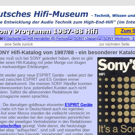
Zum 
er :
Startseite
→
Hifi Hersteller (6) Fernost
→
SONY (Japan)
→
SONY Werbung - Ei
amm 1987-88 Hifi
eine Seite zurück
zur nächsten Seite
NY Hifi-Katalog von 1987/88 - ein besonderer Katal
was muß sich bei SONY geändert haben, denn es gibt
er einen Hifi-Katalog mit jeder Menge von klugen
h merkwürdigen Erklärungen.
ibt wieder ganz neue ESPRIT Geräte - wobei jetzt der
ied zwischen ESPRIT und ES Geräten immer
ner daherkommt. Die meisten SONY Händler konnten
nteressenten bzw. potentiellen Kunden auch nicht
ären. Selbst die allwissenden Redakteure der
zmagazine waren sprachlos.
: Die damaligen goldbraun eloxierten
ESPRIT Geräte
5
hatte ich hier in Deutschland auch nie irgendwo
Auf einer Messe standen die vielleicht versteckt im
mmer oder wurden bei den sogenannten persönlichen
ngen der jeweiligen Vertriebsleiter in den Redaktionen
Zeitschriften
gezeigt. Viele davon, die heutzutage
ei ebay "auftauchen", sind zoll- und steuerfrei über
merikanischen Freunde "eingelandet" und später dann