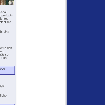
Kanal
ppel-D/A-
ichtet
icht die
ch. Und
mente den
hezu
präzise
 sich
iese
ngs-
liche