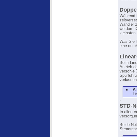
Doppel
Während b
zeitverse
Wandler z
werden. D
kleinsten
Was Sie h
eine durc
Linear
Beim Line
Antrieb d
verschlei
Spurführu
verlassen
A
Li
.
STD-Ne
In allen 
versorgun
Beide Net
Stromrese