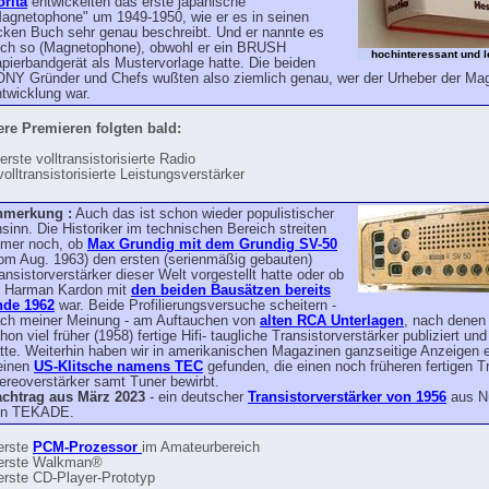
rita
entwickelten das erste japanische
agnetophone" um 1949-1950, wie er es in seinen
cken Buch sehr genau beschreibt. Und er nannte es
ch so (Magnetophone), obwohl er ein BRUSH
hochinteressant und 
pierbandgerät als Mustervorlage hatte. Die beiden
NY Gründer und Chefs wußten also ziemlich genau, wer der Urheber der Ma
twicklung war.
ere Premieren folgten bald:
rste volltransistorisierte Radio
olltransistorisierte Leistungsverstärker
nmerkung :
Auch das ist schon wieder populistischer
sinn. Die Historiker im technischen Bereich streiten
mer noch, ob
Max Grundig mit dem Grundig SV-50
om Aug. 1963) den ersten (serienmäßig gebauten)
ansistorverstärker dieser Welt vorgestellt hatte oder ob
 Harman Kardon mit
den beiden Bausätzen bereits
nde 1962
war. Beide Profilierungsversuche scheitern -
ch meiner Meinung - am Auftauchen von
alten RCA Unterlagen
, nach dene
hon viel früher (1958) fertige Hifi- taugliche Transistorverstärker publiziert und
tte. Weiterhin haben wir in amerikanischen Magazinen ganzseitige Anzeigen e
einen
US-Klitsche namens TEC
gefunden, die einen noch früheren fertigen Tr
ereoverstärker samt Tuner bewirbt.
chtrag aus März 2023
- ein deutscher
Transistorverstärker von 1956
aus N
on TEKADE.
erste
PCM-Prozessor
im Amateurbereich
erste Walkman®
erste CD-Player-Prototyp