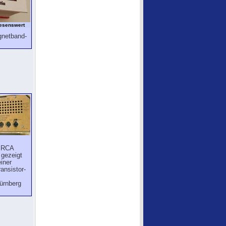
lesenswert
gnetband-
n RCA
 gezeigt
iner
ansistor-
ürnberg