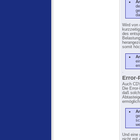
A
de
ge
da
Wird von 
kurzzeiti
des entsp
Belastung
herangezo
somit höc
A
ei
en
.
Error-
Auch CD's
Die Error
daß solch
Abtasteig
ermöglich
A
ge
sc
we
Und eine 
nicht mit