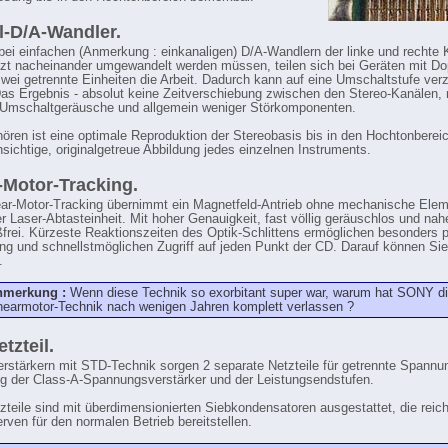
-D/A-Wandler.
ei einfachen (Anmerkung : einkanaligen) D/A-Wandlern der linke und rechte 
tzt nacheinander umgewandelt werden müssen, teilen sich bei Geräten mit Do
wei getrennte Einheiten die Arbeit. Dadurch kann auf eine Umschaltstufe verz
as Ergebnis - absolut keine Zeitverschiebung zwischen den Stereo-Kanälen, n
 Umschaltgeräusche und allgemein weniger Störkomponenten.
ören ist eine optimale Reproduktion der Stereobasis bis in den Hochtonberei
hsichtige, originalgetreue Abbildung jedes einzelnen Instruments.
-Motor-Tracking.
ar-Motor-Tracking übernimmt ein Magnetfeld-Antrieb ohne mechanische Ele
er Laser-Abtasteinheit. Mit hoher Genauigkeit, fast völlig geräuschlos und na
ßfrei. Kürzeste Reaktionszeiten des Optik-Schlittens ermöglichen besonders 
ng und schnellstmöglichen Zugriff auf jeden Punkt der CD. Darauf können Sie
.
nmerkung :
Wenn diese Technik so exorbitant super war, warum hat SONY d
nearmotor-Technik nach wenigen Jahren komplett verlassen ?
tzteil.
Verstärkern mit STD-Technik sorgen 2 separate Netzteile für getrennte Spannu
g der Class-A-Spannungsverstärker und der Leistungsendstufen.
zteile sind mit überdimensionierten Siebkondensatoren ausgestattet, die reich
rven für den normalen Betrieb bereitstellen.