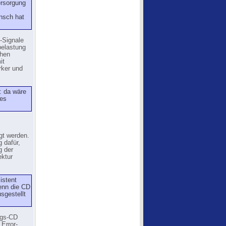
ersorgung
nsch hat
-Signale
belastung
ohen
it
rker und
: da wäre
des
igt werden.
 dafür,
g der
ektur
istent
denn die CD
sgestellt
ngs-CD
Error-