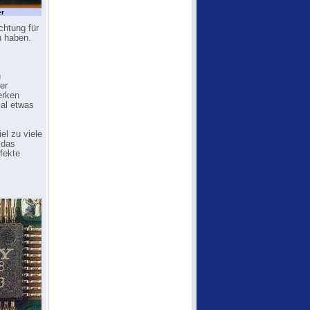
er
chtung für
u haben.
n
er
erken
mal etwas
el zu viele
 das
rfekte