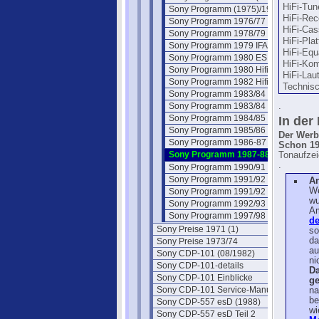
HiFi-Tun
Sony Programm (1975)/1976
HiFi-Rec
Sony Programm 1976/77
HiFi-Cas
Sony Programm 1978/79
HiFi-Plat
Sony Programm 1979 IFA
HiFi-Equ
Sony Programm 1980 ES
HiFi-Kom
Sony Programm 1980 Hifi
HiFi-Lau
Sony Programm 1982 Hifi
Technis
Sony Programm 1983/84 Hifi
Sony Programm 1983/84 CD/PCM
.
Sony Programm 1984/85 Hifi
In der
Sony Programm 1985/86 Hifi
Der Werb
Sony Programm 1986-87 ES
Schon 19
Sony Programm 1987-88 Hifi
Tonaufze
.
Sony Programm 1990/91
Sony Programm 1991/92
A
We
Sony Programm 1991/92 CDs
wu
Sony Programm 1992/93
Am
Sony Programm 1997/98
de
Sony Preise 1971 (1)
so
da
Sony Preise 1973/74
au
Sony CDP-101 (08/1982)
ni
Sony CDP-101-details
Da
Sony CDP-101 Einblicke
g
Sony CDP-101 Service-Manual
na
be
Sony CDP-557 esD (1988)
wi
Sony CDP-557 esD Teil 2