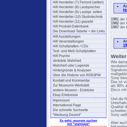
.
Hifi Hersteller (7) Fernost (selten)
A
Hifi Hersteller (8) Lautsprecher
Ho
Hifi Hersteller (9) Lautspr. selten
Hifi Hersteller (10) Studiotechnik
1981
der 
Hifi Hersteller (11) geparkt
1982
der 
Hifi Produkt-Datenbank
1987
der 
Die Download-Tabelle + die Links
.
.
Hifi Ausstellungen
Hifi Veranstaltungen
A
19
Hifi Schallplatten / CDs
.
Test- und Meß-Schallplatten
Weiter
Hifi Psyche
Verklärte Wahrheit
Wie dama
Wahrheit oder Legende
revolutio
Signalver
Hintergründe & Analysen
maßgeblic
Über die Historie von RDE/IPW
Sony bere
Kontakt und Kommentar
Das ist v
Zur Museums-Werkstatt
als 90% a
Discs mit
andere Museen - Einblicke
.
Ebay Erlebnisse
Und die N
Impressum
Unterhalt
International Page
Qualität 
Die schnelle Suchseite
schnellen
"Werbung Dezent"
Sony welt
Es geht: anonym suchen
Aber auch
mit "startpage"
bekannten