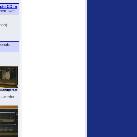
rste CD in
hern war.
pan)
ereits
-Bandgeräte
en werden.