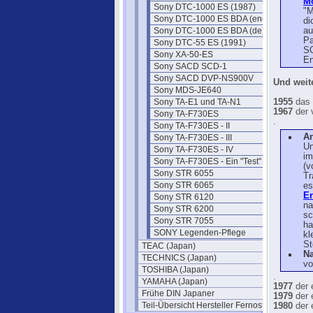
Mo
Sony DTC-1000 ES (1987)
"M
Sony DTC-1000 ES BDA (eng)
di
Sony DTC-1000 ES BDA (de)
au
Pa
Sony DTC-55 ES (1991)
SO
Sony XA-50-ES
En
Sony SACD SCD-1
Sony SACD DVP-NS900V
Und weit
Sony MDS-JE640
Sony TA-E1 und TA-N1
1955
das e
1967
der v
Sony TA-F730ES
.
Sony TA-F730ES - II
A
Sony TA-F730ES - III
Un
Sony TA-F730ES - IV
im
Sony TA-F730ES - Ein "Test"
(v
Sony STR 6055
Tr
Sony STR 6065
es
E
Sony STR 6120
na
Sony STR 6200
sc
Sony STR 7055
ha
SONY Legenden-Pflege
kl
St
TEAC (Japan)
Na
TECHNICS (Japan)
v
TOSHIBA (Japan)
.
YAMAHA (Japan)
1977
der 
Frühe DIN Japaner
1979
der 
Teil-Übersicht Hersteller Fernost
1980
der 