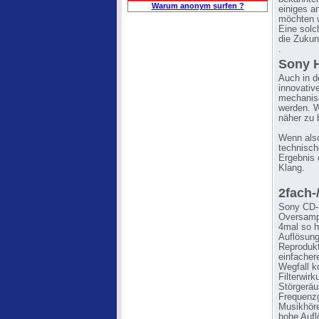
Warum anonym surfen ?
einiges a
möchten 
Eine solc
die Zukun
.
Sony H
Auch in d
innovativ
mechanisc
werden. W
näher zu 
Wenn also
technisch
Ergebnis d
Klang.
2fach-
Sony CD-P
Oversampl
4mal so h
Auflösung
Reprodukt
einfacher
Wegfall k
Filterwir
Störgeräus
Frequenz
Musikhöre
hohe Aufl