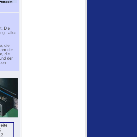
 Prospekt
t. Die
ng - alles
e, die
kam der
e, die
und der
eben
eite
6
12