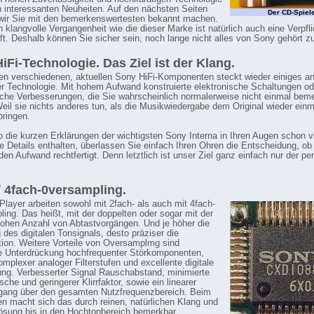
n interessanten Neuheiten. Auf den nächsten Seiten
Der CD-Spiel
wir Sie mit den bemerkenswertesten bekannt machen.
h klangvolle Vergangenheit wie die dieser Marke ist natürlich auch eine Verpfli
ft. Deshalb können Sie sicher sein, noch lange nicht alles von Sony gehört z
iFi-Technologie. Das Ziel ist der Klang.
en verschiedenen, aktuellen Sony HiFi-Komponenten steckt wieder einiges a
er Technologie. Mit hohem Aufwand konstruierte elektronische Schaltungen od
he Verbesserungen, die Sie wahrscheinlich normalerweise nicht einmal bem
eil sie nichts anderes tun, als die Musikwiedergabe dem Original wieder ein
bringen.
 die kurzen Erklärungen der wichtigsten Sony Interna in Ihren Augen schon vi
e Details enthalten, überlassen Sie einfach Ihren Ohren die Entscheidung, ob
en Aufwand rechtfertigt. Denn letztlich ist unser Ziel ganz einfach nur der pe
/ 4fach-0versampling.
layer arbeiten sowohl mit 2fach- als auch mit 4fach-
ing. Das heißt, mit der doppelten oder sogar mit der
ohen Anzahl von Abtastvorgängen. Und je höher die
 des digitalen Tonsignals, desto präziser die
ion. Weitere Vorteile von Oversamplmg sind
e Unterdrückung hochfrequenter Störkomponenten,
omplexer analoger Filterstufen und excellente digitale
kung. Verbesserter Signal Rauschabstand, minimierte
che und geringerer Klirrfaktor, sowie ein linearer
gang über den gesamten Nutzfrequenzbereich. Beim
n macht sich das durch reinen, natürlichen Klang und
ösung bis in den Hochtonbereich bemerkbar.