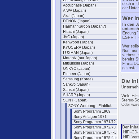
Betrachtung ab 2001
doch in 
Accuphase (Japan)
der Unte
AIWA (Japan)
Akai (Japan)
Wer im
DENON (Japan)
In den J
Harman/Kardon (Japan?)
untersc
Hitachi (Japan)
Endung "E
JVC (Japan)
ESPRIT G
Kenwood (Japan)
Wer sollt
KYOCERA (Japan)
Nummern 
LUXMAN (Japan)
verbesser
Marantz (nur Japan)
bereits 
Mitsubishi (Japan)
Firma DU
gekostet.
ONKYO (Japan)
Pioneer (Japan)
.
Samsung (Korea)
Die In
Sankyo (Japan)
Unterneh
Sansui (Japan)
SHARP (Japan)
Viele HiF
SONY (Japan)
Stereo-So
Oder wäre
SONY Werbung - Einblick
.
Sony Programm 1969
Sony Anlagen 1971
Sony Programm 1971/72 (engl.)
Sony Programm 1972/73
Der Inha
HiFi-CD-
Sony Programm 1975 (kurz)
HiFi Ver
Sony Programm 1975 (lang)