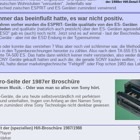
der 1988er Hifi-Detail
deutschen Wohnstuben "versunken". Jedenfalls war
rschied zwischen ESPRIT und ES Geräten zumindest verwirrend.
mer das beeinflußt hatte, es war nicht positiv.
ahren vorher wurden die ESPRIT- Geräte qualitativ von den ES- Geräten
hieden
und qualitativ (natürlich auch preislich) über den ES- Geräten agesiedel
SD" gab es (auch) noch nicht. Jetzt sind es auf einmal - laut der Beschreibu
eräte - aber mit der ESD Endung in der Typennummer.
e oder konnte das verstehen ? Was aber noch viel schlimmer war, die Method
in den Typenbezeichnungen herunter zu zählen. Also nach dem TA-555 ES 
te TA-500 ES. Das hatte dann wirklich keiner mehr verstanden, also weder di
SONY Geräte gekauft hatten und auch die, die gerade SONY kaufen wollten, - 
AL hatte dieser marketingtechnische "Fehlgriff" oder Flop schon 1983 das L
tro-Seite der 1987er Broschüre
men Musik. - Oder was man so alles von Sony hört.
i-Geräte, die uns heute selbstverständlich mit perfektem
und unterhalten, trugen von Anfang an den Namen Sony.
n zumindest ohne Sony Technologie nicht denkbar gewesen.
lt der (speziellen) Hifi-Broschüre 1987/1988
S
Player
stärker