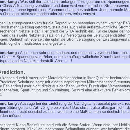
nmerkung :
Was soll der Laie damit anfangen ? Es geht um die Spannungsv
r Class-A-Spannungsverstärker und dann wird von reichlichen Stromreserven
sprochen, ohne irgend einen Zusammenhang herzustellen. Jeder normale Me
s überhaupt nicht verstanden oder ist grenzenlos verwirrt.
den Leistungsverstärkern für die Reproduktion besonders dynamikreicher Baß
g noch mehr Leistung gefordert, stellt dies auch eine außergewöhnliche Strom
rechenden Netzteils dar. Hier greift die STD-Technik ein. Für die Dauer der h
 wird das zweite Netzteil zusätzlich zur Versorgung der Leistungsendstufen m
gen. Dadurch ist jederzeit die optimale Stromversorgung der Leistungsverstä
hstmögliche Impulstreue sichergestellt.
nmerkung :
Alles auch sehr undurchdacht und ebenfalls verwirrend formuliert 
n Class-A-Spannungsverstärker, der eine außergewöhnliche Strombelastung 
tsprechenden Netzteils darstellt. Aha ...... !
Prediction.
 können durch Kratzer oder Materialfehler hörbar in ihrer Qualität beeinträcht
-Prediction-Schaltung sorgt mit einer ausgeklügelten Mikroprozessor-Steuerung
e Fehler den Laser nicht direkt aus der Bahn werfen. Durch eine Verbesserun
enschaften, Spurführung und Spurhaltung. So wird eine effektivere Fehlerkorr
t.
nmerkung :
Aussage bei der Einführung der CD, digital ist absolut perfekt, res
gen Störungen aller Art, völlig problemlos ! Das stimmt also alles gar nicht, 
heint doch recht sensibel zu sein, wenn solche Maßnahmen so deutlich herau
rden müssen.
geringere Klang-Beeinflussung durch die Servo-Stufen. Wenn also Ihre Liebli
 einem hörbaren „Klick" an unachtsame Behandlung erinnert, war bestimmt die 