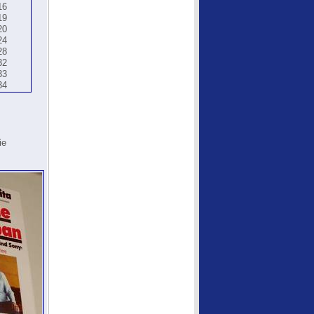
16
19
20
24
28
32
33
34
ie