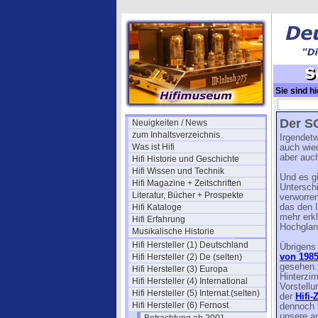
Sie sind hi
Sony Progr
Der SO
Neuigkeiten / News
zum Inhaltsverzeichnis
Irgendet
Was ist Hifi
auch wied
aber auc
Hifi Historie und Geschichte
Hifi Wissen und Technik
Und es g
Hifi Magazine + Zeitschriften
Untersch
Literatur, Bücher + Prospekte
verworre
Hifi Kataloge
das den I
mehr erkl
Hifi Erfahrung
Hochglan
Musikalische Historie
Hifi Hersteller (1) Deutschland
Übrigens 
Hifi Hersteller (2) De (selten)
von 198
gesehen. 
Hifi Hersteller (3) Europa
Hinterzi
Hifi Hersteller (4) International
Vorstellu
Hifi Hersteller (5) Internat.(selten)
der
Hifi-
Hifi Hersteller (6) Fernost
dennoch b
unsere a