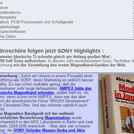
er
eiver
settendecks
tenspieler
alizer, PCM-Prozessoren und Schaltgerate
plettanlage
tsprecherboxen
che Daten
 Broschüre folgen jetzt SONY Highlights :
etexter (deutsche ?) schreibt gleich am Anfang großen Mist :
50 ließ Sony aufhorchen.
In diesem Jahr revolutionierten Sony- Techniker d
ichnung
mit der Vorstellung des ersten Magnetband-Gerätes der Welt.
nmerkung :
Solch ein Unsinn in einem Prospekt einer
ltfirma wie SONY, deren Marketing es wirklich besser
ßte. Es war schon makaber genug, daß die
erikaner sehr lange behaupteten,
AMPEX hätte das
utsche Magnetband erfunden
, später hieß es, oh,
rry, wenn schon nicht AMPEX, dann war das aber
nn die amerikanische Firma "BRUSH Development"
s Cleveland Ohio. Und das stimmte natürlich auch
cht.
s Magnetton Bandgerät mit der weltweit
eschützten Bezeichnung
Magnetophon
wurde
chweislich in den AEG Laboratorien in Berlin und zwar
reits 1934/1935 entwickelt. - Was aber viel schwerer
egt, die
SONY Gründer Masaru Ibuka und Akio