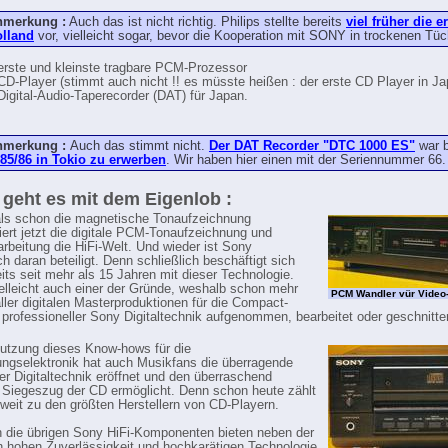
nmerkung :
Auch das ist nicht richtig. Philips stellte bereits
viel früher die e
lland
vor, vielleicht sogar, bevor die Kooperation mit SONY in trockenen Tüc
erste und kleinste tragbare PCM-Prozessor
CD-Player (stimmt auch nicht !! es müsste heißen : der erste CD Player in Ja
Digital-Audio-Taperecorder (DAT) für Japan.
nmerkung :
Auch das stimmt nicht.
Der DAT Recorder "DTC 1000 ES"
war b
85/86 in Tokio zu erwerben
. Wir haben hier einen mit der Seriennummer 66.
 geht es mit dem Eigenlob :
ls schon die magnetische Tonaufzeichnung
niert jetzt die digitale PCM-Tonaufzeichnung und
arbeitung die HiFi-Welt. Und wieder ist Sony
h daran beteiligt. Denn schließlich beschäftigt sich
its seit mehr als 15 Jahren mit dieser Technologie.
ielleicht auch einer der Gründe, weshalb schon mehr
PCM Wandler vür Video
ller digitalen Masterproduktionen für die Compact-
 professioneller Sony Digitaltechnik aufgenommen, bearbeitet oder geschnitt
utzung dieses Know-hows für die
ungselektronik hat auch Musikfans die überragende
der Digitaltechnik eröffnet und den überraschend
 Siegeszug der CD ermöglicht. Denn schon heute zählt
weit zu den größten Herstellern von CD-Playern.
 die übrigen Sony HiFi-Komponenten bieten neben der
 hohen Zuverlässigkeit und hochkarätigen Technologie