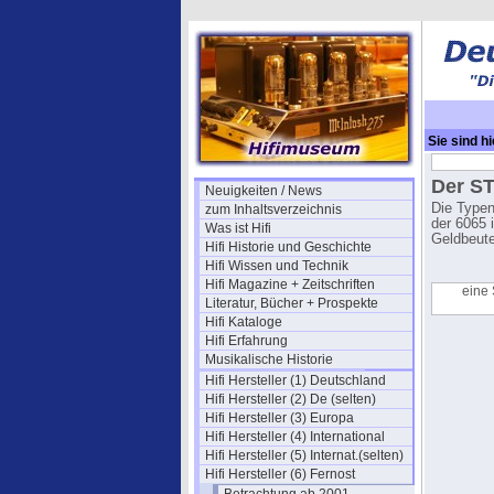
Sie sind hi
Der ST
Neuigkeiten / News
Die Type
zum Inhaltsverzeichnis
der 6065 i
Was ist Hifi
Geldbeute
Hifi Historie und Geschichte
Hifi Wissen und Technik
Hifi Magazine + Zeitschriften
eine 
Literatur, Bücher + Prospekte
Hifi Kataloge
Hifi Erfahrung
Musikalische Historie
Hifi Hersteller (1) Deutschland
Hifi Hersteller (2) De (selten)
Hifi Hersteller (3) Europa
Hifi Hersteller (4) International
Hifi Hersteller (5) Internat.(selten)
Hifi Hersteller (6) Fernost