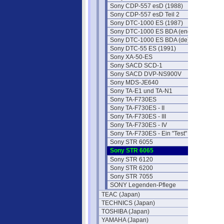
Sony CDP-557 esD (1988)
Sony CDP-557 esD Teil 2
Sony DTC-1000 ES (1987)
Sony DTC-1000 ES BDA (eng)
Sony DTC-1000 ES BDA (de)
Sony DTC-55 ES (1991)
Sony XA-50-ES
Sony SACD SCD-1
Sony SACD DVP-NS900V
Sony MDS-JE640
Sony TA-E1 und TA-N1
Sony TA-F730ES
Sony TA-F730ES - II
Sony TA-F730ES - III
Sony TA-F730ES - IV
Sony TA-F730ES - Ein "Test"
Sony STR 6055
Sony STR 6065
Sony STR 6120
Sony STR 6200
Sony STR 7055
SONY Legenden-Pflege
TEAC (Japan)
TECHNICS (Japan)
TOSHIBA (Japan)
YAMAHA (Japan)