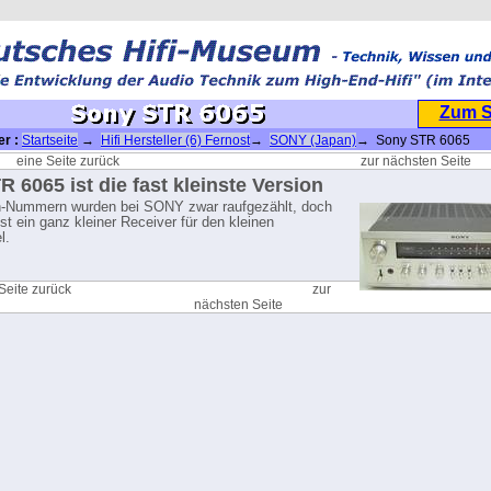
Zum 
er :
Startseite
→
Hifi Hersteller (6) Fernost
→
SONY (Japan)
→ Sony STR 6065
eine Seite zurück
zur nächsten Seite
R 6065 ist die fast kleinste Version
n-Nummern wurden bei SONY zwar raufgezählt, doch
st ein ganz kleiner Receiver für den kleinen
l.
Seite zurück
zur
nächsten Seite