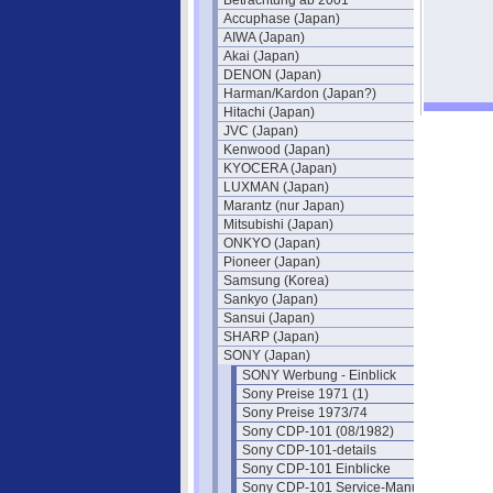
Betrachtung ab 2001
Accuphase (Japan)
AIWA (Japan)
Akai (Japan)
DENON (Japan)
Harman/Kardon (Japan?)
Hitachi (Japan)
JVC (Japan)
Kenwood (Japan)
KYOCERA (Japan)
LUXMAN (Japan)
Marantz (nur Japan)
Mitsubishi (Japan)
ONKYO (Japan)
Pioneer (Japan)
Samsung (Korea)
Sankyo (Japan)
Sansui (Japan)
SHARP (Japan)
SONY (Japan)
SONY Werbung - Einblick
Sony Preise 1971 (1)
Sony Preise 1973/74
Sony CDP-101 (08/1982)
Sony CDP-101-details
Sony CDP-101 Einblicke
Sony CDP-101 Service-Manual