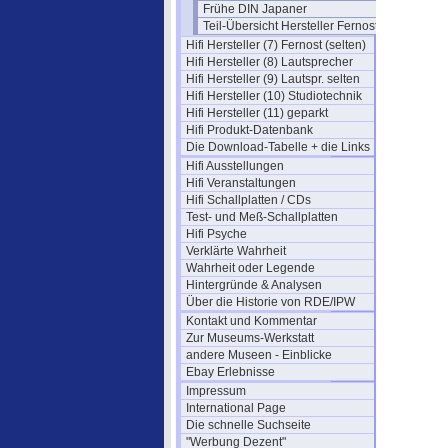
Frühe DIN Japaner
Teil-Übersicht Hersteller Fernost
Hifi Hersteller (7) Fernost (selten)
Hifi Hersteller (8) Lautsprecher
Hifi Hersteller (9) Lautspr. selten
Hifi Hersteller (10) Studiotechnik
Hifi Hersteller (11) geparkt
Hifi Produkt-Datenbank
Die Download-Tabelle + die Links
Hifi Ausstellungen
Hifi Veranstaltungen
Hifi Schallplatten / CDs
Test- und Meß-Schallplatten
Hifi Psyche
Verklärte Wahrheit
Wahrheit oder Legende
Hintergründe & Analysen
Über die Historie von RDE/IPW
Kontakt und Kommentar
Zur Museums-Werkstatt
andere Museen - Einblicke
Ebay Erlebnisse
Impressum
International Page
Die schnelle Suchseite
"Werbung Dezent"