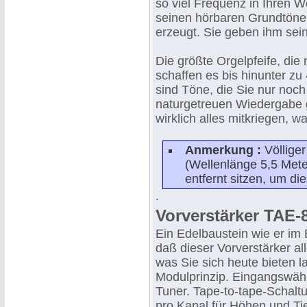
so viel Frequenz in Ihren 
seinen hörbaren Grundtöne
erzeugt. Sie geben ihm sein
Die größte Orgelpfeife, die
schaffen es bis hinunter zu
sind Töne, die Sie nur noch
naturgetreuen Wiedergabe 
wirklich alles mitkriegen,
Anmerkung :
Völliger
(Wellenlänge 5,5 Mete
entfernt sitzen, um d
.
Vorverstärker TAE-
Ein Edelbaustein wie er im 
daß dieser Vorverstärker all
was Sie sich heute bieten l
Modulprinzip. Eingangswähl
Tuner. Tape-to-tape-Schaltu
pro Kanal für Höhen und Tie