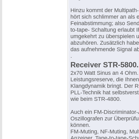
Hinzu kommt der Multipath-
hört sich schlimmer an als e
Feinabstimmung; also Sende
to-tape- Schaltung erlaubt 
umgekehrt zu überspielen u
abzuhören. Zusätzlich haben
das aufnehmende Signal a
.
Receiver STR-5800.
2x70 Watt Sinus an 4 Ohm. 
Leistungsreserve, die Ihnen
Klangdynamik bringt. Der R
PLL-Technik hat selbstvers
wie beim STR-4800.
Auch ein FM-Discriminator-
Oszillografen zur Überprü
können.
FM-Muting, NF-Muting, Multi
Anzeiger. Tape-to-tape-Scha