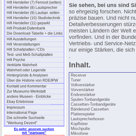
Hifi Hersteller (7) Fernost (selten)
Sie sehen, bei uns sind S
Hifi Hersteller (8) Lautsprecher
so ehrgeizig forschen. Nich
Hifi Hersteller (9) Lautspr. selten
präzise bauen. Und nicht nur
Hifi Hersteller (10) Studiotechnik
Hifi Hersteller (11) geparkt
Detailverbesserungen stürz
Hifi Produkt-Datenbank
meisten Ländern der Welt e
Die Download-Tabelle + die Links
vorfinden. Und in der Bunde
Hifi Ausstellungen
Vertriebs- und Service-Netz
Hifi Veranstaltungen
nur einige Stärken, die sic
Hifi Schallplatten / CDs
Test- und Meß-Schallplatten
.
Hifi Psyche
Inhalt.
Verklärte Wahrheit
Wahrheit oder Legende
Hintergründe & Analysen
Receiver
Tuner
Über die Historie von RDE/IPW
Vollverstärker
Kontakt und Kommentar
Vorverstärker
Zur Museums-Werkstatt
Endverstärker
andere Museen - Einblicke
Spulen-Tonbandgeräte
Ebay Erlebnisse
Cassetten-Tonbandgeräte
Impressum
Bänderund Cassetten
International Page
Plattenspieler
Die schnelle Suchseite
Lautsprecherboxen
"Werbung Dezent"
Kopfhörer
Mischpulte
Es geht: anonym suchen
mit "startpage"
Mikrofone