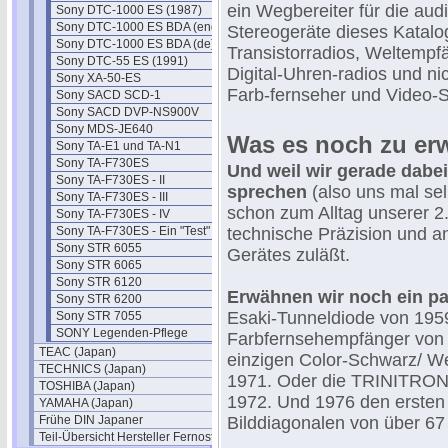
ein Wegbereiter für die audi
Sony DTC-1000 ES (1987)
Sony DTC-1000 ES BDA (eng)
Stereogeräte dieses Katalo
Sony DTC-1000 ES BDA (de)
Transistorradios, Weltempf
Sony DTC-55 ES (1991)
Digital-Uhren-radios und n
Sony XA-50-ES
Farb-fernseher und Video-
Sony SACD SCD-1
Sony SACD DVP-NS900V
Sony MDS-JE640
Was es noch zu erw
Sony TA-E1 und TA-N1
Sony TA-F730ES
Und weil wir gerade dabe
Sony TA-F730ES - II
sprechen
(also uns mal sel
Sony TA-F730ES - III
schon zum Alltag unserer 2
Sony TA-F730ES - IV
Sony TA-F730ES - Ein "Test"
technische Präzision und a
Sony STR 6055
Gerätes zuläßt.
Sony STR 6065
Sony STR 6120
Erwähnen wir noch ein pa
Sony STR 6200
Esaki-Tunneldiode von 19
Sony STR 7055
SONY Legenden-Pflege
Farbfernsehempfänger von 
TEAC (Japan)
einzigen Color-Schwarz/ W
TECHNICS (Japan)
1971. Oder die TRINITRON-
TOSHIBA (Japan)
1972. Und 1976 den ersten 
YAMAHA (Japan)
Frühe DIN Japaner
Bilddiagonalen von über 67
Teil-Übersicht Hersteller Fernost