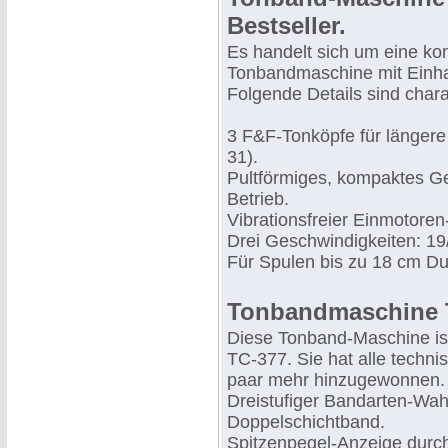
Bestseller.
Es handelt sich um eine ko
Tonbandmaschine mit Einhan
Folgende Details sind chara
3 F&F-Tonköpfe für länger
31).
Pultförmiges, kompaktes G
Betrieb.
Vibrationsfreier Einmotoren
Drei Geschwindigkeiten: 19
Für Spulen bis zu 18 cm D
Tonbandmaschine T
Diese Tonband-Maschine is
TC-377. Sie hat alle tech
paar mehr hinzugewonnen.
Dreistufiger Bandarten-Wahl
Doppelschichtband.
Spitzenpegel-Anzeige durc