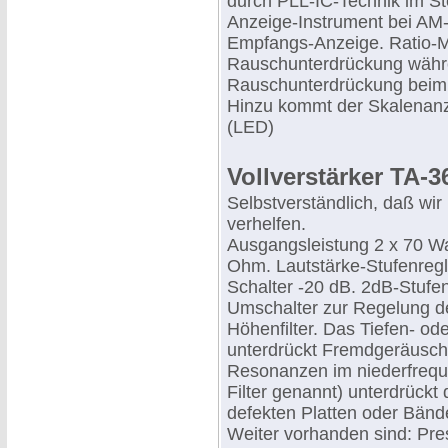
durch PLL-IC-Technik im St
Anzeige-Instrument bei AM-
Empfangs-Anzeige. Ratio-Mi
Rauschunterdrückung währen
Rauschunterdrückung bei
Hinzu kommt der Skalenanze
(LED)
Vollverstärker TA-3
Selbstverständlich, daß wi
verhelfen.
Ausgangsleistung 2 x 70 W
Ohm. Lautstärke-Stufenregl
Schalter -20 dB. 2dB-Stufe
Umschalter zur Regelung de
Höhenfilter. Das Tiefen- od
unterdrückt Fremdgeräusch
Resonanzen im niederfreque
Filter genannt) unterdrückt
defekten Platten oder Bänd
Weiter vorhanden sind: Pre