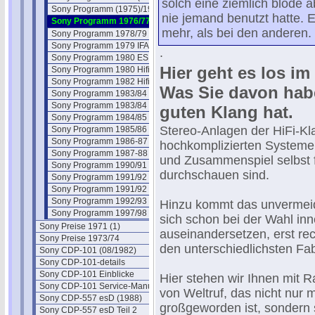
solch eine ziemlich blöde 
Sony Programm (1975)/1976
nie jemand benutzt hatte. 
Sony Programm 1976/77
mehr, als bei den anderen.
Sony Programm 1978/79
Sony Programm 1979 IFA
.
Sony Programm 1980 ES
Hier geht es los im
Sony Programm 1980 Hifi
Sony Programm 1982 Hifi
Was Sie davon hab
Sony Programm 1983/84 Hifi
Sony Programm 1983/84 CD/PCM
guten Klang hat.
Sony Programm 1984/85 Hifi
Stereo-Anlagen der HiFi-K
Sony Programm 1985/86 Hifi
Sony Programm 1986-87 ES
hochkomplizierten Systeme
Sony Programm 1987-88 Hifi
und Zusammenspiel selbst 
Sony Programm 1990/91
durchschauen sind.
Sony Programm 1991/92
Sony Programm 1991/92 CDs
Sony Programm 1992/93
Hinzu kommt das unvermeid
Sony Programm 1997/98
sich schon bei der Wahl i
Sony Preise 1971 (1)
auseinandersetzen, erst rec
Sony Preise 1973/74
den unterschiedlichsten Fab
Sony CDP-101 (08/1982)
Sony CDP-101-details
Sony CDP-101 Einblicke
Hier stehen wir Ihnen mit R
Sony CDP-101 Service-Manual
von Weltruf, das nicht nur 
Sony CDP-557 esD (1988)
großgeworden ist, sondern 
Sony CDP-557 esD Teil 2