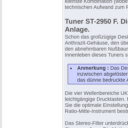
kleinste Kombination (wobei 
technischen Aufwand zum P
Tuner ST-2950 F. Di
Anlage.
Schon das großzügige Desig
Anthrazit-Gehäuse, den üb
den abnehmbaren Nußbaumh
Innenleben dieses Tuners s
Anmerkung :
Das Desi
inzwischen abgelösten
das dünne bedruckte 
Die vier Wellenbereiche 
leichtgängige Drucktasten.
Sie die optimale Einstellun
Ratio-Mitte-Instrument bes
Das Stereo-Filter unterdr