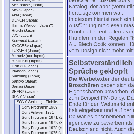
berets einen 1976er Sony-
Betrachtung ab 2001
Accuphase (Japan)
Katalog, der aber (vermutl
AIWA (Japan)
herausgekommen war.
Akai (Japan)
In diesem hier ist noch ein
DENON (Japan)
Ausführung mit diesen mass
Harman/Kardon (Japan?)
Hitachi (Japan)
Frontplatten enthalten - ver
JVC (Japan)
Händlern in den Regalen "
Kenwood (Japan)
Alu-Blech Optik können - 
KYOCERA (Japan)
vom Design nicht mehr mith
LUXMAN (Japan)
Marantz (nur Japan)
Selbstverständlic
Mitsubishi (Japan)
ONKYO (Japan)
Sprüche geklopft
Pioneer (Japan)
Samsung (Korea)
Die Werbetexter der deu
Sankyo (Japan)
Broschüren
gaben sich da
Sansui (Japan)
Eigenschaften beworben, di
SHARP (Japan)
SONY (Japan)
zum Beispiel FM-Dolby. Da 
SONY Werbung - Einblick
Ende für den Weltmarkt ent
Sony Programm 1969
halt eingebaut und auf der
Sony Anlagen 1971
Da war es anscheinend bill
Sony Programm 1971/72 (engl.)
irgendwie zu bewerben als z
Sony Programm 1972/73
Sony Programm 1975 (kurz)
Deutschland nicht. Auch di
Sony Programm 1975 (lang)