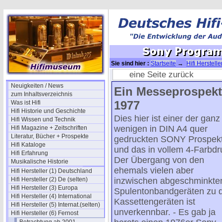
Sie sind hier :
Startseite
→
Hifi Herstelle
Sony Programm 1976/77
eine Seite zurück
Neuigkeiten / News
Ein Messeprospekt
zum Inhaltsverzeichnis
1977
Was ist Hifi
Hifi Historie und Geschichte
Dies hier ist einer der ganz
Hifi Wissen und Technik
wenigen in DIN A4 quer
Hifi Magazine + Zeitschriften
Literatur, Bücher + Prospekte
gedruckten SONY Prospek
Hifi Kataloge
und das in vollem 4-Farbdr
Hifi Erfahrung
Der Übergang von den
Musikalische Historie
ehemals vielen aber
Hifi Hersteller (1) Deutschland
Hifi Hersteller (2) De (selten)
inzwischen abgeschminkte
Hifi Hersteller (3) Europa
Spulentonbandgeräten zu 
Hifi Hersteller (4) International
Kassettengeräten ist
Hifi Hersteller (5) Internat.(selten)
unverkennbar. - Es gab ja
Hifi Hersteller (6) Fernost