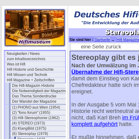
Sie sind hier :
Startseite
→
Hifi Magazine
eine Seite zurück
Neuigkeiten / News
Stereoplay gibt es 
zum Inhaltsverzeichnis
Was ist Hifi
Nach der Umwälzung im J
Hifi Historie und Geschichte
Übernahme der Hifi-Ster
Hifi Wissen und Technik
damit dem Einstieg von Kar
Hifi Magazine + Zeitschriften
Chefredakteur hatte sich im
Die Hifi-Magazin Historie
ereignet.
Die Notwendigkeit der Magazine
Das Thema Sonderdrucke
Der Wandel der Magazine
In der Ausgabe 5 vom Mai 
(1) PHONO aus Wien (1954)
Historie recht wertneutral au
(2) "fono forum" (1955)
nicht, daß Karl Breh
im Frü
(3) Hifi-Stereophonie (1962)
(4) STEREO (1973)
komplett aufgehört
hatte.
(5) KlangBild (1975)
(6) Stereoplay (1978)
Er mußte hinnehmen, daß er