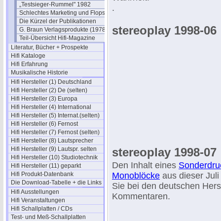
„Testsieger-Rummel" 1982
.
Schlechtes Marketing und Flops
Die Kürzel der Publikationen
stereoplay 1998-06
G. Braun Verlagsprodukte (1978)
Teil-Übersicht Hifi-Magazine
Literatur, Bücher + Prospekte
Hifi Kataloge
Hifi Erfahrung
Musikalische Historie
Hifi Hersteller (1) Deutschland
Hifi Hersteller (2) De (selten)
Hifi Hersteller (3) Europa
Hifi Hersteller (4) International
Hifi Hersteller (5) Internat.(selten)
Hifi Hersteller (6) Fernost
Hifi Hersteller (7) Fernost (selten)
Hifi Hersteller (8) Lautsprecher
Hifi Hersteller (9) Lautspr. selten
stereoplay 1998-07
Hifi Hersteller (10) Studiotechnik
Den Inhalt eines
Sonderdru
Hifi Hersteller (11) geparkt
Hifi Produkt-Datenbank
Monoblöcke
aus dieser Jul
Die Download-Tabelle + die Links
Sie bei den deutschen Herst
Hifi Ausstellungen
Kommentaren.
Hifi Veranstaltungen
Hifi Schallplatten / CDs
Test- und Meß-Schallplatten