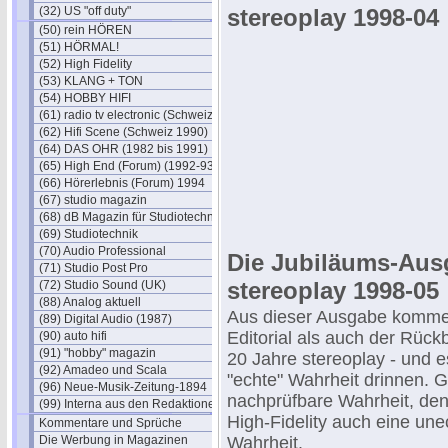
(32) US "off duty"
stereoplay 1998-04
(50) rein HÖREN
(51) HÖRMAL!
(52) High Fidelity
(53) KLANG + TON
(54) HOBBY HIFI
(61) radio tv electronic (Schweiz)
(62) Hifi Scene (Schweiz 1990)
(64) DAS OHR (1982 bis 1991)
(65) High End (Forum) (1992-93)
(66) Hörerlebnis (Forum) 1994
(67) studio magazin
(68) dB Magazin für Studiotechnik
(69) Studiotechnik
(70) Audio Professional
Die Jubiläums-Aus
(71) Studio Post Pro
stereoplay 1998-05
(72) Studio Sound (UK)
(88) Analog aktuell
Aus dieser Ausgabe komme
(89) Digital Audio (1987)
Editorial als auch der Rückb
(90) auto hifi
(91) "hobby" magazin
20 Jahre stereoplay - und es
(92) Amadeo und Scala
"echte" Wahrheit drinnen. G
(96) Neue-Musik-Zeitung-1894
nachprüfbare Wahrheit, denn
(99) Interna aus den Redaktionen
High-Fidelity auch eine une
Kommentare und Sprüche
Die Werbung in Magazinen
Wahrheit.