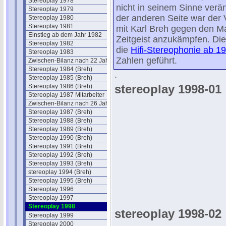
Stereoplay 1978
nicht in seinem Sinne verä
Stereoplay 1979
der anderen Seite war der V
Stereoplay 1980
Stereoplay 1981
mit Karl Breh gegen den M
Einstieg ab dem Jahr 1982
Zeitgeist anzukämpfen. Di
Stereoplay 1982
die
Hifi-Stereophonie ab 1
Stereoplay 1983
Zahlen geführt.
Zwischen-Bilanz nach 22 Jahren
Stereoplay 1984 (Breh)
.
Stereoplay 1985 (Breh)
stereoplay 1998-01
Stereoplay 1986 (Breh)
Stereoplay 1987 Mitarbeiter
Zwischen-Bilanz nach 26 Jahren
Stereoplay 1987 (Breh)
Stereoplay 1988 (Breh)
Stereoplay 1989 (Breh)
Stereoplay 1990 (Breh)
Stereoplay 1991 (Breh)
Stereoplay 1992 (Breh)
Stereoplay 1993 (Breh)
stereoplay 1994 (Breh)
Stereoplay 1995 (Breh)
Stereoplay 1996
Stereoplay 1997
Stereoplay 1998
stereoplay 1998-02
Stereoplay 1999
Stereoplay 2000