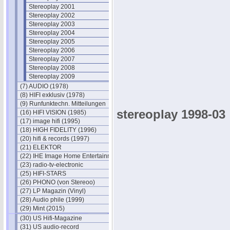
Stereoplay 2001
Stereoplay 2002
Stereoplay 2003
Stereoplay 2004
Stereoplay 2005
Stereoplay 2006
Stereoplay 2007
Stereoplay 2008
Stereoplay 2009
(7) AUDIO (1978)
(8) HIFI exklusiv (1978)
(9) Runfunktechn. Mitteilungen
stereoplay 1998-03
(16) HIFI VISION (1985)
(17) image hifi (1995)
(18) HIGH FIDELITY (1996)
(20) hifi & records (1997)
(21) ELEKTOR
(22) IHE Image Home Entertainment
(23) radio-tv-electronic
(25) HIFI-STARS
(26) PHONO (von Stereoo)
(27) LP Magazin (Vinyl)
(28) Audio phile (1999)
(29) Mint (2015)
(30) US Hifi-Magazine
(31) US audio-record