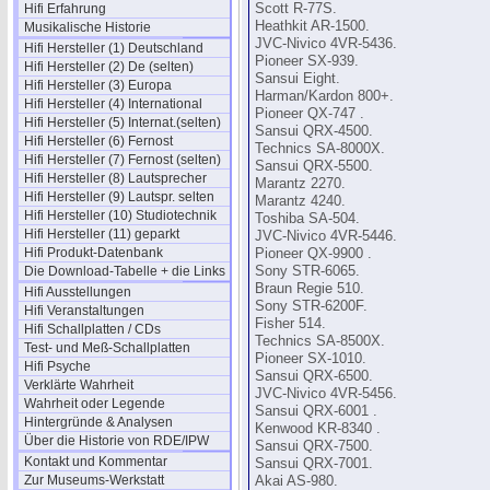
Hifi Erfahrung
Scott R-77S.
Heathkit AR-1500.
Musikalische Historie
JVC-Nivico 4VR-5436.
Hifi Hersteller (1) Deutschland
Pioneer SX-939.
Hifi Hersteller (2) De (selten)
Sansui Eight.
Hifi Hersteller (3) Europa
Harman/Kardon 800+.
Hifi Hersteller (4) International
Pioneer QX-747 .
Hifi Hersteller (5) Internat.(selten)
Sansui QRX-4500.
Hifi Hersteller (6) Fernost
Technics SA-8000X.
Hifi Hersteller (7) Fernost (selten)
Sansui QRX-5500.
Hifi Hersteller (8) Lautsprecher
Marantz 2270.
Hifi Hersteller (9) Lautspr. selten
Marantz 4240.
Hifi Hersteller (10) Studiotechnik
Toshiba SA-504.
Hifi Hersteller (11) geparkt
JVC-Nivico 4VR-5446.
Hifi Produkt-Datenbank
Pioneer QX-9900 .
Die Download-Tabelle + die Links
Sony STR-6065.
Braun Regie 510.
Hifi Ausstellungen
Sony STR-6200F.
Hifi Veranstaltungen
Fisher 514.
Hifi Schallplatten / CDs
Technics SA-8500X.
Test- und Meß-Schallplatten
Pioneer SX-1010.
Hifi Psyche
Sansui QRX-6500.
Verklärte Wahrheit
JVC-Nivico 4VR-5456.
Wahrheit oder Legende
Sansui QRX-6001 .
Hintergründe & Analysen
Kenwood KR-8340 .
Über die Historie von RDE/IPW
Sansui QRX-7500.
Kontakt und Kommentar
Sansui QRX-7001.
Zur Museums-Werkstatt
Akai AS-980.