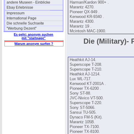
andere Museen - Einblicke
Harman/Kardon 900+ .
Marantz 4270.
Ebay Erlebnisse
Pioneer QX-949 .
Impressum
Kenwood KR-9340 .
International Page
Marantz 4300.
Die schnelle Suchseite
Marantz 19 .
"Werbung Dezent"
Mcintosh MAC-1900.
Es geht: anonym suchen
mit "startpage"
Die (Military)-
Warum anonym surfen ?
Heathkit AJ-14.
Superscope T-208.
Superscope T-210.
Heathkit AJ-1214.
Lux WL-717.
Kenwood KT-2001A .
Pioneer TX-6200 .
Sony ST-88.
JVC-Nivico VT-500.
Superscope T-220.
Sony ST-5066.
Sansui TU-505.
Dynaco FM-5 (Kit).
Marantz 105B.
Pioneer TX-7100.
Pioneer TX-8100.