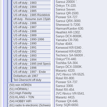
Sansui 2000X '.
US off duty - 1983
Onkyo TX-220.
US off duty - 1984
Sansui Seven.
US off duty - 1985
Sansui QR-1500.
US off duty - 1985 Rückblick
Pioneer SX-727.
off duty - Resume zum 15jährigen
Sansui QRX-3000.
US off duty - 1986
Sherwood S-7200.
US off duty - 1987
Harman/Kardon 630.
US off duty - 1988
Heathkit AR-1302.
US off duty - 1989
Sanyo DCX-8000K.
US off duty - 1990-1996
Yamaha CR-700.
US off duty - 1990
Fisher 404X.
US off duty - 1991
Kenwood KR-5340 .
US off duty - 1992
Kenwood KR-6200 .
Technics SA-5600X .
US off duty - 1993
Onkyo*TX-440.
US off duty - 1994
Toshiba SA-304.
US off duty - 1995 (mit Special)
Sanyo DCX-3300K.
US off duty - 1996
Marantz 4220.
US off duty - 1997 - Ende
JVC-Nivico VR-5525.
Dollarkurs ab 1967
Rotel RX-800.
Teil-Übersicht off duty
Pioneer SX-737.
(50) rein HÖREN
Sansui 3300.
(51) HÖRMAL!
Rotel RX-454.
(52) High Fidelity
JVC-Nivico VR-5541.
(53) KLANG + TON
Marantz 4415.
(54) HOBBY HIFI
Pioneer QX-646.
Sony SQR-6650.
(61) radio tv electronic (Schweiz)