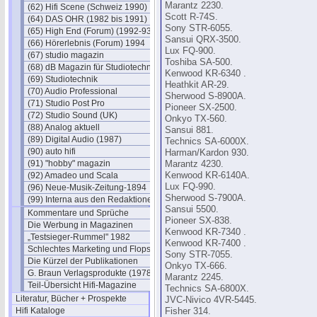
Marantz 2230.
(62) Hifi Scene (Schweiz 1990)
Scott R-74S.
(64) DAS OHR (1982 bis 1991)
Sony STR-6055.
(65) High End (Forum) (1992-93)
Sansui QRX-3500.
(66) Hörerlebnis (Forum) 1994
Lux FQ-900.
(67) studio magazin
Toshiba SA-500.
(68) dB Magazin für Studiotechnik
Kenwood KR-6340 .
(69) Studiotechnik
Heathkit AR-29.
(70) Audio Professional
Sherwood S-8900A.
(71) Studio Post Pro
Pioneer SX-2500.
(72) Studio Sound (UK)
Onkyo TX-560.
(88) Analog aktuell
Sansui 881.
(89) Digital Audio (1987)
Technics SA-6000X.
(90) auto hifi
Harman/Kardon 930.
(91) "hobby" magazin
Marantz 4230.
(92) Amadeo und Scala
Kenwood KR-6140A.
Lux FQ-990.
(96) Neue-Musik-Zeitung-1894
Sherwood S-7900A.
(99) Interna aus den Redaktionen
Sansui 5500.
Kommentare und Sprüche
Pioneer SX-838.
Die Werbung in Magazinen
Kenwood KR-7340 .
„Testsieger-Rummel" 1982
Kenwood KR-7400 .
Schlechtes Marketing und Flops
Sony STR-7055.
Die Kürzel der Publikationen
Onkyo TX-666.
G. Braun Verlagsprodukte (1978)
Marantz 2245.
Teil-Übersicht Hifi-Magazine
Technics SA-6800X.
Literatur, Bücher + Prospekte
JVC-Nivico 4VR-5445.
Hifi Kataloge
Fisher 314.