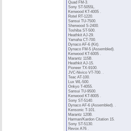
Quad FM-3.
Sony ST-5055L.
Kenwood KT-4005 .
Rotel RT-1220.
Sansui TU-7500.
Sherwood S-2400.
Toshiba ST-500.
Heathkit AJ-29.
Yamaha CT-700.
Dynaco AF-6 (Kit).
Dynaco FM-5 (Assembled).
Kenwood KT-6005 .
Marantz 115B.
Heathkit AJ-15.
Pioneer TX-9100.
JVC-Nivico VT-700. .
Teac AT-100.
Lux WL-500.
Onkyo T-4055.
Sansui TU-9500.
Kenwood KT-8005 .
Sony ST-5140.
Dynaco AF-6 (Assembled). .
Kensonic T-101.
Marantz 120B.
Harman/Kardon Citation 15.
Sony ST-5130.
Revox A76 .