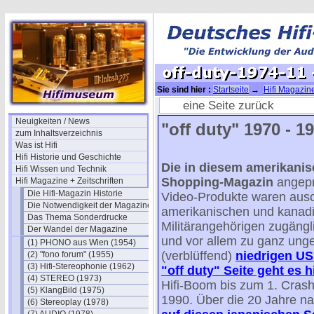
Sie sind hier :
Startseite
→
Hifi Magazine
off-duty-1974-11 - Receiver Preise
eine Seite zurück
Neuigkeiten / News
"off duty" 1970 - 19
zum Inhaltsverzeichnis
Was ist Hifi
Hifi Historie und Geschichte
Die in diesem amerikanisc
Hifi Wissen und Technik
Shopping-Magazin
angepr
Hifi Magazine + Zeitschriften
Die Hifi-Magazin Historie
Video-Produkte waren ausc
Die Notwendigkeit der Magazine
amerikanischen und kanad
Das Thema Sonderdrucke
Militärangehörigen zugängli
Der Wandel der Magazine
und vor allem zu ganz ung
(1) PHONO aus Wien (1954)
(verblüffend)
niedrigen US 
(2) "fono forum" (1955)
(3) Hifi-Stereophonie (1962)
"off duty" Seite geht es h
(4) STEREO (1973)
Hifi-Boom bis zum 1. Cras
(5) KlangBild (1975)
1990. Über die 20 Jahre n
(6) Stereoplay (1978)