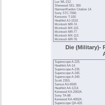
Lux WL-212.
Sherwood SEL 300.
Harman/Kardon Citation 14.
Sony STC-7000.
Kensonic T-100.
Heathkit AJ-1510.
Mcintosh MR-74 .
Mcintosh MX-115.
Mcintosh MR-77 .
Mcintosh MX-113.
Mcintosh MR-78.
Die (Military)-
Superscope A-225.
Heathkit AA-14.
Superscope A-235.
Superscope A-245.
Superscope A-240.
Scott 235S.
Sansui AU-6500.
Heathkit AA-1214.
Kenwood KA-2002A.
Sony TA-88 .
Kenwood KA-4002A .
Superscope QA-420.