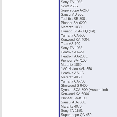
Sony TA-1066.
Scott 255S.
Superscope A-260.
Sansui AU-505.
Toshiba SB-300 .
Pioneer SA-6200.
Marantz 1030.
Dynaco SCA-80Q (Kit).
Yamaha CA-500.
Kenwood KA-4004.
Teac AS-100 .
Sony TA-1055 .
Heathkit AA-29.
Heathkit AA-2005.
Pioneer SA-7100.
Marantz 1060.
JVC-Nivico 4VN-550.
Heathkit AA-15.
Marantz 4060.
Yamaha CA-700.
Sherwood S-9400.
Dynaco SCA-80Q (Assembled).
Kenwood KA-6004.
Pioneer SA-8100.
Sansui AU-7500.
Marantz 4070.
Sony TA-1150.
Superscope QA-450.