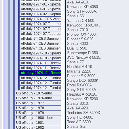
Akai AA-910.
off-duty-1974-01 - Spezial-Hifi II
Kenwood KR-4050 .
off-duty-1974-01 - Spezial-Hifi III
Sony STR-6036A.
off-duty-1974-02 - Kopfhörer
Sansui 661.
off-duty-1974 - CES Winter NEWS
Yamaha CR-500.
off-duty-1974-07 Taperecorder I
Kenwood KR-8140 .
off-duty-1974-07 Taperecorder II
Sansui 7010.
off-duty-1974-07 Taperec. Preise
Pioneer QX-4000.
off-duty-74 CES Summer NEWS 1
Pioneer SX-626.
off-duty-74 CES Summer NEWS 2
Sansui 4000.
off-duty-74 CES Summer NEWS 3
Dual CR-50.
Superscope R-350.
off-duty-1974-10 - Speaker Intro
JVC-NivicoVR-5515.
off-duty-1974-10 - Speaker Preise
Sansui 771.
off-duty-1974-11 - Receiver Intro
Heathkit AR-19.
off-duty-1974-11 - Receiver II
Marantz 2220.
off-duty-1974-11 - Receiver Preise
Pioneer SX-3000.
off-duty-1974-12 - Turntab. Intro
Sanyo DCX-6000K.
off-duty-1974-12 - Turntable Liste
Rotel RX-600A.
off-duty-1974-12 - Turntab.Preise
Sony STR-6046A.
US off duty - 1975-intro
Heathkit AR-2020.
US off duty - 1976-intro
Kenwood KR-5200 .
US off duty - 1977
Sansui 8010.
US off duty - 1978
Akai AA-920.
US off duty - 1979
Technics SA-5400X.
Sony HQR-600.
US off duty - 1980 - leer
Teac AG-6500 .
US off duty - 1981
Sansui Six.
US off duty - 1982