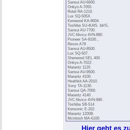
Sansui AU-6600.
Onkyo A-7055 .
Rotel RA-1210.
Lux SQ-505X.
Kenwood KA-8004.
Toshiba SU-4U4S. bb!S,
Sansui AU-7700.
JVC-Nivico 4VN-880.
Pioneer SA-9100.,.
Revox A78 .
Sansui AU-8500.
Lux SQ-507.
Sherwood SEL 400 .
Onkyo A-7022 .
Marantz 1120.
Sansui AU-9500.
Marantz 4100.
Heathkit AA-2010.
Sony TA-1130.
Sansui QA-7000.
Marantz 4140 .
JVC-Nivico 4VN-990 .
Toshiba SB-514.
Kensonic E-202.
Marantz 1200B.
Mcintosh MA-6100.
Hier geht es zu