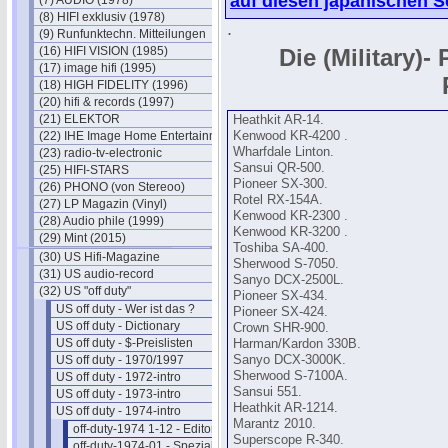
auf diesen japanischen S
(7) AUDIO (1978)
(8) HIFI exklusiv (1978)
.
(9) Runfunktechn. Mitteilungen
(16) HIFI VISION (1985)
Die (Military)-
(17) image hifi (1995)
(18) HIGH FIDELITY (1996)
(20) hifi & records (1997)
(21) ELEKTOR
Heathkit AR-14.
(22) IHE Image Home Entertainment
Kenwood KR-4200 .
Wharfdale Linton.
(23) radio-tv-electronic
Sansui QR-500.
(25) HIFI-STARS
Pioneer SX-300.
(26) PHONO (von Stereoo)
Rotel RX-154A.
(27) LP Magazin (Vinyl)
Kenwood KR-2300 .
(28) Audio phile (1999)
Kenwood KR-3200 .
(29) Mint (2015)
Toshiba SA-400.
(30) US Hifi-Magazine
Sherwood S-7050.
(31) US audio-record
Sanyo DCX-2500L.
(32) US "off duty"
Pioneer SX-434.
US off duty - Wer ist das ?
Pioneer SX-424.
US off duty - Dictionary
Crown SHR-900.
US off duty - $-Preislisten
Harman/Kardon 330B.
US off duty - 1970/1997
Sanyo DCX-3000K.
Sherwood S-7100A.
US off duty - 1972-intro
Sansui 551.
US off duty - 1973-intro
Heathkit AR-1214.
US off duty - 1974-intro
Marantz 2010.
off-duty-1974 1-12 - Editorials
Superscope R-340.
off-duty-1974-01 - Spezial-Hifi I