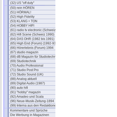
(32) US "off duty"
(50) rein HÖREN
(51) HÖRMAL!
(52) High Fidelity
(53) KLANG + TON
(54) HOBBY HIFI
(61) radio tv electronic (Schweiz)
(62) Hifi Scene (Schweiz 1990)
(64) DAS OHR (1982 bis 1991)
(65) High End (Forum) (1992-93)
(66) Hörerlebnis (Forum) 1994
(67) studio magazin
(68) dB Magazin für Studiotechnik
(69) Studiotechnik
(70) Audio Professional
(71) Studio Post Pro
(72) Studio Sound (UK)
(88) Analog aktuell
(89) Digital Audio (1987)
(90) auto hifi
(91) "hobby" magazin
(92) Amadeo und Scala
(96) Neue-Musik-Zeitung-1894
(99) Interna aus den Redaktionen
Kommentare und Sprüche
Die Werbung in Magazinen