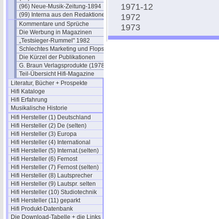
1971-12
(96) Neue-Musik-Zeitung-1894
(99) Interna aus den Redaktionen
1972
Kommentare und Sprüche
1973
Die Werbung in Magazinen
„Testsieger-Rummel" 1982
Schlechtes Marketing und Flops
Die Kürzel der Publikationen
G. Braun Verlagsprodukte (1978)
Teil-Übersicht Hifi-Magazine
Literatur, Bücher + Prospekte
Hifi Kataloge
Hifi Erfahrung
Musikalische Historie
Hifi Hersteller (1) Deutschland
Hifi Hersteller (2) De (selten)
Hifi Hersteller (3) Europa
Hifi Hersteller (4) International
Hifi Hersteller (5) Internat.(selten)
Hifi Hersteller (6) Fernost
Hifi Hersteller (7) Fernost (selten)
Hifi Hersteller (8) Lautsprecher
Hifi Hersteller (9) Lautspr. selten
Hifi Hersteller (10) Studiotechnik
Hifi Hersteller (11) geparkt
Hifi Produkt-Datenbank
Die Download-Tabelle + die Links