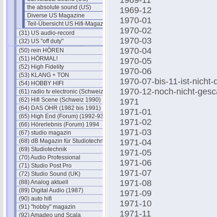
1969-11
the absolute sound (US)
1969-12
Diverse US Magazine
1970-01
Teil-Übersicht US Hifi-Magazine
1970-02
(31) US audio-record
1970-03
(32) US "off duty"
1970-04
(50) rein HÖREN
(51) HÖRMAL!
1970-05
(52) High Fidelity
1970-06
(53) KLANG + TON
1970-07-bis-11-ist-nich
(54) HOBBY HIFI
1970-12-noch-nicht-ges
(61) radio tv electronic (Schweiz)
(62) Hifi Scene (Schweiz 1990)
1971
(64) DAS OHR (1982 bis 1991)
1971-01
(65) High End (Forum) (1992-93)
1971-02
(66) Hörerlebnis (Forum) 1994
1971-03
(67) studio magazin
(68) dB Magazin für Studiotechnik
1971-04
(69) Studiotechnik
1971-05
(70) Audio Professional
1971-06
(71) Studio Post Pro
1971-07
(72) Studio Sound (UK)
1971-08
(88) Analog aktuell
(89) Digital Audio (1987)
1971-09
(90) auto hifi
1971-10
(91) "hobby" magazin
1971-11
(92) Amadeo und Scala