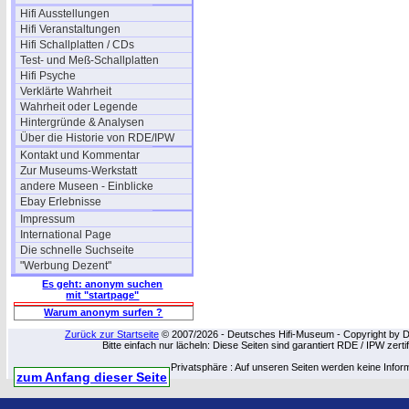
Hifi Ausstellungen
Hifi Veranstaltungen
Hifi Schallplatten / CDs
Test- und Meß-Schallplatten
Hifi Psyche
Verklärte Wahrheit
Wahrheit oder Legende
Hintergründe & Analysen
Über die Historie von RDE/IPW
Kontakt und Kommentar
Zur Museums-Werkstatt
andere Museen - Einblicke
Ebay Erlebnisse
Impressum
International Page
Die schnelle Suchseite
"Werbung Dezent"
Es geht: anonym suchen
mit "startpage"
Warum anonym surfen ?
Zurück zur Startseite
© 2007/2026 - Deutsches Hifi-Museum - Copyright by Dip
Bitte einfach nur lächeln: Diese Seiten sind garantiert RDE / IPW zert
Privatsphäre : Auf unseren Seiten werden keine Infor
zum Anfang dieser Seite