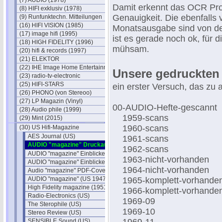
(7) AUDIO (1978)
Damit erkennt das OCR Pr
(8) HIFI exklusiv (1978)
Genauigkeit. Die ebenfalls
(9) Runfunktechn. Mitteilungen
(16) HIFI VISION (1985)
Monatsausgabe sind von der
(17) image hifi (1995)
ist es gerade noch ok, für d
(18) HIGH FIDELITY (1996)
mühsam.
(20) hifi & records (1997)
(21) ELEKTOR
(22) IHE Image Home Entertainment
Unsere gedruckten
(23) radio-tv-electronic
(25) HIFI-STARS
ein erster Versuch, das zu 
(26) PHONO (von Stereoo)
(27) LP Magazin (Vinyl)
00-AUDIO-Hefte-gescann
(28) Audio phile (1999)
1959-scans
(29) Mint (2015)
1960-scans
(30) US Hifi-Magazine
AES Journal (US)
1961-scans
AUDIO "magazine" Druckausgaben
1962-scans
AUDIO "magazine" Einblicke 1
1963-nicht-vorhanden
AUDIO "magazine" Einblicke 2
1964-nicht-vorhanden
Audio "magazine" PDF-Cover
AUDIO "magazine" (US 1947)
1965-komplett-vorhand
High Fidelity magazine (1951)
1966-komplett-vorhand
Radio-Electronics (US)
1969-09
The Sterophile (US)
1969-10
Stereo Review (US)
SENSIBLE Sound (US)