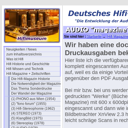
Sie sind hier :
Startseite
→
Hifi Magazine
Druckausgaben
Wir haben eine do
Neuigkeiten / News
Druckausgaben b
zum Inhaltsverzeichnis
Was ist Hifi
Hier liste ich die verfügbar
Hifi Historie und Geschichte
komplett eingescannten A
Hifi Wissen und Technik
auf, weil es da einige Vortei
Hifi Magazine + Zeitschriften
gegenüber den PDF Ausgab
Die Hifi-Magazin Historie
Die Notwendigkeit der Magazine
Das Thema Sonderdrucke
Bei mir bzw. bei uns werden
Der Wandel der Magazine
gedruckten "Werke" (Bücher
(1) PHONO aus Wien (1954)
Magazine) mit 600 x 600dpi
(2) "fono forum" (1955)
eingescannt und dann wie i
(3) Hifi-Stereophonie (1962)
(4) STEREO (1973)
Bildbetrachter XnView 2.3 h
(5) KlangBild (1975)
leicht schräge Scans in rec
(6) Stereoplay (1978)