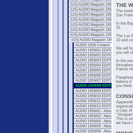
THE W
(US) AUDIO Magazin 1952
(US) AUDIO Magazin 1953
The Insti
(US) AUDIO Magazin 1954
San Fran
(US) AUDIO Magazin 1955
In the Bay
(US) AUDIO Magazin 1956
31.
(US) AUDIO Magazin 1957
(US) AUDIO Magazin 1958
The Los A
-(US) AUDIO Magazin 1959
10 and co
AUDIO 1959 Content
We will h
AUDIO 1959/01 EDITOR'S REVIEW
you will s
AUDIO 1959/02 EDITOR'S REVIEW
AUDIO 1959/03 EDITOR'S REVIEW
In the me
throughou
AUDIO 1959/04 EDITOR'S REVIEW
Palmer Ho
AUDIO 1959/05 EDITOR'S REVIEW
AUDIO 1959/06 EDITOR'S REVIEW
Paraphras
AUDIO 1959/07 EDITOR'S REVIEW
believe it
AUDIO 1959/08 EDITOR'S REVIE
you think
AUDIO 1959/09 EDITOR'S REVIEW
CONS
AUDIO 1959/10 EDITOR'S REVIEW
AUDIO 1959/11 EDITOR'S REVIEW
Apparentl
AUDIO 1959/12 EDITOR'S REVIEW
organizat
a copy of
AUDIO 1959/01 - About Music
"Shopper'
AUDIO 1959/02 - About Music
This is o
AUDIO 1959/04 - About Music
we have n
AUDIO 1959/05 - About Music
.
AUDIO 1959/06 - About Music