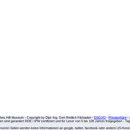
es Hifi-Museum - Copyright by Dipl.-Ing. Gert Redlich Filzbaden -
DSGVO
-
Privatsphäre
-
iten sind garantiert RDE / IPW zertifiziert und für Leser von 5 bis 108 Jahren freigegeben - Ta
unseren Seiten werden keine Informationen an google, twitter, facebook oder andere US-Kon