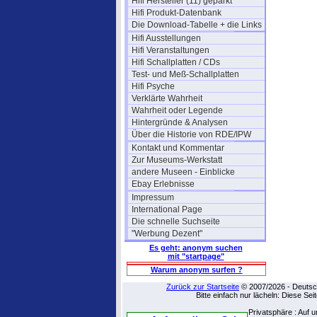
Hifi Hersteller (11) geparkt
Hifi Produkt-Datenbank
Die Download-Tabelle + die Links
Hifi Ausstellungen
Hifi Veranstaltungen
Hifi Schallplatten / CDs
Test- und Meß-Schallplatten
Hifi Psyche
Verklärte Wahrheit
Wahrheit oder Legende
Hintergründe & Analysen
Über die Historie von RDE/IPW
Kontakt und Kommentar
Zur Museums-Werkstatt
andere Museen - Einblicke
Ebay Erlebnisse
Impressum
International Page
Die schnelle Suchseite
"Werbung Dezent"
Es geht: anonym suchen
mit "startpage"
Warum anonym surfen ?
Zurück zur Startseite
© 2007/2026 - Deutsch
Bitte einfach nur lächeln: Diese Se
Privatsphäre : Auf 