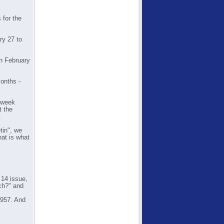
 for the
ry 27 to
on February
onths -
a week
t the
.
tin", we
hat is what
 14 issue,
ch?" and
1957. And