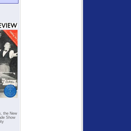
s, the New
rade Show
ity