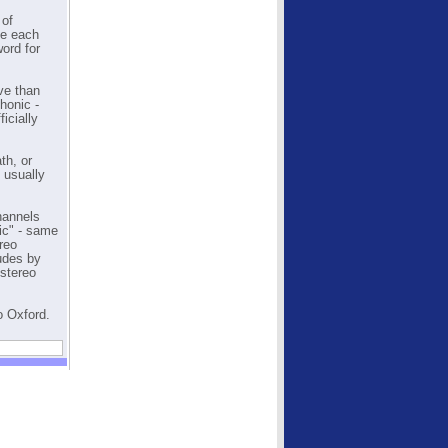
 of
ge each
word for
ve than
honic -
icially
th, or
 usually
hannels
ic" - same
reo
udes by
 stereo
o Oxford.