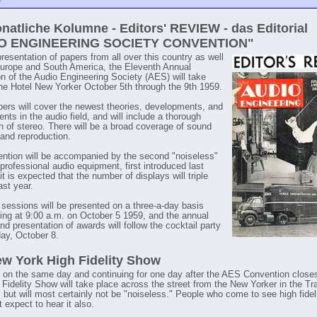
natliche Kolumne - Editors' REVIEW - das Editorial
O ENGINEERING SOCIETY CONVENTION"
resentation of papers from all over this country as well
urope and South America, the Eleventh Annual
n of the Audio Engineering Society (AES) will take
the Hotel New Yorker October 5th through the 9th 1959.
ers will cover the newest theories, developments, and
ts in the audio field, and will include a thorough
n of stereo. There will be a broad coverage of sound
 and reproduction.
ntion will be accompanied by the second "noiseless"
 professional audio equipment, first introduced last
it is expected that the number of displays will triple
ast year.
 sessions will be presented on a three-a-day basis
g at 9:00 a.m. on October 5 1959, and the annual
d presentation of awards will follow the cocktail party
ay, October 8.
w York High Fidelity Show
 on the same day and continuing for one day after the AES Convention close
 Fidelity Show will take place across the street from the New Yorker in the T
 but will most certainly not be "noiseless." People who come to see high fidel
 expect to hear it also.