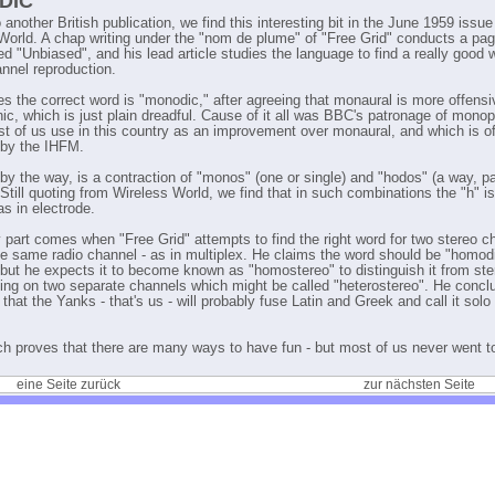
DIC
 another British publication, we find this interesting bit in the June 1959 issue
World. A chap writing under the "nom de plume" of "Free Grid" conducts a pa
ed "Unbiased", and his lead article studies the language to find a really good 
annel reproduction.
es the correct word is "monodic," after agreeing that monaural is more offensi
c, which is just plain dreadful. Cause of it all was BBC's patronage of monop
t of us use in this country as an improvement over monaural, and which is off
by the IHFM.
by the way, is a contraction of "monos" (one or single) and "hodos" (a way, pa
Still quoting from Wireless World, we find that in such combinations the "h" is
as in electrode.
 part comes when "Free Grid" attempts to find the right word for two stereo c
he same radio channel - as in multiplex. He claims the word should be "homod
 but he expects it to become known as "homostereo" to distinguish it from ste
ing on two separate channels which might be called "heterostereo". He concl
that the Yanks - that's us - will probably fuse Latin and Greek and call it solo
ich proves that there are many ways to have fun - but most of us never went t
eine Seite zurück
zur nächsten Seite