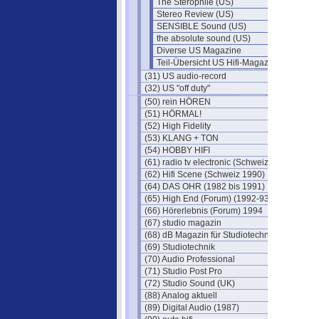
The Sterophile (US)
Stereo Review (US)
SENSIBLE Sound (US)
the absolute sound (US)
Diverse US Magazine
Teil-Übersicht US Hifi-Magazine
(31) US audio-record
(32) US "off duty"
(50) rein HÖREN
(51) HÖRMAL!
(52) High Fidelity
(53) KLANG + TON
(54) HOBBY HIFI
(61) radio tv electronic (Schweiz)
(62) Hifi Scene (Schweiz 1990)
(64) DAS OHR (1982 bis 1991)
(65) High End (Forum) (1992-93)
(66) Hörerlebnis (Forum) 1994
(67) studio magazin
(68) dB Magazin für Studiotechnik
(69) Studiotechnik
(70) Audio Professional
(71) Studio Post Pro
(72) Studio Sound (UK)
(88) Analog aktuell
(89) Digital Audio (1987)