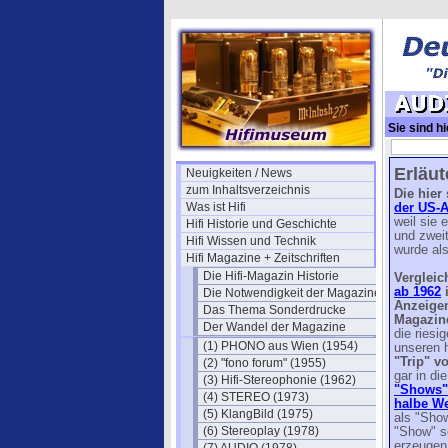
Sie sind hi
(US 1947)
Erläu
Neuigkeiten / News
zum Inhaltsverzeichnis
Die hier
Was ist Hifi
der US-
weil sie 
Hifi Historie und Geschichte
und zweit
Hifi Wissen und Technik
wurde als
Hifi Magazine + Zeitschriften
Die Hifi-Magazin Historie
Vergleic
ab 1962
i
Die Notwendigkeit der Magazine
Anzeige
Das Thema Sonderdrucke
Magazine
Der Wandel der Magazine
die ries
(1) PHONO aus Wien (1954)
unseren h
"Trip" v
(2) "fono forum" (1955)
gar in d
(3) Hifi-Stereophonie (1962)
"Shows"
(4) STEREO (1973)
halbe We
(5) KlangBild (1975)
als "Show
(6) Stereoplay (1978)
"Show" s
erzeugen