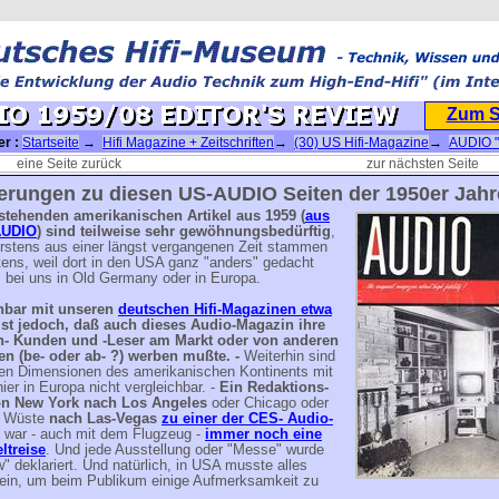
Zum 
er :
Startseite
→
Hifi Magazine + Zeitschriften
→
(30) US Hifi-Magazine
→
AUDIO 
→
-(US) AUDIO Magazin 1959
→ AUDIO 1959/08 EDITOR'S REVIEW
eine Seite zurück
zur nächsten Seite
terungen zu diesen US-AUDIO Seiten der 1950er Jahr
 stehenden amerikanischen Artikel
aus 1959
(
aus
AUDIO
) sind teilweise sehr gewöhnungsbedürftig
,
erstens aus einer längst vergangenen Zeit stammen
ens, weil dort in den USA ganz "anders" gedacht
 bei uns in Old Germany oder in Europa.
hbar mit unseren
deutschen Hifi-Magazinen etwa
st jedoch, daß auch dieses Audio-Magazin ihre
n- Kunden und -Leser am Markt oder von anderen
n (be- oder ab- ?) werben mußte. -
Weiterhin sind
igen Dimensionen des amerikanischen Kontinents mit
ier in Europa nicht vergleichbar. -
Ein Redaktions-
on New York nach Los Angeles
oder Chicago oder
ie Wüste
nach Las-Vegas
zu einer der CES- Audio-
war - auch mit dem Flugzeug -
immer noch eine
ltreise
. Und jede Ausstellung oder "Messe" wurde
" deklariert. Und natürlich, in USA musste alles
ein, um beim Publikum einige Aufmerksamkeit zu
.