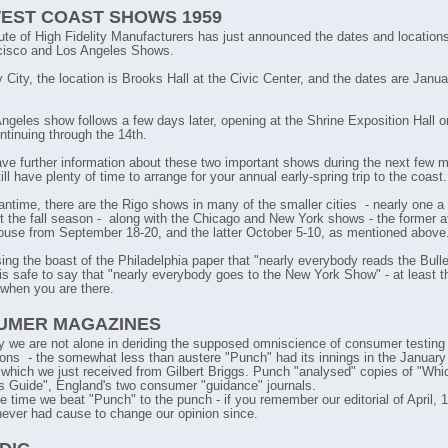
EST COAST SHOWS 1959
tute of High Fidelity Manufacturers has just announced the dates and locations
cisco and Los Angeles Shows.
 City, the location is Brooks Hall at the Civic Center, and the dates are Janua
ngeles show follows a few days later, opening at the Shrine Exposition Hall 
ntinuing through the 14th.
ave further information about these two important shows during the next few m
till have plenty of time to arrange for your annual early-spring trip to the coast.
antime, there are the Rigo shows in many of the smaller cities - nearly one 
t the fall season - along with the Chicago and New York shows - the former a
use from September 18-20, and the latter October 5-10, as mentioned above
ing the boast of the Philadelphia paper that "nearly everybody reads the Bulle
 is safe to say that "nearly everybody goes to the New York Show" - at least t
W
 when you are there.
UMER MAGAZINES
y we are not alone in deriding the supposed omniscience of consumer testing
ions - the somewhat less than austere "Punch" had its innings in the January
 which we just received from Gilbert Briggs. Punch "analysed" copies of "Whi
s Guide", England's two consumer "guidance" journals.
ne time we beat "Punch" to the punch - if you remember our editorial of April, 
ever had cause to change our opinion since.