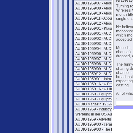
MONO
AUDIO 1959/07 - About Music
Turning to
AUDIO 1959/08 - About Music
Wireless 
AUDIO 1959/10 - About Music
month titl
AUDIO 1959/11 - About Music
single-ch
AUDIO 1959/12 - About Music
He believ
AUDIO 1959/01 - Klassik Platten
monophoni
AUDIO 1959/01 - AUDIO ETC
which mos
AUDIO 1959/02 - AUDIO ETC
accepted 
AUDIO 1959/03 - AUDIO ETC
Monodic, 
AUDIO 1959/04 - AUDIO ETC
channel). 
AUDIO 1959/06 - AUDIO ETC
dropped, 
AUDIO 1959/07 - AUDIO ETC
AUDIO 1959/08 - AUDIO ETC
The funny
sharing t
AUDIO 1959/09 - AUDIO ETC
channel -
AUDIO 1959/12 - AUDIO ETC
broadcast
AUDIO 1959/01 - Intro
expecting 
AUDIO 1959 - New Products
casting.
AUDIO 1959 - New Literature
All of wh
AUDIO 1959 - Equipment Profile 1
.
AUDIO 1959 - Equipment Profile 2
AUDIO Magazin 1959-01-c
AUDIO 1959 - Industry Notes
Werbung in der US-Audio 1959
AUDIO 1959 - Advertiser Index
AUDIO 1959/03 - ceramic systems
AUDIO 1959/03 - The Decibel-Fact