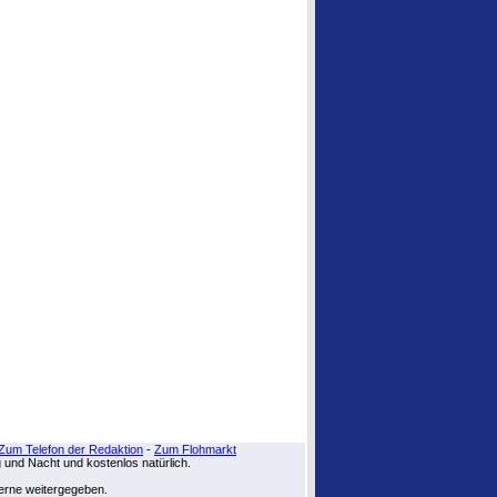
Zum Telefon der Redaktion
-
Zum Flohmarkt
g und Nacht und kostenlos natürlich.
zerne weitergegeben.