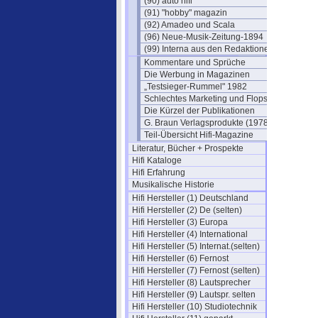
(90) auto hifi
(91) "hobby" magazin
(92) Amadeo und Scala
(96) Neue-Musik-Zeitung-1894
(99) Interna aus den Redaktionen
Kommentare und Sprüche
Die Werbung in Magazinen
„Testsieger-Rummel" 1982
Schlechtes Marketing und Flops
Die Kürzel der Publikationen
G. Braun Verlagsprodukte (1978)
Teil-Übersicht Hifi-Magazine
Literatur, Bücher + Prospekte
Hifi Kataloge
Hifi Erfahrung
Musikalische Historie
Hifi Hersteller (1) Deutschland
Hifi Hersteller (2) De (selten)
Hifi Hersteller (3) Europa
Hifi Hersteller (4) International
Hifi Hersteller (5) Internat.(selten)
Hifi Hersteller (6) Fernost
Hifi Hersteller (7) Fernost (selten)
Hifi Hersteller (8) Lautsprecher
Hifi Hersteller (9) Lautspr. selten
Hifi Hersteller (10) Studiotechnik