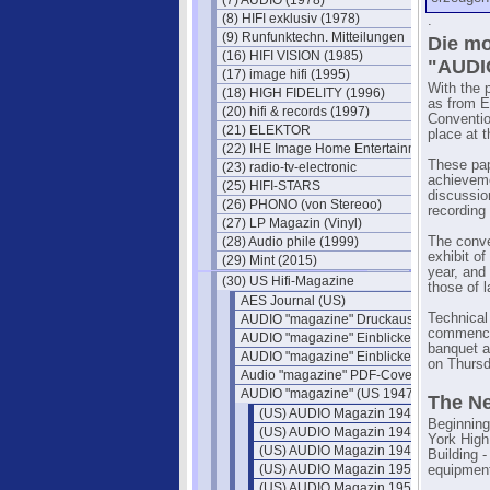
(7) AUDIO (1978)
(8) HIFI exklusiv (1978)
.
(9) Runfunktechn. Mitteilungen
Die mo
(16) HIFI VISION (1985)
"AUDI
(17) image hifi (1995)
With the p
(18) HIGH FIDELITY (1996)
as from E
(20) hifi & records (1997)
Conventio
(21) ELEKTOR
place at 
(22) IHE Image Home Entertainment
These pap
(23) radio-tv-electronic
achievemen
(25) HIFI-STARS
discussio
(26) PHONO (von Stereoo)
recording
(27) LP Magazin (Vinyl)
(28) Audio phile (1999)
The conve
exhibit of
(29) Mint (2015)
year, and 
(30) US Hifi-Magazine
those of l
AES Journal (US)
Technical
AUDIO "magazine" Druckausgaben
commencin
AUDIO "magazine" Einblicke 1
banquet an
AUDIO "magazine" Einblicke 2
on Thursd
Audio "magazine" PDF-Cover
AUDIO "magazine" (US 1947)
The Ne
(US) AUDIO Magazin 1947
Beginning
(US) AUDIO Magazin 1948
York High
(US) AUDIO Magazin 1949
Building -
(US) AUDIO Magazin 1950
equipment
(US) AUDIO Magazin 1951