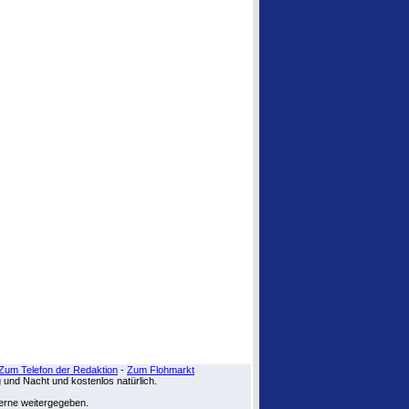
Zum Telefon der Redaktion
-
Zum Flohmarkt
g und Nacht und kostenlos natürlich.
zerne weitergegeben.