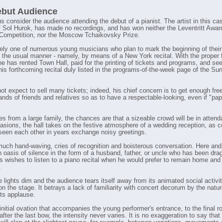
ebut Audience
 us consider the audience attending the debut of a pianist. The artist in this ca
f Sol Hurok, has made no recordings, and has won neither the Leventritt Awar
Competition, nor the Moscow Tchaikovsky Prize.
ely one of numerous young musicians who plan to mark the beginning of their
n the usual manner - namely, by means of a New York recital. With the proper f
he has rented Town Hall, paid for the printing of tickets and programs, and se
 his forthcoming recital duly listed in the programs-of-the-week page of the Su
ot expect to sell many tickets; indeed, his chief concern is to get enough free
ands of friends and relatives so as to have a respectable-looking, even if "pap
es from a large family, the chances are that a sizeable crowd will be in atten
asions, the hall takes on the festive atmosphere of a wedding reception, as 
seen each other in years exchange noisy greetings.
much hand-waving, cries of recognition and boisterous conversation. Here and
n oasis of silence in the form of a husband, father, or uncle who has been dra
is wishes to listen to a piano recital when he would prefer to remain home an
.
 lights dim and the audience tears itself away from its animated social activi
on the stage. It betrays a lack of familiarity with concert decorum by the natu
its applause.
initial ovation that accompanies the young performer's entrance, to the final r
fter the last bow, the intensity never varies. It is no exaggeration to say that 