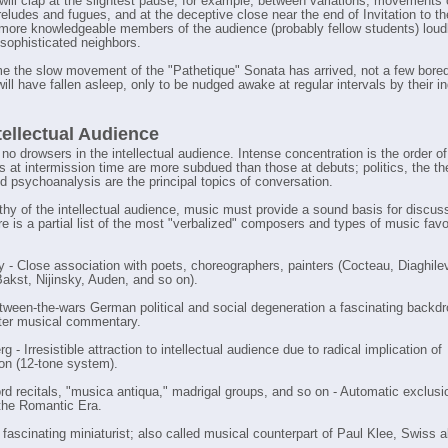
will clap at the slightest pause, for example, between variations, movements 
reludes and fugues, and at the deceptive close near the end of Invitation to t
 more knowledgeable members of the audience (probably fellow students) loud
 sophisticated neighbors.
me the slow movement of the "Pathetique" Sonata has arrived, not a few bore
will have fallen asleep, only to be nudged awake at regular intervals by their i
tellectual Audience
no drowsers in the intellectual audience. Intense concentration is the order of
 at intermission time are more subdued than those at debuts; politics, the the
d psychoanalysis are the principal topics of conversation.
thy of the intellectual audience, music must provide a sound basis for discus
re is a partial list of the most "verbalized" composers and types of music favo
y - Close association with poets, choreographers, painters (Cocteau, Diaghile
Bakst, Nijinsky, Auden, and so on).
etween-the-wars German political and social degeneration a fascinating backdr
itter musical commentary.
 - Irresistible attraction to intellectual audience due to radical implication of
ion (12-tone system).
rd recitals, "musica antiqua," madrigal groups, and so on - Automatic exclusi
the Romantic Era.
 fascinating miniaturist; also called musical counterpart of Paul Klee, Swiss a