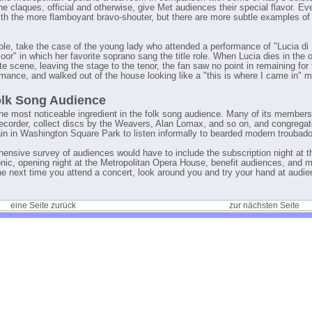
he claques, official and otherwise, give Met audiences their special flavor. Ev
with the more flamboyant bravo-shouter, but there are more subtle examples of
le, take the case of the young lady who attended a performance of "Lucia di
r" in which her favorite soprano sang the title role. When Lucia dies in the 
e scene, leaving the stage to the tenor, the fan saw no point in remaining for 
rmance, and walked out of the house looking like a "this is where I came in" m
lk Song Audience
the most noticeable ingredient in the folk song audience. Many of its members
 recorder, collect discs by the Weavers, Alan Lomax, and so on, and congrega
ain in Washington Square Park to listen informally to bearded modern troubado
ensive survey of audiences would have to include the subscription night at t
nic, opening night at the Metropolitan Opera House, benefit audiences, and 
he next time you attend a concert, look around you and try your hand at audi
eine Seite zurück
zur nächsten Seite