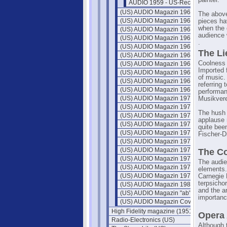
painter.
AUDIO 1959 - US-Recht und Paten
(US) AUDIO Magazin 1960
The above
(US) AUDIO Magazin 1961
pieces ha
when the g
(US) AUDIO Magazin 1962
audience w
(US) AUDIO Magazin 1963
.
(US) AUDIO Magazin 1964
The Li
(US) AUDIO Magazin 1965
Coolness 
(US) AUDIO Magazin 1966
Imported 
(US) AUDIO Magazin 1967
of music. 
(US) AUDIO Magazin 1968
referring 
(US) AUDIO Magazin 1969
performan
(US) AUDIO Magazin 1970
Musikvere
(US) AUDIO Magazin 1971
The hush 
(US) AUDIO Magazin 1972
applause 
(US) AUDIO Magazin 1973
quite bee
(US) AUDIO Magazin 1974
Fischer-D
(US) AUDIO Magazin 1975
(US) AUDIO Magazin 1976
The Co
(US) AUDIO Magazin 1977
The audie
(US) AUDIO Magazin 1978
elements.
(US) AUDIO Magazin 1979
Carnegie H
terpsicho
(US) AUDIO Magazin 1980
and the ar
(US) AUDIO Magazin "ab" 1981
importanc
(US) AUDIO Magazin Cover
High Fidelity magazine (1951)
Opera
Radio-Electronics (US)
Although 