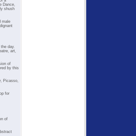
of a
he Dance,
ly shush
d male
ndignant
 the day.
atre, art,
sion of
red by this
v, Picasso,
op for
on of
bstract