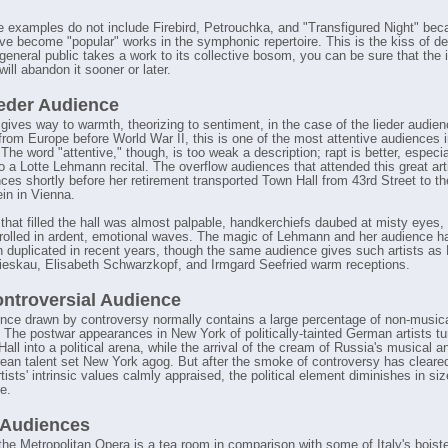
te
 examples do not include Firebird, Petrouchka, and "Transfigured Night" bec
ve become "popular" works in the symphonic repertoire. This is the kiss of de
eneral public takes a work to its collective bosom, you can be sure that the i
ill abandon it sooner or later.
eder Audience
gives way to warmth, theorizing to sentiment, in the case of the lieder audien
from Europe before World War II, this is one of the most attentive audiences i
The word "attentive," though, is too weak a description; rapt is better, especi
to a Lotte Lehmann recital. The overflow audiences that attended this great arti
ces shortly before her retirement transported Town Hall from 43rd Street to th
in in Vienna.
that filled the hall was almost palpable, handkerchiefs daubed at misty eyes,
rolled in ardent, emotional waves. The magic of Lehmann and her audience h
n duplicated in recent years, though the same audience gives such artists as 
ieskau, Elisabeth Schwarzkopf, and Irmgard Seefried warm receptions.
ntroversial Audience
nce drawn by controversy normally contains a large percentage of non-music
 The postwar appearances in New York of politically-tainted German artists t
all into a political arena, while the arrival of the cream of Russia's musical a
rean talent set New York agog. But after the smoke of controversy has cleare
tists' intrinsic values calmly appraised, the political element diminishes in si
e.
 Audiences
the Metropolitan Opera is a tea room in comparison with some of Italy's boist