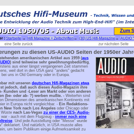
Zum 
er :
Startseite
→
Hifi Magazine + Zeitschriften
→
(30) US Hifi-Magazine
→
AUDIO 
→
-(US) AUDIO Magazin 1959
→ AUDIO 1959/05 - About Music
eine Seite zurück
zur nächsten Seite
terungen zu diesen US-AUDIO Seiten der 1950er Jahr
 stehenden amerikanischen Artikel
aus 1959
(
aus
AUDIO
) sind teilweise sehr gewöhnungsbedürftig
,
erstens aus einer längst vergangenen Zeit stammen
ens, weil dort in den USA ganz "anders" gedacht
 bei uns in Old Germany oder in Europa.
hbar mit unseren
deutschen Hifi-Magazinen etwa
st jedoch, daß auch dieses Audio-Magazin ihre
n- Kunden und -Leser am Markt oder von anderen
n (be- oder ab- ?) werben mußte. -
Weiterhin sind
igen Dimensionen des amerikanischen Kontinents mit
ier in Europa nicht vergleichbar. -
Ein Redaktions-
on New York nach Los Angeles
oder Chicago oder
ie Wüste
nach Las-Vegas
zu einer der CES- Audio-
war - auch mit dem Flugzeug -
immer noch eine
ltreise
. Und jede Ausstellung oder "Messe" wurde
" deklariert. Und natürlich, in USA musste alles
ein, um beim Publikum einige Aufmerksamkeit zu
.