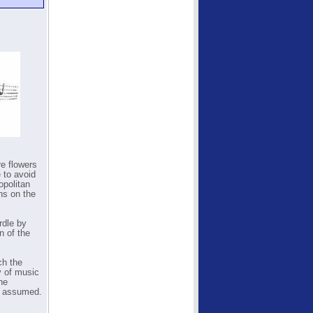
re flowers
 to avoid
opolitan
ns on the
rdle by
n of the
ch the
y of music
he
ly assumed.