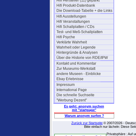
Hifi Hersteller (11) geparkt
Hifi Produkt-Datenbank
Die Download-Tabelle + die Links
Hifi Ausstellungen
Hifi Veranstaltungen
Hifi Schallplatten / CDs
Test- und Meß-Schallplatten
Hifi Psyche
Verklärte Wahrheit
Wahrheit oder Legende
Hintergründe & Analysen
Über die Historie von RDE/IPW
Kontakt und Kommentar
Zur Museums-Werkstatt
andere Museen - Einblicke
Ebay Erlebnisse
Impressum
International Page
Die schnelle Suchseite
"Werbung Dezent"
Es geht: anonym suchen
mit "startpage"
Warum anonym surfen ?
Zurück zur Startseite
© 2007/2026 - Deutsch
Bitte einfach nur lächeln: Diese Se
Privatsphäre : Auf 