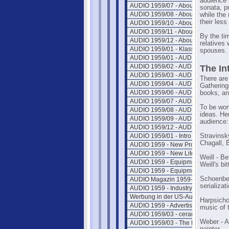
audience 
AUDIO 1959/07 - About Music
sonata, p
AUDIO 1959/08 - About Music
while the
their less
AUDIO 1959/10 - About Music
AUDIO 1959/11 - About Music
By the ti
AUDIO 1959/12 - About Music
relatives 
AUDIO 1959/01 - Klassik Platten
spouses.
AUDIO 1959/01 - AUDIO ETC
AUDIO 1959/02 - AUDIO ETC
The In
AUDIO 1959/03 - AUDIO ETC
There are 
AUDIO 1959/04 - AUDIO ETC
Gatherings
AUDIO 1959/06 - AUDIO ETC
books, an
AUDIO 1959/07 - AUDIO ETC
To be wor
AUDIO 1959/08 - AUDIO ETC
ideas. He
AUDIO 1959/09 - AUDIO ETC
audience:
AUDIO 1959/12 - AUDIO ETC
AUDIO 1959/01 - Intro
Stravinsk
Chagall, 
AUDIO 1959 - New Products
AUDIO 1959 - New Literature
Weill - B
AUDIO 1959 - Equipment Profile 1
Weill's b
AUDIO 1959 - Equipment Profile 2
Schoenberg
AUDIO Magazin 1959-01-c
serializat
AUDIO 1959 - Industry Notes
Werbung in der US-Audio 1959
Harpsicho
AUDIO 1959 - Advertiser Index
music of 
AUDIO 1959/03 - ceramic systems
Weber - A
AUDIO 1959/03 - The Decibel-Fact