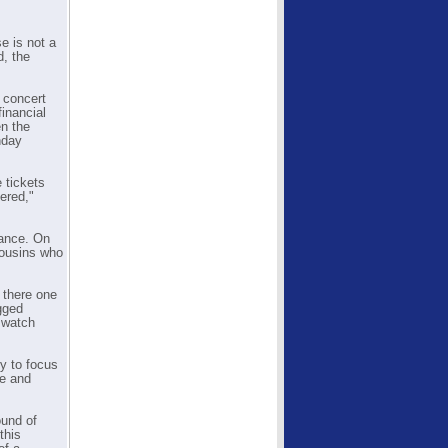
se is not a
d, the
 concert
inancial
en the
nday
 tickets
ered,"
dance. On
cousins who
 there one
gged
d watch
ty to focus
re and
ound of
this