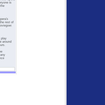
eryone is
 the
opera's
the rest of
oviegoer.
 play
te around
urs.
he
many
ence