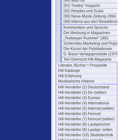
(90) auto hifi
(91) "hobby" magazin
(92) Amadeo und Scala
(96) Neue-Musik-Zeitung-1894
(99) Interna aus den Redaktionen
Kommentare und Sprüche
Die Werbung in Magazinen
„Testsieger-Rummel" 1982
Schlechtes Marketing und Flops
Die Kürzel der Publikationen
G. Braun Verlagsprodukte (1978)
Teil-Übersicht Hifi-Magazine
Literatur, Bücher + Prospekte
Hifi Kataloge
Hifi Erfahrung
Musikalische Historie
Hifi Hersteller (1) Deutschland
Hifi Hersteller (2) De (selten)
Hifi Hersteller (3) Europa
Hifi Hersteller (4) International
Hifi Hersteller (5) Internat.(selten)
Hifi Hersteller (6) Fernost
Hifi Hersteller (7) Fernost (selten)
Hifi Hersteller (8) Lautsprecher
Hifi Hersteller (9) Lautspr. selten
Hifi Hersteller (10) Studiotechnik