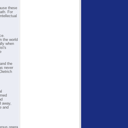
ause these
ath. For
ntellectual
ce.
n the world
ally when
st's
e
 and the
as never
Dietrich
al
urned
nd
d away,
ze and
erous opera