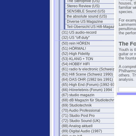
The Sterophile (US)
houses, t
Stereo Review (US)
familiar 
SENSIBLE Sound (US)
species.
the absolute sound (US)
For examp
Diverse US Magazine
Lammermoo
Teil-Übersicht US Hifi-Magazine
penultimat
(31) US audio-record
the perfo
(32) US "off duty"
The Fo
(50) rein HÖREN
(51) HÖRMAL!
Youth is 
(52) High Fidelity
guitar or
the fount
(53) KLANG + TON
(54) HOBBY HIFI
A compreh
(61) radio tv electronic (Schweiz)
Philharmo
(62) Hifi Scene (Schweiz 1990)
others. T
(64) DAS OHR (1982 bis 1991)
analysis.
(65) High End (Forum) (1992-93)
(66) Hörerlebnis (Forum) 1994
(67) studio magazin
(68) dB Magazin für Studiotechnik
(69) Studiotechnik
(70) Audio Professional
(71) Studio Post Pro
(72) Studio Sound (UK)
(88) Analog aktuell
(89) Digital Audio (1987)