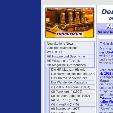
Sie sind hi
(US 1947)
Erläu
Neuigkeiten / News
zum Inhaltsverzeichnis
Die hier
Was ist Hifi
der US-
weil sie 
Hifi Historie und Geschichte
und zweit
Hifi Wissen und Technik
wurde als
Hifi Magazine + Zeitschriften
Die Hifi-Magazin Historie
Vergleic
ab 1962
i
Die Notwendigkeit der Magazine
Anzeige
Das Thema Sonderdrucke
Magazine
Der Wandel der Magazine
die ries
(1) PHONO aus Wien (1954)
unseren h
"Trip" v
(2) "fono forum" (1955)
gar in d
(3) Hifi-Stereophonie (1962)
"Shows"
(4) STEREO (1973)
halbe We
(5) KlangBild (1975)
als "Show
(6) Stereoplay (1978)
"Show" s
erzeugen