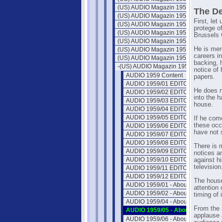
(US) AUDIO Magazin 1952
The D
(US) AUDIO Magazin 1953
First, let
(US) AUDIO Magazin 1954
protege o
(US) AUDIO Magazin 1955
Brussels 
(US) AUDIO Magazin 1956
He is mer
(US) AUDIO Magazin 1957
careers i
(US) AUDIO Magazin 1958
backing, 
-(US) AUDIO Magazin 1959
notice of
AUDIO 1959 Content
papers.
AUDIO 1959/01 EDITOR'S REVIEW
He does n
AUDIO 1959/02 EDITOR'S REVIEW
into the h
AUDIO 1959/03 EDITOR'S REVIEW
house.
AUDIO 1959/04 EDITOR'S REVIEW
AUDIO 1959/05 EDITOR'S REVIEW
If he com
these occ
AUDIO 1959/06 EDITOR'S REVIEW
have not 
AUDIO 1959/07 EDITOR'S REVIEW
AUDIO 1959/08 EDITOR'S REVIEW
There is 
AUDIO 1959/09 EDITOR'S REVIEW
notices a
AUDIO 1959/10 EDITOR'S REVIEW
against h
television
AUDIO 1959/11 EDITOR'S REVIEW
AUDIO 1959/12 EDITOR'S REVIEW
The house
AUDIO 1959/01 - About Music
attention 
AUDIO 1959/02 - About Music
timing of 
AUDIO 1959/04 - About Music
From the 
AUDIO 1959/05 - About Music
applause a
AUDIO 1959/06 - About Music