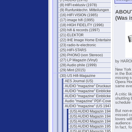
(7) AUDIO (1978)
(8) HIFI exklusiv (1978)
.
(9) Runfunktechn. Mitteilungen
ABOUT
(16) HIFI VISION (1985)
(Was i
(17) image hifi (1995)
(18) HIGH FIDELITY (1996)
(20) hifi & records (1997)
(21) ELEKTOR
(22) IHE Image Home Entertainment
(23) radio-tv-electronic
(25) HIFI-STARS
(26) PHONO (von Stereoo)
(27) LP Magazin (Vinyl)
by HAR
(28) Audio phile (1999)
.
New York C
(29) Mint (2015)
in the Bo
(30) US Hifi-Magazine
missing s
AES Journal (US)
Opera Hou
AUDIO "magazine" Druckausgaben
same eve
AUDIO "magazine" Einblicke 1
A critic 
AUDIO "magazine" Einblicke 2
shuttling
Audio "magazine" PDF-Cover
schedule 
AUDIO "magazine" (US 1947)
But non-e
(US) AUDIO Magazin 1947
missed co
(US) AUDIO Magazin 1948
lovers wil
(US) AUDIO Magazin 1949
audience 
(US) AUDIO Magazin 1950
In fact, f
(US) AUDIO Magazin 1951