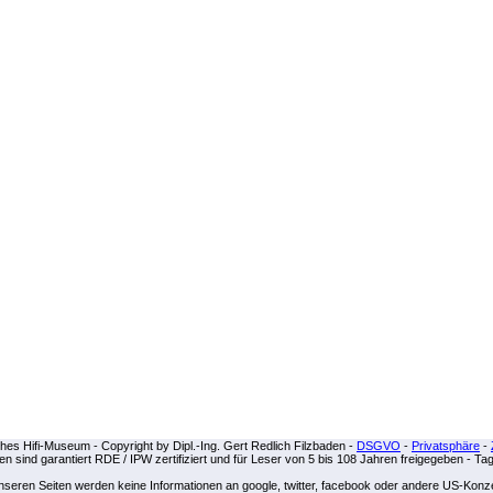
es Hifi-Museum - Copyright by Dipl.-Ing. Gert Redlich Filzbaden -
DSGVO
-
Privatsphäre
-
iten sind garantiert RDE / IPW zertifiziert und für Leser von 5 bis 108 Jahren freigegeben - Ta
unseren Seiten werden keine Informationen an google, twitter, facebook oder andere US-Kon