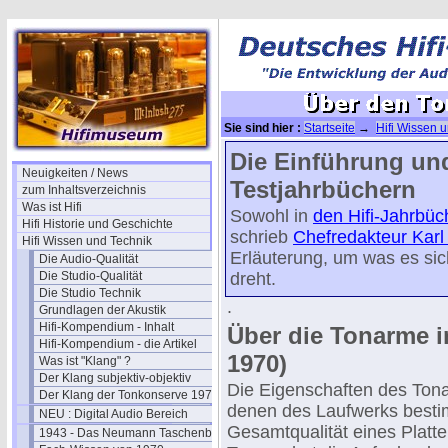
Sie sind hier :
Startseite
→
Hifi Wissen 
den Tonarm 1970
Die Einführung un
Neuigkeiten / News
Testjahrbüchern
zum Inhaltsverzeichnis
Was ist Hifi
Sowohl in
den Hifi-Jahrbüc
Hifi Historie und Geschichte
schrieb
Chefredakteur Karl
Hifi Wissen und Technik
Erläuterung, um was es sic
Die Audio-Qualität
Die Studio-Qualität
dreht.
Die Studio Technik
.
Grundlagen der Akustik
Hifi-Kompendium - Inhalt
Über die Tonarme 
Hifi-Kompendium - die Artikel
1970)
Was ist "Klang" ?
Der Klang subjektiv-objektiv
Die Eigenschaften des Ton
Der Klang der Tonkonserve 1979
denen des Laufwerks besti
NEU : Digital Audio Bereich
Gesamtqualität eines Platte
1943 - Das Neumann Taschenbuch