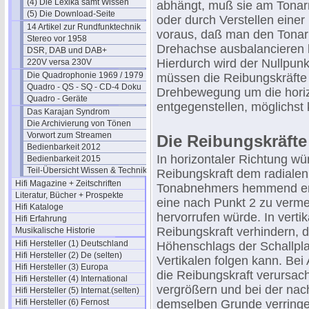
(4) Die Lexika samt Wissen
abhängt, muß sie am Tona
(5) Die Download-Seite
oder durch Verstellen einer 
14 Artikel zur Rundfunktechnik
voraus, daß man den Tonar
Stereo vor 1958
Drehachse ausbalancieren k
DSR, DAB und DAB+
Hierdurch wird der Nullpunk
220V versa 230V
Die Quadrophonie 1969 / 1979
müssen die Reibungskräfte
Quadro - QS - SQ - CD-4 Doku
Drehbewegung um die horiz
Quadro - Geräte
entgegenstellen, möglichst 
Das Karajan Syndrom
Die Archivierung von Tönen
Vorwort zum Streamen
Die Reibungskräfte
Bedienbarkeit 2012
In horizontaler Richtung wü
Bedienbarkeit 2015
Teil-Übersicht Wissen & Technik
Reibungskraft dem radialen
Hifi Magazine + Zeitschriften
Tonabnehmers hemmend en
Literatur, Bücher + Prospekte
eine nach Punkt 2 zu verm
Hifi Kataloge
hervorrufen würde. In verti
Hifi Erfahrung
Reibungskraft verhindern, d
Musikalische Historie
Hifi Hersteller (1) Deutschland
Höhenschlags der Schallpla
Hifi Hersteller (2) De (selten)
Vertikalen folgen kann. Be
Hifi Hersteller (3) Europa
die Reibungskraft verursac
Hifi Hersteller (4) International
vergrößern und bei der na
Hifi Hersteller (5) Internat.(selten)
Hifi Hersteller (6) Fernost
demselben Grunde verringe