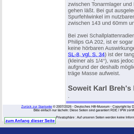
zwischen Tonarmlager und N
gehen läßt. Bei gut ausgele
Spurfehlwinkel im nutzbaren
zwischen 143 und 60mm unt
Bei zwei Schallplattenradi
Philips GA 202, ist er soga
keine hörbaren Auswirkunge
SL-8, vgl. S. 34
) ist der ta
(kleiner als 1/4°), was jedo
aufgrund der deshalb mögli
träge Masse aufweist.
Soweit Karl Breh's
.
Zurück zur Startseite
© 2007/2026 - Deutsches Hifi-Museum - Copyright by Dip
Bitte einfach nur lächeln: Diese Seiten sind garantiert RDE / IPW zert
Privatsphäre : Auf unseren Seiten werden keine Infor
zum Anfang dieser Seite