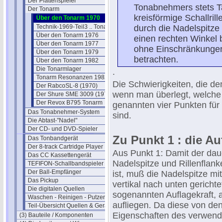
Der Plattenspieler
Tonabnehmers stets Ta
Der Tonarm
kreisförmige Schallril
Über den Tonarm 1970
Technik-1969-Teil3 .. Tonarm
durch die Nadelspitze
Über den Tonarm 1976
einen rechten Winkel 
Über den Tonarm 1977
ohne Einschränkungen 
Über den Tonarm 1979
betrachten.
Über den Tonarm 1982
Die Tonarmlager
.
Tonarm Resonanzen 1982
Die Schwierigkeiten, die d
Der RabcoSL-8 (1970)
wenn man überlegt, welche
Der Shure SME 3009 (1970)
Der Revox B795 Tonarm
genannten vier Punkten für
Das Tonabnehmer-System
sind.
Die Abtast-"Nadel"
Der CD- und DVD-Spieler
Zu Punkt 1 : die Au
Das Tonbandgerät
Der 8-track Cartridge Player
Aus Punkt 1: Damit der da
Das CC Kassettengerät
Nadelspitze und Rillenflan
TEFIFON-Schallbandspieler (1950)
Der Ball-Empfänger
ist, muß die Nadelspitze mi
Das Pickup
vertikal nach unten gerichte
Die digitalen Quellen
sogenannten Auflagekraft, a
Waschen - Reinigen - Putzen
aufliegen. Da diese von d
Teil-Übersicht Quellen & Geräte
Eigenschaften des verwen
(3) Bauteile / Komponenten