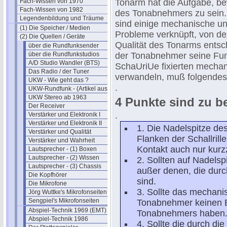
Fach-Wissen von 1970
Tonarm hat die Aufgabe, be
Fach-Wissen von 1982
des Tonabnehmers zu sein. 
Legendenbildung und Träume
sind einige mechanische u
(1) Die Speicher / Medien
Probleme verknüpft, von de
(2) Die Quellen / Geräte
Qualität des Tonarms entsc
über die Rundfunksender
über die Rundfunkstudios
der Tonabnehmer seine Funkt
A/D Studio Wandler (BTS)
SchaUriUe fixierten mechan
Das Radio / der Tuner
verwandeln, muß folgendes 
UKW - Wie geht das ?
.
UKW-Rundfunk - (Artikel aus 1950)
UKW Stereo ab 1963
4 Punkte sind zu b
Der Receiver
.
Verstärker und Elektronik I
Verstärker und Elektronik II
1. Die Nadelspitze d
Verstärker und Qualität
Flanken der Schallril
Verstärker und Wahrheit
Kontakt auch nur kurzz
Lautsprecher - (1) Boxen
Lautsprecher - (2) Wissen
2. Sollten auf Nadelsp
Lautsprecher - (3) Chassis
außer denen, die durc
Die Kopfhörer
sind.
Die Mikrofone
3. Sollte das mecha
Jörg Wuttke's Mikrofonseiten
Sengpiel's Mikrofonseiten
Tonabnehmer keinen E
Abspiel-Technik 1969 (EMT)
Tonabnehmers haben
Abspiel-Technik 1986
4. Sollte die durch d