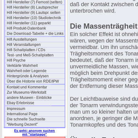
Hifi Hersteller (7) Fernost (selten)
daß der Kontakt zwischen d
Hifi Hersteller (8) Lautsprecher
unterbrochen wird.
Hifi Hersteller (9) Lautspr. selten
Hifi Hersteller (10) Studiotechnik
Hifi Hersteller (11) geparkt
Die Massenträgheit
Hifi Produkt-Datenbank
Ein solcher Effekt ist ohne
Die Download-Tabelle + die Links
Hifi Ausstellungen
wären, wegen der Massenträ
Hifi Veranstaltungen
vermeidbar. Um ihn unschäd
Hifi Schallplatten / CDs
Trägheitsmoment des Tonarm
Test- und Meß-Schallplatten
bedeutet, daß der Tonarm in
Hifi Psyche
Verklärte Wahrheit
unvermeidliche Massen, wie
Wahrheit oder Legende
möglich beim Drehpunkt des
Hintergründe & Analysen
Trägheitsmoment einer geg
Über die Historie von RDE/IPW
der Entfernung dieser Mas
Kontakt und Kommentar
Zur Museums-Werkstatt
andere Museen - Einblicke
Der Leichtbauweise sind du
Ebay Erlebnisse
der Tonarm verwindungsste
Impressum
man um so kleiner halten 
International Page
anordnen, je geringer die
Die schnelle Suchseite
Tonarmkopfes und des Tona
"Werbung Dezent"
Es geht: anonym suchen
mit "startpage"