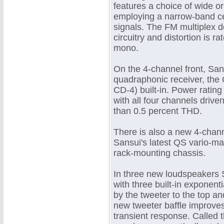
features a choice of wide or
employing a narrow-band cera
signals. The FM multiplex 
circuitry and distortion is r
mono.
On the 4-channel front, Sa
quadraphonic receiver, the
CD-4) built-in. Power ratin
with all four channels driv
than 0.5 percent THD.
There is also a new 4-chan
Sansui's latest QS vario-ma
rack-mounting chassis.
In three new loudspeakers S
with three built-in exponent
by the tweeter to the top an
new tweeter baffle improve
transient response. Called t