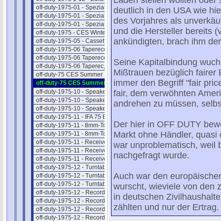
Läden stellen wollten oder
off-duty-1975-01 - Spezial-Hifi I
deutlich in den USA wie hi
off-duty-1975-01 - Spezial-Hifi II
des Vorjahres als unverkäu
off-duty-1975-01 - Spezial-Hifi III
und die Hersteller bereits (
off-duty-1975 - CES Winter NEWS
ankündigten, brach ihm de
off-duty-1975-05 - Cassettengeräte
off-duty-1975-06 Taperecorder I
off-duty-1975-06 Taperecorder II
Seine Kapitalbindung wuc
off-duty-1975-06 Taperec, Preise
Mißtrauen bezüglich fairer 
off-duty-75 CES Summer NEWS 1
immer den Begriff "fair pri
off-duty-75 CES Summer NEWS 2
off-duty-1975-10 - Speaker Intro
fair, dem verwöhnten Amer
off-duty-1975-10 - Speaker Liste
andrehen zu müssen, selbst
off-duty-1975-10 - Speaker Preise
off-duty-1975-11 - IFA 75 Berlin
Der hier in OFF DUTY bewo
off-duty-1975-11 - 8mm-Tonfilm 1
Markt ohne Händler, quasi e
off-duty-1975-11 - 8mm-Tonfilm 2
off-duty-1975-11 - Receiver Intro
war unproblematisch, weil b
off-duty-1975-11 - Receiver II
nachgefragt wurde.
off-duty-1975-11 - Receiver Preise
off-duty-1975-12 - Turntable Intro
Auch war den europäischen 
off-duty-1975-12 - Turntable Liste
off-duty-1975-12 - Turntab.Preise
wurscht, wieviele von den z
off-duty-1975-12 - Record Section I
in deutschen Zivilhaushalt
off-duty-1975-12 - Record Section II
zählten und nur der Ertrag.
off-duty-1975-12 - Record Section III
off-duty-1975-12 - Record Section IV