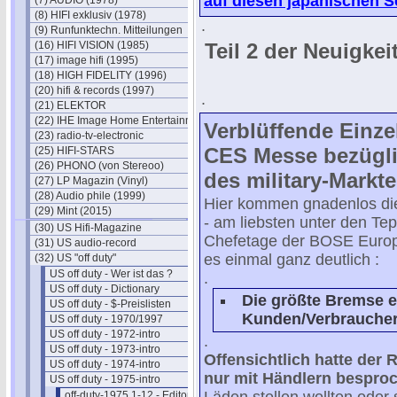
auf diesen japanischen S
(7) AUDIO (1978)
(8) HIFI exklusiv (1978)
.
(9) Runfunktechn. Mitteilungen
(16) HIFI VISION (1985)
Teil 2 der Neuigke
(17) image hifi (1995)
(18) HIGH FIDELITY (1996)
(20) hifi & records (1997)
.
(21) ELEKTOR
(22) IHE Image Home Entertainment
Verblüffende Einze
(23) radio-tv-electronic
CES Messe bezügli
(25) HIFI-STARS
(26) PHONO (von Stereoo)
des military-Markt
(27) LP Magazin (Vinyl)
(28) Audio phile (1999)
Hier kommen gnadenlos die 
(29) Mint (2015)
- am liebsten unter den Tep
(30) US Hifi-Magazine
Chefetage der BOSE Europ
(31) US audio-record
es einmal ganz deutlich :
(32) US "off duty"
US off duty - Wer ist das ?
.
US off duty - Dictionary
Die größte Bremse 
US off duty - $-Preislisten
Kunden/Verbraucher 
US off duty - 1970/1997
US off duty - 1972-intro
.
US off duty - 1973-intro
Offensichtlich hatte der 
US off duty - 1974-intro
nur mit Händlern bespro
US off duty - 1975-intro
off-duty-1975 1-12 - Editorials