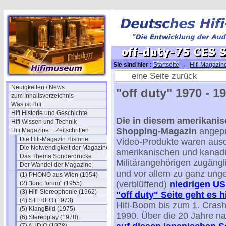
Sie sind hier :
Startseite
→
Hifi Magazine
off-duty-75 CES Summer NEWS 2
eine Seite zurück
Neuigkeiten / News
"off duty" 1970 - 19
zum Inhaltsverzeichnis
Was ist Hifi
Hifi Historie und Geschichte
Die in diesem amerikanisc
Hifi Wissen und Technik
Shopping-Magazin
angepr
Hifi Magazine + Zeitschriften
Die Hifi-Magazin Historie
Video-Produkte waren ausc
Die Notwendigkeit der Magazine
amerikanischen und kanad
Das Thema Sonderdrucke
Militärangehörigen zugängli
Der Wandel der Magazine
und vor allem zu ganz ung
(1) PHONO aus Wien (1954)
(verblüffend)
niedrigen US 
(2) "fono forum" (1955)
(3) Hifi-Stereophonie (1962)
"off duty" Seite geht es h
(4) STEREO (1973)
Hifi-Boom bis zum 1. Cras
(5) KlangBild (1975)
1990. Über die 20 Jahre n
(6) Stereoplay (1978)