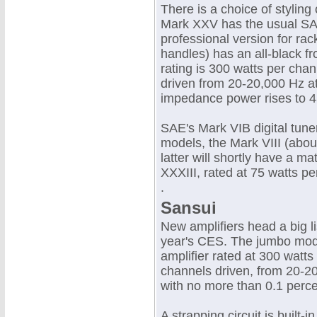
There is a choice of stylin
Mark XXV has the usual SAE
professional version for ra
handles) has an all-black f
rating is 300 watts per ch
driven from 20-20,000 Hz a
impedance power rises to 4
SAE's Mark VIB digital tun
models, the Mark VIII (abo
latter will shortly have a m
XXXIII, rated at 75 watts p
.
Sansui
New amplifiers head a big li
year's CES. The jumbo mod
amplifier rated at 300 wat
channels driven, from 20-2
with no more than 0.1 perc
A strapping circuit is built-