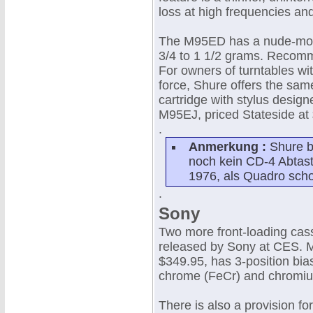
loss at high frequencies and
The M95ED has a nude-mounte
3/4 to 1 1/2 grams. Recomme
For owners of turntables wit
force, Shure offers the sam
cartridge with stylus design
M95EJ, priced Stateside at
.
Anmerkung :
Shure b
noch kein CD-4 Abtast
1976, als Quadro scho
.
Sony
Two more front-loading cass
released by Sony at CES. M
$349.95, has 3-position bias
chrome (FeCr) and chromium
There is also a provision fo