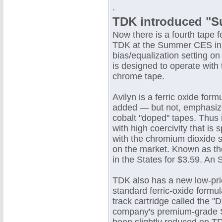
.
TDK introduced "Su
Now there is a fourth tape f
TDK at the Summer CES in Ch
bias/equalization setting o
is designed to operate with
chrome tape.
Avilyn is a ferric oxide for
added — but not, emphasize
cobalt "doped" tapes. Thus i
with high coercivity that is 
with the chromium dioxide s
on the market. Known as the
in the States for $3.59. An 
TDK also has a new low-pric
standard ferric-oxide formu
track cartridge called the "D
company's premium-grade SD