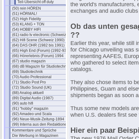
Teil-Übersicht off duty
the world's manufacturers, 
(50) rein HÖREN
exchanges and audio clubs f
(51) HÖRMAL!
(52) High Fidelity
(53) KLANG + TON
Ob das unten gesa
(54) HOBBY HIFI
??
(61) radio tv electronic (Schweiz)
(62) Hifi Scene (Schweiz 1990)
Earlier this year, while stil
(64) DAS OHR (1982 bis 1991)
for Chicago unveiling was 
(65) High End (Forum) (1992-93)
representing AAFES, Europ
(66) Hörerlebnis (Forum) 1994
(67) studio magazin
who gathered to select items
(68) dB Magazin für Studiotechnik
catalogs.
(69) Studiotechnik
(70) Audio Professional
They also chose items to b
(71) Studio Post Pro
(72) Studio Sound (UK)
Philippines, Guam and elsew
(88) Analog aktuell
shipments began as soon a
(89) Digital Audio (1987)
(90) auto hifi
Thus some new models are a
(91) "hobby" magazin
(92) Amadeo und Scala
when U.S. dealers first see
(96) Neue-Musik-Zeitung-1894
(99) Interna aus den Redaktionen
Hier ein paar Beisp
Kommentare und Sprüche
Die Werbung in Magazinen
The new 1976 Mail Order Ca