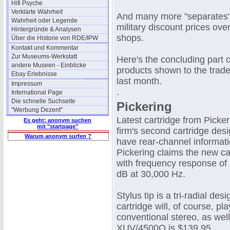
Hifi Psyche
Verklärte Wahrheit
And many more "separates" 
Wahrheit oder Legende
military discount prices ov
Hintergründe & Analysen
shops.
Über die Historie von RDE/IPW
Kontakt und Kommentar
Zur Museums-Werkstatt
Here's the concluding part 
andere Museen - Einblicke
products shown to the trade
Ebay Erlebnisse
last month.
Impressum
.
International Page
Die schnelle Suchseite
Pickering
"Werbung Dezent"
Latest cartridge from Picke
Es geht: anonym suchen
mit "startpage"
firm's second cartridge des
Warum anonym surfen ?
have rear-channel informat
Pickering claims the new car
with frequency response of
dB at 30,000 Hz.
Stylus tip is a tri-radial de
cartridge will, of course, 
conventional stereo, as well
XUV/4500Q is $139.95.