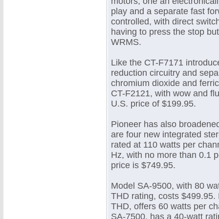
motors, one an electronical
play and a separate fast fo
controlled, with direct swi
having to press the stop but
WRMS.
Like the CT-F7171 introduce
reduction circuitry and sepa
chromium dioxide and ferri
CT-F2121, with wow and flu
U.S. price of $199.95.
Pioneer has also broadened
are four new integrated st
rated at 110 watts per ch
Hz, with no more than 0.1 pe
price is $749.95.
Model SA-9500, with 80 wat
THD rating, costs $499.95. 
THD, offers 60 watts per ch
SA-7500, has a 40-watt rati