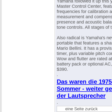
Yamaha followed it up this y
Master Control Center, feat
frequencies for calibration 
measurement and compensati
presence and acoustic balan
tone controls. All stages of 
Also radical is Yamaha's n
portable that features a shar
Mario Bellini. It has a prov
timer, plus variable pitch co
Wow and flutter are rated 
battery pack or optional AC,
$390.
.
Das waren die 197
Sommer - weiter ge
der Lautsprecher
.
eine Seite zurück