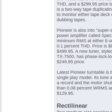
THD, and a $299.95 price ta
is a two-way tape duplicatin
to monitor either tape deck
dubbing tapes.
Pioneer is also into "super
power amplifier called Spec
minimum RMS at either 8 or
0.1 percent THD. Price is 
$499.95. A new tuner, style
TX-7500, has phase-lock-lo
$249.95 price.
Latest Pioneer turntable is 
single play model. Its tone a
a record and the motor shuts 
than 0.08 percent WRMS and 
$129.95.
.
Rectilinear