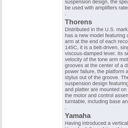
suspension design, the spea
be used with amplifiers rate
.
Thorens
Distributed in the U.S. mar
has a new model featuring an
arm at the end of each reco
145C, it is a belt-driven, s
viscous-damped lever. Its s
velocity of the tone arm mo
grooves at the center of a di
power failure, the platform a
stylus out of the groove. Th
suspension design featuring
and platter are mounted on 
the motor and control asse
turntable, including base an
.
Yamaha
Having introduced a vertica