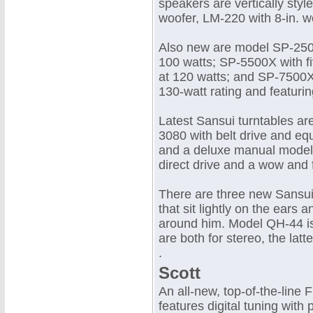
speakers are vertically sty
woofer, LM-220 with 8-in. w
Also new are model SP-2500
100 watts; SP-5500X with fi
at 120 watts; and SP-7500X,
130-watt rating and featurin
Latest Sansui turntables ar
3080 with belt drive and eq
and a deluxe manual model,
direct drive and a wow and 
There are three new Sansui 
that sit lightly on the ears 
around him. Model QH-44 i
are both for stereo, the latte
.
Scott
An all-new, top-of-the-line
features digital tuning wit