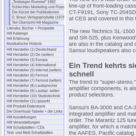
„Testsieger-Rummel" 1982
line-up of front-loading ca
Schlechtes Marketing und Flops
CT-F9191, Sony TC-204SD a
Die Kürzel der Publikationen
G. Braun Verlagsprodukte (1978)
at CES and covered in this 
Teil-Übersicht Hifi-Magazine
Literatur, Bücher + Prospekte
The new Technics SL-1500 d
Hifi Kataloge
and SR-525, plus Kenwood'
Hifi Erfahrung
are also in the catalog and 
Musikalische Historie
Hifi Hersteller (1) Deutschland
Sansui loudspeakers also co
Hifi Hersteller (2) De (selten)
Hifi Hersteller (3) Europa
Ein Trend kehrts s
Hifi Hersteller (4) International
Hifi Hersteller (5) Internat.(selten)
schnell
Hifi Hersteller (6) Fernost
Hifi Hersteller (7) Fernost (selten)
The trend to "super-stereo,
Hifi Hersteller (8) Lautsprecher
amplifier components, is al
Hifi Hersteller (9) Lautspr. selten
product selections.
Hifi Hersteller (10) Studiotechnik
Hifi Hersteller (11) geparkt
Hifi Produkt-Datenbank
Sansui's BA-3000 and CA-3
Die Download-Tabelle + die Links
integrated amplifier and ma
Hifi Ausstellungen
order. The Marantz 125 tun
Hifi Veranstaltungen
amplifier, for which a matchi
Hifi Schallplatten / CDs
the AAFES, Pacific catalog.
Test- und Meß-Schallplatten