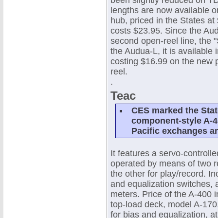
been slightly reduced on TD
lengths are now available on
hub, priced in the States a
costs $23.95. Since the Au
second open-reel line, the "
the Audua-L, it is available 
costing $16.99 on the new pl
reel.
.
Teac
CES marked the State
component-style A-40
Pacific exchanges a
It features a servo-control
operated by means of two ro
the other for play/record. I
and equalization switches, 
meters. Price of the A-400 i
top-load deck, model A-170
for bias and equalization, a