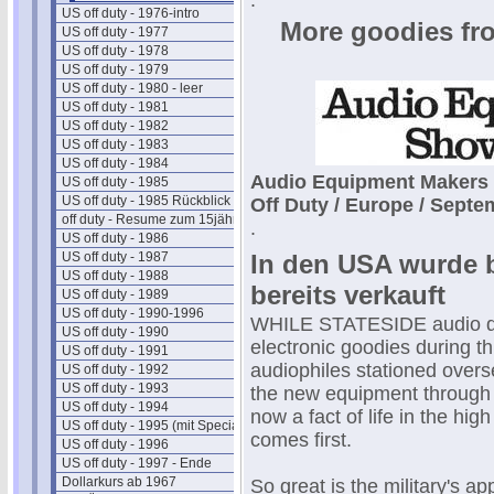
.
US off duty - 1976-intro
More goodies fr
US off duty - 1977
US off duty - 1978
US off duty - 1979
US off duty - 1980 - leer
US off duty - 1981
US off duty - 1982
US off duty - 1983
US off duty - 1984
Audio Equipment Makers 
US off duty - 1985
US off duty - 1985 Rückblick
Off Duty / Europe / Sept
off duty - Resume zum 15jährigen
.
US off duty - 1986
US off duty - 1987
In den USA wurde b
US off duty - 1988
bereits verkauft
US off duty - 1989
US off duty - 1990-1996
WHILE STATESIDE audio deale
US off duty - 1990
electronic goodies during t
US off duty - 1991
audiophiles stationed overs
US off duty - 1992
US off duty - 1993
the new equipment through i
US off duty - 1994
now a fact of life in the high
US off duty - 1995 (mit Special)
comes first.
US off duty - 1996
US off duty - 1997 - Ende
Dollarkurs ab 1967
So great is the military's ap