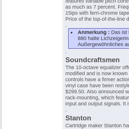
features variable pitch cont
as much as 7 percent. Freq
15ips with ferri-chrome tape
Price of the top-of-the-line 
.
Anmerkung :
Das ist 
880 hatte Lichzeigeri
Außergewöhnliches au
.
Soundcraftsmen
The 10-octave equalizer of
modified and is now known a
controls have a firmer actio
vinyl case have been restyle
$299.50. Also announced was
rack-mounting, which featur
input and output signals. It 
.
Stanton
Cartridge maker Stanton has