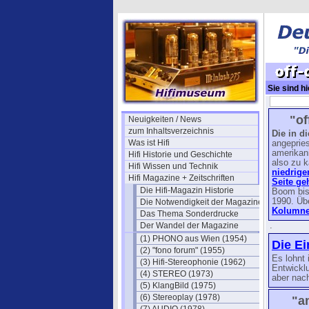
Sie sind hi
off-duty-19
"of
Neuigkeiten / News
zum Inhaltsverzeichnis
Die in d
Was ist Hifi
angepries
amerikan
Hifi Historie und Geschichte
also zu k
Hifi Wissen und Technik
niedrige
Hifi Magazine + Zeitschriften
Seite ge
Die Hifi-Magazin Historie
Boom bis
1990. Üb
Die Notwendigkeit der Magazine
Kolumnen
Das Thema Sonderdrucke
Der Wandel der Magazine
.
(1) PHONO aus Wien (1954)
Die Ei
(2) "fono forum" (1955)
Es lohnt 
(3) Hifi-Stereophonie (1962)
Entwickl
(4) STEREO (1973)
aber nach
(5) KlangBild (1975)
(6) Stereoplay (1978)
"a