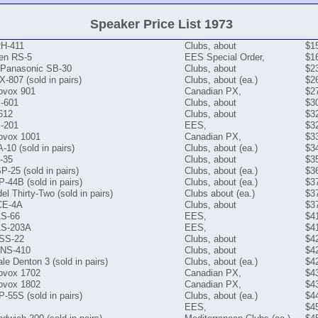
Speaker Price List 1973
RH-411
Clubs, about
$1
ken RS-5
EES Special Order,
$1
 Panasonic SB-30
Clubs, about
$2
-807 (sold in pairs)
Clubs, about (ea.)
$2
vox 901
Canadian PX,
$2
X-601
Clubs, about
$3
612
Clubs, about
$3
X-201
EES,
$3
vox 1001
Canadian PX,
$3
-10 (sold in pairs)
Clubs, about (ea.)
$3
-35
Clubs, about
$3
P-25 (sold in pairs)
Clubs, about (ea.)
$3
P-44B (sold in pairs)
Clubs, about (ea.)
$3
l Thirty-Two (sold in pairs)
Clubs about (ea.)
$3
 CE-4A
Clubs, about
$3
AS-66
EES,
$4
AS-203A
EES,
$4
 SS-22
Clubs, about
$4
NS-410
Clubs, about
$4
le Denton 3 (sold in pairs)
Clubs, about (ea.)
$4
vox 1702
Canadian PX,
$4
vox 1802
Canadian PX,
$4
P-55S (sold in pairs)
Clubs, about (ea.)
$4
EES,
$4