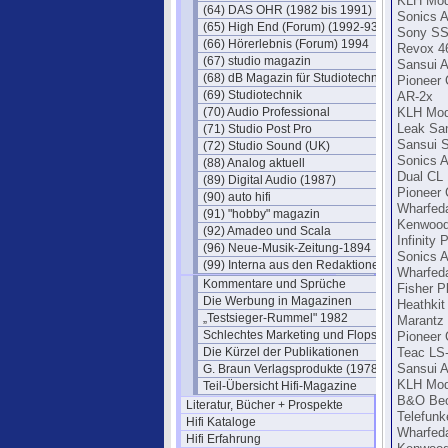
KLH Mode
(64) DAS OHR (1982 bis 1991)
Sonics 
(65) High End (Forum) (1992-93)
Sony SS
(66) Hörerlebnis (Forum) 1994
Revox 4
(67) studio magazin
Sansui 
(68) dB Magazin für Studiotechnik
Pioneer
(69) Studiotechnik
AR-2x
(70) Audio Professional
KLH Mode
(71) Studio Post Pro
Leak Sa
Sansui 
(72) Studio Sound (UK)
Sonics 
(88) Analog aktuell
Dual CL
(89) Digital Audio (1987)
Pioneer
(90) auto hifi
Wharfeda
(91) "hobby" magazin
Kenwood
(92) Amadeo und Scala
Infinity 
(96) Neue-Musik-Zeitung-1894
Sonics 
(99) Interna aus den Redaktionen
Wharfeda
Kommentare und Sprüche
Fisher P
Die Werbung in Magazinen
Heathkit
„Testsieger-Rummel" 1982
Marantz 
Schlechtes Marketing und Flops
Pioneer
Die Kürzel der Publikationen
Teac LS
G. Braun Verlagsprodukte (1978)
Sansui 
KLH Mod
Teil-Übersicht Hifi-Magazine
B&O Beo
Literatur, Bücher + Prospekte
Telefunk
Hifi Kataloge
Wharfeda
Hifi Erfahrung