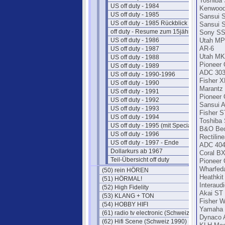
Toshiba
US off duty - 1984
Kenwood
US off duty - 1985
Sansui 
US off duty - 1985 Rückblick
Sansui 
off duty - Resume zum 15jährigen
Sony SS
US off duty - 1986
Utah MP
US off duty - 1987
AR-6
Utah MK
US off duty - 1988
Pioneer
US off duty - 1989
ADC 30
US off duty - 1990-1996
Fisher 
US off duty - 1990
Marantz 
US off duty - 1991
Pioneer
US off duty - 1992
Sansui 
US off duty - 1993
Fisher S
US off duty - 1994
Toshiba
US off duty - 1995 (mit Special)
B&O Beo
US off duty - 1996
Rectiline
US off duty - 1997 - Ende
ADC 40
Dollarkurs ab 1967
Coral B
Teil-Übersicht off duty
Pioneer
Wharfedal
(50) rein HÖREN
Heathki
(51) HÖRMAL!
Interaud
(52) High Fidelity
Akai ST
(53) KLANG + TON
Fisher 
(54) HOBBY HIFI
Yamaha
(61) radio tv electronic (Schweiz)
Dynaco 
(62) Hifi Scene (Schweiz 1990)