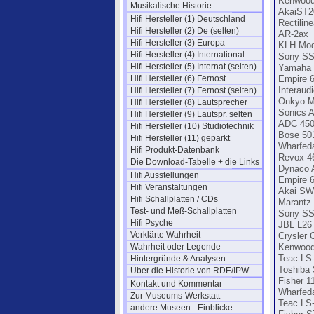
Kenwood
Musikalische Historie
AkaiST2
Hifi Hersteller (1) Deutschland
Rectiline
Hifi Hersteller (2) De (selten)
AR-2ax
Hifi Hersteller (3) Europa
KLH Mod
Hifi Hersteller (4) International
Sony SS
Hifi Hersteller (5) Internat.(selten)
Yamaha
Hifi Hersteller (6) Fernost
Empire 
Hifi Hersteller (7) Fernost (selten)
Interaud
Onkyo M
Hifi Hersteller (8) Lautsprecher
Sonics 
Hifi Hersteller (9) Lautspr. selten
ADC 45
Hifi Hersteller (10) Studiotechnik
Bose 50
Hifi Hersteller (11) geparkt
Wharfed
Hifi Produkt-Datenbank
Revox 4
Die Download-Tabelle + die Links
Dynaco 
Hifi Ausstellungen
Empire 
Hifi Veranstaltungen
Akai SW
Hifi Schallplatten / CDs
Marantz 
Test- und Meß-Schallplatten
Sony SS
Hifi Psyche
JBL L26
Verklärte Wahrheit
Crysler 
Wahrheit oder Legende
Kenwood
Hintergründe & Analysen
Teac LS
Toshiba
Über die Historie von RDE/IPW
Fisher 1
Kontakt und Kommentar
Wharfeda
Zur Museums-Werkstatt
Teac LS
andere Museen - Einblicke