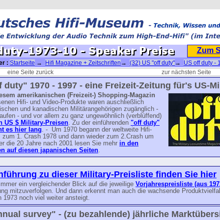
Zum 
er :
Startseite
→
Hifi Magazine + Zeitschriften
→
(32) US "off duty"
→
US off duty - 
73-10 - Speaker Preise
eine Seite zurück
zur nächsten Seite
f duty" 1970 - 1997 - eine Freizeit-Zeitung für's US-Mil
iesem amerikanischen (Freizeit-) Shopping-Magazin
enen Hifi- und Video-Produkte waren auschließlich
ischen und kanadischen Militärangehörigen zugänglich -
aufen - und vor allem zu ganz ungewöhnlich (verblüffend)
n US $ Military-Preisen
. Zu der einführenden
"off duty"
ht es hier lang
. - Um 1970 begann der weltweite Hifi-
 zum 1. Crash 1978 und dann wieder zum 2.Crash um
er die 20 Jahre nach 2001 lesen Sie mehr
in den
 auf diesen japanischen Seiten
.
nführung zu dieser Military-Preisliste finden Sie hier
immer ein vergleichender Blick auf die jeweilige
Vorjahrespreisliste (aus 197
ung mitzuverfolgen. Und dann erkennt man auch die wachsende Produktvielfalt
 1973 noch viel weiter ansteigt.
nnual survey" - (zu bezahlende) jährliche Marktübers