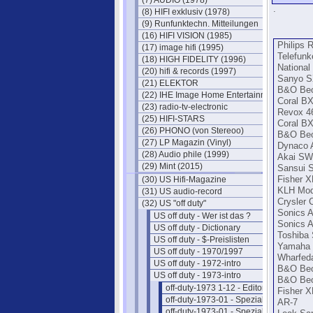
(7) AUDIO (1978)
.
(8) HIFI exklusiv (1978)
(9) Runfunktechn. Mitteilungen
(16) HIFI VISION (1985)
Philips 
(17) image hifi (1995)
Telefun
(18) HIGH FIDELITY (1996)
National
(20) hifi & records (1997)
Sanyo SX
(21) ELEKTOR
B&O Beo
(22) IHE Image Home Entertainment
Coral B
(23) radio-tv-electronic
Revox 4
(25) HIFI-STARS
Coral B
(26) PHONO (von Stereoo)
B&O Beo
(27) LP Magazin (Vinyl)
Dynaco A
(28) Audio phile (1999)
Akai SW
(29) Mint (2015)
Sansui S
(30) US Hifi-Magazine
Fisher X
KLH Mode
(31) US audio-record
Crysler
(32) US "off duty"
Sonics 
US off duty - Wer ist das ?
Sonics 
US off duty - Dictionary
Toshiba
US off duty - $-Preislisten
Yamaha 
US off duty - 1970/1997
Wharfeda
US off duty - 1972-intro
B&O Beo
US off duty - 1973-intro
B&O Beo
off-duty-1973 1-12 - Editorials
Fisher X
off-duty-1973-01 - Spezial-Hifi I
AR-7
off-duty-1973-01 - Spezial-Hifi II