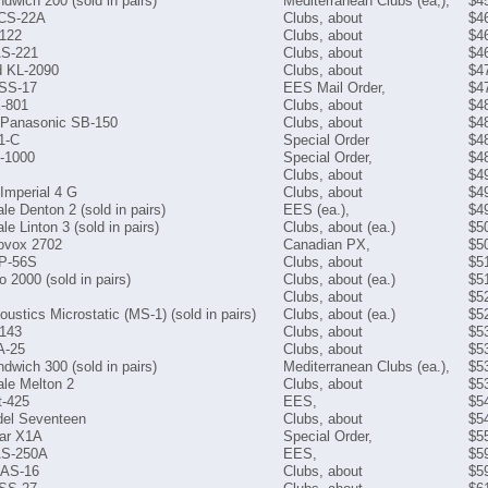
dwich 200 (sold in pairs)
Mediterranean Clubs (ea,),
$4
 CS-22A
Clubs, about
$4
 122
Clubs, about
$4
AS-221
Clubs, about
$4
 KL-2090
Clubs, about
$4
 SS-17
EES Mail Order,
$4
X-801
Clubs, about
$4
 Panasonic SB-150
Clubs, about
$4
1-C
Special Order
$4
-1000
Special Order,
$4
Clubs, about
$4
Imperial 4 G
Clubs, about
$4
le Denton 2 (sold in pairs)
EES (ea.),
$4
e Linton 3 (sold in pairs)
Clubs, about (ea.)
$5
vox 2702
Canadian PX,
$5
XP-56S
Clubs, about
$5
o 2000 (sold in pairs)
Clubs, about (ea.)
$5
Clubs, about
$5
oustics Microstatic (MS-1) (sold in pairs)
Clubs, about (ea.)
$5
 143
Clubs, about
$5
A-25
Clubs, about
$5
dwich 300 (sold in pairs)
Mediterranean Clubs (ea.),
$5
le Melton 2
Clubs, about
$5
t-425
EES,
$5
el Seventeen
Clubs, about
$5
ear X1A
Special Order,
$5
AS-250A
EES,
$5
 AS-16
Clubs, about
$5