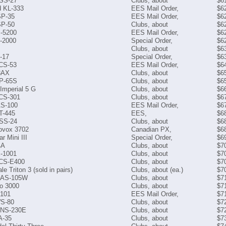
 SS-27
Clubs, about
$6
 KL-333
EES Mail Order,
$6
SP-35
EES Mail Order,
$6
SP-50
Clubs, about
$6
-5200
EES Mail Order,
$6
-2000
Special Order,
$6
Clubs, about
$6
-17
Special Order,
$6
 CS-53
EES Mail Order,
$6
3AX
Clubs, about
$6
XP-65S
Clubs, about
$6
Imperial 5 G
Clubs, about
$6
 CS-301
Clubs, about
$6
AS-100
EES Mail Order,
$6
T-445
EES,
$6
 SS-24
Clubs, about
$6
vox 3702
Canadian PX,
$6
ar Mini III
Special Order,
$6
4A
Clubs, about
$7
X-1001
Clubs, about
$7
 CS-E400
Clubs, about
$7
e Triton 3 (sold in pairs)
Clubs, about (ea.)
$7
t AS-105W
Clubs, about
$7
io 3000
Clubs, about
$7
 101
EES Mail Order,
$7
WS-80
Clubs, about
$7
 NS-230E
Clubs, about
$7
A-35
Clubs, about
$7