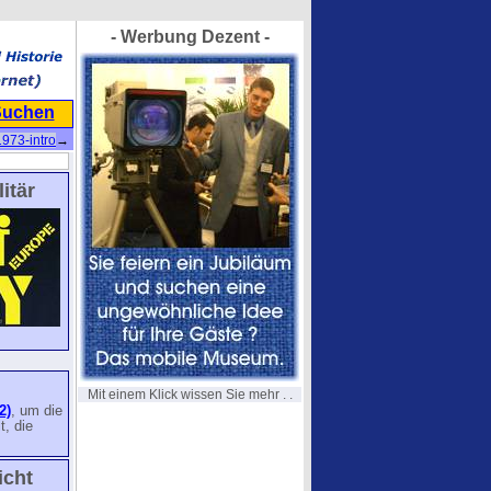
- Werbung Dezent -
Suchen
1973-intro
→
itär
Mit einem Klick wissen Sie mehr . .
2)
, um die
, die
icht