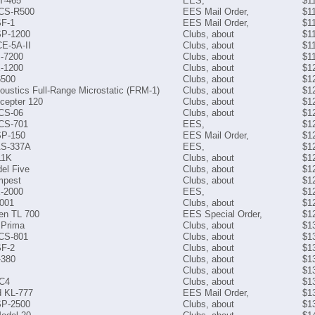
T-465
EES,
$1
 CS-R500
EES Mail Order,
$1
SF-1
EES Mail Order,
$1
SP-1200
Clubs, about
$1
CE-5A-II
Clubs, about
$1
-7200
Clubs, about
$1
X-1200
Clubs, about
$1
6500
Clubs, about
$1
oustics Full-Range Microstatic (FRM-1)
Clubs, about
$1
cepter 120
Clubs, about
$1
 CS-06
Clubs, about
$1
 CS-701
EES,
$1
SP-150
EES Mail Order,
$1
AS-337A
EES,
$1
11K
Clubs, about
$1
el Five
Clubs, about
$1
mpest
Clubs, about
$1
X-2000
EES,
$1
1001
Clubs, about
$1
en TL 700
EES Special Order,
$1
 Prima
Clubs, about
$1
 CS-801
Clubs, about
$1
SF-2
Clubs, about
$1
-380
Clubs, about
$1
Clubs, about
$1
C4
Clubs, about
$1
 KL-777
EES Mail Order,
$1
SP-2500
Clubs, about
$1