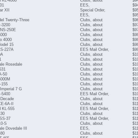
 KL-4080
Clubs, about
$9
01
EES,
$9
ar XII
Special Order,
$9
EES,
$9
el Twenty-Three
Clubs, about
$9
-3200
Clubs, about
$9
 NS-250E
Clubs, about
$9
6000
Clubs, about
$9
io 4000
Clubs, about
$9
odel 15
Clubs, about
$9
AS-227A
EES Mail Order,
$9
0A
Clubs, about
$1
1
Clubs, about
$1
ale Rosedale
Clubs, about
$1
631
Clubs, about
$1
A-50
Clubs, about
$1
6000M
Clubs, about
$1
-155
Clubs, about
$1
Imperial 7 G
Clubs, about
$1
-5400
EES Mail Order,
$1
 Decade
Clubs, about
$1
CE-6A-II
Clubs, about
$1
 KL-555
EES Mail Order,
$1
-30
Clubs, about
$1
 SS-37
EES Mail Order,
$1
10-S
Clubs, about
$1
le Dovedale III
EES,
$1
-80
Clubs, about
$1