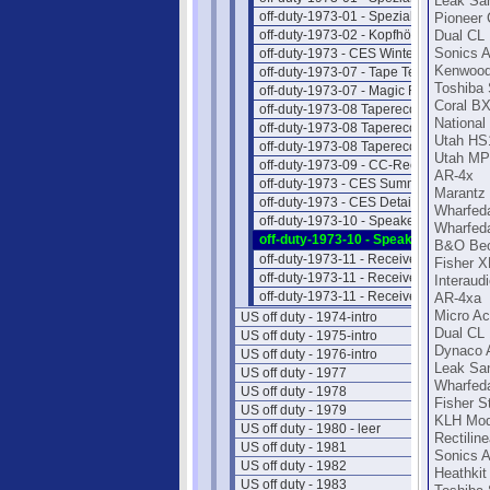
Leak San
off-duty-1973-01 - Spezial-Hifi III
Pioneer
off-duty-1973-02 - Kopfhörer
Dual CL
off-duty-1973 - CES Winter NEWS
Sonics 
Kenwood
off-duty-1973-07 - Tape Technics
Toshiba
off-duty-1973-07 - Magic Ribbon
Coral B
off-duty-1973-08 Taperecorder I
National
off-duty-1973-08 Taperecorder II
Utah HS
off-duty-1973-08 Taperecorder III
Utah MP
off-duty-1973-09 - CC-Recorder
AR-4x
off-duty-1973 - CES Summer NEWS
Marantz 
off-duty-1973 - CES Details
Wharfeda
off-duty-1973-10 - Speaker Intro
Wharfedal
off-duty-1973-10 - Speaker Preise
B&O Beo
off-duty-1973-11 - Receiver Intro
Fisher 
off-duty-1973-11 - Receiver II
Interaudi
off-duty-1973-11 - Receiver III
AR-4xa
Micro Ac
US off duty - 1974-intro
Dual CL
US off duty - 1975-intro
Dynaco 
US off duty - 1976-intro
Leak San
US off duty - 1977
Wharfeda
US off duty - 1978
Fisher S
US off duty - 1979
KLH Mod
US off duty - 1980 - leer
Rectilin
US off duty - 1981
Sonics 
US off duty - 1982
Heathkit
US off duty - 1983