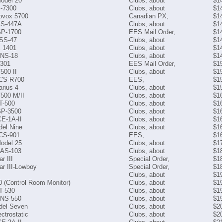
odel 20
Clubs, about
$1
-7300
Clubs, about
$1
vox 5700
Canadian PX,
$1
AS-447A
Clubs, about
$1
SP-1700
EES Mail Order,
$1
 SS-47
Clubs, about
$1
X 1401
Clubs, about
$1
NS-18
Clubs, about
$1
 301
EES Mail Order,
$1
500 II
Clubs, about
$1
 CS-R700
EES,
$1
rius 4
Clubs, about
$1
500 M/II
Clubs, about
$1
T-500
Clubs, about
$1
SP-3500
Clubs, about
$1
CE-1A-II
Clubs, about
$1
el Nine
Clubs, about
$1
 CS-901
EES,
$1
odel 25
Clubs, about
$1
 AS-103
Clubs, about
$1
ar III
Special Order,
$1
ear III-Lowboy
Special Order,
$1
Clubs, about
$1
 (Control Room Monitor)
Clubs, about
$1
T-530
Clubs, about
$1
NS-550
Clubs, about
$1
el Seven
Clubs, about
$2
ctrostatic
Clubs, about
$2