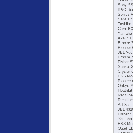
Onkyo M
Sony SS
B&O Beo
Sonics 
Sansui 
Toshiba
Coral B
Yamaha 
Akai ST
Empire 7
Pioneer
JBL Aqua
Empire 7
Fisher S
Sansui 
Crysler 
ESS Mod
Pioneer
Onkyo M
Heathkit
Rectiline
Rectilin
AR-3a
JBL 4310
Fisher S
Yamaha 
ESS Mod
Quad Ele