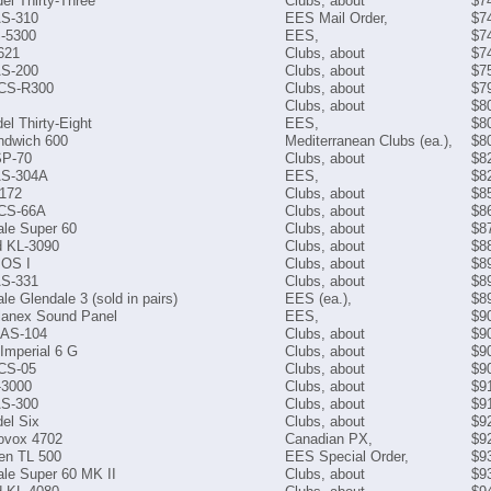
l Thirty-Three
Clubs, about
$7
AS-310
EES Mail Order,
$7
-5300
EES,
$7
621
Clubs, about
$7
AS-200
Clubs, about
$7
 CS-R300
Clubs, about
$7
Clubs, about
$8
l Thirty-Eight
EES,
$8
ndwich 600
Mediterranean Clubs (ea.),
$8
SP-70
Clubs, about
$8
AS-304A
EES,
$8
 172
Clubs, about
$8
 CS-66A
Clubs, about
$8
le Super 60
Clubs, about
$8
 KL-3090
Clubs, about
$8
POS I
Clubs, about
$8
AS-331
Clubs, about
$8
le Glendale 3 (sold in pairs)
EES (ea.),
$8
lanex Sound Panel
EES,
$9
 AS-104
Clubs, about
$9
Imperial 6 G
Clubs, about
$9
 CS-05
Clubs, about
$9
-3000
Clubs, about
$9
AS-300
Clubs, about
$9
el Six
Clubs, about
$9
vox 4702
Canadian PX,
$9
en TL 500
EES Special Order,
$9
le Super 60 MK II
Clubs, about
$9