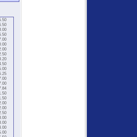
5.50
6.50
3.00
6.50
7.00
0.00
2.00
2.50
3.20
4.50
5.00
6.25
7.00
7.00
7.84
1.50
1.50
2.00
2.00
2.50
3.00
3.00
4.00
5.00