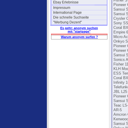
Fisher S
Ebay Erlebnisse
Pioneer
Impressum
Sansui 
International Page
Sansui 
Die schnelle Suchseite
Crysler 
"Werbung Dezent"
Sony SS
Coral B
Es geht: anonym suchen
mit "startpage"
Empire 
Micro Ac
Warum anonym surfen ?
Onkyo S
Pioneer
Pioneer
Sansui 
Sonics 
Fisher 1
KLH Mod
ESS Te
Coral B
Infinity 
Telefunk
JBL L25
Pioneer
Sansui 
Teac LS
AR-5
Amcron 
Kenwood
Sansui 