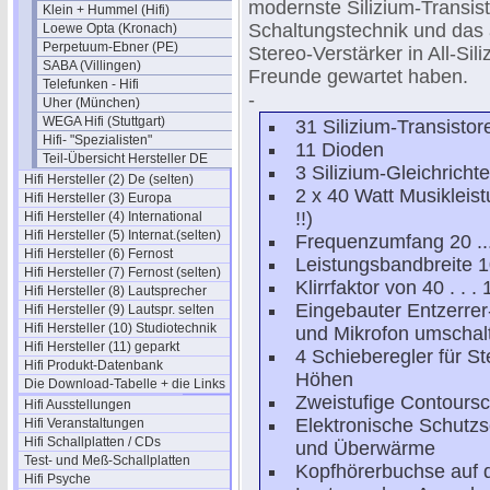
modernste Silizium-Transisto
Klein + Hummel (Hifi)
Schaltungstechnik und das a
Loewe Opta (Kronach)
Perpetuum-Ebner (PE)
Stereo-Verstärker in All-Sil
SABA (Villingen)
Freunde gewartet haben.
Telefunken - Hifi
-
Uher (München)
WEGA Hifi (Stuttgart)
31 Silizium-Transistor
Hifi- "Spezialisten"
11 Dioden
Teil-Übersicht Hersteller DE
3 Silizium-Gleichrichte
Hifi Hersteller (2) De (selten)
2 x 40 Watt Musikleis
Hifi Hersteller (3) Europa
!!)
Hifi Hersteller (4) International
Hifi Hersteller (5) Internat.(selten)
Frequenzumfang 20 ..
Hifi Hersteller (6) Fernost
Leistungsbandbreite 1
Hifi Hersteller (7) Fernost (selten)
Klirrfaktor von 40 . .
Hifi Hersteller (8) Lautsprecher
Eingebauter Entzerre
Hifi Hersteller (9) Lautspr. selten
Hifi Hersteller (10) Studiotechnik
und Mikrofon umschal
Hifi Hersteller (11) geparkt
4 Schieberegler für S
Hifi Produkt-Datenbank
Höhen
Die Download-Tabelle + die Links
Zweistufige Contoursc
Hifi Ausstellungen
Elektronische Schutz
Hifi Veranstaltungen
Hifi Schallplatten / CDs
und Überwärme
Test- und Meß-Schallplatten
Kopfhörerbuchse auf de
Hifi Psyche