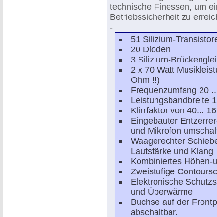
technische Finessen, um e
Betriebssicherheit zu erreic
-
51 Silizium-Transistor
20 Dioden
3 Silizium-Brückenglei
2 x 70 Watt Musikleis
Ohm !!)
Frequenzumfang 20 ..
Leistungsbandbreite 1
Klirrfaktor von 40... 
Eingebauter Entzerre
und Mikrofon umschal
Waagerechter Schieber
Lautstärke und Klang
Kombiniertes Höhen-un
Zweistufige Contoursc
Elektronische Schutz
und Überwärme
Buchse auf der Frontp
abschaltbar.