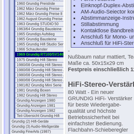
1960 Grundig Preisliste
Einknopf-Duplex-Abs
1962 März Grundig Preise
AM-Audio-Seiector ko
1962 März Grundig Preise II
Abstimmanzeige-Inst
1962 August Grundig Preise
Stillabstimmung
1963 Grundig STUDIO 50
1963/64 Grundig Bausteine
Kontaktlose Bandbrei
1965 Grundigs Aufstieg
Anschluß für Mono- u
1965 Grundig Bausteine
Anschluß für HiFi-Ste
1965 Grundig Hifi Studio Serie
1966 Schaufenster
-
1969 Grundig RT100/SV140
Nußbaum natur mattiert, Te
1975 Grundig Hifi Stereo
Maße ca. 50x15x29 cm
1980/08 Grundig Hifi Stereo
Festpreis einschließlich
1980/08 Grundig Hifi Stereo /2
1980/08 Grundig Hifi Stereo /3
1980/08 Grundig Hifi Stereo /4
HiFi-Stereo-Verstär
1981/82 Grundig Mini Serie
1981 Grundig Boxen
80 Watt - Ein neuer
1982 Grundig Hifi Stereo
GRUNDIG HiFi- Verstärker
Grundig Anzeigen 1980
für beste Wiedergabe-
Grundig Anzeigen 1981
qualität und höchste
Grundig Anzeigen 1982
Teil-Übersicht Grundig Hifi
Betriebssicherheit bei
Grundig (2) Hifi-Geräte
einfachster Bedienung.
Grundig (3) Audio-Meßgeräte
Flachbahn-Schieberegler
Grundig FineArts (1987)