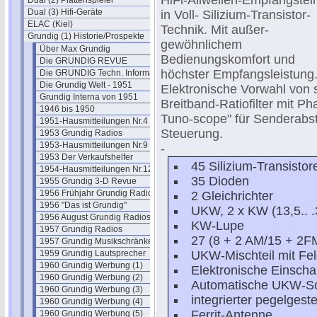
HiFi-Allwellen-Empfangsteil
Dual (2) Plattenspieler
Dual (3) Hifi-Geräte
in Voll- Silizium-Transistor-
ELAC (Kiel)
Technik. Mit außer-
Grundig (1) Historie/Prospekte
gewöhnlichem
Über Max Grundig
Bedienungskomfort und
Die GRUNDIG REVUE
höchster Empfangsleistung
Die GRUNDIG Techn. Information
Die Grundig Welt - 1951
Elektronische Vorwahl von
Grundig Interna von 1951
Breitband-Ratiofilter mit
1946 bis 1950
Tuno-scope" für Senderabst
1951-Hausmitteilungen Nr.4
Steuerung.
1953 Grundig Radios
1953-Hausmitteilungen Nr.9
-
1953 Der Verkaufshelfer
45 Silizium-Transistor
1954-Hausmitteilungen Nr.12
35 Dioden
1955 Grundig 3-D Revue
1956 Frühjahr Grundig Radios
2 Gleichrichter
1956 "Das ist Grundig"
UKW, 2 x KW (13,5.. 
1956 August Grundig Radios
KW-Lupe
1957 Grundig Radios
27 (8 + 2 AM/15 + 2F
1957 Grundig Musikschränke
1959 Grundig Lautsprecher
UKW-Mischteil mit Fel
1960 Grundig Werbung (1)
Elektronische Einsch
1960 Grundig Werbung (2)
Automatische UKW-S
1960 Grundig Werbung (3)
integrierter pegelges
1960 Grundig Werbung (4)
Ferrit-Antenne
1960 Grundig Werbung (5)