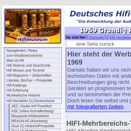
Sie sind hier :
Startseite
→
Hifi Herstell
Grundig RT100/SV140
eine Seite zurück
Neuigkeiten / News
Hier steht der Wer
zum Inhaltsverzeichnis
1969
Was ist Hifi
Hifi Historie und Geschichte
Damals haben wir uns nicht
Hifi Wissen und Technik
technischen Daten mit and
Hifi Magazine + Zeitschriften
Literatur, Bücher + Prospekte
Beschreibungen ging nicht s
Hifi Kataloge
Geräten an progressiven t
Hifi Erfahrung
und so bestimmten der Prei
Musikalische Historie
Doch lesen Sie selbst und
Hifi Hersteller (1) Deutschland
mir fotografierten Seiten
.
AEC / Audio Int'l Frankfurt
ASC (nähe Aschaffenburg)
.
Blaupunkt (Hildesheim)
BRAUN AG (Kronberg)
HIFI-Mehrbereichs-
Dual (1) Historie/Prospekte