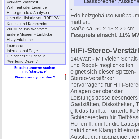
Lautsprecher-Ausschal
Verklärte Wahrheit
Wahrheit oder Legende
-
Hintergründe & Analysen
Edelholzgehäuse Nußbaum na
Über die Historie von RDE/IPW
mattiert.
Kontakt und Kommentar
Maße ca. 50 x 15 x 29 cm.
Zur Museums-Werkstatt
Festpreis einschl. 11% M
andere Museen - Einblicke
Ebay Erlebnisse
Impressum
HiFi-Stereo-Verstär
International Page
Die schnelle Suchseite
140Watt - Mit vielen Schalt-
"Werbung Dezent"
und Regel- möglichkeiten
Es geht: anonym suchen
eignet sich dieser Spitzen-
mit "startpage"
Stereo-Verstärker
Warum anonym surfen ?
hervorragend für HiFi-Stere
Anlagen der obersten
Leistungsklasse besonders f
Gaststätten, Diskotheken, 
gilt das fünffach unterteil
Schiebereglern für Tiefbäss
Höhen II, um für die Lautsp
natürliches Klangbild einzu
Aussteuerungsanzeiger, je e