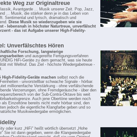
rekte Weg zur Originaltreue
lassik, Avantgarde ... Musik unserer Zeit. Pop, Jazz,
nd ... Musik, die stärker denn je in das Leben von
ift. Sentimental und lyrisch, dramatisch und
rend.
Diese Musik so wiederzugeben wie sie
ist - lebensnah in höchster Naturtreue, unverfälscht
zerrt - das ist Aufgabe unserer High-Fidelity-
el: Unverfälschtes Hören
haftliche Forschung, langwierige
ungsarbeiten
und ausgereifte Fertigungsverfahren
UNDIG HiFi-Geräte zu dem gemacht, was sie heute
lität mit Weltruf. Das Ziel - höchste Wiedergabetreue -
t.
High-Fidelity-Geräte machen
selbst noch die
 Feinheiten - unvorstellbar schwache Signale - hörbar.
tet millionenfache Verstärkung - ohne verfälschende
rbende Verzerrungen, ohne Fremdgeräusche - über den
equenzbereich von der Sub-Contra-Oktave bis weit
Hörbarkeitsgrenze. Auch jene Obertöne werden noch
e als Einzeltöne bereits nicht mehr hörbar sind, den
ten jedoch die eigentliche Klangfarbe geben und so
 natürliche Musikwiedergabe ermöglichen.
idelity
ity oder kurz „HiFi" heißt wörtlich übersetzt „Hohe
e" Sie ist dann gegeben, wenn die Klangwiedergabe