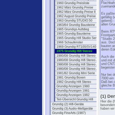
Flachbahn
1960 Grundig Preisliste
zueinande
1962 März Grundig Preise
1962 März Grundig Preise II
Es paßte 
1962 August Grundig Preise
gefällig 
1963 Grundig STUDIO 50
gelernt) 
allen Gru
1963/64 Grundig Bausteine
1965 Grundigs Aufstieg
Beim RTV
1965 Grundig Bausteine
Frontpart
1965 Grundig Hifi Studio Serie
"Studio 2
1966 Schaufenster
aus. Doch
bauten a
1969 Grundig RT100/SV140
deren Ede
1975 Grundig Hifi Stereo
1980/08 Grundig Hifi Stereo
Auch die
1980/08 Grundig Hifi Stereo /2
und mit 
und CN73
1980/08 Grundig Hifi Stereo /3
begeister
1980/08 Grundig Hifi Stereo /4
1981/82 Grundig Mini Serie
Nur bei 
1981 Grundig Boxen
7000 ein 
1982 Grundig Hifi Stereo
Daß bei d
gleiche B
Grundig Anzeigen 1980
Grundig Anzeigen 1981
.
Grundig Anzeigen 1982
(1) De
Teil-Übersicht Grundig Hifi
Hier die (
Grundig (2) Hifi-Geräte
besonders
Grundig (3) Audio-Meßgeräte
haben wir
Grundig FineArts (1987)