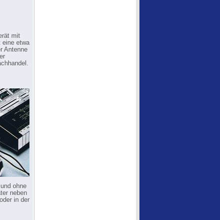
rät mit
 eine etwa
r Antenne
er
achhandel.
n und ohne
äter neben
der in der