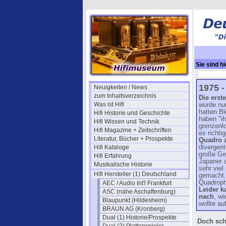
Sie sind hi
Grundig Hif
1975 
Neuigkeiten / News
zum Inhaltsverzeichnis
Die erst
Was ist Hifi
wurde nu
hatten B
Hifi Historie und Geschichte
haben "i
Hifi Wissen und Technik
grenzenl
Hifi Magazine + Zeitschriften
es richti
Literatur, Bücher + Prospekte
Quadro z
Hifi Kataloge
divergent
große Gel
Hifi Erfahrung
Japaner a
Musikalische Historie
sehr viel
Hifi Hersteller (1) Deutschland
gemacht.
Quadropho
AEC / Audio Int'l Frankfurt
Leider k
ASC (nähe Aschaffenburg)
nach
, w
Blaupunkt (Hildesheim)
wollte a
BRAUN AG (Kronberg)
.
Dual (1) Historie/Prospekte
Doch sch