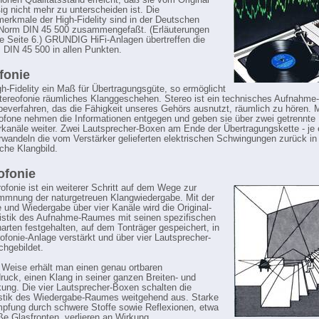
hohen Qualitätsstand erreicht, daß sie vom Original
g nicht mehr zu unterscheiden ist. Die
merkmale der High-Fidelity sind in der Deutschen
-Norm DIN 45 500 zusammengefaßt. (Erläuterungen
e Seite 6.) GRUNDIG HiFi-Anlagen übertreffen die
 DIN 45 500 in allen Punkten.
fonie
igh-Fidelity ein Maß für Übertragungsgüte, so ermöglicht
Stereofonie räumliches Klanggeschehen. Stereo ist ein technisches Aufnahme
everfahren, das die Fähigkeit unseres Gehörs ausnutzt, räumlich zu hören. 
ofone nehmen die Informationen entgegen und geben sie über zwei getrennte
rkanäle weiter. Zwei Lautsprecher-Boxen am Ende der Übertragungskette - je 
rwandeln die vom Verstärker gelieferten elektrischen Schwingungen zurück in
iche Klangbild.
ofonie
ofonie ist ein weiterer Schritt auf dem Wege zur
mmnung der naturgetreuen Klangwiedergabe. Mit der
und Wiedergabe über vier Kanäle wird die Original-
istik des Aufnahme-Raumes mit seinen spezifischen
narten festgehalten, auf dem Tonträger gespeichert, in
ofonie-Anlage verstärkt und über vier Lautsprecher-
hgebildet.
 Weise erhält man einen genau ortbaren
uck, einen Klang in seiner ganzen Breiten- und
kung. Die vier Lautsprecher-Boxen schalten die
stik des Wiedergabe-Raumes weitgehend aus. Starke
pfung durch schwere Stoffe sowie Reflexionen, etwa
ße Glasfronten, verlieren an Wirkung.