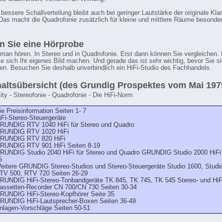
 bessere Schallverteilung bleibt auch bei geringer Lautstärke der originale Kla
 Das macht die Quadrofonie zusätzlich für kleine und mittlere Räume besonde
 Sie eine Hörprobe
man hören. In Stereo und in Quadrofonie. Erst dann können Sie vergleichen. 
e sich Ihr eigenes Bild machen. Und gerade das ist sehr wichtig, bevor Sie s
en. Besuchen Sie deshalb unverbindlich ein HiFi-Studio des Fachhandels.
haltsübersicht (des Grundig Prospektes vom Mai 197
lity - Stereofonie - Quadrofonie - Die HiFi-Norm
ie Preisinformation Seiten 1- 7
iFi-Stereo-Steuergeräte
RUNDIG RTV 1040 HiFi für Stereo und Quadro
RUNDIG RTV 1020 HiFi
RUNDIG RTV 820 HiFi
RUNDIG RTV 901 HiFi Seiten 8-19
RUNDIG Studio 2040 HiFi für Stereo und Quadro GRUNDIG Studio 2000 HiFi 
5
eitere GRUNDIG Stereo-Studios und Stereo-Steuergeräte Studio 1600, Studi
TV 500, RTV 720 Seiten 26-29
RUNDIG HiFi-Stereo-Tonbandgeräte TK 845, TK 745, TK 545 Stereo- und HiF
assetten-Recorder CN 700/CN 730 Seiten 30-34
RUNDIG HiFi-Stereo-Kopfhörer Seite 35
RUNDIG HiFi-Lautsprecher-Boxen Seiten 36-49
nlagen-Vorschläge Seiten 50-51