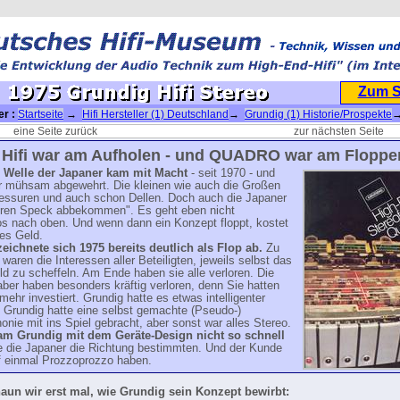
Zum 
er :
Startseite
→
Hifi Hersteller (1) Deutschland
→
Grundig (1) Historie/Prospekte
→
i Stereo
eine Seite zurück
zur nächsten Seite
- Hifi war am Aufholen - und QUADRO war am Floppe
e Welle der Japaner kam mit Macht
- seit 1970 - und
r mühsam abgewehrt. Die kleinen wie auch die Großen
lessuren und auch schon Dellen. Doch auch die Japaner
hren Speck abbekommen". Es geht eben nicht
os nach oben. Und wenn dann ein Konzept floppt, kostet
ges Geld.
eichnete sich 1975 bereits deutlich als Flop ab.
Zu
 waren die Interessen aller Beteiligten, jeweils selbst das
d zu scheffeln. Am Ende haben sie alle verloren. Die
ber haben besonders kräftig verloren, denn Sie hatten
 mehr investiert. Grundig hatte es etwas intelligenter
 Grundig hatte eine selbst gemachte (Pseudo-)
nie mit ins Spiel gebracht, aber sonst war alles Stereo.
am Grundig mit dem Geräte-Design nicht so schnell
ie die Japaner die Richtung bestimmten. Und der Kunde
uf einmal Prozzoprozzo haben.
aun wir erst mal, wie Grundig sein Konzept bewirbt: