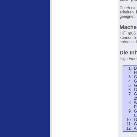
Durch die
erhalten.
geeignet.
Machen
HiFi muß 
können Si
entscheid
Die In
High-Fide
.
D
H
G
G
G
G
G
2
W
R
G
C
G
G
A
.