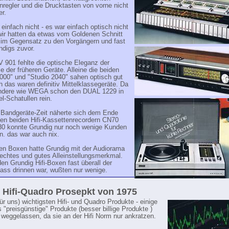
regler und die Drucktasten von vorne nicht
r.
einfach nicht - es war einfach optisch nicht
(wir hatten da etwas vom Goldenen Schnitt
- im Gegensatz zu den Vorgängern und fast
ndigs zuvor.
 901 fehlte die optische Eleganz der
ie der früheren Geräte. Alleine die beiden
000" und "Studio 2040" sahen optisch gut
 das waren definitiv Mittelklassegeräte. Da
ndere wie WEGA schon den DUAL 1229 in
l-Schatullen rein.
 Bandgeräte-Zeit näherte sich dem Ende
den beiden Hifi-Kassettenrecordern CN70
0 konnte Grundig nur noch wenige Kunden
n. das war auch nix.
den Boxen hatte Grundig mit der Audiorama
echtes und gutes Alleinstellungsmerkmal.
en Grundig Hifi-Boxen fast überall der
ass drinnen war, wußten nur wenige.
r Hifi-Quadro Prosepkt von 1975
für uns) wichtigsten Hifi- und Quadro Produkte - einige
 "preisgünstige" Produkte (besser billige Produkte )
 weggelassen, da sie an der Hifi Norm nur ankratzen.