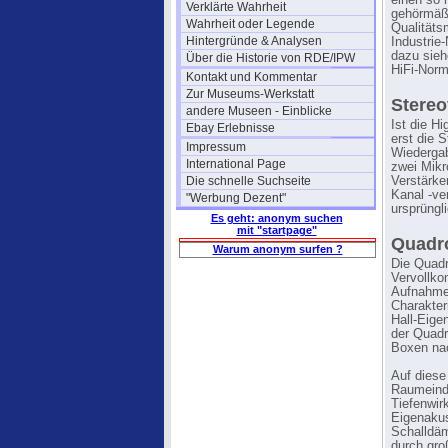
einen so 
Verklärte Wahrheit
gehörmäßi
Wahrheit oder Legende
Qualitäts
Hintergründe & Analysen
Industrie
dazu sieh
Über die Historie von RDE/IPW
HiFi-Norm
Kontakt und Kommentar
Zur Museums-Werkstatt
Stereo
andere Museen - Einblicke
Ist die H
Ebay Erlebnisse
erst die 
Impressum
Wiedergab
International Page
zwei Mikr
Die schnelle Suchseite
Verstärke
Kanal -ve
"Werbung Dezent"
ursprüngl
Es geht: anonym suchen
mit "startpage"
Quadr
Warum anonym surfen ?
Die Quadr
Vervollko
Aufnahme 
Charakter
Hall-Eige
der Quadr
Boxen nac
Auf diese
Raumeindr
Tiefenwir
Eigenaku
Schalldäm
durch gro