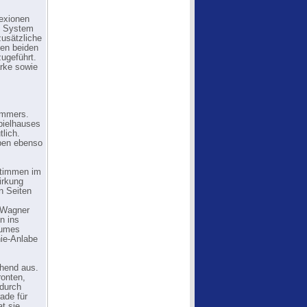
exionen
s System
zusätzliche
den beiden
ugeführt.
ärke sowie
immers.
pielhauses
tlich.
aben ebenso
stimmen im
irkung
n Seiten
 Wagner
n ins
aumes
nie-Anlabe
ehend aus.
ronten,
adurch
rade für
t sie