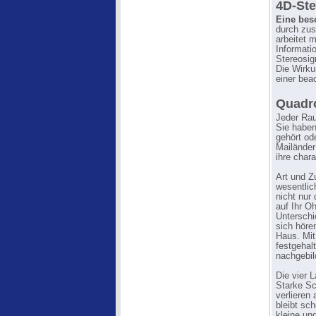
4D-Ste
Eine bes
durch zu
arbeitet 
Informati
Stereosig
Die Wirku
einer bea
Quadro
Jeder Rau
Sie haben
gehört od
Mailänder
ihre char
Art und 
wesentlic
nicht nur
auf Ihr O
Unterschi
sich hören
Haus. Mit
festgehal
nachgebil
Die vier 
Starke Sc
verlieren
bleibt sch
kleine un