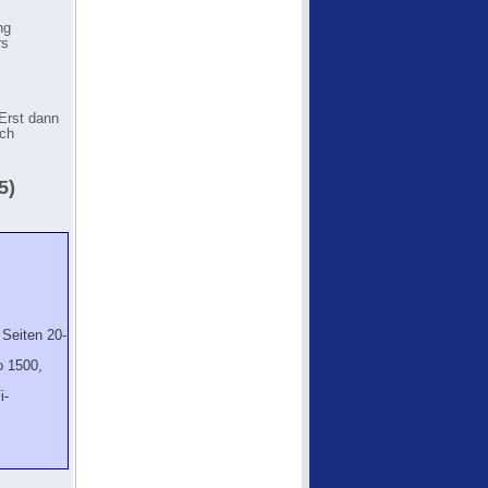
ng
rs
Erst dann
ich
5)
Seiten 20-
o 1500,
i-