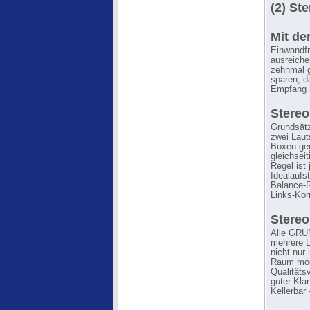
(2) St
Mit de
Einwandfr
ausreiche
zehnmal 
sparen, d
Empfang m
Stereo
Grundsätz
zwei Laut
Boxen geg
gleichsei
Regel ist
Idealaufst
Balance-R
Links-Kor
Stereo
Alle GRUN
mehrere L
nicht nur
Raum mögl
Qualitäts
guter Kla
Kellerbar