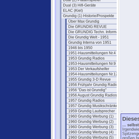
Dual (2) Plattenspieler
Dual (3) Hifi-Geräte
ELAC (Kiel)
Grundig (1) Historie/Prospekte
Über Max Grundig
Die GRUNDIG REVUE
Die GRUNDIG Techn. Information
Die Grundig Welt - 1951
Grundig Interna von 1951
1946 bis 1950
1951-Hausmitteilungen Nr.4
1953 Grundig Radios
1953-Hausmitteilungen Nr.9
1953 Der Verkaufshelfer
1954-Hausmitteilungen Nr.12
1955 Grundig 3-D Revue
1956 Frühjahr Grundig Radios
1956 "Das ist Grundig"
1956 August Grundig Radios
1957 Grundig Radios
1957 Grundig Musikschränke
.
1959 Grundig Lautsprecher
1960 Grundig Werbung (1)
Dieses
1960 Grundig Werbung (2)
... selb
1960 Grundig Werbung (3)
Irgendwi
1960 Grundig Werbung (4)
Spitzenge
1960 Grundig Werbung (5)
großen b