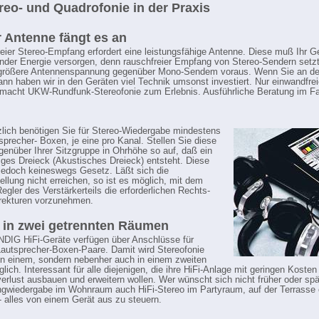
ereo- und Quadrofonie in der Praxis
r Antenne fängt es an
eier Stereo-Empfang erfordert eine leistungsfähige Antenne. Diese muß Ihr Ge
nder Energie versorgen, denn rauschfreier Empfang von Stereo-Sendern setzt
größere Antennenspannung gegenüber Mono-Sendem voraus. Wenn Sie an de
ann haben wir in den Geräten viel Technik umsonst investiert. Nur einwandfrei
acht UKW-Rundfunk-Stereofonie zum Erlebnis. Ausführliche Beratung im F
lich benötigen Sie für Stereo-Wiedergabe mindestens
sprecher- Boxen, je eine pro Kanal. Stellen Sie diese
enüber Ihrer Sitzgruppe in Ohrhöhe so auf, daß ein
tiges Dreieck (Akustisches Dreieck) entsteht. Diese
 jedoch keineswegs Gesetz. Läßt sich die
ellung nicht erreichen, so ist es möglich, mit dem
egler des Verstärkerteils die erforderlichen Rechts-
rekturen vorzunehmen.
 in zwei getrennten Räumen
DIG HiFi-Geräte verfügen über Anschlüsse für
autsprecher-Boxen-Paare. Damit wird Stereofonie
 in einem, sondern nebenher auch in einem zweiten
ich. Interessant für alle diejenigen, die ihre HiFi-Anlage mit geringen Koste
verlust ausbauen und erweitern wollen. Wer wünscht sich nicht früher oder sp
ngwiedergabe im Wohnraum auch HiFi-Stereo im Partyraum, auf der Terrasse o
 - alles von einem Gerät aus zu steuern.