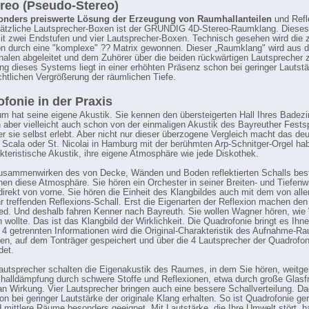
reo (Pseudo-Stereo)
onders preiswerte Lösung der Erzeugung von Raumhallanteilen
und Refl
sätzliche Lautsprecher-Boxen ist der GRUNDIG 4D-Stereo-Raumklang. Diese
mit zwei Endstufen und vier Lautsprecher-Boxen. Technisch gesehen wird die 
on durch eine "komplexe" ?? Matrix gewonnen. Dieser „Raumklang" wird aus 
nalen abgeleitet und dem Zuhörer über die beiden rückwärtigen Lautsprecher z
ng dieses Systems liegt in einer erhöhten Präsenz schon bei geringer Lautst
chtlichen Vergrößerung der räumlichen Tiefe.
fonie in der Praxis
m hat seine eigene Akustik. Sie kennen den übersteigerten Hall Ihres Badez
 aber vielleicht auch schon von der einmaligen Akustik des Bayreuther Fests
er sie selbst erlebt. Aber nicht nur dieser überzogene Vergleich macht das deu
 Scala oder St. Nicolai in Hamburg mit der berühmten Arp-Schnitger-Orgel h
akteristische Akustik, ihre eigene Atmosphäre wie jede Diskothek.
Zusammenwirken des von Decke, Wänden und Boden reflektierten Schalls be
hen diese Atmosphäre. Sie hören ein Orchester in seiner Breiten- und Tiefenw
 direkt von vorne. Sie hören die Einheit des Klangbildes auch mit dem von alle
hr treffenden Reflexions-Schall. Erst die Eigenarten der Reflexion machen den
ed. Und deshalb fahren Kenner nach Bayreuth. Sie wollen Wagner hören, wie
 wollte. Das ist das Klangbild der Wirklichkeit. Die Quadrofonie bringt es Ihne
 4 getrennten Informationen wird die Original-Charakteristik des Aufnahme-R
ten, auf dem Tonträger gespeichert und über die 4 Lautsprecher der Quadrofo
det.
Lautsprecher schalten die Eigenakustik des Raumes, in dem Sie hören, weitg
halldämpfung durch schwere Stoffe und Reflexionen, etwa durch große Glasf
 an Wirkung. Vier Lautsprecher bringen auch eine bessere Schallverteilung. D
on bei geringer Lautstärke der originale Klang erhalten. So ist Quadrofonie ge
d mittlere Räume besonders geeignet. Mit Lautstärke, die Ihre Umwelt stört, ha