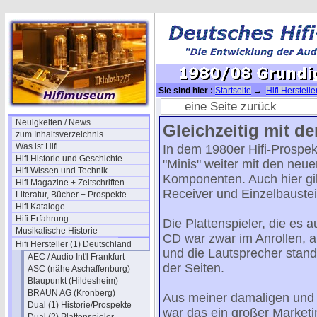
Sie sind hier :
Startseite
→
Hifi Herstell
Grundig Hifi Stereo /3
eine Seite zurück
Neuigkeiten / News
Gleichzeitig mit d
zum Inhaltsverzeichnis
Was ist Hifi
In dem 1980er Hifi-Prospek
Hifi Historie und Geschichte
"Minis" weiter mit den neu
Hifi Wissen und Technik
Komponenten. Auch hier gi
Hifi Magazine + Zeitschriften
Receiver und Einzelbaustei
Literatur, Bücher + Prospekte
Hifi Kataloge
Hifi Erfahrung
Die Plattenspieler, die es 
Musikalische Historie
CD war zwar im Anrollen, a
Hifi Hersteller (1) Deutschland
und die Lautsprecher sta
AEC / Audio Int'l Frankfurt
der Seiten.
ASC (nähe Aschaffenburg)
Blaupunkt (Hildesheim)
BRAUN AG (Kronberg)
Aus meiner damaligen und 
Dual (1) Historie/Prospekte
war das ein großer Marketi