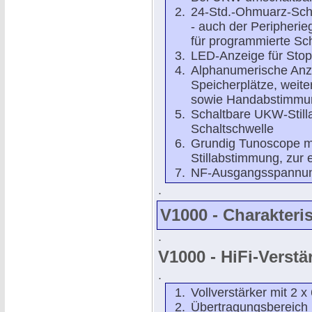
24-Std.-Ohmuarz-Scha
- auch der Peripherie
für programmierte Sch
LED-Anzeige für Stop
Alphanumerische Anz
Speicherplätze, weite
sowie Handabstimmu
Schaltbare UKW-Still
Schaltschwelle
Grundig Tunoscope mi
Stillabstimmung, zur
NF-Ausgangsspannung
.
V1000 - Charakteris
.
V1000 - HiFi-Verstär
.
Vollverstärker mit 2 
Übertragungsbereich 