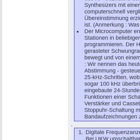
Synthesizers mit eine
computerschnell vergli
Übereinstimmung erzie
ist. (Anmerkung : Was 
Der Microcomputer erm
Stationen in beliebi
programmieren. Der H
gerasteter Schwungra
bewegt und von einem
: Wir nennen das heut
Abstimmung - gesteuer
25-kHz-Schritten, wob
sogar 100 kHz überbrü
eingebaute 24-Stunden
Funktionen einer Scha
Verstärker und Casset
Stoppuhr-Schaltung mi
Bandaufzeichnungen 
.
Digitale Frequenzanze
Bei UKW umschaltbar