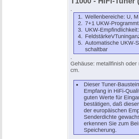
T1000 - HiFi-Tuner (
.
Wellenbereiche: U, M
7+1 UKW-Programmt
UKW-Empfindlichkeit:
FeldstärkeVTuningan
Automatische UKW-S
schaltbar
.
Gehäuse: metallfinish oder 
cm.
Dieser Tuner-Baustein 
Empfang in HiFi-Qualit
guten Werte für Einga
bestätigen, daß diese
der europäischen Empf
Senderdichte gewachs
erkennen Sie zum Bei
Speicherung.
.