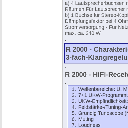
a) 4 Lautsprecherbuchsen n
Räumen Für Lautsprecher 
b) 1 Buchse für Stereo-Kop
Dämpfungsfaktor bei 4 Ohm
Stromversorgung - Für Net
max. ca. 240 W
.
R 2000 - Charakteri
3-fach-Klangregel
.
R 2000 - HiFi-Recei
.
Wellenbereiche: U, M
7+1 UKW-Programmt
UKW-Empfindlichkeit:
Feldstärke-/Tuning-A
Grundig Tunoscope (M
Muting
Loudness