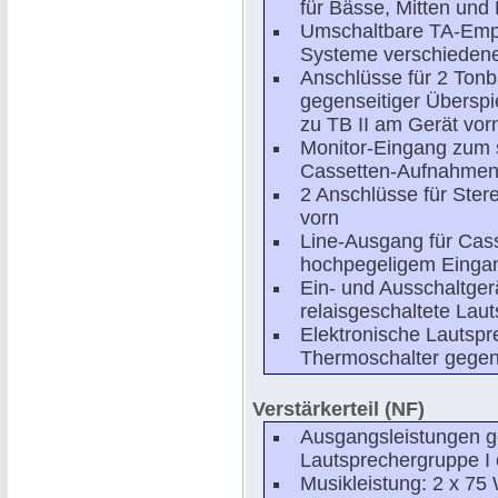
für Bässe, Mitten und
Umschaltbare TA-Empf
Systeme verschieden
Anschlüsse für 2 Ton
gegenseitiger Überspie
zu TB II am Gerät vor
Monitor-Eingang zum 
Cassetten-Aufnahmen 
2 Anschlüsse für Ster
vorn
Line-Ausgang für Cas
hochpegeligem Einga
Ein- und Ausschaltge
relaisgeschaltete La
Elektronische Lautspr
Thermoschalter gegen
Verstärkerteil (NF)
Ausgangsleistungen 
Lautsprechergruppe I 
Musikleistung: 2 x 75