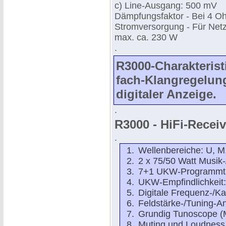
c) Line-Ausgang: 500 mV
Dämpfungsfaktor - Bei 4 O
Stromversorgung - Für Net
max. ca. 230 W
.
R3000-Charakteristi
fach-Klangregelun
digitaler Anzeige.
.
R3000 - HiFi-Receiv
.
Wellenbereiche: U, M
2 x 75/50 Watt Musik
7+1 UKW-Programmt
UKW-Empfindlichkeit:
Digitale Frequenz-/K
Feldstärke-/Tuning-A
Grundig Tunoscope (M
Muting und Loudness