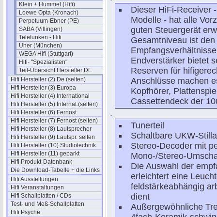
Klein + Hummel (Hifi)
Dieser HiFi-Receiver 
Loewe Opta (Kronach)
Modelle - hat alle Vor
Perpetuum-Ebner (PE)
guten Steuergerät erw
SABA (Villingen)
Telefunken - Hifi
Gesamtniveau ist den
Uher (München)
Empfangsverhältnissen
WEGA Hifi (Stuttgart)
Endverstärker bietet
Hifi- "Spezialisten"
Reserven für hifigere
Teil-Übersicht Hersteller DE
Hifi Hersteller (2) De (selten)
Anschlüsse machen es
Hifi Hersteller (3) Europa
Kopfhörer, Plattenspi
Hifi Hersteller (4) International
Cassettendeck der 10
Hifi Hersteller (5) Internat.(selten)
.
Hifi Hersteller (6) Fernost
Hifi Hersteller (7) Fernost (selten)
Tunerteil
Hifi Hersteller (8) Lautsprecher
Schaltbare UKW-Still
Hifi Hersteller (9) Lautspr. selten
Stereo-Decoder mit pe
Hifi Hersteller (10) Studiotechnik
Hifi Hersteller (11) geparkt
Mono-/Stereo-Umscha
Hifi Produkt-Datenbank
Die Auswahl der empf
Die Download-Tabelle + die Links
erleichtert eine Leuc
Hifi Ausstellungen
feldstärkeabhängig ar
Hifi Veranstaltungen
dient
Hifi Schallplatten / CDs
Test- und Meß-Schallplatten
Außergewöhnliche Tre
Hifi Psyche