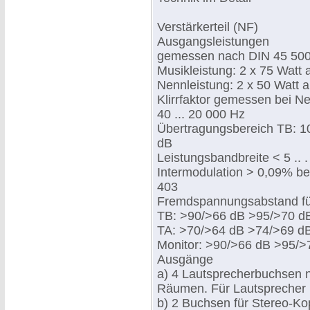
Verstärkerteil (NF)
Ausgangsleistungen
gemessen nach DIN 45 500 
Musikleistung: 2 x 75 Watt
Nennleistung: 2 x 50 Watt 
Klirrfaktor gemessen bei N
40 ... 20 000 Hz
Übertragungsbereich TB: 10.
dB
Leistungsbandbreite < 5 .. 
Intermodulation > 0,09% b
403
Fremdspannungsabstand f
TB: >90/>66 dB >95/>70 d
TA: >70/>64 dB >74/>69 d
Monitor: >90/>66 dB >95/>
Ausgänge
a) 4 Lautsprecherbuchsen n
Räumen. Für Lautsprecher 
b) 2 Buchsen für Stereo-Ko