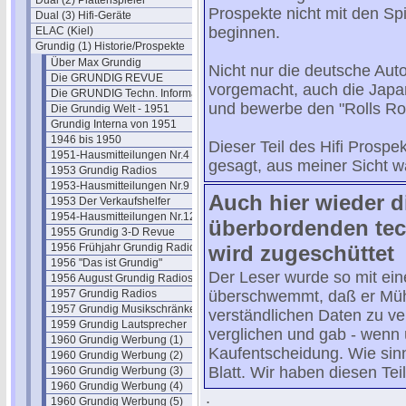
Dual (2) Plattenspieler
Prospekte nicht mit den Sp
Dual (3) Hifi-Geräte
beginnen.
ELAC (Kiel)
Grundig (1) Historie/Prospekte
Über Max Grundig
Nicht nur die deutsche Auto
Die GRUNDIG REVUE
vorgemacht, auch die Japa
Die GRUNDIG Techn. Information
und bewerbe den "Rolls Ro
Die Grundig Welt - 1951
Grundig Interna von 1951
1946 bis 1950
Dieser Teil des Hifi Prospek
1951-Hausmitteilungen Nr.4
gesagt, aus meiner Sicht w
1953 Grundig Radios
1953-Hausmitteilungen Nr.9
Auch hier wieder d
1953 Der Verkaufshelfer
1954-Hausmitteilungen Nr.12
überbordenden tec
1955 Grundig 3-D Revue
1956 Frühjahr Grundig Radios
wird zugeschüttet
1956 "Das ist Grundig"
Der Leser wurde so mit ein
1956 August Grundig Radios
1957 Grundig Radios
überschwemmt, daß er Mühe 
1957 Grundig Musikschränke
verständlichen Daten zu v
1959 Grundig Lautsprecher
verglichen und gab - wenn 
1960 Grundig Werbung (1)
Kaufentscheidung. Wie sinn
1960 Grundig Werbung (2)
Blatt. Wir haben diesen Tei
1960 Grundig Werbung (3)
1960 Grundig Werbung (4)
.
1960 Grundig Werbung (5)