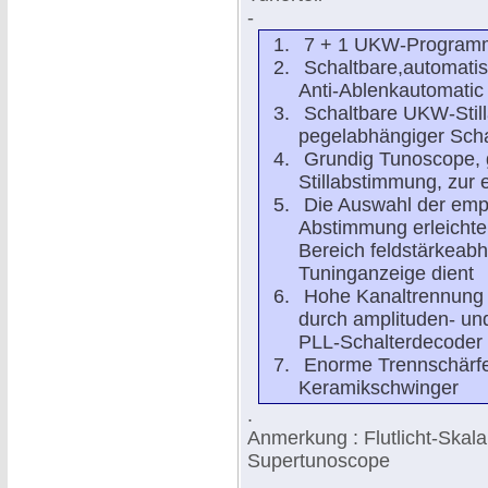
-
7 + 1 UKW-Programmt
Schaltbare,automati
Anti-Ablenkautomatic
Schaltbare UKW-Still
pegelabhängiger Scha
Grundig Tunoscope, g
Stillabstimmung, zur
Die Auswahl der emp
Abstimmung erleichte
Bereich feldstärkeabh
Tuninganzeige dient
Hohe Kanaltrennung 
durch amplituden- un
PLL-Schalterdecoder
Enorme Trennschärfe 
Keramikschwinger
.
Anmerkung : Flutlicht-Skal
Supertunoscope