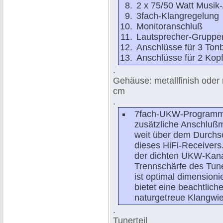
2 x 75/50 Watt Musik
3fach-Klangregelung
Monitoranschluß
Lautsprecher-Gruppe
Anschlüsse für 3 Ton
Anschlüsse für 2 Kop
.
Gehäuse: metallfinish oder 
cm
.
7fach-UKW-Programmsp
zusätzliche Anschlußm
weit über dem Durchsc
dieses HiFi-Receivers
der dichten UKW-Kana
Trennschärfe des Tuner
ist optimal dimension
bietet eine beachtlich
naturgetreue Klangwi
.
Tunerteil