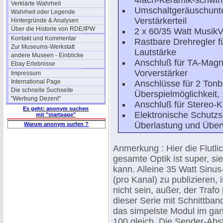
4fach-Keramik-schwin
Verklärte Wahrheit
Umschaltgeräuschunte
Wahrheit oder Legende
Verstärkerteil
Hintergründe & Analysen
Über die Historie von RDE/IPW
2 x 60/35 Watt Musik
Kontakt und Kommentar
Rastbare Drehregler 
Zur Museums-Werkstatt
Lautstärke
andere Museen - Einblicke
Anschluß für TA-Magn
Ebay Erlebnisse
Vorverstärker
Impressum
International Page
Anschlüsse für 2 Ton
Die schnelle Suchseite
Überspielmöglichkeit,
"Werbung Dezent"
Anschluß für Stereo-K
Es geht: anonym suchen
Elektronische Schutz
mit "startpage"
Überlastung und Übe
Warum anonym surfen ?
Anmerkung : Hier die Flutli
gesamte Optik ist super, si
kann. Alleine 35 Watt Sinus
(pro Kanal) zu publizieren, 
nicht sein, außer, der Traf
dieser Serie mit Schnittband
das simpelste Modul im g
100 gleich. Die Sender-Ab