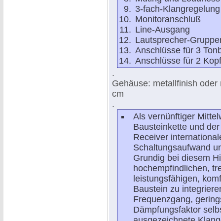
3-fach-Klangregelung
Monitoranschluß
Line-Ausgang
Lautsprecher-Gruppe
Anschlüsse für 3 Ton
Anschlüsse für 2 Kop
.
Gehäuse: metallfinish oder 
cm
.
Als vernünftiger Mitte
Bausteinkette und der
Receiver international
Schaltungsaufwand un
Grundig bei diesem Hi
hochempfindlichen, tr
leistungsfähigen, kom
Baustein zu integriere
Frequenzgang, gering
Dämpfungsfaktor selbs
ausgezeichnete Klangq