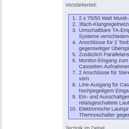
Verstärkerteil:
.
2 x 75/50 Watt Musik
3fach-Klangregelnetz
Umschaltbare TA-Empf
Systeme verschieden
Anschlüsse für 2 Ton
gegenseitiger Überspi
Zusätzlich Parallelan
Monitor-Eingang zum 
Cassetten-Aufnahmen
2 Anschlüsse für Ste
vorn
Line-Ausgang für Ca
hochpegeligem Eing
Ein- und Ausschaltge
relaisgeschaltete La
Elektronische Lautsp
Thermoschalter gege
.
Technik im Detail