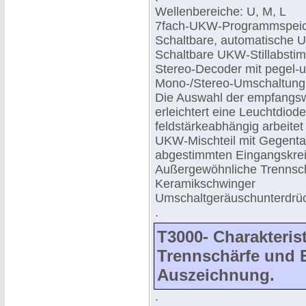
Wellenbereiche: U, M, L
7fach-UKW-Programmspei
Schaltbare, automatische
Schaltbare UKW-Stillabsti
Stereo-Decoder mit pegel-u
Mono-/Stereo-Umschaltung
Die Auswahl der empfangsw
erleichtert eine Leuchtdiod
feldstärkeabhängig arbeite
UKW-Mischteil mit Gegenta
abgestimmten Eingangskre
Außergewöhnliche Trennsch
Keramikschwinger
Umschaltgeräuschunterdrüc
.
T3000- Charakterist
Trennschärfe und E
Auszeichnung.
.