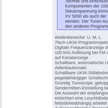
Technik und Anschluß
Komponenten der 100
Steuerspannung könne
XV 5000 als auch der 
werden. Der Tuner-Aus
den anderen Program
.
Wellenbereiche: U, M, L
7fach-UKW-Programmspeich
Digitale Frequenzanzeige d
100 kHz Auflösung bei FM 
auf Kanalanzeige
Schaltbare, automatische 
Ablenkautomatic
Schaltbare UKW-Stillabstimm
pegelabhängiger Schaltsch
Grundig Tunoscope, gekoppe
Sendermitten-Einstellung 
Die Auswahl der empfangsw
erleichtert eine Leuchtdio
feldstärkeabhängig arbeite