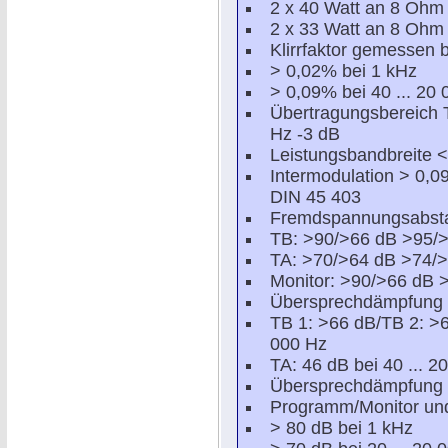
2 x 40 Watt an 8 Ohm
2 x 33 Watt an 8 Ohm
Klirrfaktor gemessen 
> 0,02% bei 1 kHz
> 0,09% bei 40 ... 20
Übertragungsbereich T
Hz -3 dB
Leistungsbandbreite < 
Intermodulation > 0,
DIN 45 403
Fremdspannungsabsta
TB: >90/>66 dB >95/
TA: >70/>64 dB >74/
Monitor: >90/>66 dB 
Übersprechdämpfung 
TB 1: >66 dB/TB 2: >6
000 Hz
TA: 46 dB bei 40 ... 2
Übersprechdämpfung
Programm/Monitor un
> 80 dB bei 1 kHz