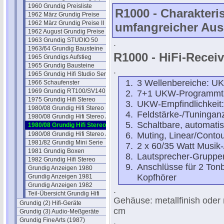
1960 Grundig Preisliste
R1000 - Charakteris
1962 März Grundig Preise
1962 März Grundig Preise II
umfangreicher Aus
1962 August Grundig Preise
1963 Grundig STUDIO 50
.
1963/64 Grundig Bausteine
R1000 - HiFi-Receive
1965 Grundigs Aufstieg
1965 Grundig Bausteine
.
1965 Grundig Hifi Studio Serie
3 Wellenbereiche: UK
1966 Schaufenster
1969 Grundig RT100/SV140
7+1 UKW-Programmt
1975 Grundig Hifi Stereo
UKW-Empfindlichkeit:
1980/08 Grundig Hifi Stereo
Feldstärke-/Tuningan
1980/08 Grundig Hifi Stereo /2
Schaltbare, automat
1980/08 Grundig Hifi Stereo /3
1980/08 Grundig Hifi Stereo /4
Muting, Linear/Conto
1981/82 Grundig Mini Serie
2 x 60/35 Watt Musik
1981 Grundig Boxen
Lautsprecher-Gruppen
1982 Grundig Hifi Stereo
Anschlüsse für 2 Ton
Grundig Anzeigen 1980
Kopfhörer
Grundig Anzeigen 1981
Grundig Anzeigen 1982
.
Teil-Übersicht Grundig Hifi
Gehäuse: metallfinish oder 
Grundig (2) Hifi-Geräte
cm
Grundig (3) Audio-Meßgeräte
Grundig FineArts (1987)
.