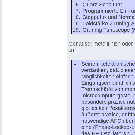
Quarz-Schaltuhr
Programmierte Ein- u
Stoppuhr- und Normal
Feldstärke-ZTuning-A
Grundig Tunoscope (M
.
Gehäuse: metallfinish oder 
cm
.
Seinem „elektronische
verdanken, daß dieser 
Möglichkeiten einfach
Eingangsempfindlichke
Trennschärfe von mehr
microcomputergesteue
besonders präzise nut
gibt es kein "exakteres
äußerst präzise, drift
notwendige AFC überfl
eine (Phase-Locked-Lo
des HF-Oszillators du