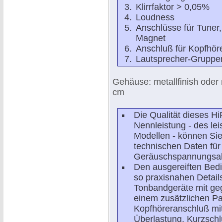
Klirrfaktor > 0,05%
Loudness
Anschlüsse für Tuner
Magnet
Anschluß für Kopfhör
Lautsprecher-Gruppe
Gehäuse: metallfinish oder 
cm
Die Qualität dieses Hi
Nennleistung - des le
Modellen - können Si
technischen Daten für 
Geräuschspannungsab
Den ausgereiften Bed
so praxisnahen Detail
Tonbandgeräte mit geg
einem zusätzlichen Pa
Kopfhöreranschluß mit
Überlastung, Kurzsch