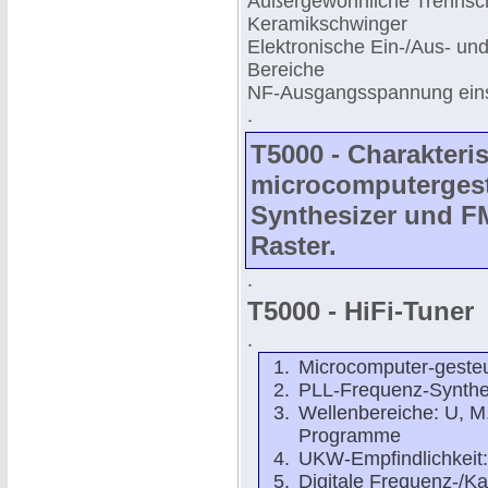
Außergewöhnliche Trennsch
Keramikschwinger
Elektronische Ein-/Aus- un
Bereiche
NF-Ausgangsspannung eins
.
T5000 - Charakteris
microcomputerges
Synthesizer und F
Raster.
.
T5000 - HiFi-Tuner
.
Microcomputer-gesteu
PLL-Frequenz-Synthe
Wellenbereiche: U, M,
Programme
UKW-Empfindlichkeit:
Digitale Frequenz-/K