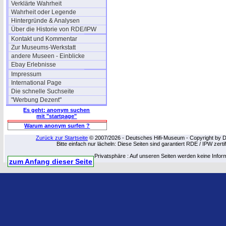
Verklärte Wahrheit
Wahrheit oder Legende
Hintergründe & Analysen
Über die Historie von RDE/IPW
Kontakt und Kommentar
Zur Museums-Werkstatt
andere Museen - Einblicke
Ebay Erlebnisse
Impressum
International Page
Die schnelle Suchseite
"Werbung Dezent"
Es geht: anonym suchen
mit "startpage"
Warum anonym surfen ?
Zurück zur Startseite
© 2007/2026 - Deutsches Hifi-Museum - Copyright by Dip
Bitte einfach nur lächeln: Diese Seiten sind garantiert RDE / IPW zert
Privatsphäre : Auf unseren Seiten werden keine Infor
zum Anfang dieser Seite