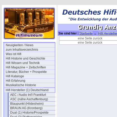
Sie sind hier :
Startseite
→
Hifi Herstell
Anzeigen 1981
eine Seite zurück
eine Seite zurück
Neuigkeiten / News
zum Inhaltsverzeichnis
Was ist Hifi
Hifi Historie und Geschichte
Hifi Wissen und Technik
Hifi Magazine + Zeitschriften
Literatur, Bücher + Prospekte
Hifi Kataloge
Hifi Erfahrung
Musikalische Historie
Hifi Hersteller (1) Deutschland
AEC / Audio Int'l Frankfurt
ASC (nähe Aschaffenburg)
Blaupunkt (Hildesheim)
BRAUN AG (Kronberg)
Dual (1) Historie/Prospekte