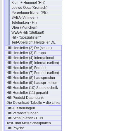
Klein + Hummel (Hifi)
Loewe Opta (Kronach)
Perpetuum-Ebner (PE)
SABA (Villingen)
Telefunken - Hifi
Uher (München)
WEGA Hifi (Stuttgart)
Hifi- "Spezialisten"
Teil-Übersicht Hersteller DE
Hifi Hersteller (2) De (selten)
Hifi Hersteller (3) Europa
Hifi Hersteller (4) International
Hifi Hersteller (5) Internat.(selten)
Hifi Hersteller (6) Fernost
Hifi Hersteller (7) Fernost (selten)
Hifi Hersteller (8) Lautsprecher
Hifi Hersteller (9) Lautspr. selten
Hifi Hersteller (10) Studiotechnik
Hifi Hersteller (11) geparkt
Hifi Produkt-Datenbank
Die Download-Tabelle + die Links
Hifi Ausstellungen
Hifi Veranstaltungen
Hifi Schallplatten / CDs
Test- und Meß-Schallplatten
Hifi Psyche