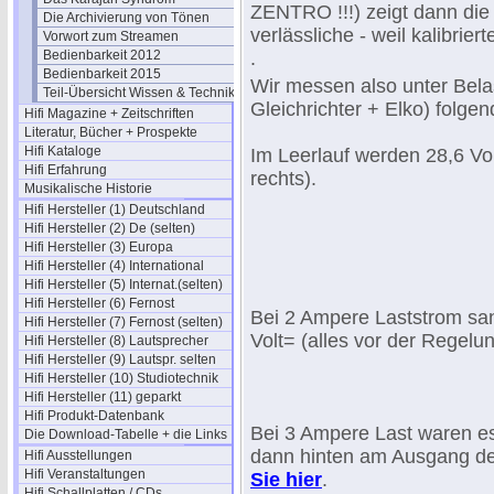
ZENTRO !!!) zeigt dann die 
Die Archivierung von Tönen
verlässliche - weil kalibrier
Vorwort zum Streamen
Bedienbarkeit 2012
.
Bedienbarkeit 2015
Wir messen also unter Belas
Teil-Übersicht Wissen & Technik
Gleichrichter + Elko) folgen
Hifi Magazine + Zeitschriften
Literatur, Bücher + Prospekte
Hifi Kataloge
Im Leerlauf werden 28,6 Volt
Hifi Erfahrung
rechts).
Musikalische Historie
Hifi Hersteller (1) Deutschland
Hifi Hersteller (2) De (selten)
Hifi Hersteller (3) Europa
Hifi Hersteller (4) International
Hifi Hersteller (5) Internat.(selten)
Hifi Hersteller (6) Fernost
Bei 2 Ampere Laststrom sa
Hifi Hersteller (7) Fernost (selten)
Volt= (alles vor der Regelun
Hifi Hersteller (8) Lautsprecher
Hifi Hersteller (9) Lautspr. selten
Hifi Hersteller (10) Studiotechnik
Hifi Hersteller (11) geparkt
Hifi Produkt-Datenbank
Bei 3 Ampere Last waren e
Die Download-Tabelle + die Links
dann hinten am Ausgang d
Hifi Ausstellungen
Hifi Veranstaltungen
Sie hier
.
Hifi Schallplatten / CDs