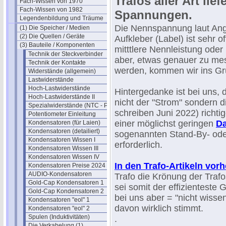
Trafos aller Art lie
Fach-Wissen von 1970
Fach-Wissen von 1982
Spannungen.
Legendenbildung und Träume
Die Nennspannung laut Ang
(1) Die Speicher / Medien
(2) Die Quellen / Geräte
Aufkleber (Label) ist sehr o
(3) Bauteile / Komponenten
mitttlere Nennleistung ode
Technik der Steckverbinder
aber, etwas genauer zu mes
Technik der Kontakte
werden, kommen wir ins Gr
Widerstände (allgemein)
Lastwiderstände
Hoch-Lastwiderstände
Hintergedanke ist bei uns, 
Hoch-Lastwiderstände II
nicht der "Strom" sondern d
Spezialwiderstände (NTC - PTC)
schreiben Juni 2022) richti
Potentiometer Einleitung
einer möglichst geringen
Da
Kondensatoren (für Laien)
Kondensatoren (detailiert)
sogenannten Stand-By- ode
Kondensatoren Wissen I
erforderlich.
Kondensatoren Wissen III
Kondensatoren Wissen IV
In den Trafo-Artikeln vorh
Kondensatoren Preise 2024
AUDIO-Kondensatoren
Trafo die Krönung der Trafo
Gold-Cap Kondensatoren 1
sei somit der effizienteste
Gold-Cap Kondensatoren 2
bei uns aber = "nicht wisse
Kondensatoren "eol" 1
davon wirklich stimmt.
Kondensatoren "eol" 2
Spulen (Induktivitäten)
.
Die Verkabelung (1)