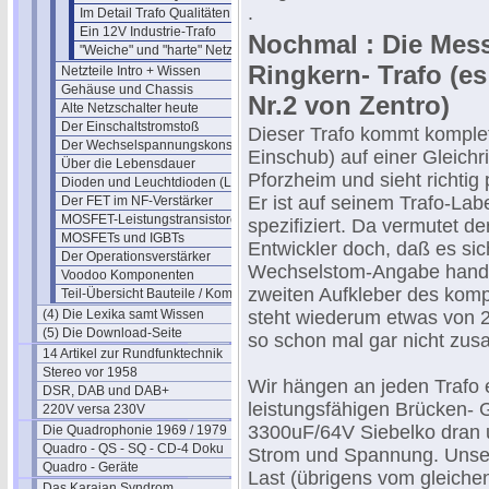
.
Im Detail Trafo Qualitäten (9)
Ein 12V Industrie-Trafo
Nochmal : Die Me
"Weiche" und "harte" Netzteile
Ringkern- Trafo (es
Netzteile Intro + Wissen
Gehäuse und Chassis
Nr.2 von Zentro)
Alte Netzschalter heute
Der Einschaltstromstoß
Dieser Trafo kommt komplett
Der Wechselspannungskonstanter
Einschub) auf einer Gleichr
Über die Lebensdauer
Pforzheim und sieht richtig 
Dioden und Leuchtdioden (LEDs)
Er ist auf seinem Trafo-Lab
Der FET im NF-Verstärker
MOSFET-Leistungstransistoren
spezifiziert. Da vermutet de
MOSFETs und IGBTs
Entwickler doch, daß es si
Der Operationsverstärker
Wechselstom-Angabe hande
Voodoo Komponenten
zweiten Aufkleber des kompl
Teil-Übersicht Bauteile / Komponenten
(4) Die Lexika samt Wissen
steht wiederum etwas von 
(5) Die Download-Seite
so schon mal gar nicht zu
14 Artikel zur Rundfunktechnik
Stereo vor 1958
Wir hängen an jeden Trafo 
DSR, DAB und DAB+
leistungsfähigen Brücken- G
220V versa 230V
3300uF/64V Siebelko dran
Die Quadrophonie 1969 / 1979
Quadro - QS - SQ - CD-4 Doku
Strom und Spannung. Unser
Quadro - Geräte
Last (übrigens vom gleichen
Das Karajan Syndrom