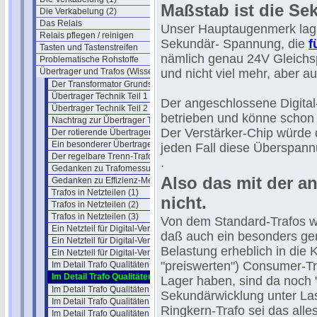
Maßstab ist die S
Die Verkabelung (2)
Das Relais
Unser Hauptaugenmerk lag a
Relais pflegen / reinigen
Sekundär- Spannung, die
f
Tasten und Tastenstreifen
nämlich genau 24V Gleichspa
Problematische Rohstoffe
Übertrager und Trafos (Wissen)
und nicht viel mehr, aber au
Der Transformator Grundsätzliches
Übertrager Technik Teil 1
Der angeschlossene Digital
Übertrager Technik Teil 2
betrieben und könne schon 
Nachtrag zur Übertrager Technik
Der Verstärker-Chip würde 
Der rotierende Übertrager
Ein besonderer Übertrager
jeden Fall diese Überspann
Der regelbare Trenn-Trafo
.
Gedanken zu Trafomessungen
Also das mit der a
Gedanken zu Effizienz-Messungen
Trafos in Netzteilen (1)
nicht.
Trafos in Netzteilen (2)
Trafos in Netzteilen (3)
Von dem Standard-Trafos wi
Ein Netzteil für Digital-Verstärker
daß auch ein besonders gen
Ein Netzteil für Digital-Verstärker 2
Belastung erheblich in die K
Ein Netzteil für Digital-Verstärker 3
"preiswerten") Consumer-Tra
Im Detail Trafo Qualitäten (4)
Im Detail Trafo Qualitäten (5)
Lager haben, sind da noch 
Im Detail Trafo Qualitäten (6)
Sekundärwicklung unter Last
Im Detail Trafo Qualitäten (7)
Ringkern-Trafo sei das alles vi
Im Detail Trafo Qualitäten (8)