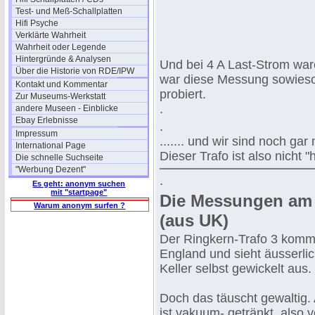
Test- und Meß-Schallplatten
Hifi Psyche
Verklärte Wahrheit
Wahrheit oder Legende
Hintergründe & Analysen
Und bei 4 A Last-Strom wa
Über die Historie von RDE/IPW
war diese Messung sowieso 
Kontakt und Kommentar
probiert.
Zur Museums-Werkstatt
.
andere Museen - Einblicke
Ebay Erlebnisse
.
Impressum
....... und wir sind noch g
International Page
Dieser Trafo ist also nicht "h
Die schnelle Suchseite
"Werbung Dezent"
.
Es geht: anonym suchen
mit "startpage"
Die Messungen am 
Warum anonym surfen ?
(aus UK)
Der Ringkern-Trafo 3 komm
England und sieht äusserli
Keller selbst gewickelt aus.
Doch das täuscht gewaltig. 
ist vakuum- getränkt, also