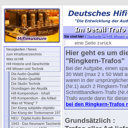
Sie sind hier :
Startseite
→
Hifi Wissen 
Trafos (Wissen)
→ Im Detail Trafo Qualität
eine Seite zurück
Neuigkeiten / News
Hier geht es um die
zum Inhaltsverzeichnis
"Ringkern-Trafos"
Was ist Hifi
Hifi Historie und Geschichte
Bei der Aufgabe, einen spa
Hifi Wissen und Technik
30 Watt (max 2 x 50 Watt a
Die Audio-Qualität
Die Studio-Qualität
waren in der ursprünglich
Die Studio Technik
(Nr.1) auch 2 Ringkern-Traf
Grundlagen der Akustik
Schnittbandkern-Trafo (Nr.
Hifi-Kompendium - Inhalt
Trafo wurde dann für diese
Hifi-Kompendium - die Artikel
Was ist "Klang" ?
bei den Ringkern-Trafos n
Der Klang subjektiv-objektiv
.
Der Klang der Tonkonserve 1979
NEU : Digital Audio Bereich
Grundsätzlich :
1943 - Das Neumann Taschenbuch