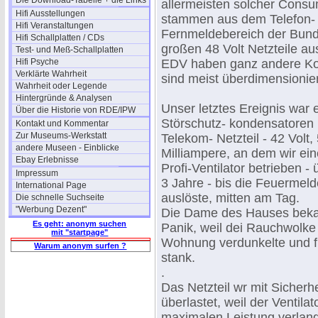
Die Download-Tabelle + die Links
allermeisten solcher Consu
Hifi Ausstellungen
stammen aus dem Telefon-
Hifi Veranstaltungen
Fernmeldebereich der Bund
Hifi Schallplatten / CDs
großen 48 Volt Netzteile aus
Test- und Meß-Schallplatten
Hifi Psyche
EDV haben ganz andere Ko
Verklärte Wahrheit
sind meist überdimensionier
Wahrheit oder Legende
Hintergründe & Analysen
Unser letztes Ereignis war 
Über die Historie von RDE/IPW
Störschutz- kondensatoren 
Kontakt und Kommentar
Zur Museums-Werkstatt
Telekom- Netzteil - 42 Volt,
andere Museen - Einblicke
Milliampere, an dem wir ein
Ebay Erlebnisse
Profi-Ventilator betrieben -
Impressum
3 Jahre - bis die Feuermel
International Page
auslöste, mitten am Tag.
Die schnelle Suchseite
"Werbung Dezent"
Die Dame des Hauses beka
Es geht: anonym suchen
Panik, weil dei Rauchwolke 
mit "startpage"
Wohnung verdunkelte und fü
Warum anonym surfen ?
stank.
.
Das Netzteil wr mit Sicherhe
überlastet, weil der Ventila
maximalen Leistung verlang