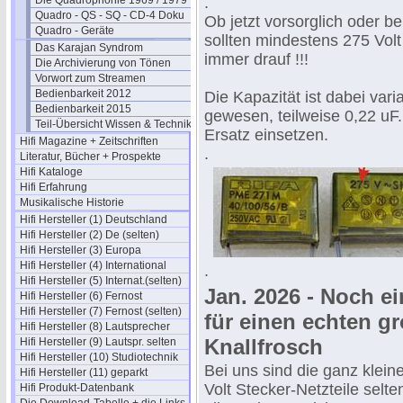
Die Quadrophonie 1969 / 1979
.
Quadro - QS - SQ - CD-4 Doku
Ob jetzt vorsorglich oder b
Quadro - Geräte
sollten mindestens 275 Volt
Das Karajan Syndrom
immer drauf !!!
Die Archivierung von Tönen
Vorwort zum Streamen
Bedienbarkeit 2012
Die Kapazität ist dabei vari
Bedienbarkeit 2015
gewesen, teilweise 0,22 uF. 
Teil-Übersicht Wissen & Technik
Ersatz einsetzen.
Hifi Magazine + Zeitschriften
.
Literatur, Bücher + Prospekte
Hifi Kataloge
Hifi Erfahrung
Musikalische Historie
Hifi Hersteller (1) Deutschland
Hifi Hersteller (2) De (selten)
Hifi Hersteller (3) Europa
Hifi Hersteller (4) International
.
Hifi Hersteller (5) Internat.(selten)
Jan. 2026 - Noch ei
Hifi Hersteller (6) Fernost
Hifi Hersteller (7) Fernost (selten)
für einen echten g
Hifi Hersteller (8) Lautsprecher
Knallfrosch
Hifi Hersteller (9) Lautspr. selten
Hifi Hersteller (10) Studiotechnik
Bei uns sind die ganz klein
Hifi Hersteller (11) geparkt
Volt Stecker-Netzteile selte
Hifi Produkt-Datenbank