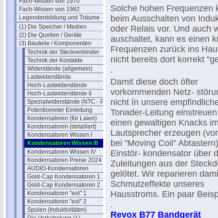
Fach-Wissen von 1970
Solche hohen Frequenzen 
Fach-Wissen von 1982
beim Ausschalten von Induk
Legendenbildung und Träume
(1) Die Speicher / Medien
oder Relais vor. Und auch 
(2) Die Quellen / Geräte
auschaltet, kann es einen 
(3) Bauteile / Komponenten
Frequenzen zurück ins Hau
Technik der Steckverbinder
nicht bereits dort korrekt "g
Technik der Kontakte
.
Widerstände (allgemein)
Lastwiderstände
Damit diese doch öfter
Hoch-Lastwiderstände
vorkommenden Netz- störu
Hoch-Lastwiderstände II
nicht ín unsere empfindlich
Spezialwiderstände (NTC - PTC)
Potentiometer Einleitung
Tonader-Leitung einstreuen
Kondensatoren (für Laien)
einen gewaltigen Knacks i
Kondensatoren (detailiert)
Lautsprecher erzeugen (vor
Kondensatoren Wissen I
bei "Moving Coil" Abtastern)
Kondensatoren Wissen III
Kondensatoren Wissen IV
Einstör- kondensator über 
Kondensatoren Preise 2024
Zuleitungen aus der Steck
AUDIO-Kondensatoren
gelötet. Wir reparieren dami
Gold-Cap Kondensatoren 1
Schmutzeffekte unseres
Gold-Cap Kondensatoren 2
Hausstroms. Ein paar Beispi
Kondensatoren "eol" 1
Kondensatoren "eol" 2
.
Spulen (Induktivitäten)
Revox B77 Bandgerät