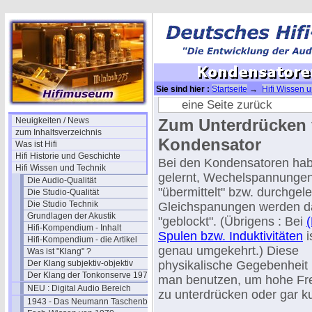
Sie sind hier :
Startseite
→
Hifi Wissen 
Wissen III
eine Seite zurück
Neuigkeiten / News
Zum Unterdrücken 
zum Inhaltsverzeichnis
Kondensator
Was ist Hifi
Hifi Historie und Geschichte
Bei den Kondensatoren hab
Hifi Wissen und Technik
gelernt, Wechelspannunge
Die Audio-Qualität
"übermittelt" bzw. durchgelei
Die Studio-Qualität
Die Studio Technik
Gleichspanungen werden 
Grundlagen der Akustik
"geblockt". (Übrigens : Bei
(
Hifi-Kompendium - Inhalt
Spulen bzw. Induktivitäten
i
Hifi-Kompendium - die Artikel
genau umgekehrt.) Diese
Was ist "Klang" ?
Der Klang subjektiv-objektiv
physikalische Gegebenheit
Der Klang der Tonkonserve 1979
man benutzen, um hohe F
NEU : Digital Audio Bereich
zu unterdrücken oder gar ku
1943 - Das Neumann Taschenbuch