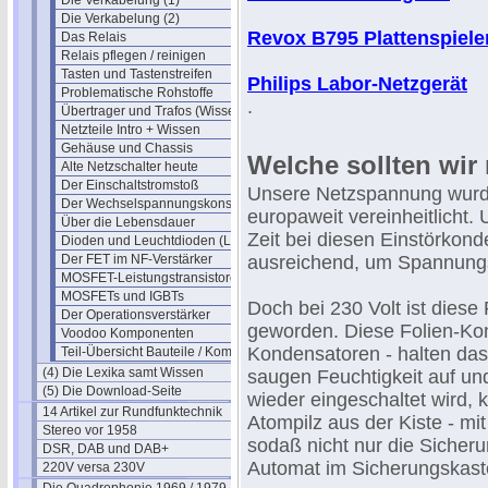
Die Verkabelung (1)
Die Verkabelung (2)
Revox B795 Plattenspiele
Das Relais
Relais pflegen / reinigen
Tasten und Tastenstreifen
Philips Labor-Netzgerät
Problematische Rohstoffe
.
Übertrager und Trafos (Wissen)
Netzteile Intro + Wissen
Gehäuse und Chassis
Welche sollten wir
Alte Netzschalter heute
Der Einschaltstromstoß
Unsere Netzspannung wurde
Der Wechselspannungskonstanter
europaweit vereinheitlicht. 
Über die Lebensdauer
Zeit bei diesen Einstörkond
Dioden und Leuchtdioden (LEDs)
Der FET im NF-Verstärker
ausreichend, um Spannungs
MOSFET-Leistungstransistoren
MOSFETs und IGBTs
Doch bei 230 Volt ist diese 
Der Operationsverstärker
geworden. Diese Folien-Kond
Voodoo Komponenten
Kondensatoren - halten das
Teil-Übersicht Bauteile / Komponenten
(4) Die Lexika samt Wissen
saugen Feuchtigkeit auf u
(5) Die Download-Seite
wieder eingeschaltet wird,
14 Artikel zur Rundfunktechnik
Atompilz aus der Kiste - mit
Stereo vor 1958
sodaß nicht nur die Sicher
DSR, DAB und DAB+
Automat im Sicherungskaste
220V versa 230V