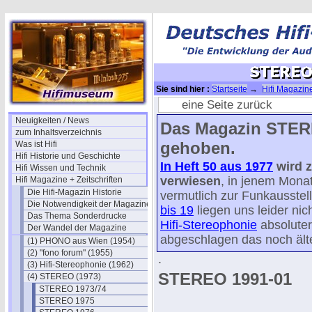
Sie sind hier :
Startseite
→
Hifi Magazine
eine Seite zurück
Neuigkeiten / News
Das Magazin STERE
zum Inhaltsverzeichnis
gehoben.
Was ist Hifi
Hifi Historie und Geschichte
In Heft 50 aus 1977
wird z
Hifi Wissen und Technik
verwiesen
, in jenem Monat
Hifi Magazine + Zeitschriften
Die Hifi-Magazin Historie
vermutlich zur Funkausstel
Die Notwendigkeit der Magazine
bis 19
liegen uns leider nich
Das Thema Sonderdrucke
Hifi-Stereophonie
absoluter
Der Wandel der Magazine
abgeschlagen das noch älte
(1) PHONO aus Wien (1954)
(2) "fono forum" (1955)
.
(3) Hifi-Stereophonie (1962)
STEREO 1991-01
(4) STEREO (1973)
STEREO 1973/74
STEREO 1975