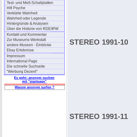
Test- und Meß-Schallplatten
Hifi Psyche
Verklärte Wahrheit
Wahrheit oder Legende
Hintergründe & Analysen
Über die Historie von RDE/IPW
Kontakt und Kommentar
Zur Museums-Werkstatt
STEREO 1991-10
andere Museen - Einblicke
Ebay Erlebnisse
Impressum
International Page
Die schnelle Suchseite
"Werbung Dezent"
Es geht: anonym suchen
mit "startpage"
Warum anonym surfen ?
STEREO 1991-11