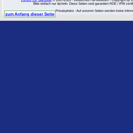
Zurück zur Startseite
© 2007/2026 - Deutsches Hifi-Museum - Copyright by Dip
Bitte einfach nur lächeln: Diese Seiten sind garantiert RDE / IPW zert
Privatsphäre : Auf unseren Seiten werden keine Infor
zum Anfang dieser Seite