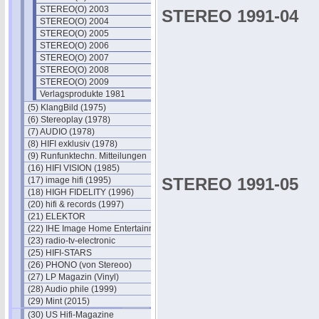
STEREO(O) 2003
STEREO 1991-04
STEREO(O) 2004
STEREO(O) 2005
STEREO(O) 2006
STEREO(O) 2007
STEREO(O) 2008
STEREO(O) 2009
Verlagsprodukte 1981
(5) KlangBild (1975)
(6) Stereoplay (1978)
(7) AUDIO (1978)
(8) HIFI exklusiv (1978)
(9) Runfunktechn. Mitteilungen
(16) HIFI VISION (1985)
STEREO 1991-05
(17) image hifi (1995)
(18) HIGH FIDELITY (1996)
(20) hifi & records (1997)
(21) ELEKTOR
(22) IHE Image Home Entertainment
(23) radio-tv-electronic
(25) HIFI-STARS
(26) PHONO (von Stereoo)
(27) LP Magazin (Vinyl)
(28) Audio phile (1999)
(29) Mint (2015)
(30) US Hifi-Magazine