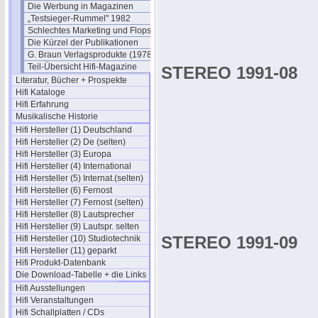
Die Werbung in Magazinen
„Testsieger-Rummel" 1982
Schlechtes Marketing und Flops
Die Kürzel der Publikationen
G. Braun Verlagsprodukte (1978)
Teil-Übersicht Hifi-Magazine
STEREO 1991-08
Literatur, Bücher + Prospekte
Hifi Kataloge
Hifi Erfahrung
Musikalische Historie
Hifi Hersteller (1) Deutschland
Hifi Hersteller (2) De (selten)
Hifi Hersteller (3) Europa
Hifi Hersteller (4) International
Hifi Hersteller (5) Internat.(selten)
Hifi Hersteller (6) Fernost
Hifi Hersteller (7) Fernost (selten)
Hifi Hersteller (8) Lautsprecher
Hifi Hersteller (9) Lautspr. selten
STEREO 1991-09
Hifi Hersteller (10) Studiotechnik
Hifi Hersteller (11) geparkt
Hifi Produkt-Datenbank
Die Download-Tabelle + die Links
Hifi Ausstellungen
Hifi Veranstaltungen
Hifi Schallplatten / CDs