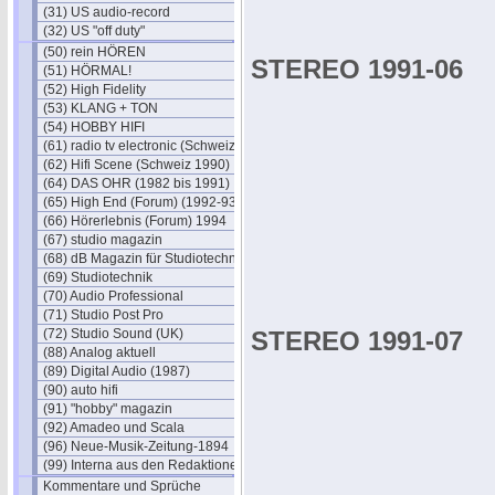
(31) US audio-record
(32) US "off duty"
(50) rein HÖREN
STEREO 1991-06
(51) HÖRMAL!
(52) High Fidelity
(53) KLANG + TON
(54) HOBBY HIFI
(61) radio tv electronic (Schweiz)
(62) Hifi Scene (Schweiz 1990)
(64) DAS OHR (1982 bis 1991)
(65) High End (Forum) (1992-93)
(66) Hörerlebnis (Forum) 1994
(67) studio magazin
(68) dB Magazin für Studiotechnik
(69) Studiotechnik
(70) Audio Professional
(71) Studio Post Pro
(72) Studio Sound (UK)
STEREO 1991-07
(88) Analog aktuell
(89) Digital Audio (1987)
(90) auto hifi
(91) "hobby" magazin
(92) Amadeo und Scala
(96) Neue-Musik-Zeitung-1894
(99) Interna aus den Redaktionen
Kommentare und Sprüche