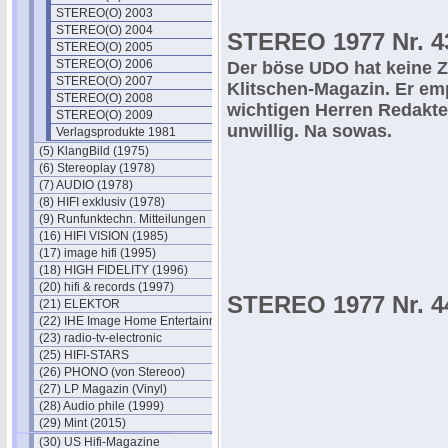
STEREO(O) 2003
STEREO(O) 2004
STEREO 1977 Nr. 4
STEREO(O) 2005
STEREO(O) 2006
Der böse UDO hat keine Ze
STEREO(O) 2007
Klitschen-Magazin. Er em
STEREO(O) 2008
wichtigen Herren Redakte
STEREO(O) 2009
unwillig. Na sowas.
Verlagsprodukte 1981
(5) KlangBild (1975)
(6) Stereoplay (1978)
(7) AUDIO (1978)
(8) HIFI exklusiv (1978)
(9) Runfunktechn. Mitteilungen
(16) HIFI VISION (1985)
(17) image hifi (1995)
(18) HIGH FIDELITY (1996)
(20) hifi & records (1997)
STEREO 1977 Nr. 4
(21) ELEKTOR
(22) IHE Image Home Entertainment
(23) radio-tv-electronic
(25) HIFI-STARS
(26) PHONO (von Stereoo)
(27) LP Magazin (Vinyl)
(28) Audio phile (1999)
(29) Mint (2015)
(30) US Hifi-Magazine