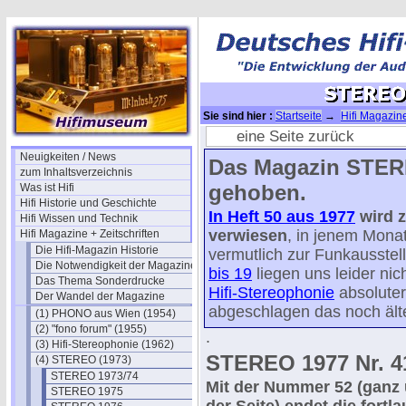
Sie sind hier :
Startseite
→
Hifi Magazine
eine Seite zurück
Neuigkeiten / News
Das Magazin STERE
zum Inhaltsverzeichnis
gehoben.
Was ist Hifi
Hifi Historie und Geschichte
In Heft 50 aus 1977
wird z
Hifi Wissen und Technik
verwiesen
, in jenem Monat
Hifi Magazine + Zeitschriften
Die Hifi-Magazin Historie
vermutlich zur Funkausstel
Die Notwendigkeit der Magazine
bis 19
liegen uns leider nich
Das Thema Sonderdrucke
Hifi-Stereophonie
absoluter
Der Wandel der Magazine
abgeschlagen das noch älte
(1) PHONO aus Wien (1954)
(2) "fono forum" (1955)
.
(3) Hifi-Stereophonie (1962)
STEREO 1977 Nr. 4
(4) STEREO (1973)
STEREO 1973/74
Mit der Nummer 52 (ganz
STEREO 1975