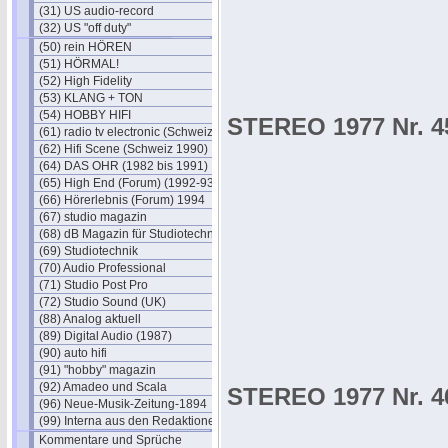
(31) US audio-record
(32) US "off duty"
(50) rein HÖREN
(51) HÖRMAL!
(52) High Fidelity
(53) KLANG + TON
(54) HOBBY HIFI
STEREO 1977 Nr. 4
(61) radio tv electronic (Schweiz)
(62) Hifi Scene (Schweiz 1990)
(64) DAS OHR (1982 bis 1991)
(65) High End (Forum) (1992-93)
(66) Hörerlebnis (Forum) 1994
(67) studio magazin
(68) dB Magazin für Studiotechnik
(69) Studiotechnik
(70) Audio Professional
(71) Studio Post Pro
(72) Studio Sound (UK)
(88) Analog aktuell
(89) Digital Audio (1987)
(90) auto hifi
(91) "hobby" magazin
(92) Amadeo und Scala
STEREO 1977 Nr. 4
(96) Neue-Musik-Zeitung-1894
(99) Interna aus den Redaktionen
Kommentare und Sprüche