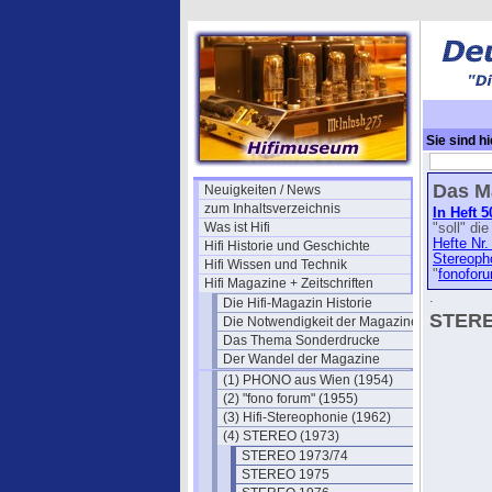
Sie sind hi
Das M
Neuigkeiten / News
zum Inhaltsverzeichnis
In Heft 
Was ist Hifi
"soll" di
Hefte Nr.
Hifi Historie und Geschichte
Stereoph
Hifi Wissen und Technik
"
fonofor
Hifi Magazine + Zeitschriften
.
Die Hifi-Magazin Historie
STERE
Die Notwendigkeit der Magazine
Das Thema Sonderdrucke
Der Wandel der Magazine
(1) PHONO aus Wien (1954)
(2) "fono forum" (1955)
(3) Hifi-Stereophonie (1962)
(4) STEREO (1973)
STEREO 1973/74
STEREO 1975