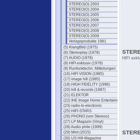
STEREO(O) 2003
STEREO(O) 2004
STEREO(O) 2005
STEREO(O) 2006
STEREO(O) 2007
STEREO(O) 2008
STEREO(O) 2009
Verlagsprodukte 1981
(5) KlangBild (1975)
STERE
(6) Stereoplay (1978)
(7) AUDIO (1978)
HIFI exkl
(8) HIFI exklusiv (1978)
(9) Runfunktechn. Mitteilungen
(16) HIFI VISION (1985)
(17) image hifi (1995)
(18) HIGH FIDELITY (1996)
(20) hifi & records (1997)
(21) ELEKTOR
(22) IHE Image Home Entertainment
(23) radio-tv-electronic
(25) HIFI-STARS
(26) PHONO (von Stereoo)
(27) LP Magazin (Vinyl)
(28) Audio phile (1999)
STERE
(29) Mint (2015)
(30) US Hifi-Magazine