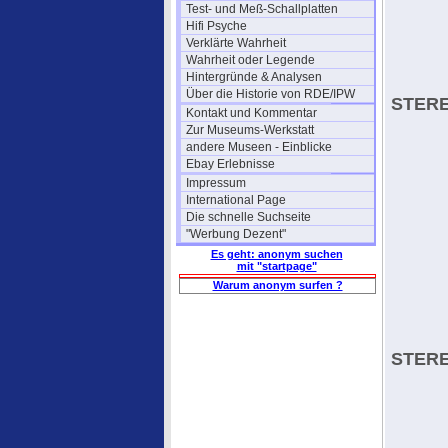
Test- und Meß-Schallplatten
Hifi Psyche
Verklärte Wahrheit
Wahrheit oder Legende
Hintergründe & Analysen
Über die Historie von RDE/IPW
STERE
Kontakt und Kommentar
Zur Museums-Werkstatt
andere Museen - Einblicke
Ebay Erlebnisse
Impressum
International Page
Die schnelle Suchseite
"Werbung Dezent"
Es geht: anonym suchen
mit "startpage"
Warum anonym surfen ?
STERE