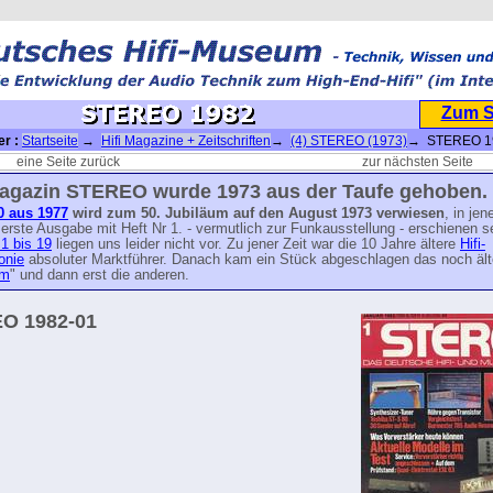
Zum 
er :
Startseite
→
Hifi Magazine + Zeitschriften
→
(4) STEREO (1973)
→ STEREO 1
eine Seite zurück
zur nächsten Seite
agazin STEREO wurde 1973 aus der Taufe gehoben.
50 aus 1977
wird zum 50. Jubiläum auf den August 1973 verwiesen
, in je
e erste Ausgabe mit Heft Nr 1. - vermutlich zur Funkausstellung - erschienen s
 1 bis 19
liegen uns leider nicht vor. Zu jener Zeit war die 10 Jahre ältere
Hifi-
onie
absoluter Marktführer. Danach kam ein Stück abgeschlagen das noch ält
um
" und dann erst die anderen.
O 1982-01