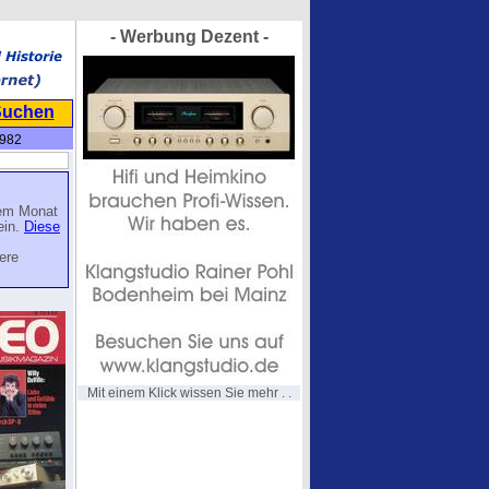
- Werbung Dezent -
Suchen
982
nem Monat
ein.
Diese
ere
Mit einem Klick wissen Sie mehr . .