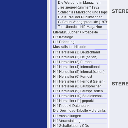
Die Werbung in Magazinen
„Testsieger-Rummel" 1982
STERE
Schlechtes Marketing und Flops
Die Kürzel der Publikationen
G. Braun Verlagsprodukte (1978)
Teil-Übersicht Hifi-Magazine
Literatur, Bücher + Prospekte
Hifi Kataloge
Hifi Erfahrung
Musikalische Historie
Hifi Hersteller (1) Deutschland
Hifi Hersteller (2) De (selten)
Hifi Hersteller (3) Europa
Hifi Hersteller (4) International
Hifi Hersteller (5) Internat.(selten)
Hifi Hersteller (6) Fernost
Hifi Hersteller (7) Fernost (selten)
STERE
Hifi Hersteller (8) Lautsprecher
Hifi Hersteller (9) Lautspr. selten
Hifi Hersteller (10) Studiotechnik
Hifi Hersteller (11) geparkt
Hifi Produkt-Datenbank
Die Download-Tabelle + die Links
Hifi Ausstellungen
Hifi Veranstaltungen
Hifi Schallplatten / CDs