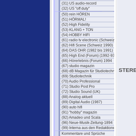
(31) US audio-record
(32) US "off duty"
(50) rein HÖREN
(51) HÖRMAL!
(52) High Fidelity
(53) KLANG + TON
(54) HOBBY HIFI
(61) radio tv electronic (Schweiz)
(62) Hifi Scene (Schweiz 1990)
(64) DAS OHR (1982 bis 1991)
(65) High End (Forum) (1992-93)
(66) Hörerlebnis (Forum) 1994
(67) studio magazin
STERE
(68) dB Magazin für Studiotechnik
(69) Studiotechnik
(70) Audio Professional
(71) Studio Post Pro
(72) Studio Sound (UK)
(88) Analog aktuell
(89) Digital Audio (1987)
(90) auto hifi
(91) "hobby" magazin
(92) Amadeo und Scala
(96) Neue-Musik-Zeitung-1894
(99) Interna aus den Redaktionen
Kommentare und Sprüche