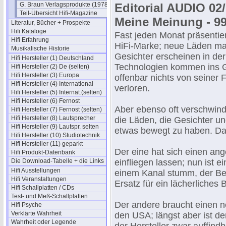
G. Braun Verlagsprodukte (1978)
Editorial AUDIO 02/
Teil-Übersicht Hifi-Magazine
Meine Meinung - 99
Literatur, Bücher + Prospekte
Hifi Kataloge
Fast jeden Monat präsentier
Hifi Erfahrung
HiFi-Marke; neue Läden ma
Musikalische Historie
Gesichter erscheinen in de
Hifi Hersteller (1) Deutschland
Technologien kommen ins G
Hifi Hersteller (2) De (selten)
Hifi Hersteller (3) Europa
offenbar nichts von seiner 
Hifi Hersteller (4) International
verloren.
Hifi Hersteller (5) Internat.(selten)
Hifi Hersteller (6) Fernost
Aber ebenso oft verschwin
Hifi Hersteller (7) Fernost (selten)
Hifi Hersteller (8) Lautsprecher
die Läden, die Gesichter un
Hifi Hersteller (9) Lautspr. selten
etwas bewegt zu haben. Da
Hifi Hersteller (10) Studiotechnik
Hifi Hersteller (11) geparkt
Der eine hat sich einen ang
Hifi Produkt-Datenbank
Die Download-Tabelle + die Links
einfliegen lassen; nun ist ei
Hifi Ausstellungen
einem Kanal stumm, der Bes
Hifi Veranstaltungen
Ersatz für ein lächerliches 
Hifi Schallplatten / CDs
Test- und Meß-Schallplatten
Der andere braucht einen 
Hifi Psyche
Verklärte Wahrheit
den USA; längst aber ist d
Wahrheit oder Legende