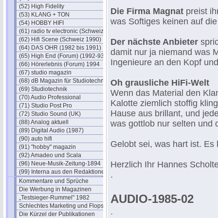
(52) High Fidelity
Die Firma Magnat
preist i
(53) KLANG + TON
was Softiges keinen auf die 
(54) HOBBY HIFI
(61) radio tv electronic (Schweiz)
(62) Hifi Scene (Schweiz 1990)
Der nächste Anbieter
spri
(64) DAS OHR (1982 bis 1991)
damit nur ja niemand was M
(65) High End (Forum) (1992-93)
Ingenieure an den Kopf und
(66) Hörerlebnis (Forum) 1994
(67) studio magazin
(68) dB Magazin für Studiotechnik
Oh grausliche HiFi-Welt
(69) Studiotechnik
Wenn das Material den Kla
(70) Audio Professional
Kalotte ziemlich stoffig kli
(71) Studio Post Pro
Hause aus brillant, und jed
(72) Studio Sound (UK)
(88) Analog aktuell
was gottlob nur selten un
(89) Digital Audio (1987)
(90) auto hifi
Gelobt sei, was hart ist. Es
(91) "hobby" magazin
(92) Amadeo und Scala
Herzlich Ihr Hannes Scholt
(96) Neue-Musik-Zeitung-1894
(99) Interna aus den Redaktionen
.
Kommentare und Sprüche
Die Werbung in Magazinen
AUDIO-1985-02
„Testsieger-Rummel" 1982
Schlechtes Marketing und Flops
.
Die Kürzel der Publikationen