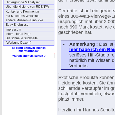
der Hersteller zwar auffindb
Hintergründe & Analysen
Über die Historie von RDE/IPW
Der dritte ist auf ein gera
Kontakt und Kommentar
eines 300-Watt-Vierwege-La
Zur Museums-Werkstatt
andere Museen - Einblicke
ursprünglich mal über 2.000
Ebay Erlebnisse
noch 690 Mark kostet, wie 
Impressum
geschrieben hat.
International Page
.
Die schnelle Suchseite
"Werbung Dezent"
Anmerkung :
Das ist
Es geht: anonym suchen
hier habe ich ein Bei
mit "startpage"
seriöses Hifi-Studio 
Warum anonym surfen ?
natürlich mit Wissen d
Vertriebs.
.
Exotische Produkte können
Heidengeld kosten. Sie ähne
schillernde Farbtupfer im 
Lustgefühl vermitteln, etw
platzt immer.
Herzlich Ihr Hannes Scholt