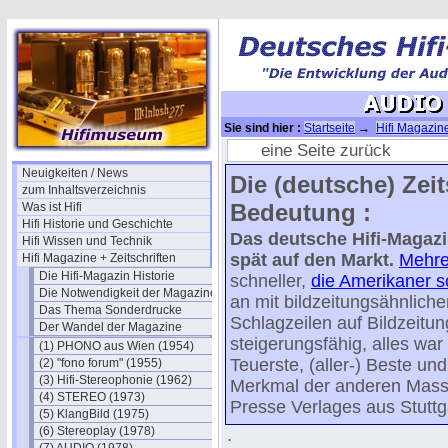
Sie sind hier :
Startseite
→
Hifi Magazine
eine Seite zurück
Neuigkeiten / News
Die (deutsche) Zei
zum Inhaltsverzeichnis
Bedeutung :
Was ist Hifi
Hifi Historie und Geschichte
Das deutsche Hifi-Magaz
Hifi Wissen und Technik
spät auf den Markt.
Mehre
Hifi Magazine + Zeitschriften
Die Hifi-Magazin Historie
schneller,
die Amerikaner 
Die Notwendigkeit der Magazine
an mit bildzeitungsähnliche
Das Thema Sonderdrucke
Schlagzeilen auf Bildzeitu
Der Wandel der Magazine
steigerungsfähig, alles war 
(1) PHONO aus Wien (1954)
Teuerste, (aller-) Beste un
(2) "fono forum" (1955)
(3) Hifi-Stereophonie (1962)
Merkmal der anderen Masse
(4) STEREO (1973)
Presse Verlages aus Stuttg
(5) KlangBild (1975)
(6) Stereoplay (1978)
.