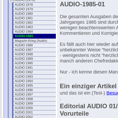
(7) AUDIO (1978)
AUDIO-1985-01
AUDIO 1978
AUDIO 1979
AUDIO 1980
Die gesamten Ausgaben d
AUDIO 1981
Jahrganges 1985 sind durch
AUDIO 1982
wenigen beachtenswerten A
AUDIO 1983
AUDIO 1984
Kommentieren und Korrigie
AUDIO 1985
Magazin-Krieg (Audio)
Es fällt auch hier wieder auf
AUDIO 1986
unbekannter Weise "herzlic
AUDIO 1987
AUDIO 1988
- wenigestens nicht "herzlich
AUDIO 1989
manch anderen Chefredakt
AUDIO 1990
AUDIO 1991
Nur - ich kenne diesen Mann
AUDIO 1992
AUDIO 1993
.
AUDIO 1994
Ein einziger Artikel
AUDIO 1995
AUDIO 1996
und das ist ein (Test-)
Besuc
AUDIO 1997
.
AUDIO 1998
AUDIO 1999
Editorial AUDIO 01
AUDIO 2000
Vorurteile
AUDIO 2001
AUDIO 2002