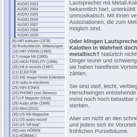
Lautsprecher mit Metall-Kal
AUDIO 2003
bekanntlich hart, unterkühl
AUDIO 2004
AUDIO 2005
unmusikalisch. Mit ihnen ve
AUDIO 2006
Assoziationen, die zum Met
AUDIO 2007
möglich sind.
AUDIO 2008
AUDIO 2009
Oder klingen Lautsprecher
(8) HIFI exklusiv (1978)
(9) Runfunktechn. Mitteilungen
Kalotten in Wahrheit doch
(16) HIFI VISION (1985)
metallisch?
Natürlich nicht
(17) image hifi (1995)
Dinger teurer und schwierig
(18) HIGH FIDELITY (1996)
sie haben handfeste Vorteile
(20) hifi & records (1997)
(21) ELEKTOR
zählen.
(22) IHE Image Home Entertainment
(23) radio-tv-electronic
Sie sind steif, leicht, ver
(25) HIFI-STARS
Herschwingen entstehende 
(26) PHONO (von Stereoo)
(27) LP Magazin (Vinyl)
meist noch hoch belastbar 
(28) Audio phile (1999)
sterben.
(29) Mint (2015)
(30) US Hifi-Magazine
Aber um nicht an den schnel
(31) US audio-record
und jedem sich ihr Vorurteil
(32) US "off duty"
fröhlichen Purzelbäume.
(50) rein HÖREN
(51) HÖRMAL!