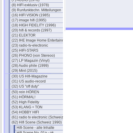
(7) AUDIO (1978)
(8) HIFI exklusiv (1978)
(9) Runfunktechn. Mitteilungen
(16) HIFI VISION (1985)
(17) image hifi (1995)
(18) HIGH FIDELITY (1996)
(20) hifi & records (1997)
(21) ELEKTOR
(22) IHE Image Home Entertainment
(23) radio-tv-electronic
(25) HIFI-STARS
(26) PHONO (von Stereoo)
(27) LP Magazin (Vinyl)
(28) Audio phile (1999)
(29) Mint (2015)
(30) US Hifi-Magazine
(31) US audio-record
(32) US "off duty"
(50) rein HÖREN
(51) HÖRMAL!
(52) High Fidelity
(53) KLANG + TON
(54) HOBBY HIFI
(61) radio tv electronic (Schweiz)
(62) Hifi Scene (Schweiz 1990)
Hifi-Scene - alle Inhalte
Hifi Scene No. 01a - ok