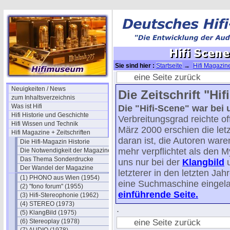
Sie sind hier :
Startseite
→
Hifi Magazine
No. 11a
eine Seite zurück
Neuigkeiten / News
Die Zeitschrift "Hi
zum Inhaltsverzeichnis
Was ist Hifi
Die "Hifi-Scene" war bei
Hifi Historie und Geschichte
Verbreitungsgrad reichte o
Hifi Wissen und Technik
März 2000 erschien die le
Hifi Magazine + Zeitschriften
daran ist, die Autoren ware
Die Hifi-Magazin Historie
mehr verpflichtet als den 
Die Notwendigkeit der Magazine
Das Thema Sonderdrucke
uns nur bei der
Klangbild
u
Der Wandel der Magazine
letzterer in den letzten Ja
(1) PHONO aus Wien (1954)
eine Suchmaschine eingela
(2) "fono forum" (1955)
einführende Seite.
(3) Hifi-Stereophonie (1962)
(4) STEREO (1973)
.
(5) KlangBild (1975)
eine Seite zurück
(6) Stereoplay (1978)