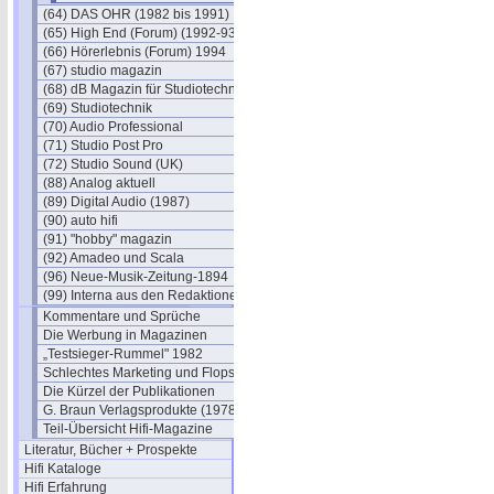
(64) DAS OHR (1982 bis 1991)
(65) High End (Forum) (1992-93)
(66) Hörerlebnis (Forum) 1994
(67) studio magazin
(68) dB Magazin für Studiotechnik
(69) Studiotechnik
(70) Audio Professional
(71) Studio Post Pro
(72) Studio Sound (UK)
(88) Analog aktuell
(89) Digital Audio (1987)
(90) auto hifi
(91) "hobby" magazin
(92) Amadeo und Scala
(96) Neue-Musik-Zeitung-1894
(99) Interna aus den Redaktionen
Kommentare und Sprüche
Die Werbung in Magazinen
„Testsieger-Rummel" 1982
Schlechtes Marketing und Flops
Die Kürzel der Publikationen
G. Braun Verlagsprodukte (1978)
Teil-Übersicht Hifi-Magazine
Literatur, Bücher + Prospekte
Hifi Kataloge
Hifi Erfahrung