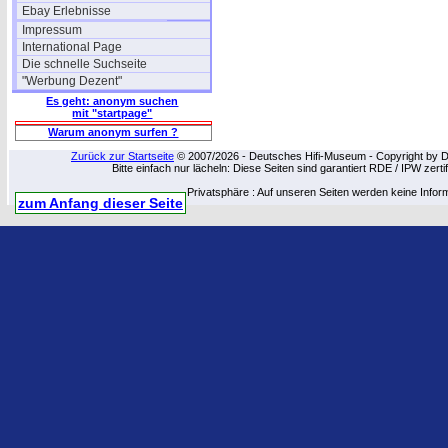
Ebay Erlebnisse
Impressum
International Page
Die schnelle Suchseite
"Werbung Dezent"
Es geht: anonym suchen
mit "startpage"
Warum anonym surfen ?
Zurück zur Startseite
© 2007/2026 - Deutsches Hifi-Museum - Copyright by Dip
Bitte einfach nur lächeln: Diese Seiten sind garantiert RDE / IPW zert
Privatsphäre : Auf unseren Seiten werden keine Infor
zum Anfang dieser Seite