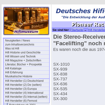
Sie sind hier :
Startseite
→
Hifi Herstelle
Quadro
→ Pioneer Receiver 1975
Die Stereo-Receive
Neuigkeiten / News
"Facelifting" noch 
zum Inhaltsverzeichnis
Was ist Hifi
Es waren noch die aus 197
Hifi Historie und Geschichte
Hifi Wissen und Technik
Hifi Magazine + Zeitschriften
SX-1010
Literatur, Bücher + Prospekte
Hifi Kataloge
SX-939
Hifi Erfahrung
SX-838
Musikalische Historie
SX-737
Hifi Hersteller (1) Deutschland
SX-636
Hifi Hersteller (2) De (selten)
SX-535
Hifi Hersteller (3) Europa
Hifi Hersteller (4) International
SX-434
Hifi Hersteller (5) Internat.(selten)
SX-300
Hifi Hersteller (6) Fernost