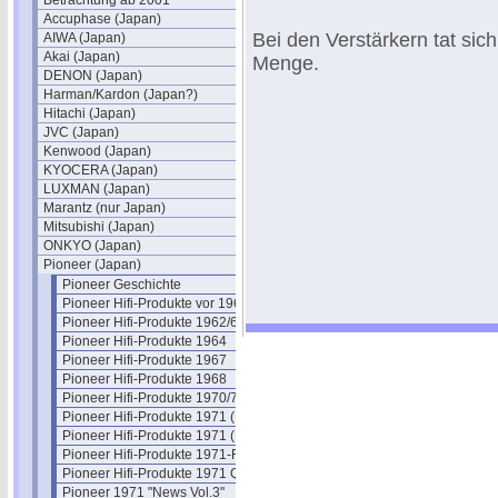
Betrachtung ab 2001
Accuphase (Japan)
Bei den Verstärkern tat sic
AIWA (Japan)
Akai (Japan)
Menge.
DENON (Japan)
Harman/Kardon (Japan?)
Hitachi (Japan)
JVC (Japan)
Kenwood (Japan)
KYOCERA (Japan)
LUXMAN (Japan)
Marantz (nur Japan)
Mitsubishi (Japan)
ONKYO (Japan)
Pioneer (Japan)
Pioneer Geschichte
Pioneer Hifi-Produkte vor 1961
Pioneer Hifi-Produkte 1962/63
Pioneer Hifi-Produkte 1964
Pioneer Hifi-Produkte 1967
Pioneer Hifi-Produkte 1968
Pioneer Hifi-Produkte 1970/71
Pioneer Hifi-Produkte 1971 (Belgien)
Pioneer Hifi-Produkte 1971 (DE)
Pioneer Hifi-Produkte 1971-Flyer
Pioneer Hifi-Produkte 1971 Quadro
Pioneer 1971 "News Vol.3"