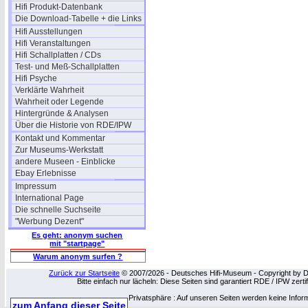
Hifi Produkt-Datenbank
Die Download-Tabelle + die Links
Hifi Ausstellungen
Hifi Veranstaltungen
Hifi Schallplatten / CDs
Test- und Meß-Schallplatten
Hifi Psyche
Verklärte Wahrheit
Wahrheit oder Legende
Hintergründe & Analysen
Über die Historie von RDE/IPW
Kontakt und Kommentar
Zur Museums-Werkstatt
andere Museen - Einblicke
Ebay Erlebnisse
Impressum
International Page
Die schnelle Suchseite
"Werbung Dezent"
Es geht: anonym suchen
mit "startpage"
Warum anonym surfen ?
Zurück zur Startseite
© 2007/2026 - Deutsches Hifi-Museum - Copyright by Dip
Bitte einfach nur lächeln: Diese Seiten sind garantiert RDE / IPW zert
Privatsphäre : Auf unseren Seiten werden keine Infor
zum Anfang dieser Seite