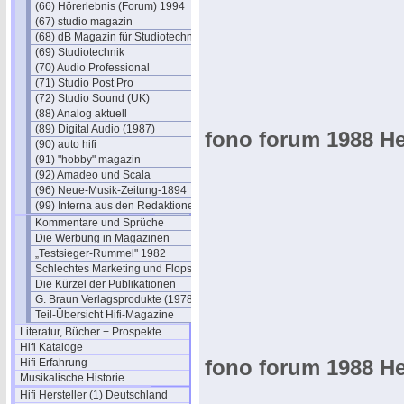
(66) Hörerlebnis (Forum) 1994
(67) studio magazin
(68) dB Magazin für Studiotechnik
(69) Studiotechnik
(70) Audio Professional
(71) Studio Post Pro
(72) Studio Sound (UK)
(88) Analog aktuell
(89) Digital Audio (1987)
fono forum 1988 He
(90) auto hifi
(91) "hobby" magazin
(92) Amadeo und Scala
(96) Neue-Musik-Zeitung-1894
(99) Interna aus den Redaktionen
Kommentare und Sprüche
Die Werbung in Magazinen
„Testsieger-Rummel" 1982
Schlechtes Marketing und Flops
Die Kürzel der Publikationen
G. Braun Verlagsprodukte (1978)
Teil-Übersicht Hifi-Magazine
Literatur, Bücher + Prospekte
Hifi Kataloge
fono forum 1988 He
Hifi Erfahrung
Musikalische Historie
Hifi Hersteller (1) Deutschland