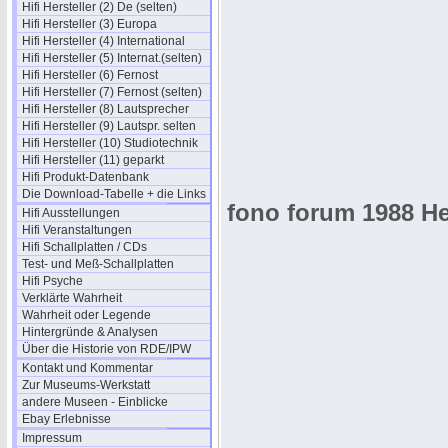
Hifi Hersteller (2) De (selten)
Hifi Hersteller (3) Europa
Hifi Hersteller (4) International
Hifi Hersteller (5) Internat.(selten)
Hifi Hersteller (6) Fernost
Hifi Hersteller (7) Fernost (selten)
Hifi Hersteller (8) Lautsprecher
Hifi Hersteller (9) Lautspr. selten
Hifi Hersteller (10) Studiotechnik
Hifi Hersteller (11) geparkt
Hifi Produkt-Datenbank
Die Download-Tabelle + die Links
fono forum 1988 He
Hifi Ausstellungen
Hifi Veranstaltungen
Hifi Schallplatten / CDs
Test- und Meß-Schallplatten
Hifi Psyche
Verklärte Wahrheit
Wahrheit oder Legende
Hintergründe & Analysen
Über die Historie von RDE/IPW
Kontakt und Kommentar
Zur Museums-Werkstatt
andere Museen - Einblicke
Ebay Erlebnisse
Impressum