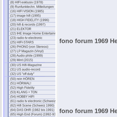
(8) HIFI exklusiv (1978)
(9) Runfunktechn. Mitteilungen
(16) HIFI VISION (1985)
(17) image hifi (1995)
(18) HIGH FIDELITY (1996)
(20) hifi & records (1997)
(21) ELEKTOR
(22) IHE Image Home Entertainment
(23) radio-tv-electronic
fono forum 1969 He
(25) HIFI-STARS
(26) PHONO (von Stereoo)
(27) LP Magazin (Vinyl)
(28) Audio phile (1999)
(29) Mint (2015)
(30) US Hifi-Magazine
(31) US audio-record
(32) US "off duty"
(50) rein HÖREN
(51) HÖRMAL!
(52) High Fidelity
(53) KLANG + TON
(54) HOBBY HIFI
(61) radio tv electronic (Schweiz)
(62) Hifi Scene (Schweiz 1990)
fono forum 1969 He
(64) DAS OHR (1982 bis 1991)
(65) High End (Forum) (1992-93)