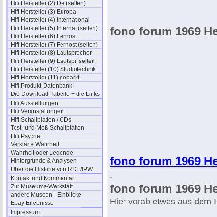
Hifi Hersteller (2) De (selten)
Hifi Hersteller (3) Europa
Hifi Hersteller (4) International
Hifi Hersteller (5) Internat.(selten)
fono forum 1969 He
Hifi Hersteller (6) Fernost
Hifi Hersteller (7) Fernost (selten)
Hifi Hersteller (8) Lautsprecher
Hifi Hersteller (9) Lautspr. selten
Hifi Hersteller (10) Studiotechnik
Hifi Hersteller (11) geparkt
Hifi Produkt-Datenbank
Die Download-Tabelle + die Links
Hifi Ausstellungen
Hifi Veranstaltungen
Hifi Schallplatten / CDs
Test- und Meß-Schallplatten
Hifi Psyche
Verklärte Wahrheit
Wahrheit oder Legende
fono forum 1969 Hef
Hintergründe & Analysen
Über die Historie von RDE/IPW
.
Kontakt und Kommentar
fono forum 1969 He
Zur Museums-Werkstatt
andere Museen - Einblicke
Hier vorab etwas aus dem In
Ebay Erlebnisse
Impressum