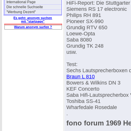
International Page
HiFi-Report: Die Stuttgarte
Die schnelle Suchseite
Siemens RS 17 electronic
"Werbung Dezent"
Philips RH 891
Es geht: anonym suchen
Pioneer SX-990
mit "startpage"
Grundig RTV 650
Warum anonym surfen ?
Loewe-Opta
Saba 8080
Grundig TK 248
usw.
Test:
Sechs Lautsprecherboxen 
Braun L 810
Bowers & Wilkins DN 3
KEF Concerto
Saba Hifi-Lautsprecherbox
Toshiba SS-41
Wharfedale Rosedale
.
fono forum 1969 He