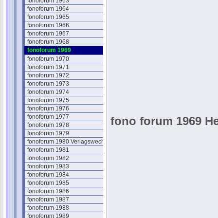
fonoforum 1963
fonoforum 1964
fonoforum 1965
fonoforum 1966
fonoforum 1967
fonoforum 1968
fonoforum 1969
fonoforum 1970
fonoforum 1971
fonoforum 1972
fonoforum 1973
fonoforum 1974
fonoforum 1975
fonoforum 1976
fonoforum 1977
fono forum 1969 He
fonoforum 1978
fonoforum 1979
fonoforum 1980 Verlagswechsel
fonoforum 1981
fonoforum 1982
fonoforum 1983
fonoforum 1984
fonoforum 1985
fonoforum 1986
fonoforum 1987
fonoforum 1988
fonoforum 1989