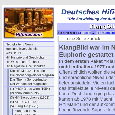
Sie sind hier :
Startseite
→
Hifi Magazine
eine Seite zurück
Neuigkeiten / News
KlangBild war im 
zum Inhaltsverzeichnis
Euphorie gestartet
Was ist Hifi
Hifi Historie und Geschichte
In dem ersten Paket "Kla
Hifi Wissen und Technik
nicht enthalten. 1977 un
Hifi Magazine + Zeitschriften
Die Hifi-Magazin Historie
Offensichtlich wollten die 
Die Notwendigkeit der Magazine
und sprachliche Niveau de
Das Thema Sonderdrucke
tiefer ansiedeln. Vielen fa
Der Wandel der Magazine
das intellektuelle Niveau d
(1) PHONO aus Wien (1954)
hoch. Doch lange ging das 
(2) "fono forum" (1955)
(3) Hifi-Stereophonie (1962)
kamen ab 1978 mit Macht i
(4) STEREO (1973)
Hifi-Markt und der aufko
(5) KlangBild (1975)
hochglänzende Super-Hochg
KlangBild 1975