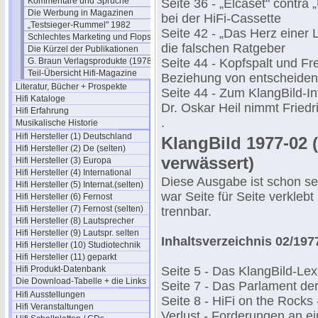
Kommentare und Sprüche
Seite 36 - „Elcaset" contra
Die Werbung in Magazinen
bei der HiFi-Cassette
„Testsieger-Rummel" 1982
Seite 42 - „Das Herz einer L
Schlechtes Marketing und Flops
die falschen Ratgeber
Die Kürzel der Publikationen
G. Braun Verlagsprodukte (1978)
Seite 44 - Kopfspalt und F
Teil-Übersicht Hifi-Magazine
Beziehung von entscheiden
Literatur, Bücher + Prospekte
Seite 44 - Zum KlangBild-I
Hifi Kataloge
Dr. Oskar Heil nimmt Friedr
Hifi Erfahrung
.
Musikalische Historie
Hifi Hersteller (1) Deutschland
KlangBild 1977-02 (
Hifi Hersteller (2) De (selten)
verwässert)
Hifi Hersteller (3) Europa
Hifi Hersteller (4) International
Diese Ausgabe ist schon se
Hifi Hersteller (5) Internat.(selten)
war Seite für Seite verklebt
Hifi Hersteller (6) Fernost
Hifi Hersteller (7) Fernost (selten)
trennbar.
Hifi Hersteller (8) Lautsprecher
Hifi Hersteller (9) Lautspr. selten
Inhaltsverzeichnis 02/197
Hifi Hersteller (10) Studiotechnik
Hifi Hersteller (11) geparkt
Hifi Produkt-Datenbank
Seite 5 - Das KlangBild-Lex
Die Download-Tabelle + die Links
Seite 7 - Das Parlament de
Hifi Ausstellungen
Seite 8 - HiFi on the Rocks
Hifi Veranstaltungen
Verlust - Forderungen an ei