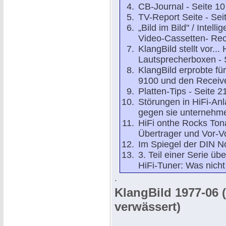
CB-Journal - Seite 10
TV-Report Seite - Sei
„Bild im Bild" / Intell
Video-Cassetten- Re
KlangBild stellt vor..
Lautsprecherboxen - 
KlangBild erprobte fü
9100 und den Receive
Platten-Tips - Seite 2
Störungen in HiFi-An
gegen sie unternehme
HiFi onthe Rocks Ton
Übertrager und Vor-Vo
Im Spiegel der DIN N
3. Teil einer Serie ü
HiFi-Tuner: Was nicht
.
KlangBild 1977-06 (
verwässert)