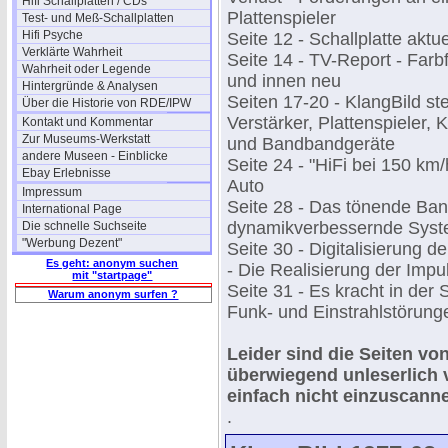
Hifi Schallplatten / CDs
Plattenspieler
Test- und Meß-Schallplatten
Hifi Psyche
Seite 12 - Schallplatte aktue
Verklärte Wahrheit
Seite 14 - TV-Report - Far
Wahrheit oder Legende
und innen neu
Hintergründe & Analysen
Seiten 17-20 - KlangBild stel
Über die Historie von RDE/IPW
Verstärker, Plattenspieler
Kontakt und Kommentar
Zur Museums-Werkstatt
und Bandbandgeräte
andere Museen - Einblicke
Seite 24 - "HiFi bei 150 km
Ebay Erlebnisse
Auto
Impressum
Seite 28 - Das tönende Ban
International Page
dynamikverbessernde Syst
Die schnelle Suchseite
"Werbung Dezent"
Seite 30 - Digitalisierung d
Es geht: anonym suchen
- Die Realisierung der Impu
mit "startpage"
Seite 31 - Es kracht in der
Warum anonym surfen ?
Funk- und Einstrahlstörung
Leider sind die Seiten von
überwiegend unleserlich
einfach nicht einzuscann
.