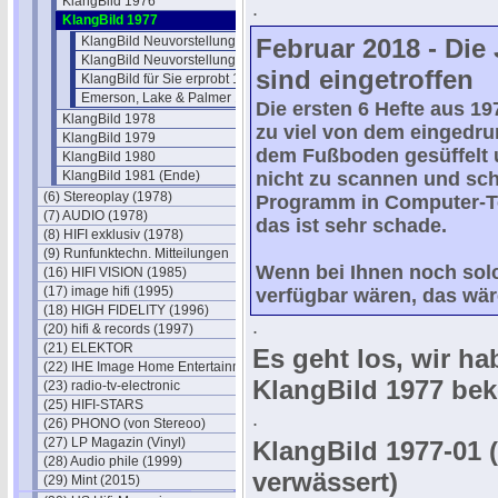
KlangBild 1976
.
KlangBild 1977
KlangBild Neuvorstellungen 1977
Februar 2018 - Die
KlangBild Neuvorstellungen 1977 - 2
sind eingetroffen
KlangBild für Sie erprobt 1977
Emerson, Lake & Palmer 1977
Die ersten 6 Hefte aus 19
KlangBild 1978
zu viel von dem eingedr
KlangBild 1979
dem Fußboden gesüffelt u
KlangBild 1980
KlangBild 1981 (Ende)
nicht zu scannen und sc
(6) Stereoplay (1978)
Programm in Computer-Te
(7) AUDIO (1978)
das ist sehr schade.
(8) HIFI exklusiv (1978)
(9) Runfunktechn. Mitteilungen
Wenn bei Ihnen noch solc
(16) HIFI VISION (1985)
(17) image hifi (1995)
verfügbar wären, das wär
(18) HIGH FIDELITY (1996)
.
(20) hifi & records (1997)
(21) ELEKTOR
Es geht los, wir h
(22) IHE Image Home Entertainment
KlangBild 1977 b
(23) radio-tv-electronic
(25) HIFI-STARS
.
(26) PHONO (von Stereoo)
(27) LP Magazin (Vinyl)
KlangBild 1977-01 (
(28) Audio phile (1999)
verwässert)
(29) Mint (2015)