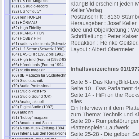
(30) US Hifi-Magazine
KlangBild erscheint jeden 
(31) US audio-record
Keller Verlag
(32) US "off duty"
Postanschrift : 8130 Starn
(50) rein HÖREN
Herausgeber : Josef Keller
(51) HÖRMAL!
(52) High Fidelity
Idee und Objektleitung : W
(53) KLANG + TON
Schriftleitung : Peter Kaiser
(54) HOBBY HIFI
Redaktion : Heinke Geißler
(61) radio tv electronic (Schweiz)
Layout : Albert Obermeier
(62) Hifi Scene (Schweiz 1990)
(64) DAS OHR (1982 bis 1991)
(65) High End (Forum) (1992-93)
(66) Hörerlebnis (Forum) 1994
Inhaltsverzeichnis 01/197
(67) studio magazin
(68) dB Magazin für Studiotechnik
(69) Studiotechnik
Seite 5 - Das KlangBild-Lex
(70) Audio Professional
Seite 10 - Das Parlament d
(71) Studio Post Pro
Seite 14 - HiFi on the Rocks
(72) Studio Sound (UK)
alles .
(88) Analog aktuell
(89) Digital Audio (1987)
Ein Interview mit dem Platt
(90) auto hifi
zum Thema: Technik und Kl
(91) "hobby" magazin
Seite 20 - Rumpelstörungen
(92) Amadeo und Scala
Plattenspieler-Laufwerk
(96) Neue-Musik-Zeitung-1894
Seite 25-28 - Die gelben Seit
(99) Interna aus den Redaktionen