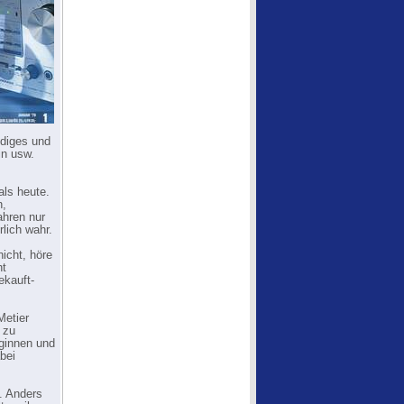
idiges und
in usw.
als heute.
n,
ahren nur
lich wahr.
icht, höre
ht
ekauft-
Metier
 zu
eginnen und
bei
n. Anders