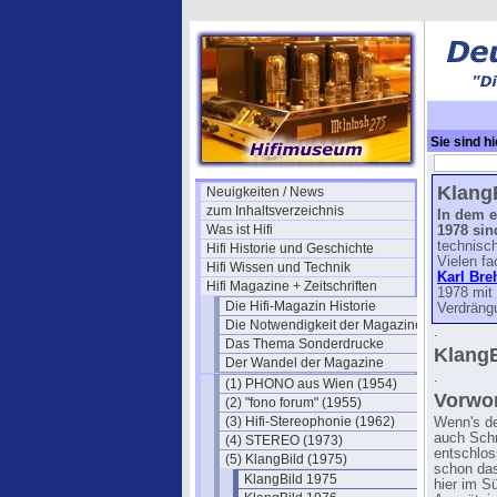
Sie sind hi
Klang
Neuigkeiten / News
zum Inhaltsverzeichnis
In dem e
Was ist Hifi
1978
sin
technisc
Hifi Historie und Geschichte
Vielen fa
Hifi Wissen und Technik
Karl Bre
Hifi Magazine + Zeitschriften
1978 mit
Die Hifi-Magazin Historie
Verdräng
Die Notwendigkeit der Magazine
.
Das Thema Sonderdrucke
KlangB
Der Wandel der Magazine
.
(1) PHONO aus Wien (1954)
Vorwor
(2) "fono forum" (1955)
(3) Hifi-Stereophonie (1962)
Wenn's de
auch Schn
(4) STEREO (1973)
entschlos
(5) KlangBild (1975)
schon da
KlangBild 1975
hier im S