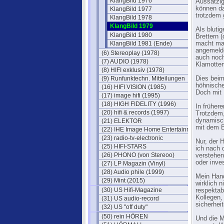
KlangBild 1976
Aussätzig
können da
KlangBild 1977
trotzdem 
KlangBild 1978
KlangBild 1979
Als bluti
KlangBild 1980
Brettern 
KlangBild 1981 (Ende)
macht man
angemelde
(6) Stereoplay (1978)
auch noch
(7) AUDIO (1978)
Klamotten
(8) HIFI exklusiv (1978)
(9) Runfunktechn. Mitteilungen
Dies beim
höhnische
(16) HIFI VISION (1985)
Doch mit 
(17) image hifi (1995)
(18) HIGH FIDELITY (1996)
In früher
(20) hifi & records (1997)
Trotzdem,
dynamisch
(21) ELEKTOR
mit dem B
(22) IHE Image Home Entertainment
(23) radio-tv-electronic
Nur, der 
(25) HIFI-STARS
ich nach 
(26) PHONO (von Stereoo)
verstehen
oder inve
(27) LP Magazin (Vinyl)
(28) Audio phile (1999)
Mein Hand
(29) Mint (2015)
wirklich 
(30) US Hifi-Magazine
respektab
Kollegen,
(31) US audio-record
sicherhei
(32) US "off duty"
(50) rein HÖREN
Und die M