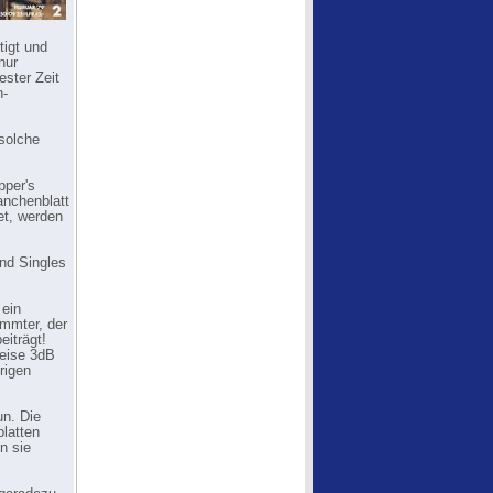
igt und
nur
ester Zeit
n-
.
solche
pper's
anchenblatt
et, werden
ind Singles
 ein
immter, der
eiträgt!
eise 3dB
rigen
un. Die
platten
n sie