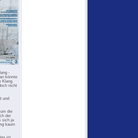
lang -
man könnte
m Klang.
doch nicht
ut und
 um die
ch der
 sich ja
rung kaum
as ist