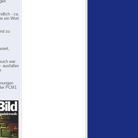
igen
dlich - ca.
ie ein Wort
und zu
siert,
rsuch war
- ausfallen
e
chnungen
dler PCM1