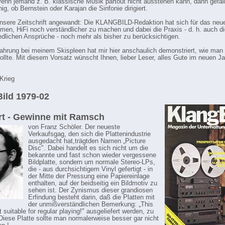
enn jemand z. B. klassische Musik partout nicht ausstehen kann, dann gefäll
ig, ob Bernstein oder Karajan die Sinfonie dirigiert.
nsere Zeitschrift angewandt: Die KLANGBILD-Redaktion hat sich für das neu
en, HiFi noch verständlicher zu machen und dabei die Praxis - d. h. auch di
edlichen Ansprüche - noch mehr als bisher zu berücksichtigen.
ahrung bei meinem Skispleen hat mir hier anschaulich demonstriert, wie man 
llte. Mit diesem Vorsatz wünscht Ihnen, lieber Leser, alles Gute im neuen Ja
Krieg
ild 1979-02
t - Gewinne mit Ramsch
von Franz Schöler. Der neueste
Verkaufsgag, den sich die Plattenindustrie
ausgedacht hat,trägtden Namen „Picture
Disc". Dabei handelt es sich nicht um die
bekannte und fast schon wieder vergessene
Bildplatte, sondern um normale Stereo-LPs,
die - aus durchsichtigem Vinyl gefertigt - in
der Mitte der Pressung eine Papiereinlage
enthalten, auf der beidseitig ein Bildmotiv zu
sehen ist. Der Zynismus dieser grandiosen
Erfindung besteht darin, daß die Platten mit
der unmißverständlichen Bemerkung: „This
t suitable for regular playing!" ausgeliefert werden, zu
Diese Platte sollte man normalerweise besser gar nicht