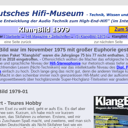
Zum 
er :
Startseite
→
Hifi Magazine + Zeitschriften
→
(5) KlangBild (1975)
→ KlangBild
eine Seite zurück
zur nächsten Seite
Bild war im November 1975 mit großer Euphorie gest
rsten Paket "Klangbild" waren die Jahrgänge 75 bis 77 nicht enthalten. 
d in 2018
eingetroffen. -
Offensichtlich wollten die Macher das erfolgreiche 
he und sprachliche Niveau der
Hifi-Stereophonie
nur rhetorisch etwas tiefer a
chfremden Lesern (Nicht-Technikern) war das intellektuelle Niveau des
Dipl. 
h
einfach zu hoch. Doch lange ging das nicht gut, denn die anderen Verlage 
 Macht in den scheinbar immer noch grenzenlosen Hifi-Markt und der aufko
ungswettbewerb über hochglänzende Super-Hochglanz-Titelseiten war gnaden
ild 1979-01
t - Teures Hobby
m Esel zu wohl wird, geht er aufs Eis. Es darf aber
ee sein. Kurzum, ich habe mich vor kurzem
sen, das Skifahren zu erlernen. Erstens, weil mir
s Zuschauen Spaß macht, und zweitens, weil man sich
üden Deutschlands als Nicht-Skifahrer fast wie ein