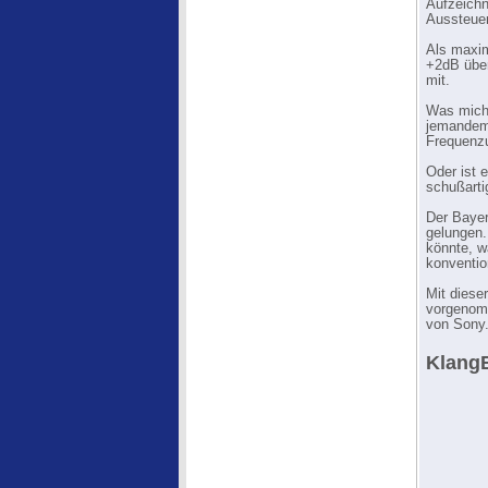
Aufzeichn
Aussteue
Als maxim
+2dB über
mit.
Was mich 
jemandem 
Frequenzu
Oder ist 
schußarti
Der Bayer
gelungen.
könnte, w
konventio
Mit diese
vorgenomm
von Sony
KlangB