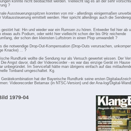
ungen konnte nicht beobachtet werden. Vielleicht lag es an der sehr vorsicht
rung ?
ale Aussteuerungsspitzen konnten von mir - allerdings einigermaßen unverbin
 Vollaussteuerung ermittelt werden. Hier spricht allerdings auch die Sendereg
gestört hat: Hin und wieder war ein Rumsen zu hören. Entweder fiel hier ab 
etwas aufs Podium, oder wirkt hier vielleicht schon der bis 0Hz reichende
mfang, der schon den kleinsten Luftstrom in einen Plop umwandelt ?
es die notwendige Drop-Out-Kompensation (Drop-Outs verursachen, unkompen
ge Knacke) ... ?
ische Rundfunk wollte die Sendung nur als Versuch gewertet wissen. Der Ve
 Die Angst davor, daß der Videorecorder - es war das einzige Gerät im Hause 
ar unbegründet. Im Servicefall hätte man übrigens einfach auf das mitlaufend
nelle Tonband umgeschaltet. Kg.
r Gerätekombination hat der Bayerische Rundfunk seine ersten Digitalaufzei
en: Videorecorder Betamax (in NTSC-Version) und der Ana-log/Digital-Wan
.
ild 1979-04