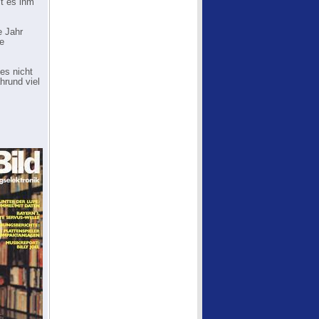
t es ihm
e Jahr
e
es nicht
hrund viel