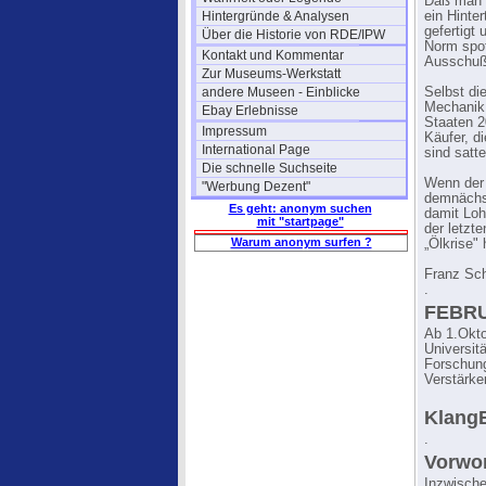
Daß man s
Hintergründe & Analysen
ein Hinte
gefertigt
Über die Historie von RDE/IPW
Norm spot
Kontakt und Kommentar
Ausschuß
Zur Museums-Werkstatt
andere Museen - Einblicke
Selbst di
Mechanik g
Ebay Erlebnisse
Staaten 2
Impressum
Käufer, d
International Page
sind satt
Die schnelle Suchseite
Wenn der 
"Werbung Dezent"
demnächst
Es geht: anonym suchen
damit Loh
mit "startpage"
der letzte
Warum anonym surfen ?
„Ölkrise"
Franz Sch
.
FEBRU
Ab 1.Okto
Universit
Forschung
Verstärke
KlangB
.
Vorwor
Inzwische