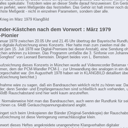
alles spekulativ. Trotzdem wäre an dieser Stelle darauf hinzuweisen: Ein Gerät
n perfekt, wenn Meßgeräte das feststellen. Das Gehör ist halt immer noch d
chste Meßgerät - nicht in einzelnen Parametern, sondern über alle.
Krieg im März 1979 KlangBild
nder-Kästchen nach dem Vorwort : März 1979
-Pionier
nuar 1979 zwischen 20.05 Uhr und 21.45 Uhr übertrug der Bayerische Rundf
 digitale Aufzeichnung eines Konzerts. Hier hatte man zum zweiten mal die
it (am 15. Juli 1978 war Digital-Premiere bei dieser Anstalt), eine Sendung o
chen anhören zu können. Das Programm umfaßte die 3. Sinfonie von Johan
Songfest" von Leonard Bernstein. Dirigiert beides von L. Bernstein.
Aufzeichnung dieses Konzerts in München wurde auf Videorecorder Betamax
men, dem der PCM-Wandler PCM-1 - zur Umwandlung des analogen in ein dig
vorgeschaltet war. (Im Augustheft 1978 haben wir in KLANGBILD detailliert übe
ufzeichnung berichtet.)
fnahme wäre zu sagen, daß ein Bandrauschen wirklich nicht zu hören war. Da
er; denn Sender- und Empfängerrauschen sind schließlich auch vorhanden, 
 60dB Rauschabstand sind hier wohl kaum anzutreffen.
 Normalerweise hört man das Bandrauschen, auch wenn der Rundfunk für se
hinen ca. 64dB Geräuschspannungsabstand angibt.
ingert sich beim Umkopieren der Bänder (Original-Sendekopie) der Rauschabs
Aufzeichnung ist diese Verringerung vernachlässigbar klein.
rwort dieses Heftes angekreidete unangenehme Klangverhalten digitaler