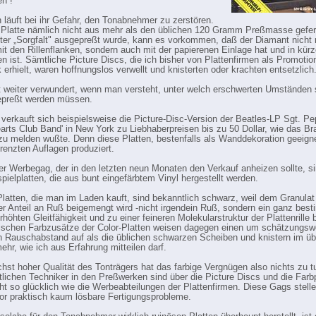
en !
läuft bei ihr Gefahr, den Tonabnehmer zu zerstören.
Platte nämlich nicht aus mehr als den üblichen 120 Gramm Preßmasse gefert
ter „Sorgfalt" ausgepreßt wurde, kann es vorkommen, daß der Diamant nicht 
it den Rillenflanken, sondern auch mit der papierenen Einlage hat und in kürz
en ist. Sämtliche Picture Discs, die ich bisher von Plattenfirmen als Promotio
erhielt, waren hoffnungslos verwellt und knisterten oder krachten entsetzlich
 weiter verwundert, wenn man versteht, unter welch erschwerten Umständen 
epreßt werden müssen.
verkauft sich beispielsweise die Picture-Disc-Version der Beatles-LP Sgt. Pe
arts Club Band' in New York zu Liebhaberpreisen bis zu 50 Dollar, wie das Br
 zu melden wußte. Denn diese Platten, bestenfalls als Wanddekoration geeign
grenzten Auflagen produziert.
er Werbegag, der in den letzten neun Monaten den Verkauf anheizen sollte, s
pielplatten, die aus bunt eingefärbtem Vinyl hergestellt werden.
latten, die man im Laden kauft, sind bekanntlich schwarz, weil dem Granulat
r Anteil an Ruß beigemengt wird -nicht irgendein Ruß, sondern ein ganz best
rhöhten Gleitfähigkeit und zu einer feineren Molekularstruktur der Plattenrille b
schen Farbzusätze der Color-Platten weisen dagegen einen um schätzungsw
n Rauschabstand auf als die üblichen schwarzen Scheiben und knistern im üb
ehr, wie ich aus Erfahrung mitteilen darf.
chst hoher Qualität des Tonträgers hat das farbige Vergnügen also nichts zu t
tlichen Techniker in den Preßwerken sind über die Picture Discs und die Farb
cht so glücklich wie die Werbeabteilungen der Plattenfirmen. Diese Gags stelle
or praktisch kaum lösbare Fertigungsprobleme.