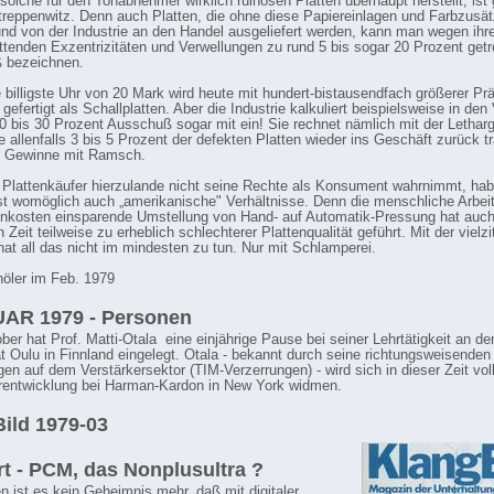
olche für den Tonabnehmer wirklich ruinösen Platten überhaupt herstellt, ist
rtreppenwitz. Denn auch Platten, die ohne diese Papiereinlagen und Farbzusä
 und von der Industrie an den Handel ausgeliefert werden, kann man wegen ihre
tenden Exzentrizitäten und Verwellungen zu rund 5 bis sogar 20 Prozent getr
 bezeichnen.
e billigste Uhr von 20 Mark wird heute mit hundert-bistausendfach größerer Prä
efertigt als Schallplatten. Aber die Industrie kalkuliert beispielsweise in den
0 bis 30 Prozent Ausschuß sogar mit ein! Sie rechnet nämlich mit der Letharg
ie allenfalls 3 bis 5 Prozent der defekten Platten wieder ins Geschäft zurück 
e Gewinne mit Ramsch.
Plattenkäufer hierzulande nicht seine Rechte als Konsument wahrnimmt, hab
 womöglich auch „amerikanische" Verhältnisse. Denn die menschliche Arbeit
nkosten einsparende Umstellung von Hand- auf Automatik-Pressung hat auch 
n Zeit teilweise zu erheblich schlechterer Plattenqualität geführt. Mit der vielzi
 hat all das nicht im mindesten zu tun. Nur mit Schlamperei.
öler im Feb. 1979
AR 1979 - Personen
ber hat Prof. Matti-Otala eine einjährige Pause bei seiner Lehrtätigkeit an de
ät Oulu in Finnland eingelegt. Otala - bekannt durch seine richtungsweisenden
en auf dem Verstärkersektor (TIM-Verzerrungen) - wird sich in dieser Zeit voll
rentwicklung bei Harman-Kardon in New York widmen.
ild 1979-03
t - PCM, das Nonplusultra ?
n ist es kein Geheimnis mehr, daß mit digitaler