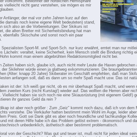
er vorkommt. Bewohner der nördlichen Hemisphäre
s vielleicht nicht ganz verstehen, sie mögen es mir
glauben.
ger Anfänger, der mal vor zehn Jahren kurz auf den
(die damals noch keine eigene Welt bedeuteten) stand,
 sich also an die Vorbereitungen. Der Skikurs ist
t, die alten Bretter mit Sicherheitsbindung hat man
, ebenfalls Skischuhe und sonst noch ein paar
.
 Spezialisten Sport-M. und Sport-Sch. nur kurz erwähnt, erntet man nur mitle
s Lächeln: veraltet, keine Sicherheit, kein Mensch stellt die Bindung richtig e
Hohn kommt man einem abgebrühten Redaktionsmitglied nicht bei.
en Zeiten haben sich, glaube ich, auch nicht mehr Leute die Haxen gebrochen 
 der Skilehrer würde einen ja glattweg exkommunizieren. Die braungebrannte
en (Alter: knapp 20 Jahre) Skiberater im Geschäft empfehlen, daß man Skif
esten anfangen soll, daß es dann um so mehr Spaß macht usw. Das ist natür
Haken ist der: Ich weiß gar nicht, ob es mir überhaupt Spaß macht, und wenn n
dem zweiten Kurs (nicht Kurstag!) wieder auf. Das wollten die Herren aber nic
. Vielleicht haben sie sich noch nie eine Skiausrüstung (mit eigenem Geld!) g
stieren ihr ganzes Geld da rein ?
ikap ist aber noch größer : Zum „Geiz" kommt noch dazu, daß ich von dem 
nichts verstehe. Die Verkäufer hatten bestimmt mein Wohl im Auge, leider aber
lem Preis. Gott sei Dank gibt es aber noch freundliche und fachkundige Koll
 und mit deren Hilfe habe ich das Problem gelöst extrem - ökonomisch und da
tstechnisch unbedenklich, ästhetisch aber bestimmt problematisch.
oral von der Geschicht? Was gut und teuer ist, muß nicht für jeden ideal sei