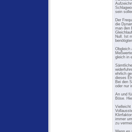
Aufzeich
Schlagwor
sein solle
Der Frequ
die Dynam
man den B
Gleichlau
Null. Ist
benötigte
Obgleich 
Meßwerte 
gleich in
Sämtliche
widerfuhr
ehrlich g
dieses Et
Bei den S
oder nur 
An und fü
Böse. Hie
Vielleich
Vollausst
Klirrfakt
immer um 
zu vermei
Wenn es s