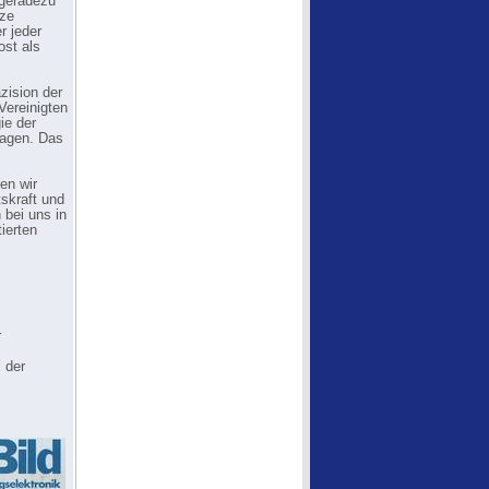
 geradezu
tze
r jeder
ost als
zision der
 Vereinigten
ie der
tragen. Das
en wir
skraft und
bei uns in
tierten
r
 der