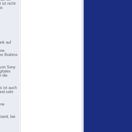
 ist nicht
as
unk auf
hne
nes Brahms
 von Sony
itales
r die
s ist auch
und sehr
ine
tand, bei