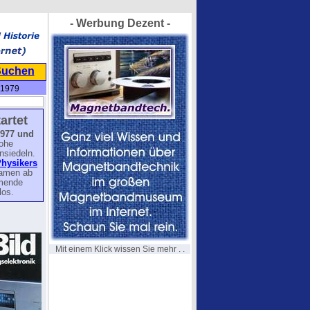
- Werbung Dezent -
Suchen
 1979
artet
1977 und
hohe
nsiedeln.
Physikers
kamen ab
mmende
los.
Mit einem Klick wissen Sie mehr . .