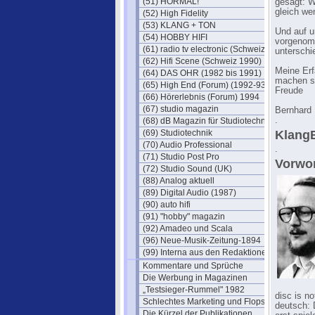
(51) HÖRMAL!
gesagt: W
gleich wen
(52) High Fidelity
(53) KLANG + TON
Und auf u
(54) HOBBY HIFI
vorgenomm
(61) radio tv electronic (Schweiz)
unterschi
(62) Hifi Scene (Schweiz 1990)
Meine Erf
(64) DAS OHR (1982 bis 1991)
machen so
(65) High End (Forum) (1992-93)
Freude
(66) Hörerlebnis (Forum) 1994
(67) studio magazin
Bernhard 
.
(68) dB Magazin für Studiotechnik
(69) Studiotechnik
KlangB
(70) Audio Professional
.
(71) Studio Post Pro
Vorwor
(72) Studio Sound (UK)
(88) Analog aktuell
(89) Digital Audio (1987)
(90) auto hifi
(91) "hobby" magazin
(92) Amadeo und Scala
(96) Neue-Musik-Zeitung-1894
(99) Interna aus den Redaktionen
Kommentare und Sprüche
Die Werbung in Magazinen
„Testsieger-Rummel" 1982
disc is no
Schlechtes Marketing und Flops
deutsch: 
Die Kürzel der Publikationen