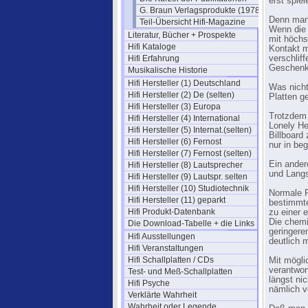
erst spiel
G. Braun Verlagsprodukte (1978)
Denn man 
Teil-Übersicht Hifi-Magazine
Wenn die 
Literatur, Bücher + Prospekte
mit höchs
Hifi Kataloge
Kontakt m
Hifi Erfahrung
verschliff
Geschenk 
Musikalische Historie
Hifi Hersteller (1) Deutschland
Was nicht
Hifi Hersteller (2) De (selten)
Platten g
Hifi Hersteller (3) Europa
Trotzdem 
Hifi Hersteller (4) International
Lonely He
Hifi Hersteller (5) Internat.(selten)
Billboard
Hifi Hersteller (6) Fernost
nur in be
Hifi Hersteller (7) Fernost (selten)
Ein ander
Hifi Hersteller (8) Lautsprecher
und Langs
Hifi Hersteller (9) Lautspr. selten
Hifi Hersteller (10) Studiotechnik
Normale P
Hifi Hersteller (11) geparkt
bestimmte
Hifi Produkt-Datenbank
zu einer e
Die chemi
Die Download-Tabelle + die Links
geringere
Hifi Ausstellungen
deutlich m
Hifi Veranstaltungen
Hifi Schallplatten / CDs
Mit mögli
verantwor
Test- und Meß-Schallplatten
längst ni
Hifi Psyche
nämlich v
Verklärte Wahrheit
Wahrheit oder Legende