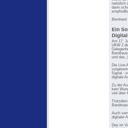
natürlich 
dann scho
empfindli
Bernhard 
.
Ein So
Digital
Am 17. Ja
UKW 2 die
Gelegenhe
Bandraus
und das „
Die Live-
vorgenom
Signal - 
digitale A
Zu der Au
kein Wund
viel über
Trotzdem:
Bandmasc
Auch verr
digitaler 
Das im Vo