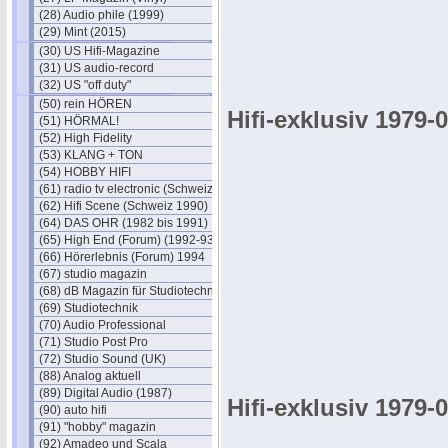
(28) Audio phile (1999)
(29) Mint (2015)
(30) US Hifi-Magazine
(31) US audio-record
(32) US "off duty"
(50) rein HÖREN
Hifi-exklusiv 1979-
(51) HÖRMAL!
(52) High Fidelity
(53) KLANG + TON
(54) HOBBY HIFI
(61) radio tv electronic (Schweiz)
(62) Hifi Scene (Schweiz 1990)
(64) DAS OHR (1982 bis 1991)
(65) High End (Forum) (1992-93)
(66) Hörerlebnis (Forum) 1994
(67) studio magazin
(68) dB Magazin für Studiotechnik
(69) Studiotechnik
(70) Audio Professional
(71) Studio Post Pro
(72) Studio Sound (UK)
(88) Analog aktuell
(89) Digital Audio (1987)
Hifi-exklusiv 1979-
(90) auto hifi
(91) "hobby" magazin
(92) Amadeo und Scala