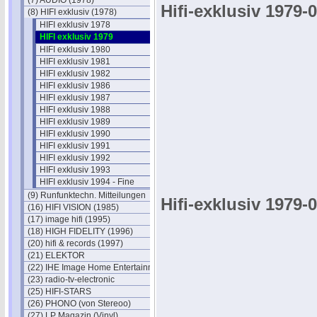
(7) AUDIO (1978)
Hifi-exklusiv 1979-
(8) HIFI exklusiv (1978)
HIFI exklusiv 1978
HIFI exklusiv 1979
HIFI exklusiv 1980
HIFI exklusiv 1981
HIFI exklusiv 1982
HIFI exklusiv 1986
HIFI exklusiv 1987
HIFI exklusiv 1988
HIFI exklusiv 1989
HIFI exklusiv 1990
HIFI exklusiv 1991
HIFI exklusiv 1992
HIFI exklusiv 1993
HIFI exklusiv 1994 - Fine
(9) Runfunktechn. Mitteilungen
Hifi-exklusiv 1979-
(16) HIFI VISION (1985)
(17) image hifi (1995)
(18) HIGH FIDELITY (1996)
(20) hifi & records (1997)
(21) ELEKTOR
(22) IHE Image Home Entertainment
(23) radio-tv-electronic
(25) HIFI-STARS
(26) PHONO (von Stereoo)
(27) LP Magazin (Vinyl)