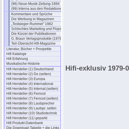
(96) Neue-Musik-Zeitung-1894
(99) Interna aus den Redaktionen
Kommentare und Sprüche
Die Werbung in Magazinen
„Testsieger-Rummel" 1982
Schlechtes Marketing und Flops
Die Kürzel der Publikationen
G. Braun Verlagsprodukte (1978)
Teil-Übersicht Hifi-Magazine
Literatur, Bücher + Prospekte
Hifi Kataloge
Hifi Erfahrung
Musikalische Historie
Hifi-exklusiv 1979-
Hifi Hersteller (1) Deutschland
Hifi Hersteller (2) De (selten)
Hifi Hersteller (3) Europa
Hifi Hersteller (4) International
Hifi Hersteller (5) Internat.(selten)
Hifi Hersteller (6) Fernost
Hifi Hersteller (7) Fernost (selten)
Hifi Hersteller (8) Lautsprecher
Hifi Hersteller (9) Lautspr. selten
Hifi Hersteller (10) Studiotechnik
Hifi Hersteller (11) geparkt
Hifi Produkt-Datenbank
Die Download-Tabelle + die Links