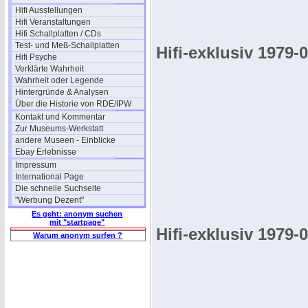
Hifi Ausstellungen
Hifi Veranstaltungen
Hifi Schallplatten / CDs
Test- und Meß-Schallplatten
Hifi-exklusiv 1979-
Hifi Psyche
Verklärte Wahrheit
Wahrheit oder Legende
Hintergründe & Analysen
Über die Historie von RDE/IPW
Kontakt und Kommentar
Zur Museums-Werkstatt
andere Museen - Einblicke
Ebay Erlebnisse
Impressum
International Page
Die schnelle Suchseite
"Werbung Dezent"
Es geht: anonym suchen
mit "startpage"
Hifi-exklusiv 1979-
Warum anonym surfen ?