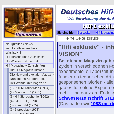
Sie sind hier :
Startseite
→
Hifi Magazine
eine Seite zurück
Neuigkeiten / News
"Hifi exklusiv" - in
zum Inhaltsverzeichnis
VISION"
Was ist Hifi
Hifi Historie und Geschichte
Bei diesem Magazin gab 
Hifi Wissen und Technik
Zyklen in verschiedenen F
Hifi Magazine + Zeitschriften
Die Hifi-Magazin Historie
experimentelle Laborzeitun
Die Notwendigkeit der Magazine
fundierten technischen Art
Das Thema Sonderdrucke
gesponserten Glorien - all
Der Wandel der Magazine
gab es für solche Experim
(1) PHONO aus Wien (1954)
mehr. Und ganz am Ende wur
(2) "fono forum" (1955)
(3) Hifi-Stereophonie (1962)
Schwesterzeitschrift ST
(4) STEREO (1973)
(Das hatten wir
1983 mit d
(5) KlangBild (1975)
(6) Stereoplay (1978)
.