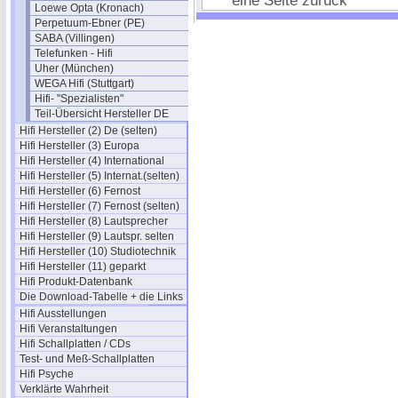
eine Seite zurück
Loewe Opta (Kronach)
Perpetuum-Ebner (PE)
SABA (Villingen)
Telefunken - Hifi
Uher (München)
WEGA Hifi (Stuttgart)
Hifi- "Spezialisten"
Teil-Übersicht Hersteller DE
Hifi Hersteller (2) De (selten)
Hifi Hersteller (3) Europa
Hifi Hersteller (4) International
Hifi Hersteller (5) Internat.(selten)
Hifi Hersteller (6) Fernost
Hifi Hersteller (7) Fernost (selten)
Hifi Hersteller (8) Lautsprecher
Hifi Hersteller (9) Lautspr. selten
Hifi Hersteller (10) Studiotechnik
Hifi Hersteller (11) geparkt
Hifi Produkt-Datenbank
Die Download-Tabelle + die Links
Hifi Ausstellungen
Hifi Veranstaltungen
Hifi Schallplatten / CDs
Test- und Meß-Schallplatten
Hifi Psyche
Verklärte Wahrheit