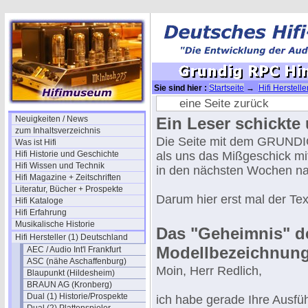
Sie sind hier :
Startseite
→
Hifi Herstell
Hintergrundinfos
eine Seite zurück
Neuigkeiten / News
Ein Leser schickte 
zum Inhaltsverzeichnis
Die Seite mit dem GRUNDI
Was ist Hifi
Hifi Historie und Geschichte
als uns das Mißgeschick mi
Hifi Wissen und Technik
in den nächsten Wochen na
Hifi Magazine + Zeitschriften
Literatur, Bücher + Prospekte
Darum hier erst mal der Tex
Hifi Kataloge
Hifi Erfahrung
Musikalische Historie
Das "Geheimnis" d
Hifi Hersteller (1) Deutschland
Modellbezeichnung
AEC / Audio Int'l Frankfurt
ASC (nähe Aschaffenburg)
Moin, Herr Redlich,
Blaupunkt (Hildesheim)
BRAUN AG (Kronberg)
Dual (1) Historie/Prospekte
ich habe gerade Ihre Ausf