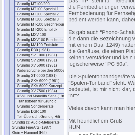
Das "TP" steht für "Telepilo
Grundig MT100/200
die Fernbedienungen verwen
Grundig MT100 Spezial 1
Fernbedienung für Fernsehg
Grundig MT100 Spezial 2
bedient werden kann, daher
Grundig MT100 Spezial 3
Grundig MT-100 Beschreibung
Grundig MT-200 Einblick
Es gab auch "Phono-Schatul
Grundig MXV 100
die dann die Bezeichnung 
Grundig MXV100 Beschreibung
mit einem Dual 1249) hatte
Grundig MA100 Endstufe
Grundig R30 (1981)
die Gehäuse, die einen Plat
Grundig SV 1000 (1981)
keinen Verstärker und kein 
Grundig SV 2000 (1981)
logischerweise "PC 50a".
Grundig XV 5000 (1981)
Widersprüche bei den 5000ern
Grundig ST 6000 (1981)
Die Spulentonbandgeräte wa
Grundig SXV 6000 (1981)
"Spulen-Tonband" steht. W
Grundig SXV 6000 Konzept
bedeutet, ist mir nicht klar
Grundig XV 7500 (1984)
"N"?
XSM und Monolith Serie (1981)
Transistoren für Grundig
Grundig Sondergeräte
Vieles davon kann man hie
Grundig DSR 100
Teil-Übersicht Grundig Hifi
Mit freundlichem Gruß
Grundig (3) Audio-Meßgeräte
HUN
Grundig FineArts (1987)
Klein + Hummel (Hifi)