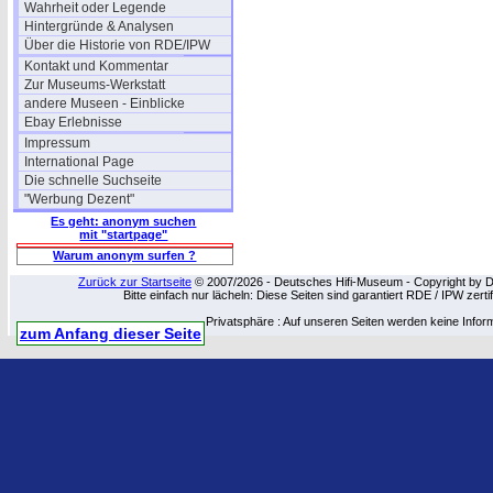
Wahrheit oder Legende
Hintergründe & Analysen
Über die Historie von RDE/IPW
Kontakt und Kommentar
Zur Museums-Werkstatt
andere Museen - Einblicke
Ebay Erlebnisse
Impressum
International Page
Die schnelle Suchseite
"Werbung Dezent"
Es geht: anonym suchen
mit "startpage"
Warum anonym surfen ?
Zurück zur Startseite
© 2007/2026 - Deutsches Hifi-Museum - Copyright by Dip
Bitte einfach nur lächeln: Diese Seiten sind garantiert RDE / IPW zert
Privatsphäre : Auf unseren Seiten werden keine Infor
zum Anfang dieser Seite