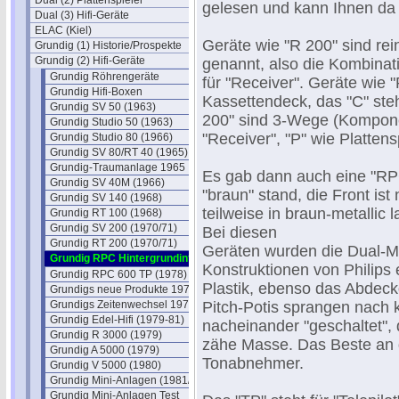
Dual (2) Plattenspieler
gelesen und kann Ihnen da
Dual (3) Hifi-Geräte
ELAC (Kiel)
Geräte wie "R 200" sind rei
Grundig (1) Historie/Prospekte
Grundig (2) Hifi-Geräte
genannt, also die Kombinati
Grundig Röhrengeräte
für "Receiver". Geräte wie
Grundig Hifi-Boxen
Kassettendeck, das "C" steh
Grundig SV 50 (1963)
200" sind 3-Wege (Kompone
Grundig Studio 50 (1963)
"Receiver", "P" wie Plattens
Grundig Studio 80 (1966)
Grundig SV 80/RT 40 (1965)
Grundig-Traumanlage 1965
Es gab dann auch eine "RP
Grundig SV 40M (1966)
"braun" stand, die Front ist
Grundig SV 140 (1968)
teilweise in braun-metallic
Grundig RT 100 (1968)
Grundig SV 200 (1970/71)
Bei diesen
Grundig RT 200 (1970/71)
Geräten wurden die Dual-Mit
Grundig RPC Hintergrundinfos
Konstruktionen von Philips e
Grundig RPC 600 TP (1978)
Plastik, ebenso das Abdeck
Grundigs neue Produkte 1979
Grundigs Zeitenwechsel 1979
Pitch-Potis sprangen nach 
Grundig Edel-Hifi (1979-81)
nacheinander "geschaltet", 
Grundig R 3000 (1979)
zähe Masse. Das Beste an d
Grundig A 5000 (1979)
Tonabnehmer.
Grundig V 5000 (1980)
Grundig Mini-Anlagen (1981/82)
Grundig Mini-Anlagen Test