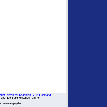
Zum Telefon der Redaktion
-
Zum Flohmarkt
g und Nacht und kostenlos natürlich.
zerne weitergegeben.