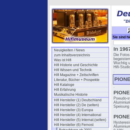
Sie sind hi
Pioneer Pl
In 196
Neuigkeiten / News
Die Fotos
zum Inhaltsverzeichnis
begeister
Was ist Hifi
Wuchtig u
Hifi Historie und Geschichte
Hifi-Stud
Hifi Wissen und Technik
.
Hifi Magazine + Zeitschriften
PIONE
Literatur, Bücher + Prospekte
Hifi Kataloge
.
Hifi Erfahrung
PIONE
Musikalische Historie
Pseudo-sy
Hifi Hersteller (1) Deutschland
Aluminium
Hifi Hersteller (2) De (selten)
Speisung 
Hifi Hersteller (3) Europa
Hifi Hersteller (4) International
PIONE
Hifi Hersteller (5) Internat.(selten)
Hysteresi
Hifi Hersteller (6) Fernost
Aluminium