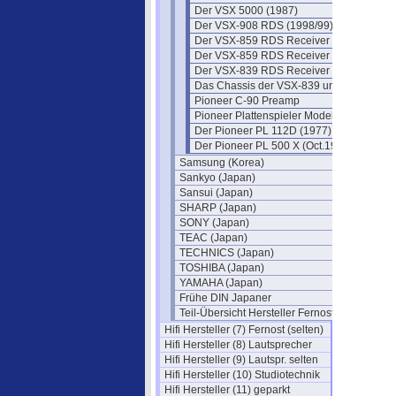
Der VSX 5000 (1987)
Der VSX-908 RDS (1998/99)
Der VSX-859 RDS Receiver
Der VSX-859 RDS Receiver II
Der VSX-839 RDS Receiver
Das Chassis der VSX-839 und 859
Pioneer C-90 Preamp
Pioneer Plattenspieler Modelle
Der Pioneer PL 112D (1977)
Der Pioneer PL 500 X (Oct.1979)
Samsung (Korea)
Sankyo (Japan)
Sansui (Japan)
SHARP (Japan)
SONY (Japan)
TEAC (Japan)
TECHNICS (Japan)
TOSHIBA (Japan)
YAMAHA (Japan)
Frühe DIN Japaner
Teil-Übersicht Hersteller Fernost
Hifi Hersteller (7) Fernost (selten)
Hifi Hersteller (8) Lautsprecher
Hifi Hersteller (9) Lautspr. selten
Hifi Hersteller (10) Studiotechnik
Hifi Hersteller (11) geparkt