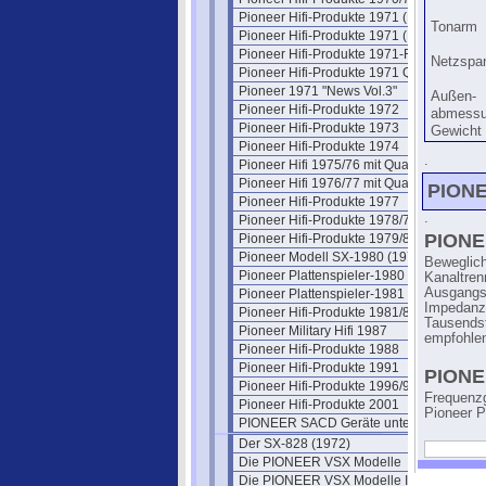
Pioneer Hifi-Produkte 1971 (Belgien)
Tonarm
Pioneer Hifi-Produkte 1971 (DE)
Pioneer Hifi-Produkte 1971-Flyer
Netzspa
Pioneer Hifi-Produkte 1971 Quadro
Pioneer 1971 "News Vol.3"
Außen-
Pioneer Hifi-Produkte 1972
abmess
Pioneer Hifi-Produkte 1973
Gewicht
Pioneer Hifi-Produkte 1974
.
Pioneer Hifi 1975/76 mit Quadro
Pioneer Hifi 1976/77 mit Quadro
PION
Pioneer Hifi-Produkte 1977
.
Pioneer Hifi-Produkte 1978/79
PIONE
Pioneer Hifi-Produkte 1979/80
Pioneer Modell SX-1980 (1978)
Beweglich
Pioneer Plattenspieler-1980
Kanaltren
Ausgangss
Pioneer Plattenspieler-1981
Impedanz 
Pioneer Hifi-Produkte 1981/82
Tausendst
Pioneer Military Hifi 1987
empfohlen
Pioneer Hifi-Produkte 1988
Pioneer Hifi-Produkte 1991
PIONE
Pioneer Hifi-Produkte 1996/97
Frequenzg
Pioneer Hifi-Produkte 2001
Pioneer P
PIONEER SACD Geräte unter SACD
Der SX-828 (1972)
Die PIONEER VSX Modelle
Die PIONEER VSX Modelle II