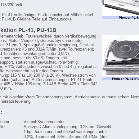
115/230 Volt.
L-41 Vollständiger Plattenspieler auf Möbelsockel
Pioneer PL-6
PU-41B Gleiche Teile auf Einbausockel
ikation PL-41, PU-41B
Riemenantrieb, Tourenwechsel durch Vertikalbewegung
ns; Motor: Vierpol-Hysteresis-Synchronmotor;
ller: 31 cm 0, Spritzguß-Aluminiumlegierung, Gewicht
ourenzahlen: 45 und 331A T/Min (zwei Tourenzahlen);
nd Tonhöheschwankungen: unter 0,08%;
tand: besser als 50 dB; Tonarm: mit
upport, statisch ausgewuchtet, rohr-förmig;
ler: ± 1%; Auflagedruck zwischen 0 und 4 g, regulierbar;
te Hebevorrichtung für den Tonarm.
ung: 115 V (± 10) 230 V (± 20 V), Wechselstrom von
Pioneer PL-41 (P
ioden (schaltbar). Außenabmessungen: PL-41 Breite
fe 405 x Höhe 195 mm; PU-41B Breite 425 x Tiefe 342
80 mm.
n mit ölgedämpftem Tonarmhebersystem, Antriebsmotor, automatischem Netz
chenradsteuerung.
:
motor
Vierpol-Synchronmotor
ller
Spritzguß-Aluminiumlegierung, 0 25 cm; Gewicht:
1 kg; Jaulen und Tonhöheschwankungen unter
0,2%; Tourenzahl: 33Vs, 45 und 78 T/Min (drei