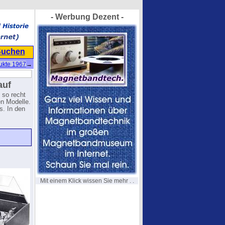
- Werbung Dezent -
Suchen
dukte 1967
→
auf
 so recht
en Modelle.
s. In den
Mit einem Klick wissen Sie mehr . .