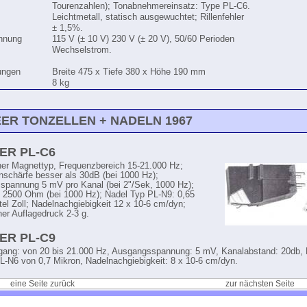
Tourenzahlen); Tonabnehmereinsatz: Type PL-C6.
Leichtmetall, statisch ausgewuchtet; Rillenfehler
± 1,5%.
nnung
115 V (± 10 V) 230 V (± 20 V), 50/60 Perioden
Wechselstrom.
ungen
Breite 475 x Tiefe 380 x Höhe 190 mm
8 kg
EER TONZELLEN + NADELN 1967
ER PL-C6
er Magnettyp, Frequenzbereich 15-21.000 Hz;
nschärfe besser als 30dB (bei 1000 Hz);
pannung 5 mV pro Kanal (bei 2"/Sek, 1000 Hz);
2500 Ohm (bei 1000 Hz); Nadel Typ PL-N9: 0,65
el Zoll; Nadelnachgiebigkeit 12 x 10-6 cm/dyn;
er Auflagedruck 2-3 g.
ER PL-C9
ang: von 20 bis 21.000 Hz, Ausgangsspannung: 5 mV, Kanalabstand: 20db,
L-N6 von 0,7 Mikron, Nadelnachgiebigkeit: 8 x 10-6 cm/dyn.
eine Seite zurück
zur nächsten Seite