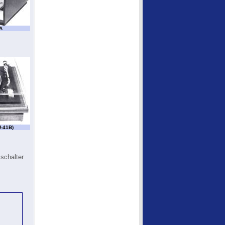
A
U-41B)
schalter