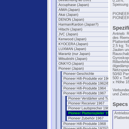
Betrachtung ab 2001
0,18%,
Speisung 
Accuphase (Japan)
AIWA (Japan)
PIONEER P
Akai (Japan)
PIONEER 
DENON (Japan)
Harman/Kardon (Japan?)
Spezif
Hitachi (Japan)
Antrieb: 
JVC (Japan)
des Rieme
Kenwood (Japan)
Plattente
KYOCERA (Japan)
2,5 kg; T
LUXMAN (Japan)
Jaulen u
Marantz (nur Japan)
Rauschabs
Gyroskops
Mitsubishi (Japan)
Rillenfeh
ONKYO (Japan)
ölgedämpf
Pioneer (Japan)
Netzspann
Pioneer Geschichte
50/60 Per
500 x Tie
Pioneer Hifi-Produkte vor 1961
x Höhe 1
Pioneer Hifi-Produkte 1962/63
Pioneer Hifi-Produkte 1964
Verbunde
Pioneer Hifi-Produkte 1967
und Zwis
.
Pioneer Verstärker und Tuner 1967
Pioneer Receiver 1967
Specs 
Pioneer Lautsprecher 1967
Pioneer Plattenspieler 1967
Antriebs
Plattente
Pioneer Zubehör 1967
Pioneer Hifi-Produkte 1968
Pioneer Hifi-Produkte 1970/71