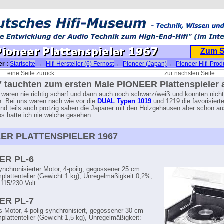
Zum 
er :
Startseite
→
Hifi Hersteller (6) Fernost
→
Pioneer (Japan)
→
Pioneer Hifi-Pro
attenspieler 1967
eine Seite zurück
zur nächsten Seite
7 tauchten zum ersten Male PIONEER Plattenspieler 
 waren nie richtig scharf und dann auch noch schwarz/weiß und konnten nicht
n. Bei uns waren nach wie vor die
DUAL Typen 1019
und 1219 die favorisiert
nd teils auch protzig sahen die Japaner mit den Holzgehäusen aber schon au
ios hatte ich nie welche gesehen.
ER PLATTENSPIELER 1967
ER PL-6
nchronisierter Motor, 4-poiig, gegossener 25 cm
plattentelier (Gewicht 1 kg), Unregelmäßigkeit 0,2%,
115/230 Volt.
ER PL-7
s-Motor, 4-polig synchronisiert, gegossener 30 cm
plattentelier (Gewicht 1,5 kg), Unregelmäßigkeit: