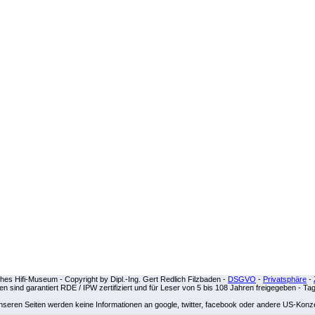
es Hifi-Museum - Copyright by Dipl.-Ing. Gert Redlich Filzbaden -
DSGVO
-
Privatsphäre
-
iten sind garantiert RDE / IPW zertifiziert und für Leser von 5 bis 108 Jahren freigegeben - Ta
unseren Seiten werden keine Informationen an google, twitter, facebook oder andere US-Kon