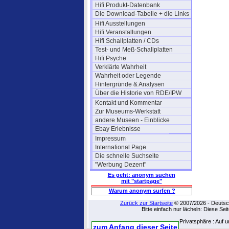
Hifi Produkt-Datenbank
Die Download-Tabelle + die Links
Hifi Ausstellungen
Hifi Veranstaltungen
Hifi Schallplatten / CDs
Test- und Meß-Schallplatten
Hifi Psyche
Verklärte Wahrheit
Wahrheit oder Legende
Hintergründe & Analysen
Über die Historie von RDE/IPW
Kontakt und Kommentar
Zur Museums-Werkstatt
andere Museen - Einblicke
Ebay Erlebnisse
Impressum
International Page
Die schnelle Suchseite
"Werbung Dezent"
Es geht: anonym suchen
mit "startpage"
Warum anonym surfen ?
Zurück zur Startseite
© 2007/2026 - Deutsch
Bitte einfach nur lächeln: Diese Se
Privatsphäre : Auf 
zum Anfang dieser Seite