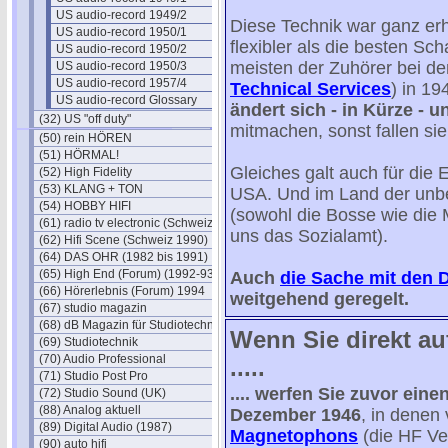
US audio-record 1949/2
Diese Technik war ganz erh
US audio-record 1950/1
flexibler als die besten Sch
US audio-record 1950/2
meisten der Zuhörer bei d
US audio-record 1950/3
US audio-record 1957/4
Technical Services
) in 19
US audio-record Glossary
ändert sich - in Kürze - u
(32) US "off duty"
mitmachen, sonst fallen sie
(50) rein HÖREN
(51) HÖRMAL!
Gleiches galt auch für di
(52) High Fidelity
(53) KLANG + TON
USA. Und im Land der unbe
(54) HOBBY HIFI
(sowohl die Bosse wie die M
(61) radio tv electronic (Schweiz)
uns das Sozialamt).
(62) Hifi Scene (Schweiz 1990)
(64) DAS OHR (1982 bis 1991)
(65) High End (Forum) (1992-93)
Auch
die Sache mit den 
(66) Hörerlebnis (Forum) 1994
weitgehend geregelt.
(67) studio magazin
(68) dB Magazin für Studiotechnik
Wenn Sie direkt au
(69) Studiotechnik
(70) Audio Professional
.....
(71) Studio Post Pro
.... werfen Sie zuvor eine
(72) Studio Sound (UK)
(88) Analog aktuell
Dezember 1946
, in denen
(89) Digital Audio (1987)
Magnetophons
(die HF Ve
(90) auto hifi