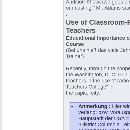
Audition Showcase goes on, 
our casting," Mr. Adams sai
.
Use of Classroom-R
Teachers
Educational Importance o
Course
(Bei uns hieß das viele Jah
Trainer)
Recently, through the coo
the Washington, D. C, Publ
teachers in the use of radi
Teachers College" in
the capitol city.
Anmerkung :
Hier wir
verlangt bzw. vorausges
Hauptstadt der USA =
"District Columbia", e