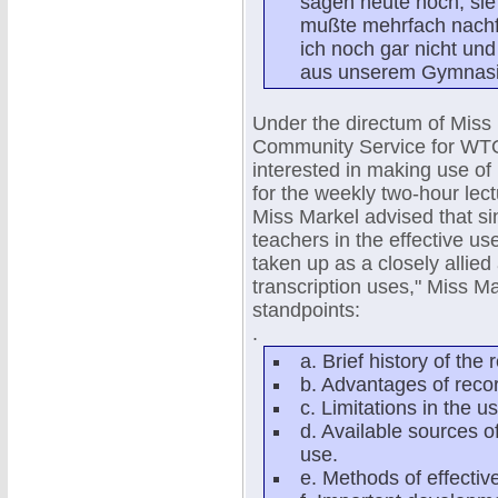
sagen heute noch, sie 
mußte mehrfach nachfr
ich noch gar nicht un
aus unserem Gymnas
Under the directum of Miss
Community Service for WTOP
interested in making use of r
for the weekly two-hour lect
Miss Markel advised that sin
teachers in the effective us
taken up as a closely allied 
transcription uses," Miss Ma
standpoints:
.
a. Brief history of the 
b. Advantages of recor
c. Limitations in the u
d. Available sources o
use.
e. Methods of effective