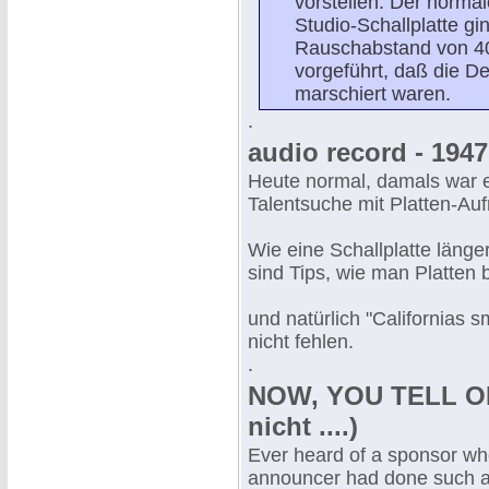
vorstellen. Der norma
Studio-Schallplatte g
Rauschabstand von 40
vorgeführt, daß die D
marschiert waren.
.
audio record - 1947 
Heute normal, damals war 
Talentsuche mit Platten-Au
Wie eine Schallplatte länger 
sind Tips, wie man Platten 
und natürlich "Californias sm
nicht fehlen.
.
NOW, YOU TELL ON
nicht ....)
Ever heard of a sponsor who
announcer had done such a g