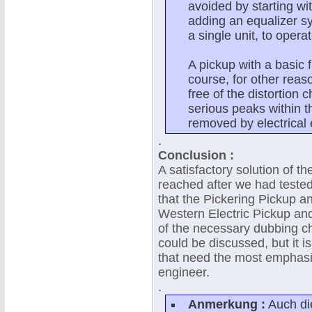
avoided by starting wit
adding an equalizer s
a single unit, to opera
A pickup with a basic fl
course, for other reas
free of the distortion 
serious peaks within t
removed by electrical 
.
Conclusion :
A satisfactory solution of 
reached after we had tested
that the Pickering Pickup an
Western Electric Pickup and 
of the necessary dubbing c
could be discussed, but it i
that need the most emphasis
engineer.
.
Anmerkung :
Auch die