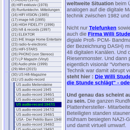
(7) AUDIO (1978)
weltweite Situation
beim Ü
(8) HIFI exklusiv (1978)
analogen auf die digitale 
(9) Runfunktechn. Mitteilungen
(16) HIFI VISION (1985)
technik zwischen 1982 und
(17) image hifi (1995)
(18) HIGH FIDELITY (1996)
Nicht nur
Telefunken
sowie
(20) hifi & records (1997)
auch die
Firma Willi Stude
(21) ELEKTOR
digiale Profi- PCM- Bandm
(22) IHE Image Home Entertainment
(23) radio-tv-electronic
der Bezeichnung DASH) mit
(25) HIFI-STARS
48 digitalen Kanälen. Und
(26) PHONO (von Stereoo)
Riesenmonster. Und dann p
(27) LP Magazin (Vinyl)
eigentlich visionär "Vorher
(28) Audio phile (1999)
(29) Mint (2015)
Technik war damit abrupt v
(30) US Hifi-Magazine
steht hier :
Die Willi Stu
(31) US audio-record
die Stunde schlägt" - od
US audio Meilensteine
US audio-record 1945
Und genau das scheint
a
US audio-record 1946/1
US audio-record 1946/2
zu sein.
Die ganzen Rundfun
US audio-record 1947/1
Plattenhersteller- Mitarbe
US audio-record 1947/2
Beteiligten standen staunen
US audio-record 1948/1
mühsam besiegten NAZI-Germ
USA - Der Petrillo Bann 1948
US audio-record 1948/2
und damit virtuell umwarf.
US audio-record 1949/1