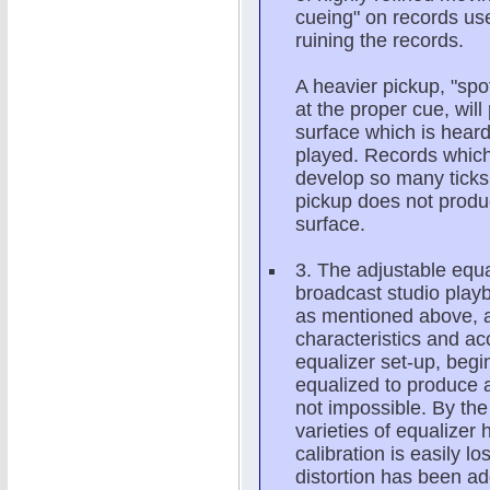
cueing" on records use
ruining the records.
A heavier pickup, "spot
at the proper cue, wil
surface which is heard 
played. Records which
develop so many ticks,
pickup does not produ
surface.
3. The adjustable equ
broadcast studio playb
as mentioned above, an
characteristics and ac
equalizer set-up, begi
equalized to produce a fl
not impossible. By th
varieties of equalizer
calibration is easily l
distortion has been ad