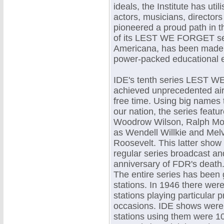
ideals, the Institute has util
actors, musicians, directors 
pioneered a proud path in t
of its LEST WE FORGET seri
Americana, has been made av
power-packed educational e
IDE's tenth series LES
achieved unprecedented air
free time. Using big names t
our nation, the series feat
Woodrow Wilson, Ralph Mor
as Wendell Willkie and Mel
Roosevelt. This latter show
regular series broadcast and
anniversary of FDR's death.
The entire series has been 
stations. In 1946 there wer
stations playing particular p
occasions. IDE shows were
stations using them were 1