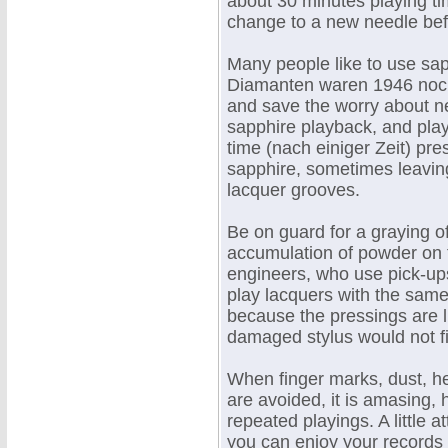
about 30 minutes playing ti
change to a new needle befo
Many people like to use sap
Diamanten waren 1946 noch 
and save the worry about n
sapphire playback, and play 
time (nach einiger Zeit) pr
sapphire, sometimes leavi
lacquer grooves.
Be on guard for a graying o
accumulation of powder on t
engineers, who use pick-up
play lacquers with the same 
because the pressings are l
damaged stylus would not fi
When finger marks, dust, h
are avoided, it is amasing, 
repeated playings. A little a
you can enjoy your records