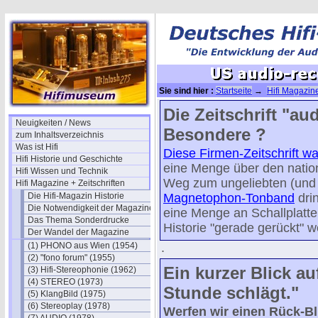
Sie sind hier :
Startseite
→
Hifi Magazine
1947/1
Die Zeitschrift "au
Neuigkeiten / News
Besondere ?
zum Inhaltsverzeichnis
Was ist Hifi
Diese Firmen-Zeitschrift w
Hifi Historie und Geschichte
eine Menge über den natio
Hifi Wissen und Technik
Weg zum ungeliebten (und t
Hifi Magazine + Zeitschriften
Die Hifi-Magazin Historie
Magnetophon-Tonband
drin
Die Notwendigkeit der Magazine
eine Menge an Schallplatte
Das Thema Sonderdrucke
Historie "gerade gerückt" 
Der Wandel der Magazine
(1) PHONO aus Wien (1954)
.
(2) "fono forum" (1955)
Ein kurzer Blick au
(3) Hifi-Stereophonie (1962)
(4) STEREO (1973)
Stunde schlägt."
(5) KlangBild (1975)
(6) Stereoplay (1978)
Werfen wir einen Rück-Bli