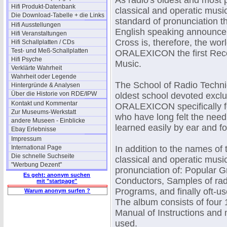
As radio's oldest and most
Hifi Produkt-Datenbank
classical and operatic musi
Die Download-Tabelle + die Links
standard of pronunciation t
Hifi Ausstellungen
English speaking announcer
Hifi Veranstaltungen
Cross is, therefore, the 
Hifi Schallplatten / CDs
Test- und Meß-Schallplatten
ORALEXICON the first Recor
Hifi Psyche
Music.
Verklärte Wahrheit
Wahrheit oder Legende
The School of Radio Techniq
Hintergründe & Analysen
Über die Historie von RDE/IPW
oldest school devoted exclu
Kontakt und Kommentar
ORALEXICON specifically f
Zur Museums-Werkstatt
who have long felt the need
andere Museen - Einblicke
learned easily by ear and f
Ebay Erlebnisse
Impressum
International Page
In addition to the names of
Die schnelle Suchseite
classical and operatic mus
"Werbung Dezent"
pronunciation of: Popular 
Es geht: anonym suchen
Conductors, Samples of rad
mit "startpage"
Programs, and finally oft-us
Warum anonym surfen ?
The album consists of four 1
Manual of Instructions and
used.