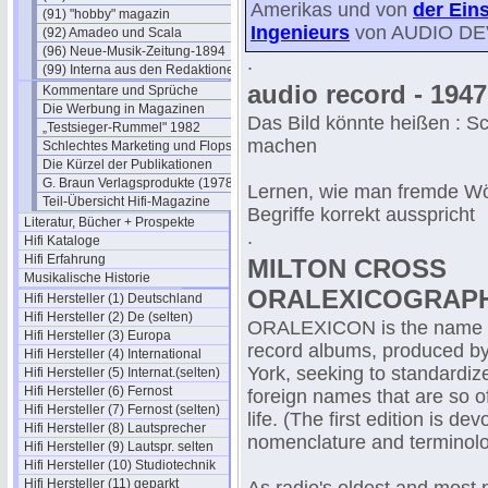
Amerikas und von
der Ein
(91) "hobby" magazin
Ingenieurs
von AUDIO DEVI
(92) Amadeo und Scala
(96) Neue-Musik-Zeitung-1894
.
(99) Interna aus den Redaktionen
audio record - 1947 
Kommentare und Sprüche
Die Werbung in Magazinen
Das Bild könnte heißen : Sc
„Testsieger-Rummel" 1982
machen
Schlechtes Marketing und Flops
Die Kürzel der Publikationen
G. Braun Verlagsprodukte (1978)
Lernen, wie man fremde W
Teil-Übersicht Hifi-Magazine
Begriffe korrekt ausspricht
Literatur, Bücher + Prospekte
.
Hifi Kataloge
Hifi Erfahrung
MILTON CROSS
Musikalische Historie
ORALEXICOGRAP
Hifi Hersteller (1) Deutschland
Hifi Hersteller (2) De (selten)
ORALEXICON is the name gi
Hifi Hersteller (3) Europa
record albums, produced b
Hifi Hersteller (4) International
York, seeking to standardize
Hifi Hersteller (5) Internat.(selten)
Hifi Hersteller (6) Fernost
foreign names that are so o
Hifi Hersteller (7) Fernost (selten)
life. (The first edition is de
Hifi Hersteller (8) Lautsprecher
nomenclature and terminolo
Hifi Hersteller (9) Lautspr. selten
Hifi Hersteller (10) Studiotechnik
Hifi Hersteller (11) geparkt