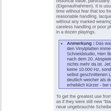
historical value, particular
(Eigenaufnahmen). It is usua
time without fear that too f
reasonable handling, lacqu
without any marked wearing
careless handling or poor 
in a dozen playings.
Anmerkung :
Das war
den Vinylplatten imm
Schneidstudio, Herr B
nach dem 20. Abspiel
nichts mehr da ist. Je
keine 10.000 Hz, sond
selbst geschnittenen L
deutlich weicher als d
erheblich kürzer - bei v
To get the greatest use from
as if they were still new "b
neue ungebrauchte Scheibe