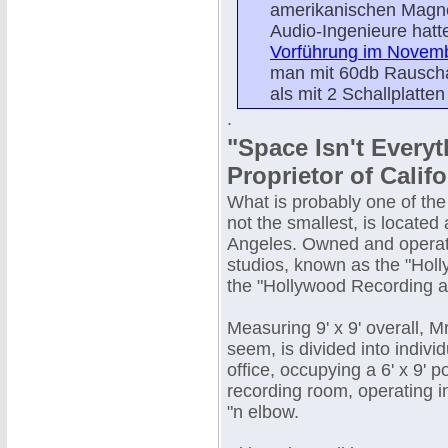
amerikanischen Magne
Audio-Ingenieure hat
Vorführung im Novem
man mit 60db Rauscha
als mit 2 Schallplatte
.
"Space Isn't Every
Proprietor of Calif
What is probably one of the 
not the smallest, is locate
Angeles. Owned and operated
studios, known as the "Holl
the "Hollywood Recording a
Measuring 9' x 9' overall, M
seem, is divided into indiv
office, occupying a 6' x 9' 
recording room, operating in 
"n elbow.