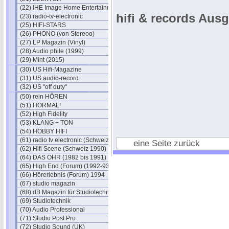
(22) IHE Image Home Entertainment
hifi & records Ausg
(23) radio-tv-electronic
(25) HIFI-STARS
(26) PHONO (von Stereoo)
(27) LP Magazin (Vinyl)
(28) Audio phile (1999)
(29) Mint (2015)
(30) US Hifi-Magazine
(31) US audio-record
(32) US "off duty"
(50) rein HÖREN
(51) HÖRMAL!
(52) High Fidelity
(53) KLANG + TON
(54) HOBBY HIFI
(61) radio tv electronic (Schweiz)
eine Seite zurück
(62) Hifi Scene (Schweiz 1990)
(64) DAS OHR (1982 bis 1991)
(65) High End (Forum) (1992-93)
(66) Hörerlebnis (Forum) 1994
(67) studio magazin
(68) dB Magazin für Studiotechnik
(69) Studiotechnik
(70) Audio Professional
(71) Studio Post Pro
(72) Studio Sound (UK)