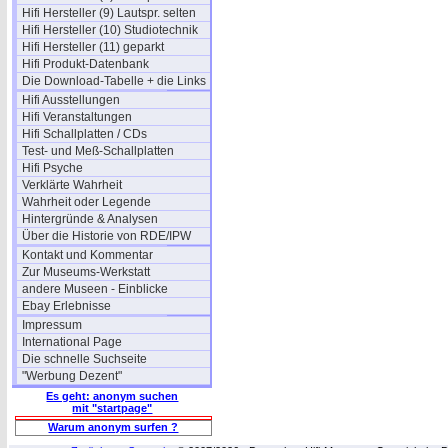
Hifi Hersteller (9) Lautspr. selten
Hifi Hersteller (10) Studiotechnik
Hifi Hersteller (11) geparkt
Hifi Produkt-Datenbank
Die Download-Tabelle + die Links
Hifi Ausstellungen
Hifi Veranstaltungen
Hifi Schallplatten / CDs
Test- und Meß-Schallplatten
Hifi Psyche
Verklärte Wahrheit
Wahrheit oder Legende
Hintergründe & Analysen
Über die Historie von RDE/IPW
Kontakt und Kommentar
Zur Museums-Werkstatt
andere Museen - Einblicke
Ebay Erlebnisse
Impressum
International Page
Die schnelle Suchseite
"Werbung Dezent"
Es geht: anonym suchen
mit "startpage"
Warum anonym surfen ?