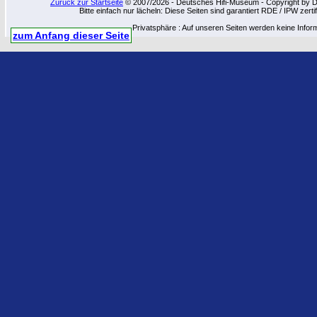
Zurück zur Startseite
© 2007/2026 - Deutsches Hifi-Museum - Copyright by Dip
Bitte einfach nur lächeln: Diese Seiten sind garantiert RDE / IPW zert
Privatsphäre : Auf unseren Seiten werden keine Infor
zum Anfang dieser Seite