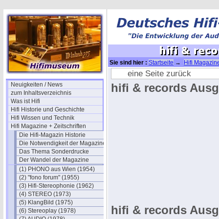
Sie sind hier :
Startseite
→
Hifi Magazine
2001
eine Seite zurück
Neuigkeiten / News
hifi & records Ausg
zum Inhaltsverzeichnis
Was ist Hifi
Hifi Historie und Geschichte
Hifi Wissen und Technik
Hifi Magazine + Zeitschriften
Die Hifi-Magazin Historie
Die Notwendigkeit der Magazine
Das Thema Sonderdrucke
Der Wandel der Magazine
(1) PHONO aus Wien (1954)
(2) "fono forum" (1955)
(3) Hifi-Stereophonie (1962)
(4) STEREO (1973)
(5) KlangBild (1975)
hifi & records Ausg
(6) Stereoplay (1978)