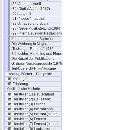
(88) Analog aktuell
(89) Digital Audio (1987)
(90) auto hifi
(91) "hobby" magazin
(92) Amadeo und Scala
(96) Neue-Musik-Zeitung-1894
(99) Interna aus den Redaktionen
Kommentare und Sprüche
Die Werbung in Magazinen
„Testsieger-Rummel" 1982
Schlechtes Marketing und Flops
Die Kürzel der Publikationen
G. Braun Verlagsprodukte (1978)
Teil-Übersicht Hifi-Magazine
Literatur, Bücher + Prospekte
Hifi Kataloge
Hifi Erfahrung
Musikalische Historie
Hifi Hersteller (1) Deutschland
Hifi Hersteller (2) De (selten)
Hifi Hersteller (3) Europa
Hifi Hersteller (4) International
Hifi Hersteller (5) Internat.(selten)
Hifi Hersteller (6) Fernost
Hifi Hersteller (7) Fernost (selten)
Hifi Hersteller (8) Lautsprecher