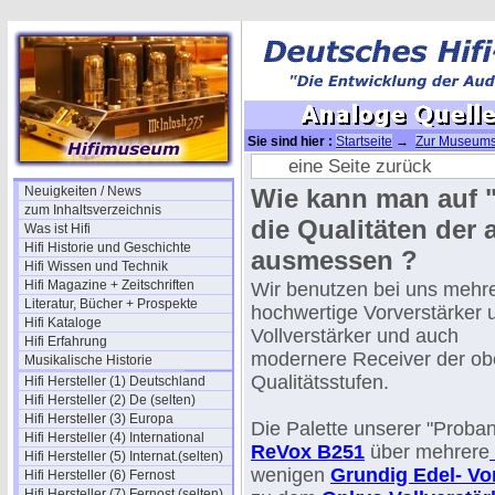
Sie sind hier :
Startseite
→
Zur Museums
ausmessen
eine Seite zurück
Neuigkeiten / News
Wie kann man auf "
zum Inhaltsverzeichnis
die Qualitäten der
Was ist Hifi
Hifi Historie und Geschichte
ausmessen ?
Hifi Wissen und Technik
Hifi Magazine + Zeitschriften
Wir benutzen bei uns mehr
Literatur, Bücher + Prospekte
hochwertige Vorverstärker 
Hifi Kataloge
Vollverstärker und auch
Hifi Erfahrung
modernere Receiver der ob
Musikalische Historie
Qualitätsstufen.
Hifi Hersteller (1) Deutschland
Hifi Hersteller (2) De (selten)
Hifi Hersteller (3) Europa
Die Palette unserer "Proba
Hifi Hersteller (4) International
ReVox B251
über mehrere
Hifi Hersteller (5) Internat.(selten)
wenigen
Grundig Edel- Vo
Hifi Hersteller (6) Fernost
Hifi Hersteller (7) Fernost (selten)