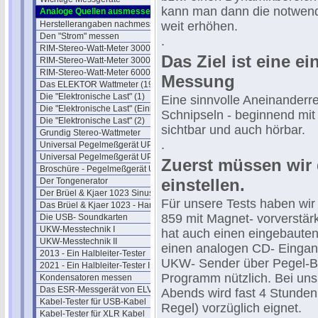
kann man dann die notwend
Analoge Quellen ausmessen
Herstellerangaben nachmessen
weit erhöhen.
Den "Strom" messen
.
RIM-Stereo-Watt-Meter 3000
Das Ziel ist eine e
RIM-Stereo-Watt-Meter 3000 II
RIM-Stereo-Watt-Meter 6000
Messung
Das ELEKTOR Wattmeter (1993)
Die "Elektronische Last" (1)
Eine sinnvolle Aneinander
Die "Elektronische Last" (Einblick)
Schnipseln - beginnend mit
Die "Elektronische Last" (2)
sichtbar und auch hörbar.
Grundig Stereo-Wattmeter
.
Universal Pegelmeßgerät UPM 550
Universal Pegelmeßgerät UPM 550-1
Zuerst müssen wir 
Broschüre - Pegelmeßgerät UPM550
einstellen.
Der Tongenerator
Der Brüel & Kjaer 1023 Sinusgenerator
Für unsere Tests haben wi
Das Brüel & Kjaer 1023 - Handbuch
859 mit Magnet- vorverstär
Die USB- Soundkarten
UKW-Messtechnik I
hat auch einen eingebaute
UKW-Messtechnik II
einen analogen CD- Eingang
2013 - Ein Halbleiter-Tester
UKW- Sender über Pegel-Be
2021 - Ein Halbleiter-Tester II
Programm nützlich. Bei uns
Kondensatoren messen
Das ESR-Messgerät von ELV
Abends wird fast 4 Stunden 
Kabel-Tester für USB-Kabel
Regel) vorzüglich eignet.
Kabel-Tester für XLR Kabel