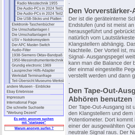
.
Radio Messtechnik 1955
Die Audio-PCs in 2024 Teil1
Den Vorverstärker
Die Audio-PCs in 2024 Teil2
Der ist die geräteinterne Sc
Die USB-Sticks und Platten
Endstufen (und ist meist an
Elektronik-Taschenbücher
Die Umschaltanlagen I
herausgeführt und gebrückt
Die Umschaltanlagen II
natürlich vom Lautstärkeste
USV = Notstromsystem
Klangstellern abhängig. Das
Der APC Master-Switch
Nachteile. Der Vorteil ist,
Audio-Filter
1938-Siemens Oktav-Bandpaß
Signal- Ausgangspegel weit
1950-Messinstrumententechnik
kann man die Balance der be
Grundig electronic 1969
der einmal eingestellte Peg
Lausprecher Hilfs-Adapter
verstellt werden und dann 
Werkstatt Terminanfrage
Teil-Übersicht Museums-Werkstatt
.
andere Museen - Einblicke
Den Tape-Out-Aus
Ebay Erlebnisse
Abhören benutzen 
Impressum
International Page
Der Tape-Out-Ausgang ist 
Die schnelle Suchseite
den Klangstellern und dem 
"Werbung Dezent"
Potentiometer. Dort kommt
Es geht: anonym suchen
mit "startpage"
einer der ausgewählten Que
Warum anonym surfen ?
neutrale Signal raus. Der Na