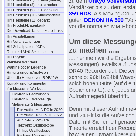
zu dem
Onkyo Vollverstär
Hifi Hersteller (8) Lautsprecher
Verstärker bis zu dem erst
Hifi Hersteller (9) Lautspr. selten
859 RDS.
Als Moving-Coil- 
Hifi Hersteller (10) Studiotechnik
guten
DENON HA 500
"Vor-
Hifi Hersteller (11) geparkt
Hifi Produkt-Datenbank
vor die normalen MM-Phono
Die Download-Tabelle + die Links
.
Hifi Ausstellungen
Um diese Messunge
Hifi Veranstaltungen
Hifi Schallplatten / CDs
zu machen .....
Test- und Meß-Schallplatten
Hifi Psyche
.... nehmen wir die Ergebni
Verklärte Wahrheit
Messungen) jeweils auf u
Wahrheit oder Legende
DR40 Recorder auf. Dieser 
Hintergründe & Analysen
schreibt 96kHz/24bit Wave-
Über die Historie von RDE/IPW
solch hohen Güte (auf die 
Kontakt und Kommentar
Zur Museums-Werkstatt
Speicherkarte), die jedes a
Elektronik Fachwissen
Aufnahmegerät übertrifft.
Elektronik + Werkzeuge
Meßgeräte & Messungen
Denn mit dieser Aufnahme-
Der Audio- Meß-PC in 2020
und 24 Bit ist die Aufzeich
Der Audio- Test-PC in 2022
Audio-PC-Software
Datei mit Sicherheit genaue
Tektronix Oszilloskope
Theorie erreicht der Reco
Philips Oszilloskope
bzw. einen Dynamikbereich
Wichtige Messgeräte