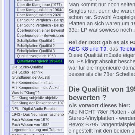
Man kommt nur noch selten 
Über die Klangtreue (1977)
Über Klangqualitäten 1964/1976
Singles ran, denn die ware
Über Klangqualitäten 2020
schon rar. Sowohl Abspielg
Der Sound Vergleich - Beispiele 1
Platten an sich waren um 1
Der Sound Vergleich - Beispiele 2
33er LP war sowieso noch 
Überlegungen einer Beweisführung
Überlegungen - Beweisführung II
Schallplatten Qualität 1
Bei der DGG gab es als B
Schallplatten Qualität 2
AEG K8 und T9
, das
Telef
Schallplatten Qualität 3
Diese Qualität müsste eigen
Qualitätsvergleich 1950
so. Es klingt absolut besche
Qualitätsvergleich 1954/61
war für die Ingenieure damals
Die Studio-Qualität
Die Studio Technik
besser als die 78er Schellac
Grundlagen der Akustik
Hifi-Kompendium - Inhalt
Die Qualität von 195
Hifi-Kompendium - die Artikel
Was ist "Klang" ?
bewerten ?
Der Klang subjektiv-objektiv
Der Klang der Tonkonserve 1979
Als Vorwort dieses hier:
NEU : Digital Audio Bereich
Alle NICHT 78er Platten - a
1943 - Das Neumann Taschenbuch
Stereo-Vinylplatten - werde
Fach-Wissen von 1970
Revox B795 Tangentialspiel
Fach-Wissen von 1982
Legendenbildung und Träume
eingestellt mit den beiden 