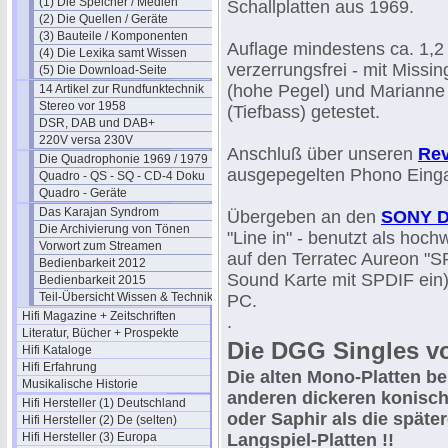
(1) Die Speicher / Medien
Schallplatten aus 1969.
(2) Die Quellen / Geräte
(3) Bauteile / Komponenten
Auflage mindestens ca. 1,
(4) Die Lexika samt Wissen
verzerrungsfrei - mit Missin
(5) Die Download-Seite
(hohe Pegel) und Mariann
14 Artikel zur Rundfunktechnik
Stereo vor 1958
(Tiefbass) getestet.
DSR, DAB und DAB+
220V versa 230V
Anschluß über unseren
Rev
Die Quadrophonie 1969 / 1979
ausgepegelten Phono Einga
Quadro - QS - SQ - CD-4 Doku
Quadro - Geräte
Das Karajan Syndrom
Übergeben an den
SONY D
Die Archivierung von Tönen
"Line in" - benutzt als hoc
Vorwort zum Streamen
auf den Terratec Aureon "S
Bedienbarkeit 2012
Sound Karte mit SPDIF ein
Bedienbarkeit 2015
Teil-Übersicht Wissen & Technik
PC.
Hifi Magazine + Zeitschriften
.
Literatur, Bücher + Prospekte
Die DGG Singles v
Hifi Kataloge
Hifi Erfahrung
Die alten Mono-Platten b
Musikalische Historie
anderen dickeren konisc
Hifi Hersteller (1) Deutschland
oder Saphir als die späte
Hifi Hersteller (2) De (selten)
Hifi Hersteller (3) Europa
Langspiel-Platten !!