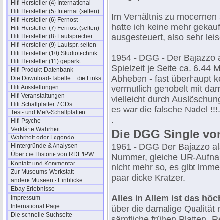
Hifi Hersteller (4) International
Hifi Hersteller (5) Internat.(selten)
Im Verhältnis zu modernen 
Hifi Hersteller (6) Fernost
hatte ich keine mehr gekauft
Hifi Hersteller (7) Fernost (selten)
ausgesteuert, also sehr lei
Hifi Hersteller (8) Lautsprecher
Hifi Hersteller (9) Lautspr. selten
Hifi Hersteller (10) Studiotechnik
1954 - DGG - Der Bajazzo al
Hifi Hersteller (11) geparkt
Spielzeit je Seite ca. 6.44
Hifi Produkt-Datenbank
Abheben - fast überhaupt k
Die Download-Tabelle + die Links
Hifi Ausstellungen
vermutlich gehobelt mit da
Hifi Veranstaltungen
vielleicht durch Auslöschun
Hifi Schallplatten / CDs
es war die falsche Nadel !!!.
Test- und Meß-Schallplatten
.
Hifi Psyche
Verklärte Wahrheit
Die DGG Single vo
Wahrheit oder Legende
1961 - DGG Der Bajazzo al
Hintergründe & Analysen
Über die Historie von RDE/IPW
Nummer, gleiche UR-Aufnah
Kontakt und Kommentar
nicht mehr so, es gibt imme
Zur Museums-Werkstatt
paar dicke Kratzer.
andere Museen - Einblicke
Ebay Erlebnisse
Alles in Allem ist das hö
Impressum
International Page
über die damalige Qualität r
Die schnelle Suchseite
sämtliche frühen Platten- 