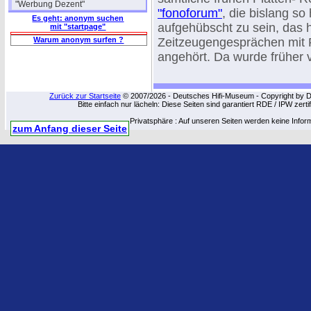
"Werbung Dezent"
"fonoforum"
, die bislang so
Es geht: anonym suchen
aufgehübscht zu sein, das h
mit "startpage"
Warum anonym surfen ?
Zeitzeugengesprächen mit 
angehört. Da wurde früher vi
Zurück zur Startseite
© 2007/2026 - Deutsches Hifi-Museum - Copyright by Dip
Bitte einfach nur lächeln: Diese Seiten sind garantiert RDE / IPW zert
Privatsphäre : Auf unseren Seiten werden keine Infor
zum Anfang dieser Seite