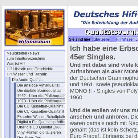
Sie sind hier :
Startseite
→
Hifi Wissen 
Ich habe eine Erbsc
Neuigkeiten / News
45er Singles.
zum Inhaltsverzeichnis
Was ist Hifi
Und mit dabei sind viele 
Hifi Historie und Geschichte
Aufnahmen als 45er MONO 
Hifi Wissen und Technik
der Deutschen Grammopho
Die Audio-Qualität
und 1961, sowie pseudokla
Die analoge Vinylqualität
MONO !! - Singles von Pol
Die digitale Soundqualität
1962 - Über die Plattenqualität
1960.
1979 - Über die Plattenqualität
Die CC Kassetten-Qualität I
Und die wollen wir uns m
Die CC Kassetten-Qualität II
ansehen und anhören.
Die
Experten Wissen Schallplatte
Digital = Ein Qualitätsprädikat ?
waren damals noch mit Nade
Über die CD Qualität 1986
genäht (das ist kein Scherz
Vinyl-Platten digitalisieren
Euro Frage), übrigens bei d
Der Sinus-Ton