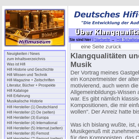
Sie sind hier :
Startseite
→
Hifi Schallpl
eine Seite zurück
Neuigkeiten / News
Klangqualitäten un
zum Inhaltsverzeichnis
Musik
Was ist Hifi
Hifi Historie und Geschichte
Der Vortrag meines Gastge
Hifi Wissen und Technik
ein Konzertmeister der alte
Hifi Magazine + Zeitschriften
motivierend, auch wenn die
Literatur, Bücher + Prospekte
Hifi Kataloge
Allgemeinbildungs-Wissen a
Hifi Erfahrung
war. Es gibt nämlich klassi
Musikalische Historie
Kompositionen, die mir einf
Hifi Hersteller (1) Deutschland
wollen". Der Anreiz hatte bi
Hifi Hersteller (2) De (selten)
Hifi Hersteller (3) Europa
Hifi Hersteller (4) International
Was ich bislang wußte, ist, 
Hifi Hersteller (5) Internat.(selten)
Musikgenuß mit zunehmen
Hifi Hersteller (6) Fernost
für den Komponisten, das O
Hifi Hersteller (7) Fernost (selten)