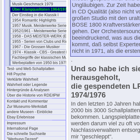
Musik-Geschmack 1979
Ungläubigen. Zur Zeit hab
Über Klangqualitäten 1964/1976
in CD Qualität (also nicht v
Der Einstieg in die Klassik I
großen Studio mit den ural
1954 Romantic Highlights
BOSE 1800 Kraftverstärker
1957 Musik. Meisterwerke Serie
gehen. Der Orchestersound
1952/1961 - Meisterwerke Serien
1958 - DAS MEISTER-WERK (EMI)
beeindruckend, was aus die
1955 - Serien von Clubs und Ringen
kommt, daß selbst Experten 
1967 - Die Grossen Musiker
nicht in 1971, als die erst
1974 - Klassik - CBS - Greatest Hits
Fachbegriffe der klassischen Musik
.
Werbeplatten von 1950 bis 1975
Und so habe ich si
Test- und Meß-Schallplatten
Hifi Psyche
herausgeholt,
Verklärte Wahrheit
die gespendeten L
Wahrheit oder Legende
Hintergründe & Analysen
1974/1976
Über die Historie von RDE/IPW
Kontakt und Kommentar
In den letzten 10 Jahren h
Zur Museums-Werkstatt
2000 bis 3000 Schallplatte
andere Museen - Einblicke
bekommen. Langspielplatte
Ebay Erlebnisse
werden darum viel zu oft v
Impressum
International Page
Nachlassverwaltern entsorgt
Die schnelle Suchseite
mir "geschleppt".
"Werbung Dezent"