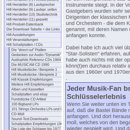
Instrumente steigt. In der 
Hifi Hersteller (8) Lautsprecher
Hifi Hersteller (9) Lautspr. selten
Gastgebers wurden sehr seh
Hifi Hersteller (10) Studiotechnik
Dirigenten der klassischen
Hifi Hersteller (11) geparkt
und Orchestern - die dem K
Hifi Produkt-Datenbank
genannt, mit deren Namen u
Die Download-Tabelle + die Links
anfangen konnte.
Hifi Ausstellungen
Hifi Veranstaltungen
Hifi Schallplatten / CDs
Dabei habe ich auch viel üb
Die "direct cut" Platten
"Star-Solisten" erfahren, a
Gedanken zur Audio-"Dynamik"
habe auch nichts mit der op
Audiophile Referenz-CDs 1984
Die MUSICAM CD 1990
könn(t)en durchaus relativ
Hifi Musikstücke / Beispiele 1
aus den 1960er und 1970er
Hifi Musikstücke / Beispiele 2
.
Hifi Klassik Empfehlungen
Weitere Hifi Empfehlungen
Jeder Musik-Fan br
Alben und Kassetten
Schallplatten und ebay
Schlüsselerlebnis
Fundstücke CD Artikel
Wenn Sie weiter unten im T
100 Bigband LPs
101 Strings Orchestra LPs und CDs
auf, daß die Bastei Bände 
CD-Müll
anfangen. Und dort herausra
Sound-Test Downloads
moll, welches von den bega
Schallplatten Empfehlungen 1962
wieder gespielt wird. Und 
Die Liste der Schlager bis 1977