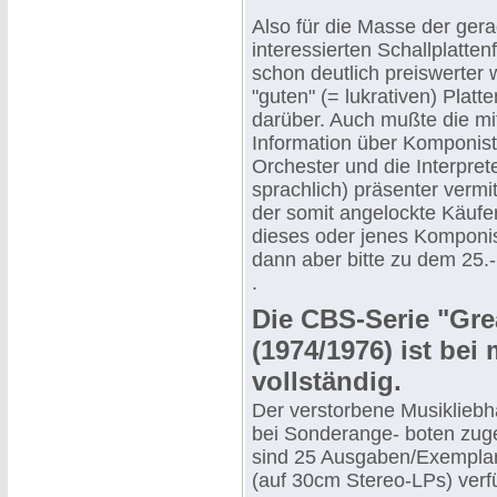
Also für die Masse der gera
interessierten Schallplatte
schon deutlich preiswerter 
"guten" (= lukrativen) Platt
darüber. Auch mußte die mit
Information über Komponist,
Orchester und die Interpret
sprachlich) präsenter vermi
der somit angelockte Käufer
dieses oder jenes Komponi
dann aber bitte zu dem 25.
.
Die CBS-Serie "Grea
(1974/1976) ist bei 
vollständig.
Der verstorbene Musikliebh
bei Sonderange- boten zug
sind 25 Ausgaben/Exempla
(auf 30cm Stereo-LPs) verf