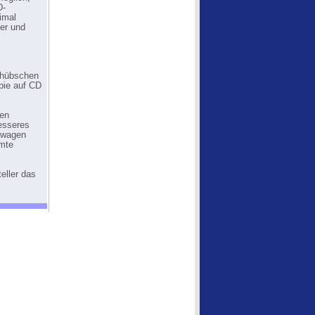
D-
imal
ger und
 hübschen
pie auf CD
den
esseres
h wagen
mmte
eller das