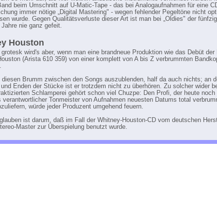
and beim Umschnitt auf U-Matic-Tape - das bei Analogaufnahmen für eine C
lichung immer nötige „Digital Mastering" - wegen fehlender Pegeltöne nicht opt
en wurde. Gegen Qualitätsverluste dieser Art ist man bei „Oldies" der fünfzi
 Jahre nie ganz gefeit.
ey Houston
grotesk wird's aber, wenn man eine brandneue Produktion wie das Debüt der
ouston (Arista 610 359) von einer komplett von A bis Z verbrummten Bandko
.
, diesen Brumm zwischen den Songs auszublenden, half da auch nichts; an 
und Enden der Stücke ist er trotzdem nicht zu überhören. Zu solcher wider b
aktizierten Schlamperei gehört schon viel Chuzpe: Den Profi, der heute noc
s verantwortlicher Tonmeister von Aufnahmen neuesten Datums total verbru
zuliefern, würde jeder Produzent umgehend feuern.
lauben ist darum, daß im Fall der Whitney-Houston-CD vom deutschen Herst
Stereo-Master zur Überspielung benutzt wurde.