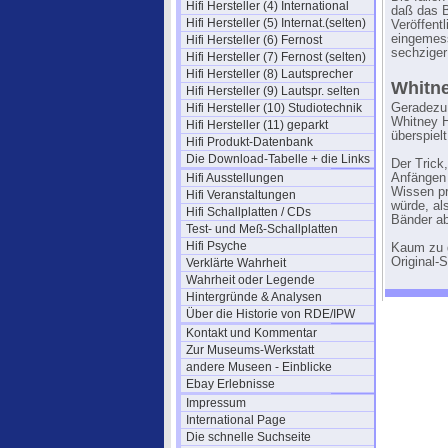
Hifi Hersteller (4) International
daß das B
Hifi Hersteller (5) Internat.(selten)
Veröffent
eingemess
Hifi Hersteller (6) Fernost
sechziger
Hifi Hersteller (7) Fernost (selten)
Hifi Hersteller (8) Lautsprecher
Whitn
Hifi Hersteller (9) Lautspr. selten
Hifi Hersteller (10) Studiotechnik
Geradezu 
Whitney H
Hifi Hersteller (11) geparkt
überspielt
Hifi Produkt-Datenbank
Die Download-Tabelle + die Links
Der Trick
Hifi Ausstellungen
Anfängen 
Wissen pr
Hifi Veranstaltungen
würde, al
Hifi Schallplatten / CDs
Bänder ab
Test- und Meß-Schallplatten
Hifi Psyche
Kaum zu g
Original-
Verklärte Wahrheit
Wahrheit oder Legende
Hintergründe & Analysen
Über die Historie von RDE/IPW
Kontakt und Kommentar
Zur Museums-Werkstatt
andere Museen - Einblicke
Ebay Erlebnisse
Impressum
International Page
Die schnelle Suchseite