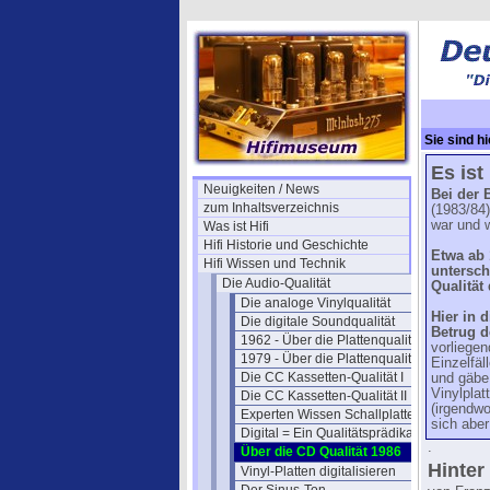
Sie sind hi
Es ist
Neuigkeiten / News
Bei der 
zum Inhaltsverzeichnis
(1983/84
war und 
Was ist Hifi
Hifi Historie und Geschichte
Etwa ab 
Hifi Wissen und Technik
untersch
Die Audio-Qualität
Qualität
Die analoge Vinylqualität
Hier in 
Die digitale Soundqualität
Betrug d
1962 - Über die Plattenqualität
vorliege
1979 - Über die Plattenqualität
Einzelfä
Die CC Kassetten-Qualität I
und gäbe,
Vinylpla
Die CC Kassetten-Qualität II
(irgendwo
Experten Wissen Schallplatte
sich aber
Digital = Ein Qualitätsprädikat ?
.
Über die CD Qualität 1986
Hinter
Vinyl-Platten digitalisieren