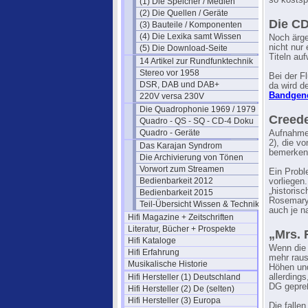
so kostsp
(1) Die Speicher / Medien
(2) Die Quellen / Geräte
Die CD
(3) Bauteile / Komponenten
(4) Die Lexika samt Wissen
Noch ärge
nicht nur
(5) Die Download-Seite
Titeln au
14 Artikel zur Rundfunktechnik
Stereo vor 1958
Bei der F
DSR, DAB und DAB+
da wird d
Bandgene
220V versa 230V
Die Quadrophonie 1969 / 1979
Creede
Quadro - QS - SQ - CD-4 Doku
Quadro - Geräte
Aufnahmen
2), die vo
Das Karajan Syndrom
bemerken
Die Archivierung von Tönen
Vorwort zum Streamen
Ein Probl
Bedienbarkeit 2012
vorliegen
„historis
Bedienbarkeit 2015
Rosemary
Teil-Übersicht Wissen & Technik
auch je n
Hifi Magazine + Zeitschriften
Literatur, Bücher + Prospekte
„Mrs. 
Hifi Kataloge
Wenn die 
Hifi Erfahrung
mehr raus
Musikalische Historie
Höhen und
Hifi Hersteller (1) Deutschland
allerding
DG gepreß
Hifi Hersteller (2) De (selten)
Hifi Hersteller (3) Europa
Die falle