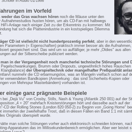
 Schöler in Audio 01/1986
fahrungen im Vorfeld
weder das Gras wachsen hören
noch die Mäuse unter den
 Aufnahmestudios husten hören, um als CD-Fan mit halbwegs
 HiFi-Anlage nach einiger Zeit zu der Erkenntnis zu kommen: Mit
findung hat sich die Plattenindustrie in ein kostspieliges Dilemma
t.
äger CD ist vielleicht nicht hundertprozentig perfekt
, aber in den wesentli
en Parametern (= Eigenschaften) praktisch immer besser als die Aufnahmen, 
lisiert gespeichert sind. Das wird um so auffälliger, je mehr „Oldies" aus allen
ungen auf der Silberscheibe publiziert werden.
man in der Vergangenheit noch mancherlei technische Störungen und D
und Pegelschwankungen, Brumm oder Dropouts, ungewöhnlich hohes Rauschen
e Klangbalance)
der Überspieltechnik oder mangelhafter Preßqualität anla
entlarvt nunmehr die CD erbarmungslos, was an Mängeln vielfach schon auf 
er verwendeten Bandkopien (Anmerkung : das sind Sicherheits-Kopien oder
ngen von Mehrspur Masterbändern) vorhanden ist.
er einige ganz prägnante Beispiele
bei „Dejä Vu" von Crosby, Stills, Nash & Young (Atlantik 250 001) auf der S
mposition „4 + 20" mehrfach Knisterstörungen hört und dasselbe auch auf der
h"-CD der Rolling Stones (London 820 050-2) zu Beginn von „Going Home" be
bt immerhin der zweifelhafte Trost, daß in diesen Fällen ein Band 1:1 mit säm
es Originals überspielt wurde.
 hätte man solche Störungen vorher auch elektronisch schneiden können, na
diting-Apparaturen das im Millisekundenbereich ermöglichen. Aber wer leistet 