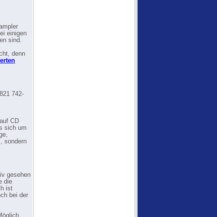
Sampler
ei einigen
en sind.
cht, denn
ierten
 821 742-
 auf CD
es sich um
ge,
, sondern
tiv gesehen
e die
h ist
ch bei der
Möglich,