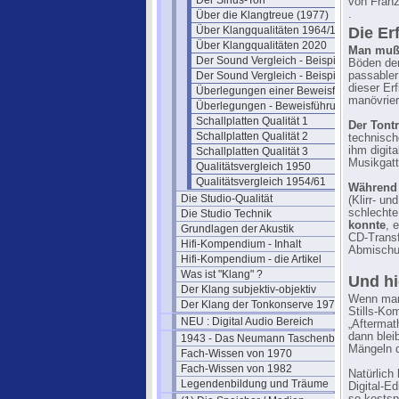
Der Sinus-Ton
von Franz
.
Über die Klangtreue (1977)
Über Klangqualitäten 1964/1976
Die Er
Über Klangqualitäten 2020
Man muß 
Der Sound Vergleich - Beispiele 1
Böden der
Der Sound Vergleich - Beispiele 2
passabler
dieser Er
Überlegungen einer Beweisführung
manövrier
Überlegungen - Beweisführung II
Schallplatten Qualität 1
Der Tontr
Schallplatten Qualität 2
technisch
ihm digita
Schallplatten Qualität 3
Musikgatt
Qualitätsvergleich 1950
Qualitätsvergleich 1954/61
Während 
Die Studio-Qualität
(Klirr- 
schlecht
Die Studio Technik
konnte
, 
Grundlagen der Akustik
CD-Transf
Hifi-Kompendium - Inhalt
Abmischu
Hifi-Kompendium - die Artikel
Was ist "Klang" ?
Und hi
Der Klang subjektiv-objektiv
Wenn man 
Der Klang der Tonkonserve 1979
Stills-Ko
NEU : Digital Audio Bereich
„Aftermat
dann blei
1943 - Das Neumann Taschenbuch
Mängeln d
Fach-Wissen von 1970
Fach-Wissen von 1982
Natürlich
Legendenbildung und Träume
Digital-E