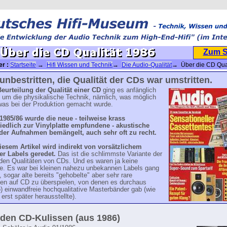
Zum 
er :
Startseite
→
Hifi Wissen und Technik
→
Die Audio-Qualität
→ Über die CD Qual
 unbestritten, die Qualität der CDs war umstritten.
Beurteilung der Qualität einer CD
ging es anfänglich
) um die physikalische Technik, nämlich, was möglich
was bei der Produktion gemacht wurde.
1985/86 wurde die neue - teilweise krass
iedlich zur Vinylplatte empfundene -
akustische
 der Aufnahmen bemängelt, auch sehr oft zu recht.
diesem Artikel wird indirekt von vorsätzlichem
er Labels geredet.
Das ist die schlimmste Variante der
nden Qualitäten von CDs. Und es waren ja keine
lle. Es war bei kleinen nahezu unbekannen Labels gang
 sogar alte bereits "gehobelte" aber sehr rare
tten auf CD zu überspielen, von denen es durchaus
) einwandfreie hochqualitative Masterbänder gab (wie
 erst später herausstellte).
 den CD-Kulissen (aus 1986)