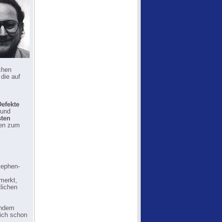
chen
die auf
efekte
 und
sten
den zum
tephen-
merkt,
tlichen
chdem
sich schon