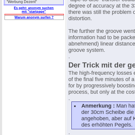
"Werbung Dezent"
degree of accuracy at the 3
Es geht: anonym suchen
there was still the problem 
mit "startpage"
Warum anonym surfen ?
distortion.
The further the groove went
information had to be packe
abnehmend) linear distance 
groove system.
.
Der Trick mit der 
The high-frequency losses e
of the final five minutes o
for by progressively boostin
process, but only at the cost
.
Anmerkung :
Man hat
der 30cm Scheibe die
angehoben, aber auf 
des erhöhten Pegels.
.