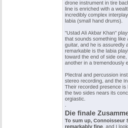
drone instrument in tire ba
line is enriched with a weal
incredibly complex interplay
labia (small hand drums).
"Ustad Ali Akbar Khan" plays
that sounds something like
guitar, and he is assuredly 
remarkable is the labia pla
toward the end of side one
another in a tremendously 
Plectral and percussion inst
stereo recording, and the I
Their recorded presence is 
the two sides nears its con
orgiastic.
.
Die finale Zusamm
To sum up, Connoisseur So
remarkably fine
, and I loo