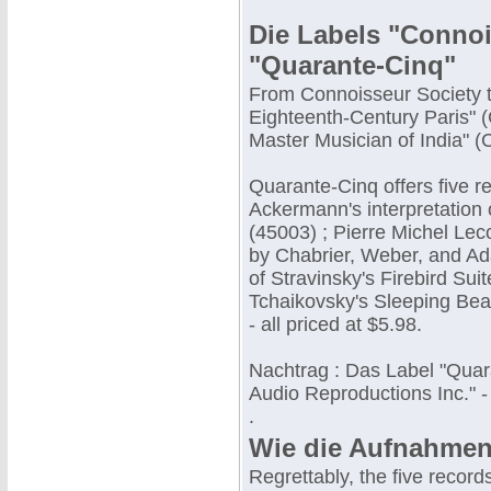
Die Labels "Connoi
"Quarante-Cinq"
From Connoisseur Society th
Eighteenth-Century Paris" 
Master Musician of India" (
Quarante-Cinq offers five r
Ackermann's interpretation 
(45003) ; Pierre Michel Le
by Chabrier, Weber, and Ad
of Stravinsky's Firebird Sui
Tchaikovsky's Sleeping Bea
- all priced at $5.98.
Nachtrag : Das Label "Quara
Audio Reproductions Inc." -
.
Wie die Aufnahmen
Regrettably, the five recor