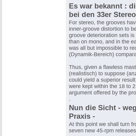
Es war bekannt : d
bei den 33er Stere
For stereo, the grooves hav
inner-groove distortion to b
groove deterioration sets i
than on mono, and in the ear
was all but impossible to r
(Dynamik-Bereich) comparab
Thus, given a flawless maste
(realistisch) to suppose (a
could yield a superior resul
were kept within the 18 to 21
argument offered by the pr
.
Nun die Sicht - weg
Praxis -
At this point we shall turn f
seven new 45-rpm releases