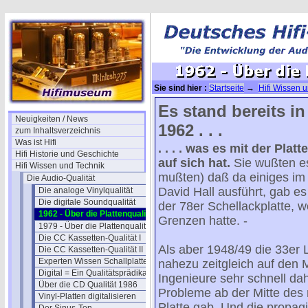
Sie sind hier :
Startseite
→
Hifi Wissen 
Plattenqualität
Es stand bereits in
Neuigkeiten / News
1962 . . .
zum Inhaltsverzeichnis
Was ist Hifi
. . . . was es mit der Pla
Hifi Historie und Geschichte
auf sich hat.
Sie wußten es 
Hifi Wissen und Technik
mußten) daß da einiges im 
Die Audio-Qualität
David Hall ausführt, gab e
Die analoge Vinylqualität
Die digitale Soundqualität
der 78er Schellackplatte, w
1962 - Über die Plattenqualität
Grenzen hatte. -
1979 - Über die Plattenqualität
Die CC Kassetten-Qualität I
Als aber 1948/49 die 33er 
Die CC Kassetten-Qualität II
Experten Wissen Schallplatte
nahezu zeitgleich auf den
Digital = Ein Qualitätsprädikat ?
Ingenieure sehr schnell dah
Über die CD Qualität 1986
Probleme ab der Mitte des 
Vinyl-Platten digitalisieren
Platte gab. Und die propagi