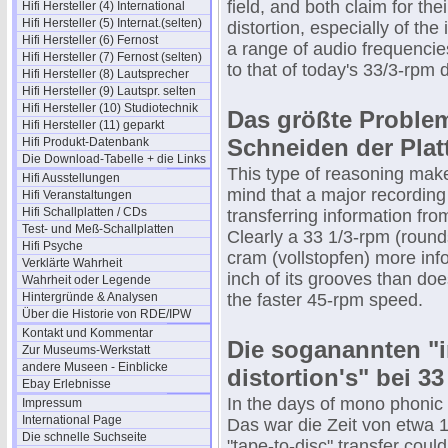
field, and both claim for th
Hifi Hersteller (4) International
Hifi Hersteller (5) Internat.(selten)
distortion, especially of the
Hifi Hersteller (6) Fernost
a range of audio frequenci
Hifi Hersteller (7) Fernost (selten)
to that of today's 33/3-rpm d
Hifi Hersteller (8) Lautsprecher
Hifi Hersteller (9) Lautspr. selten
Hifi Hersteller (10) Studiotechnik
Das größte Problem
Hifi Hersteller (11) geparkt
Schneiden der Plat
Hifi Produkt-Datenbank
Die Download-Tabelle + die Links
This type of reasoning make
Hifi Ausstellungen
mind that a major recording
Hifi Veranstaltungen
Hifi Schallplatten / CDs
transferring information fro
Test- und Meß-Schallplatten
Clearly a 33 1/3-rpm (round
Hifi Psyche
cram (vollstopfen) more info
Verklärte Wahrheit
inch of its grooves than doe
Wahrheit oder Legende
Hintergründe & Analysen
the faster 45-rpm speed.
Über die Historie von RDE/IPW
Kontakt und Kommentar
Die soganannten "
Zur Museums-Werkstatt
andere Museen - Einblicke
distortion's" bei 33
Ebay Erlebnisse
In the days of mono phonic
Impressum
International Page
Das war die Zeit von etwa 1
Die schnelle Suchseite
"tape-to-disc" transfer coul