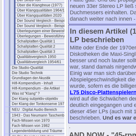
Der Sinus-Ton
Über die Klangtreue (1977)
neuen 33er Stereo LP ließ s
Über Klangqualitäten 1964/1976
Duchmessers einhalten. Dan
Über Klangqualitäten 2020
danach weiter nach innen -
Der Sound Vergleich - Beispiele 1
Der Sound Vergleich - Beispiele 2
In diesem Artikel (
Überlegungen einer Beweisführung
Überlegungen - Beweisführung II
LP beschrieben
Schallplatten Qualität 1
Schallplatten Qualität 2
Mitte oder Ende der 1970e
Schallplatten Qualität 3
Diskotheken die Maxi-Single
Qualitätsvergleich 1950
besser und noch lauter soll
Qualitätsvergleich 1954/61
war, stand damals nirgendw
Die Studio-Qualität
Einig war man sich darüber
Die Studio Technik
Grundlagen der Akustik
Abspielgeschwindigkeit die
Hifi-Kompendium - Inhalt
wurde, sofern es die billi
Hifi-Kompendium - die Artikel
L75 Disco-Plattenspieler
Was ist "Klang" ?
wird auf die Schwächen de
Der Klang subjektiv-objektiv
Der Klang der Tonkonserve 1979
deutlich eingegangen und es
NEU : Digital Audio Bereich
dieser 45er LPs (auch mit
1943 - Das Neumann Taschenbuch
beschrieben.
Und es war e
Fach-Wissen von 1970
.
Fach-Wissen von 1982
Legendenbildung und Träume
AND NOW - "45-rpm 