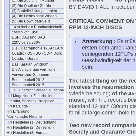
(1) Die Speicher / Medien
(2) Die Quellen / Geräte
BY DAVID HALL in october
(3) Bauteile / Komponenten
(4) Die Lexika samt Wissen
CRITICAL COMMENT ON T
(5) Die Download-Seite
RPM 12-INCH DISCS
14 Artikel zur Rundfunktechnik
Stereo vor 1958
.
DSR, DAB und DAB+
Anmerkung :
Es müs
220V versa 230V
ersten dem amerikani
Die Quadrophonie 1969 / 1979
vorliegenden 12" LPs 
Quadro - QS - SQ - CD-4 Doku
Quadro - Geräte
Geschwindigkeit der 
Das Karajan Syndrom
sein.
Die Archivierung von Tönen
.
Vorwort zum Streamen
Bedienbarkeit 2012
The latest thing on the r
Bedienbarkeit 2015
involves the resurrection
Teil-Übersicht Wissen & Technik
Wiederbelebung)
of the 45
Hifi Magazine + Zeitschriften
music,
with the records bei
Literatur, Bücher + Prospekte
standard 12-inch (30cm) dis
Hifi Kataloge
Hifi Erfahrung
familiar large-center-hole f
Musikalische Historie
Hifi Hersteller (1) Deutschland
Two new record companie
Hifi Hersteller (2) De (selten)
Society and Quarante-Cin
Hifi Hersteller (3) Europa