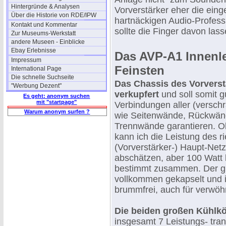
Hintergründe & Analysen
Vorverstärker eher die ein
Über die Historie von RDE/IPW
hartnäckigen Audio-Profess
Kontakt und Kommentar
sollte die Finger davon lasse
Zur Museums-Werkstatt
andere Museen - Einblicke
Ebay Erlebnisse
Das AVP-A1 Innenl
Impressum
Feinsten
International Page
Die schnelle Suchseite
Das Chassis des Vorverstä
"Werbung Dezent"
verkupfert
und soll somit g
Es geht: anonym suchen
mit "startpage"
Verbindungen aller (verschr
Warum anonym surfen ?
wie Seitenwände, Rückwän
Trennwände garantieren. O
kann ich die Leistung des r
(Vorverstärker-) Haupt-Netz
abschätzen, aber 100 Wat
bestimmt zusammen. Der gr
vollkommen gekapselt und ist
brummfrei, auch für verwöh
Die beiden großen Kühlk
insgesamt 7 Leistungs- trans