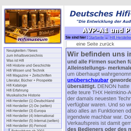
Sie sind hier :
Startseite
→
Hifi Herstelle
eine Seite zurück
Neuigkeiten / News
Wir befinden uns im J
zum Inhaltsverzeichnis
Was ist Hifi
und alle Firmen suchen f
Hifi Historie und Geschichte
Alleinstellungs- merkmal
Hifi Wissen und Technik
um überhaupt wahrgenom
Hifi Magazine + Zeitschriften
unüberschaubar
geworden
Literatur, Bücher + Prospekte
Hifi Kataloge
übersättigt.
DENON hatte v
Hifi Erfahrung
edle teure THX Heimkino-An
Musikalische Historie
der damals neuesten Techn
Hifi Hersteller (1) Deutschland
verfügbar waren. Und so wu
Hifi Hersteller (2) De (selten)
also alles an Funktionen o
Hifi Hersteller (3) Europa
Hifi Hersteller (4) International
irgendwie machbar war. Doc
Hifi Hersteller (5) Internat.(selten)
Verkaufspreis ist damit geme
Hifi Hersteller (6) Fernost
des Bedieners oder des 