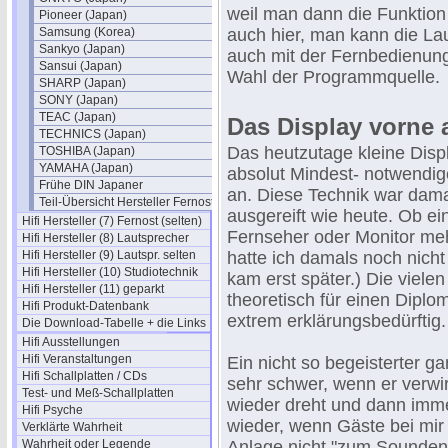
weil man dann die Funktion
Pioneer (Japan)
Samsung (Korea)
auch hier, man kann die La
Sankyo (Japan)
auch mit der Fernbedienung 
Sansui (Japan)
Wahl der Programmquelle.
SHARP (Japan)
SONY (Japan)
TEAC (Japan)
Das Display vorne a
TECHNICS (Japan)
Das heutzutage kleine Displ
TOSHIBA (Japan)
YAMAHA (Japan)
absolut Mindest- notwendig
Frühe DIN Japaner
an. Diese Technik war dama
Teil-Übersicht Hersteller Fernost
ausgereift wie heute. Ob e
Hifi Hersteller (7) Fernost (selten)
Fernseher oder Monitor meh
Hifi Hersteller (8) Lautsprecher
Hifi Hersteller (9) Lautspr. selten
hatte ich damals noch nicht
Hifi Hersteller (10) Studiotechnik
kam erst später.) Die viele
Hifi Hersteller (11) geparkt
theoretisch für einen Diplo
Hifi Produkt-Datenbank
extrem erklärungsbedürftig.
Die Download-Tabelle + die Links
Hifi Ausstellungen
Hifi Veranstaltungen
Ein nicht so begeisterter g
Hifi Schallplatten / CDs
sehr schwer, wenn er verwir
Test- und Meß-Schallplatten
wieder dreht und dann imme
Hifi Psyche
wieder, wenn Gäste bei mir
Verklärte Wahrheit
Wahrheit oder Legende
Anlage nicht "zum Sounden