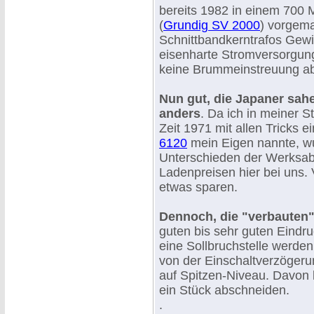
bereits 1982 in einem 700 M
(
Grundig SV 2000
) vorgema
Schnittbandkerntrafos Gewi
eisenharte Stromversorgun
keine Brummeinstreuung a
Nun gut, die Japaner sah
anders
. Da ich in meiner 
Zeit 1971 mit allen Tricks 
6120
mein Eigen nannte, wu
Unterschieden der Werksab
Ladenpreisen hier bei uns.
etwas sparen.
Dennoch, die "verbauten" B
guten bis sehr guten Eindru
eine Sollbruchstelle werde
von der Einschaltverzögeru
auf Spitzen-Niveau. Davon 
ein Stück abschneiden.
.