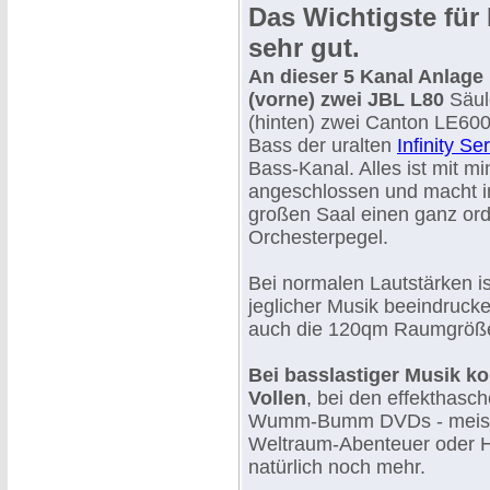
Das Wichtigste für H
sehr gut.
An dieser 5 Kanal Anlage 
(vorne) zwei JBL L80
Säul
(hinten) zwei Canton LE600
Bass der uralten
Infinity Se
Bass-Kanal. Alles ist mit 
angeschlossen und macht 
großen Saal einen ganz ord
Orchesterpegel.
Bei normalen Lautstärken ist
jeglicher Musik beeindruck
auch die 120qm Raumgröße
Bei basslastiger Musik 
Vollen
, bei den effekthasc
Wumm-Bumm DVDs - meist
Weltraum-Abenteuer oder H
natürlich noch mehr.