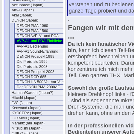
Betrachtung ab 2001
verstehen und zu bedienen.
Accuphase (Japan)
ganze Tage probiert und d
AIWA (Japan)
Akai (Japan)
.
DENON (Japan)
DENON PMA-1060
Fangen wir mit dem
DENON PMA-1560
...
DENON AVP-A1 und POA
AVP-A1 und POA Einblicke
Da ich kein fanatischer V
AVP-A1 Bedienung
bin
, kann ich diesen Teil-Be
AVP-A1 Sound-Erfahrung
erschöpfend beschreiben u
DENON Prospekt 1999
Die Preisliste 1999
kompetent beurteilen. Dar
Die Preisliste 2003
konzentirere ich mich mehr
DENON Prospekt 2003
Teil. Den ganzen THX- Marke
DENON DCD-685
DENON HA-500 Vor-Vor-Verstärker
Der DENON PMA-2000AE
Sowohl der große Lautstä
Harman/Kardon (Japan?)
kleinere Drehknopf links - 
Hitachi (Japan)
- sind als sogenannte Inkre
JVC (Japan)
Dreh-Systeme, die man unen
Kenwood (Japan)
drehen kann, ohne an den 
KYOCERA (Japan)
LUXMAN (Japan)
Marantz (nur Japan)
In der professionellen Vi
Mitsubishi (Japan)
Bedienteilen unserer Aut
ONKYO (Japan)