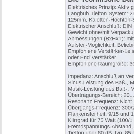
Elektrisches Prinzip: Aktiv
Langhub-Tiefton-System: 2
125mm, Kalotten-Hochton
Elektrischer Anschluß: DI
Gewicht ohne/mit Verpackun
Abmessungen (BxHxT): mit
Aufsteil-Möglichkeit: Belie
Empfohlene Verstärker-Leis
oder End-Verstärker
Empfohlene Raumgröße: 3
Impedanz: Anschluß an Ver
Sinus-Leistung des Baß-, M
Musik-Leistung des Baß-, M
Übertragungs-Bereich: 20..
Resonanz-Frequenz: Nicht m
Übergangs-Frequenz: 300/
Flankensteilheit: 9/15 und 
Klirrgrad für 75 Watt (100/
Fremdspannungs-Abstand, b
Tiefton über 80 dB, typ. 85 