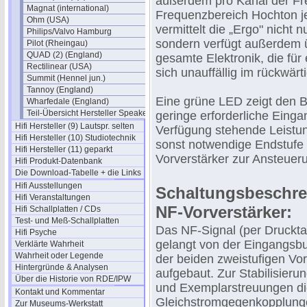
außerdem pro Kanal der Fre
Magnat (international)
Frequenzbereich Hochton je
Ohm (USA)
vermittelt die „Ergo" nicht
Philips/Valvo Hamburg
sondern verfügt außerdem ü
Pilot (Rheingau)
QUAD (2) (England)
gesamte Elektronik, die für 
Rectilinear (USA)
sich unauffällig im rückwär
Summit (Hennel jun.)
Tannoy (England)
Eine grüne LED zeigt den Be
Wharfedale (England)
Teil-Übersicht Hersteller Speaker
geringe erforderliche Eing
Hifi Hersteller (9) Lautspr. selten
Verfügung stehende Leistun
Hifi Hersteller (10) Studiotechnik
sonst notwendige Endstufe ü
Hifi Hersteller (11) geparkt
Vorverstärker zur Ansteuer
Hifi Produkt-Datenbank
Die Download-Tabelle + die Links
Hifi Ausstellungen
Schaltungsbeschre
Hifi Veranstaltungen
NF-Vorverstärker:
Hifi Schallplatten / CDs
Test- und Meß-Schallplatten
Das NF-Signal (per Drucktas
Hifi Psyche
gelangt von der Eingangsb
Verklärte Wahrheit
Wahrheit oder Legende
der beiden zweistufigen Vor
Hintergründe & Analysen
aufgebaut. Zur Stabilisie
Über die Historie von RDE/IPW
und Exemplarstreuungen di
Kontakt und Kommentar
Gleichstromgegenkopplungen
Zur Museums-Werkstatt