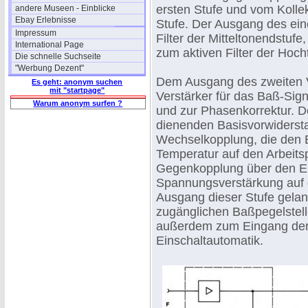
ersten Stufe und vom Kollek
andere Museen - Einblicke
Ebay Erlebnisse
Stufe. Der Ausgang des eine
Impressum
Filter der Mitteltonendstuf
International Page
zum aktiven Filter der Hoch
Die schnelle Suchseite
"Werbung Dezent"
Dem Ausgang des zweiten Vor
Es geht: anonym suchen
mit "startpage"
Verstärker für das Baß-Sig
Warum anonym surfen ?
und zur Phasenkorrektur. D
dienenden Basisvorwidersta
Wechselkopplung, die den 
Temperatur auf den Arbeitsp
Gegenkopplung über den Em
Spannungsverstärkung auf
Ausgang dieser Stufe gelan
zugänglichen Baßpegelstell
außerdem zum Eingang de
Einschaltautomatik.