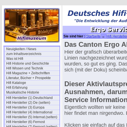
Sie sind hier :
Startseite
→
Hifi Herstell
Einblicke
→ Ergo Service Manual
Das Canton Ergo Ak
Neuigkeiten / News
Hier der grafisch überarbei
zum Inhaltsverzeichnis
Linien nachgezeichnet wurd
Was ist Hifi
wurden, so gut es ging. Das 
Hifi Historie und Geschichte
Hifi Wissen und Technik
sich (mit der Doku) schein
Hifi Magazine + Zeitschriften
Literatur, Bücher + Prospekte
Dieser Aktivlautspr
Hifi Kataloge
Hifi Erfahrung
Ausnahmen, darum g
Musikalische Historie
Hifi Hersteller (1) Deutschland
Service Informatio
Hifi Hersteller (2) De (selten)
Eigentlich wollten wir keine
Hifi Hersteller (3) Europa
Hifi Hersteller (4) International
hier findet man nirgendwo. E
Hifi Hersteller (5) Internat.(selten)
Hifi Hersteller (6) Fernost
Klicken sie einfach auf das
Hifi Hersteller (7) Fernost (selten)