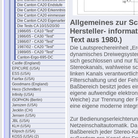
Die Canton CA20 Endstufe
Die Canton CA20 Erkenntnisse
Die Canton CA20 einmessen
Allgemeines zur Sc
Die Canton CA20 Eigenarten
Die Tests CA 10/15/20/30
Hersteller- informa
1986/05 - CA10 "Test"
1986/05 - CA30 "Test"
Text aus 1980.)
1986/07 - CA30 "Test"
1987/02 - CA20 "Test"
Die Lautsprechereinheit „Ergo
1989/05 - CA20 "Test"
dynamisches Dreiwegsystem 
Canton-Ergo-695-DC
sich geschlossen und nur f
Castle (England)
Stereokanals, wahlweise sc
EPICURE (USA)
linken Kanals verantwortlic
ESS (USA)
Fairfax (USA)
Filterschaltung und der Feh
Goodmans (England)
Baßbereich besitzt jedes ei
Heco (Schmitten)
eigene aufwendige elektroni
Infinity (USA)
Weiche) zur Trennung der 
ISOPHON (Berlin)
Janszen (USA)
eine eigene moderne integr
Jecklin (CH)
Jensen (USA)
Zur Bedienungserleichterung
JBL (USA)
Netzeinschaltautomatik. Da
KLH (USA)
Baßbereich jeder Stereo-Ka
Klipsch (USA)
KOSS (USA) (2)