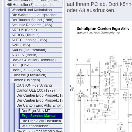
auf Ihrem PC ab. Dort könn
Hifi Hersteller (8) Lautsprecher
oder A3 ausdrucken.
Wahrheit und Kalkulation
Die Wahrheit - Lautsprecher
Der Taunus-Sound (1988)
Acoustic Research (USA)
ARCUS (Berlin)
ACRON (Taunus)
ALTEC Lansing (USA)
AVID (USA)
AXIOM (Deutschland)
A.R.E.S. (Berlin)
Backes & Müller (Homburg)
B.I.C. (USA)
Bose (Teil2) (USA)
Cabasse (Frankreich)
Canton (Usingen)
CANTON - der Anfang
Canton GLE 100 (1979)
Der Canton Ergo Prospekt 1980
Der Canton Ergo Prospekt 1985
Die Canton Ergo Aktiv Einblicke
Der Ergo Aktiv MT
Ergo Service Manual
Die Ergo Aktiv Endstufen
Wie anschließen ?
Die Canton CA15/20/30 Serie