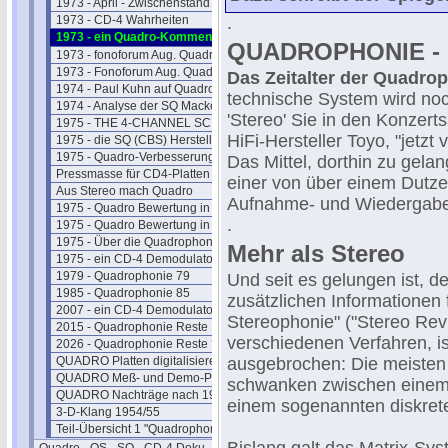
1973 - April - Zwischenstand
1973 - CD-4 Wahrheiten
.
1973 - ein Quadro-Kommentar
QUADROPHONIE - G
1973 - fonoforum Aug. Quadro 1
1973 - Fonoforum Aug. Quadro 2
Das Zeitalter der Quadr
1974 - Paul Kuhn auf Quadro
technische System wird noch
1974 - Analyse der SQ Macken
'Stereo' Sie in den Konzert
1975 - THE 4-CHANNEL SCENE
HiFi-Hersteller Toyo, "jetzt 
1975 - die SQ (CBS) Hersteller
1975 - Quadro-Verbesserungen
Das Mittel, dorthin zu gela
Pressmasse für CD4-Platten
einer von über einem Dutz
Aus Stereo mach Quadro
Aufnahme- und Wiedergabete
1975 - Quadro Bewertung in der FS
.
1975 - Quadro Bewertung in UK
1975 - Über die Quadrophonie
Mehr als Stereo
1975 - ein CD-4 Demodulator
1979 - Quadrophonie 79
Und seit es gelungen ist, d
1985 - Quadrophonie 85
zusätzlichen Informationen 
2007 - ein CD-4 Demodulator
Stereophonie" ("Stereo Rev
2015 - Quadrophonie Reste
verschiedenen Verfahren, 
2026 - Quadrophonie Reste ?
QUADRO Platten digitalisieren
ausgebrochen: Die meisten
QUADRO Meß- und Demo-Platten
schwanken zwischen einem
QUADRO Nachträge nach 1980
einem sogenannten diskret
3-D-Klang 1954/55
Teil-Übersicht 1 "Quadrophonie"