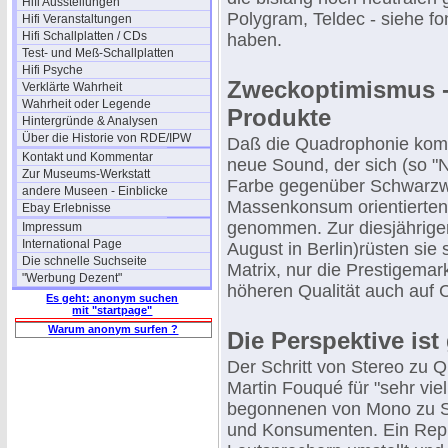
Hifi Ausstellungen
Polygram, Teldec - siehe f
Hifi Veranstaltungen
Hifi Schallplatten / CDs
haben.
Test- und Meß-Schallplatten
Hifi Psyche
Zweckoptimismus - 
Verklärte Wahrheit
Wahrheit oder Legende
Produkte
Hintergründe & Analysen
Über die Historie von RDE/IPW
Daß die Quadrophonie kommt
Kontakt und Kommentar
neue Sound, der sich (so "
Zur Museums-Werkstatt
Farbe gegenüber Schwarzwe
andere Museen - Einblicke
Massenkonsum orientierten 
Ebay Erlebnisse
genommen. Zur diesjährigen
Impressum
International Page
August in Berlin)rüsten sie
Die schnelle Suchseite
Matrix, nur die Prestigemar
"Werbung Dezent"
höheren Qualität auch auf 
Es geht: anonym suchen
mit "startpage"
Warum anonym surfen ?
Die Perspektive ist 
Der Schritt von Stereo zu 
Martin Fouqué für "sehr vie
begonnenen von Mono zu Ste
und Konsumenten. Ein Repr