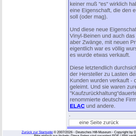
keiner muß "es" wirklich hab
eine Eigenschaft, die den 
soll (oder mag).
Und diese neue Eigenschaft
Vinyl-Beinen und auch das 
aber Zwänge, mit neuen Pr
eigentlich war es völlig w
es wurde etwas verkauft.
Diese letztendlich durchsic
der Hersteller zu Lasten 
Kunden wurden verkauft - o
geleimt. Und sie waren zur
"Kaufzurückhaltung"dauerte
renommierte deutsche Fir
ELAC
und andere.
.
eine Seite zurück
Zurück zur Startseite
© 2007/2026 - Deutsches Hifi-Museum - Copyright by Dip
Bitte einfach nur lächeln: Diese Seiten sind garantiert RDE / IPW zert