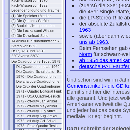
Fach-Wissen von 1970
(zuerst) die 33er (30
Fach-Wissen von 1982
Legendenbildung und Träume
die 45er Single Platt
(1) Die Speicher / Medien
die LP-Stereo Rille a
(2) Die Quellen / Geräte
der absolute Zufallstre
(3) Bauteile / Komponenten
1963
(4) Die Lexika samt Wissen
sowie (aber dann wie
(5) Die Download-Seite
14 Artikel zur Rundfunktechnik
uns ab 1963
.
Stereo vor 1958
Beim Fernsehen gab 
DSR, DAB und DAB+
Norm
für schwarz-wei
220V versa 230V
ab 1954 das amerika
Die Quadrophonie 1969 / 1979
deutsche PAL Farbfe
Die Quadrophonie ab 1969
Die Quadro-Schallplatte - Basics
.
1970 - Die Quadrophonie
Und schon sind wir im Jahr
Die analoge Quadrophonie
Gemeinsamkeit - die CD kam
Die Crux der Quadrophonie
Damit sind hier die interes
1971 - Quadro Editorial Funktechn.
1971 - USA Quadro-Besuch
alle genannt. Und jetzt wol
1972 - off-duty Jan. Artikel
Amerikaner weltweit die Qu
1972 - off-duty May Artikel
und jeder hat das beste Sy
1972 - off-duty July Artikel
mediale "Krieg" beginnt.
1972 - off-duty Aug. Artikel
1972 - off-duty Oct. Artikel
1973 - Erste Quadro-Tests
Dazu schreibt der Spiegel 