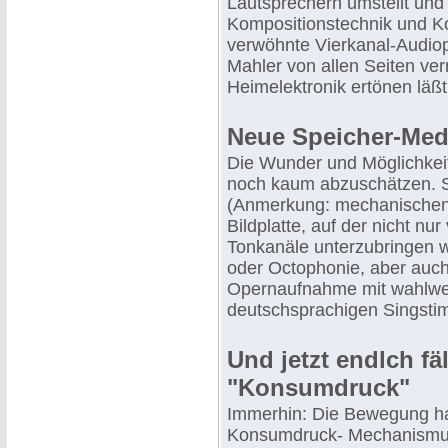
Lautsprechern umstellt und 
Kompositionstechnik und Kon
verwöhnte Vierkanal-Audioph
Mahler von allen Seiten ver
Heimelektronik ertönen läßt
Neue Speicher-Med
Die Wunder und Möglichkei
noch kaum abzuschätzen. Sc
(Anmerkung: mechanischen)
Bildplatte, auf der nicht nu
Tonkanäle unterzubringen 
oder Octophonie, aber auc
Opernaufnahme mit wahlweis
deutschsprachigen Singsti
Und jetzt endlch fäl
"Konsumdruck"
Immerhin: Die Bewegung hat 
Konsumdruck- Mechanismus 