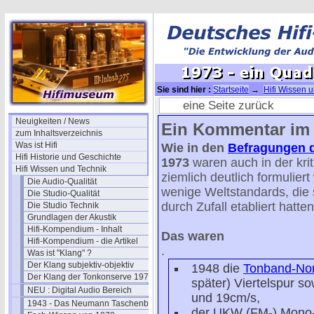
Sie sind hier :
Startseite
→
Hifi Wissen 
Quadro-Kommentar
eine Seite zurück
Neuigkeiten / News
Ein Kommentar im 
zum Inhaltsverzeichnis
Was ist Hifi
Wie in den
Befragungen d
Hifi Historie und Geschichte
1973
waren auch in der kri
Hifi Wissen und Technik
ziemlich deutlich formulier
Die Audio-Qualität
wenige Weltstandards, die 
Die Studio-Qualität
durch Zufall etabliert hatten
Die Studio Technik
Grundlagen der Akustik
Hifi-Kompendium - Inhalt
Das waren
Hifi-Kompendium - die Artikel
.
Was ist "Klang" ?
Der Klang subjektiv-objektiv
1948 die
Tonband-Nor
Der Klang der Tonkonserve 1979
später) Viertelspur s
NEU : Digital Audio Bereich
und 19cm/s,
1943 - Das Neumann Taschenbuch
der UKW (FM-) Mono-