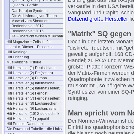
Bislang galt das Matrix-Sy
Quadro - QS - SQ - CD-4 Doku
Quadro - Geräte
verkaufte in den USA bereit
Das Karajan Syndrom
Vanguard und Capitol schlo
Die Archivierung von Tönen
Dutzend große Hersteller
li
Vorwort zum Streamen
Bedienbarkeit 2012
Bedienbarkeit 2015
"Matrix" SQ gegen 
Teil-Übersicht Wissen & Technik
Doch in den letzten Monate
Hifi Magazine + Zeitschriften
Literatur, Bücher + Prospekte
"diskrete" (deutsch: mit "g
Hifi Kataloge
gewaltig aufgeholt: 168 CD-
Hifi Erfahrung
Handel; zu RCA und Metron
Musikalische Historie
größter Plattenkonzern WE
Hifi Hersteller (1) Deutschland
der Matrix-Firmen werden d
Hifi Hersteller (2) De (selten)
Hifi Hersteller (3) Europa
Quadrophonie inzwischen h
Hifi Hersteller (4) International
rauskommt", so nörgelte Wa
Hifi Hersteller (5) Internat.(selten)
Synthesizer von einer SQ-Pla
Hifi Hersteller (6) Fernost
reinging."
Hifi Hersteller (7) Fernost (selten)
Hifi Hersteller (8) Lautsprecher
Hifi Hersteller (9) Lautspr. selten
Man spricht vom N
Hifi Hersteller (10) Studiotechnik
Hifi Hersteller (11) geparkt
Der Normen-Wirrwarr ist der
Hifi Produkt-Datenbank
Eintritt ins quadrophonische
Die Download-Tabelle + die Links
die bislang noch neutralen