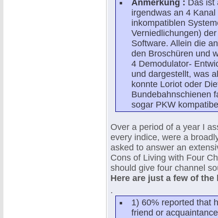
Anmerkung :
Das ist 
irgendwas an 4 Kanal 
inkompatiblen System
Verniedlichungen) der
Software. Allein die a
den Broschüren und wa
4 Demodulator- Entwic
und dargestellt, was al
konnte Loriot oder Die
Bundebahnschienen fa
sogar PKW kompatibe
Over a period of a year I a
every indice, were a broad
asked to answer an extensiv
Cons of Living with Four Ch
should give four channel s
Here are just a few of the
.
1) 60% reported that 
friend or acquaintance 