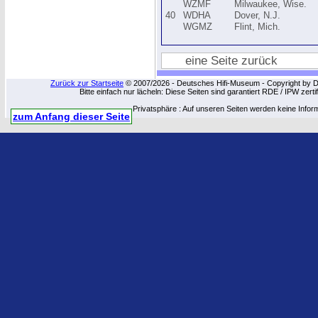
WZMF
Milwaukee, Wise.
40
WDHA
Dover, N.J.
WGMZ
Flint, Mich.
eine Seite zurück
Zurück zur Startseite
© 2007/2026 - Deutsches Hifi-Museum - Copyright by Dip
Bitte einfach nur lächeln: Diese Seiten sind garantiert RDE / IPW zert
Privatsphäre : Auf unseren Seiten werden keine Infor
zum Anfang dieser Seite