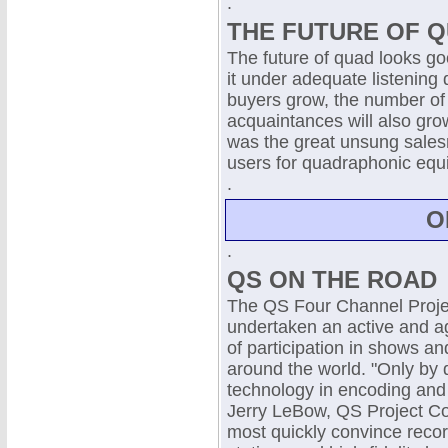
.
THE FUTURE OF QU
The future of quad looks g
it under adequate listening
buyers grow, the number of 
acquaintances will also gro
was the great unsung salesm
users for quadraphonic equ
.
O
.
QS ON THE ROAD
The QS Four Channel Proj
undertaken an active and a
of participation in shows an
around the world. "Only by
technology in encoding and
Jerry LeBow, QS Project Co
most quickly convince reco