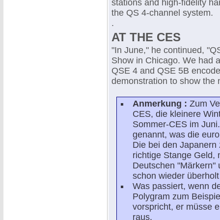
stations and high-fidelity h
the QS 4-channel system.
.
AT THE CES
"In June," he continued, "Q
Show in Chicago. We had 
QSE 4 and QSE 5B encoders
demonstration to show the 
Anmerkung :
Zum Ves
CES, die kleinere Win
Sommer-CES im Juni. 
genannt, was die euro
Die bei den Japanern 
richtige Stange Geld
Deutschen "Märkern" 
schon wieder überholt
Was passiert, wenn der
Polygram zum Beispiel
vorspricht, er müsse 
raus.