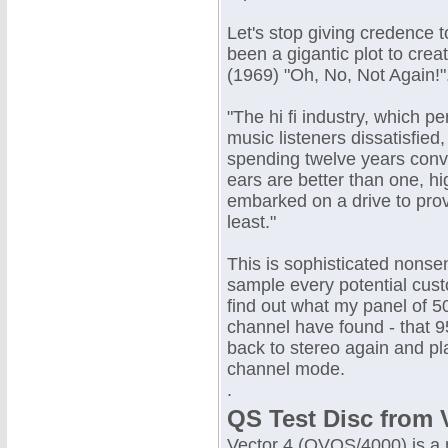
Let's stop giving credence t
been a gigantic plot to cre
(1969) "Oh, No, Not Again!"
"The hi fi industry, which p
music listeners dissatisfied
spending twelve years convi
ears are better than one, h
embarked on a drive to prov
least."
This is sophisticated nonse
sample every potential cus
find out what my panel of 5
channel have found - that 9
back to stereo again and pla
channel mode.
.
QS Test Disc from 
Vector 4 (OVQS/4000) is a 