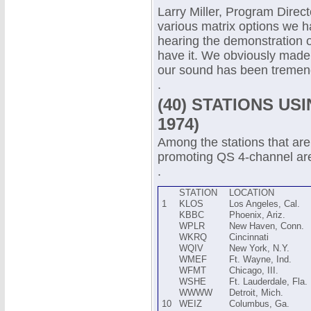
Larry Miller, Program Direc
various matrix options we h
hearing the demonstration 
have it. We obviously made 
our sound has been tremen
.
(40) STATIONS USI
1974)
Among the stations that are 
promoting QS 4-channel ar
.
STATION
LOCATION
1
KLOS
Los Angeles, Cal.
KBBC
Phoenix, Ariz.
WPLR
New Haven, Conn.
WKRQ
Cincinnati
WQIV
New York, N.Y.
WMEF
Ft. Wayne, Ind.
WFMT
Chicago, III.
WSHE
Ft. Lauderdale, Fla.
WWWW
Detroit, Mich.
10
WEIZ
Columbus, Ga.