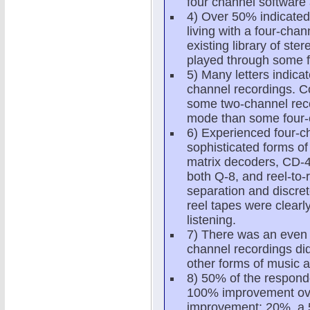
four channel software
4) Over 50% indicated 
living with a four-cha
existing library of s
played through some f
5) Many letters indica
channel recordings. C
some two-channel reco
mode than some four-
6) Experienced four-c
sophisticated forms o
matrix decoders, CD-4
both Q-8, and reel-to-
separation and discret
reel tapes were clearly
listening.
7) There was an even s
channel recordings di
other forms of music a
8) 50% of the responde
100% improvement ove
improvement; 20%, a