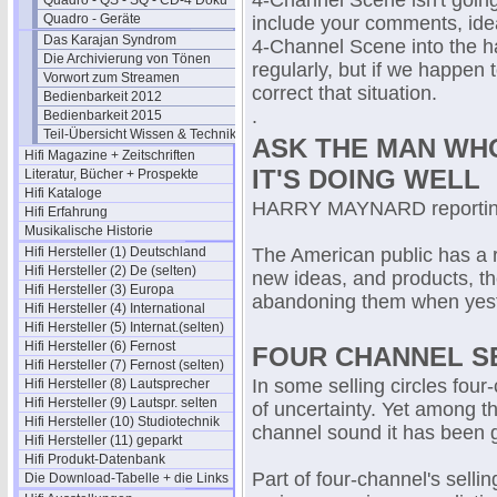
4-Channel Scene isn't going
Quadro - QS - SQ - CD-4 Doku
Quadro - Geräte
include your comments, idea
Das Karajan Syndrom
4-Channel Scene into the h
Die Archivierung von Tönen
regularly, but if we happen 
Vorwort zum Streamen
correct that situation.
Bedienbarkeit 2012
.
Bedienbarkeit 2015
Teil-Übersicht Wissen & Technik
ASK THE MAN WH
Hifi Magazine + Zeitschriften
IT'S DOING WELL
Literatur, Bücher + Prospekte
Hifi Kataloge
HARRY MAYNARD reporti
Hifi Erfahrung
Musikalische Historie
Hifi Hersteller (1) Deutschland
The American public has a rep
Hifi Hersteller (2) De (selten)
new ideas, and products, 
Hifi Hersteller (3) Europa
abandoning them when yeste
Hifi Hersteller (4) International
Hifi Hersteller (5) Internat.(selten)
Hifi Hersteller (6) Fernost
FOUR CHANNEL S
Hifi Hersteller (7) Fernost (selten)
In some selling circles four
Hifi Hersteller (8) Lautsprecher
Hifi Hersteller (9) Lautspr. selten
of uncertainty. Yet among t
Hifi Hersteller (10) Studiotechnik
channel sound it has been g
Hifi Hersteller (11) geparkt
Hifi Produkt-Datenbank
Part of four-channel's sel
Die Download-Tabelle + die Links