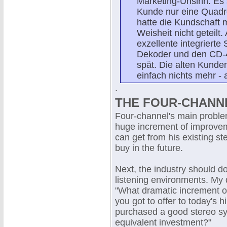
Marketing-Unsinn. Es 
Kunde nur eine Quadro
hatte die Kundschaft 
Weisheit nicht geteilt
exzellente integrierte
Dekoder und den CD-4
spät. Die alten Kunde
einfach nichts mehr - 
.
THE FOUR-CHANN
Four-channel's main problem 
huge increment of improvem
can get from his existing st
buy in the future.
Next, the industry should 
listening environments. My q
"What dramatic increment o
you got to offer to today's hi
purchased a good stereo sy
equivalent investment?"