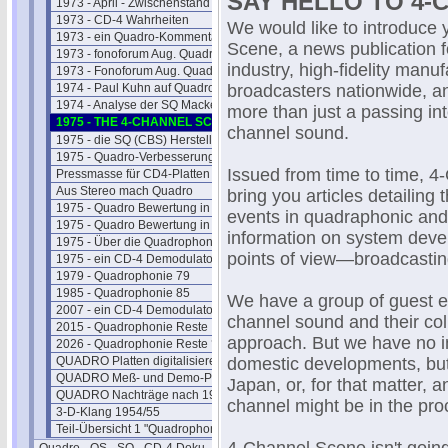
SAY HELLO TO 4-
1973 - April - Zwischenstand
1973 - CD-4 Wahrheiten
We would like to introduce
1973 - ein Quadro-Kommentar
Scene, a news publication f
1973 - fonoforum Aug. Quadro 1
industry, high-fidelity manu
1973 - Fonoforum Aug. Quadro 2
1974 - Paul Kuhn auf Quadro
broadcasters nationwide, a
1974 - Analyse der SQ Macken
more than just a passing int
1975 - THE 4-CHANNEL SCENE
channel sound.
1975 - die SQ (CBS) Hersteller
1975 - Quadro-Verbesserungen
Issued from time to time, 4
Pressmasse für CD4-Platten
Aus Stereo mach Quadro
bring you articles detailing
1975 - Quadro Bewertung in der FS
events in quadraphonic and
1975 - Quadro Bewertung in UK
information on system dev
1975 - Über die Quadrophonie
points of view—broadcasting
1975 - ein CD-4 Demodulator
1979 - Quadrophonie 79
1985 - Quadrophonie 85
We have a group of guest edi
2007 - ein CD-4 Demodulator
channel sound and their co
2015 - Quadrophonie Reste
approach. But we have no in
2026 - Quadrophonie Reste ?
QUADRO Platten digitalisieren
domestic developments, but
QUADRO Meß- und Demo-Platten
Japan, or, for that matter, 
QUADRO Nachträge nach 1980
channel might be in the pr
3-D-Klang 1954/55
Teil-Übersicht 1 "Quadrophonie"