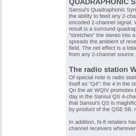
QUADRAPHONIC S
Sansui's Quadraphonic Synt
the ability to feed any 2-ch
encoded 2-channel signal. 
result is a surround quadrap
"stretches" the stereo into
spreads the ambient of reve
field. The net effect is a to
from any 2-channel source.
The radio station 
Of special note is radio sta
itself as "Q4"; the 4 in the 
Qn the air WQIV promotes th
day in the Sansui QS 4-cha
that Sansui's QS is maghifi
by-product of the QSE 5B,
In addition, hi-fi retailers 
channel receivers wherever 