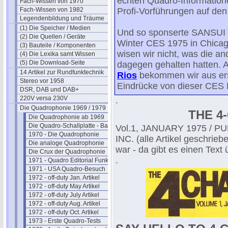
echten Quadro-Informatione
Fach-Wissen von 1970
Fach-Wissen von 1982
Profi-Vorführungen auf de
Legendenbildung und Träume
(1) Die Speicher / Medien
Und so sponserte SANSUI (
(2) Die Quellen / Geräte
Winter CES 1975 in Chicag
(3) Bauteile / Komponenten
wisen wir nicht, was die a
(4) Die Lexika samt Wissen
(5) Die Download-Seite
dagegen gehalten hatten. A
14 Artikel zur Rundfunktechnik
Rios
bekommen wir aus erst
Stereo vor 1958
Eindrücke von dieser CES 
DSR, DAB und DAB+
220V versa 230V
.
Die Quadrophonie 1969 / 1979
THE 4
Die Quadrophonie ab 1969
Die Quadro-Schallplatte - Basics
Vol.1, JANUARY 1975 / 
1970 - Die Quadrophonie
INC. (alle Artikel geschr
Die analoge Quadrophonie
war - da gibt es einen Text 
Die Crux der Quadrophonie
.
1971 - Quadro Editorial Funktechn.
1971 - USA Quadro-Besuch
1972 - off-duty Jan. Artikel
1972 - off-duty May Artikel
1972 - off-duty July Artikel
1972 - off-duty Aug. Artikel
1972 - off-duty Oct. Artikel
1973 - Erste Quadro-Tests