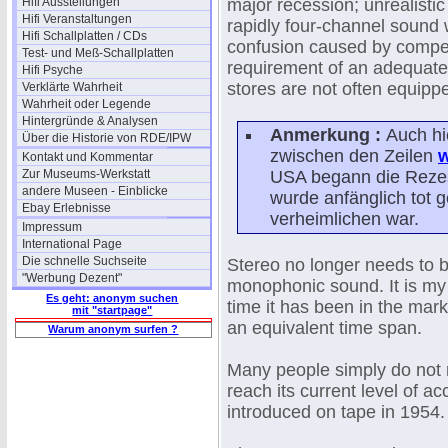
Hifi Ausstellungen
major recession; unrealisti
Hifi Veranstaltungen
rapidly four-channel sound
Hifi Schallplatten / CDs
confusion caused by compet
Test- und Meß-Schallplatten
requirement of an adequate
Hifi Psyche
stores are not often equipp
Verklärte Wahrheit
Wahrheit oder Legende
Hintergründe & Analysen
Anmerkung :
Auch hi
Über die Historie von RDE/IPW
zwischen den Zeilen
w
Kontakt und Kommentar
Zur Museums-Werkstatt
USA begann die Rezess
andere Museen - Einblicke
wurde anfänglich tot 
Ebay Erlebnisse
verheimlichen war.
Impressum
International Page
Die schnelle Suchseite
Stereo no longer needs to b
"Werbung Dezent"
monophonic sound. It is my 
Es geht: anonym suchen
time it has been in the mark
mit "startpage"
an equivalent time span.
Warum anonym surfen ?
Many people simply do not r
reach its current level of a
introduced on tape in 1954.