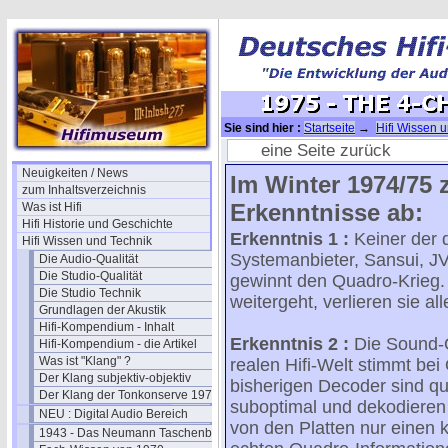
Sie sind hier :
Startseite
→
Hifi Wissen 
CHANNEL SCENE
eine Seite zurück
Neuigkeiten / News
Im Winter 1974/75 
zum Inhaltsverzeichnis
Erkenntnisse ab:
Was ist Hifi
Hifi Historie und Geschichte
Erkenntnis 1 :
Keiner der 
Hifi Wissen und Technik
Systemanbieter, Sansui, 
Die Audio-Qualität
Die Studio-Qualität
gewinnt den Quadro-Krieg
Die Studio Technik
weitergeht, verlieren sie all
Grundlagen der Akustik
Hifi-Kompendium - Inhalt
Erkenntnis 2 :
Die Sound-Q
Hifi-Kompendium - die Artikel
Was ist "Klang" ?
realen Hifi-Welt stimmt bei
Der Klang subjektiv-objektiv
bisherigen Decoder sind qua
Der Klang der Tonkonserve 1979
suboptimal und dekodieren
NEU : Digital Audio Bereich
von den Platten nur einen k
1943 - Das Neumann Taschenbuch