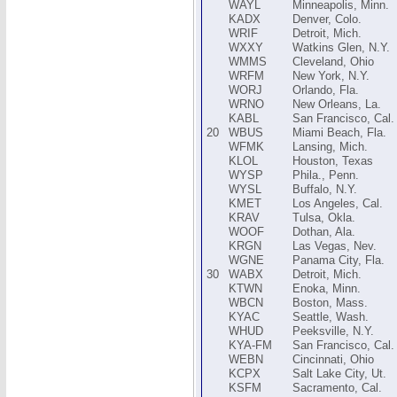
WAYL
Minneapolis, Minn.
KADX
Denver, Colo.
WRIF
Detroit, Mich.
WXXY
Watkins Glen, N.Y.
WMMS
Cleveland, Ohio
WRFM
New York, N.Y.
WORJ
Orlando, Fla.
WRNO
New Orleans, La.
KABL
San Francisco, Cal.
20
WBUS
Miami Beach, Fla.
WFMK
Lansing, Mich.
KLOL
Houston, Texas
WYSP
Phila., Penn.
WYSL
Buffalo, N.Y.
KMET
Los Angeles, Cal.
KRAV
Tulsa, Okla.
WOOF
Dothan, Ala.
KRGN
Las Vegas, Nev.
WGNE
Panama City, Fla.
30
WABX
Detroit, Mich.
KTWN
Enoka, Minn.
WBCN
Boston, Mass.
KYAC
Seattle, Wash.
WHUD
Peeksville, N.Y.
KYA-FM
San Francisco, Cal.
WEBN
Cincinnati, Ohio
KCPX
Salt Lake City, Ut.
KSFM
Sacramento, Cal.