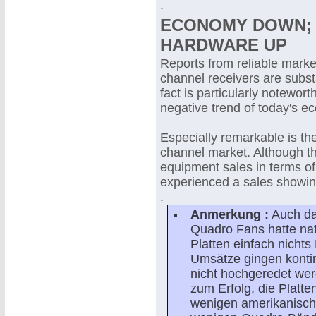
.
ECONOMY DOWN; 
HARDWARE UP
Reports from reliable market
channel receivers are substa
fact is particularly notewor
negative trend of today's e
Especially remarkable is the
channel market. Although th
equipment sales in terms of
experienced a sales showi
.
Anmerkung :
Auch das
Quadro Fans hatte na
Platten einfach nich
Umsätze gingen kontin
nicht hochgeredet wer
zum Erfolg, die Platt
wenigen amerikanisch