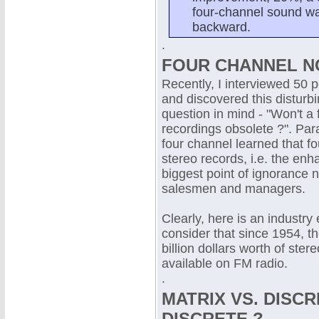
four-channel sound wa
backward.
.
FOUR CHANNEL N
Recently, I interviewed 50 p
and discovered this disturb
question in mind - "Won't 
recordings obsolete ?". Par
four channel learned that f
stereo records, i.e. the enh
biggest point of ignorance n
salesmen and managers.
Clearly, here is an industry 
consider that since 1954, 
billion dollars worth of ster
available on FM radio.
.
MATRIX VS. DISC
DISCRETE ?