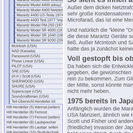
Marantz Model 4400 Innereien
Marantz Model 4400 (ebay)
Außer dem dicken Netztrafo 
Marantz Model 4400 Netzteil
sehr große Kondensatoren a
Marantz 4400 US-Tests 1974/1975
Microfarad, das ist eine Me
Marantz 4400 Test 1977 "erprobt"
Marantz Model PM-250 (1979)
Und natürlich die "kleine "O
Marantz Model SR 4000 (1979)
Marantz Model SR 1040 (1994)
die diese Marantz Geräte 
Marantz Model SR 9200 (2001)
ließ. Außer McIntosh und 
McIntosh (USA)
hatte das ja zunächst keiner
NAD (Kanada)
Parasound (USA)
Voll gestopft bis o
Phase Linear (USA)
Da haben sich die Entwickl
PILOT (USA)
SAE (USA)
gegeben, die gewünschten 
(H.H.) Scott (USA)
rein zu bekommen. Zum Glüc
SHERWOOD (USA)
der MItte, sonst könnte man
SHURE (USA)
nicht mehr heben.
Superscope (USA)
Soundcraftsman (USA)
1975 bereits in Ja
Teil-Übersicht Hersteller int
Hifi Hersteller (5) Internat.(selten)
Anfänglich wurden die Mara
Hifi Hersteller (6) Fernost
USA fabriziert, ähnlich wi
Hifi Hersteller (7) Fernost (selten)
Scott und Fisher und ander
Hifi Hersteller (8) Lautsprecher
(friedliche) Invasion der 
Hifi Hersteller (9) Lautspr. selten
Hifi Hersteller (10) Studiotechnik