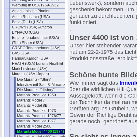
Werbung in USA 1952-1958
Lebenswerk), sondern auc
Werbung in USA 1959-1962
geschenkt bekommen, um ih
Amerikanische Pioniere
genauer zu durchleuchten, 
Audio Research (USA)
funktioniert.
Bose (Teil1) (USA)
CROWN (USA) /Amcron
.
DYNACO (USA)
Unser 4400 ist von
Empire Tonabnehmer (USA)
(The) Fisher (USA)
Unser hier stehender Mara
GRADO Tonabnehmer (USA)
hat am 22-2-1975 das Licht
GAS (USA)
Produktionsstraße "erblickt"
Harman/Kardon (USA)
HEATH (USA) bei uns Heathkit
Mark Levinson (USA)
Schöne bunte Bild
Marantz (USA+Japan)
Die Marantz - "Story"
Wie immer sagt das
Innenl
Interview mit Saul B. Marantz
über die wirklichen Hifi-Qu
Die Marantz - "History"
Aussagekraft, wenn die Gar
Marantz Produkte 1959
Marantz Model 7
der Techniker da mal ran 
Marantz Model 8B
Geräten arg ins Grübeln, w
Marantz Produkte 1973
Gewirr der Richtige Draht i
Marantz Produkte 1976/77
gerade noch "geordnet" aus
Marantz Produkte 1977
Marantz Model 2500
.
Marantz Model 4400 (1974)
So sieht es innen a