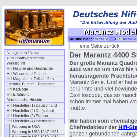
Sie sind hier :
Startseite
→
Hifi Herstelle
4400 (1974)
eine Seite zurück
Neuigkeiten / News
Der Marantz 4400 S
zum Inhaltsverzeichnis
Der große Marantz Quadr
Was ist Hifi
Hifi Historie und Geschichte
4400 war so um 1974 bis 
Hifi Wissen und Technik
herausragende Prachtstü
Hifi Magazine + Zeitschriften
Marantz Serie. Und er hatt
Literatur, Bücher + Prospekte
berühmte und viel bewunde
Hifi Kataloge
Oszilloscope, das so manch
Hifi Erfahrung
Musikalische Historie
schon immer mal haben wol
Hifi Hersteller (1) Deutschland
mußte.
Hifi Hersteller (2) De (selten)
Hifi Hersteller (3) Europa
Wir haben vom ehemalig
Hifi Hersteller (4) International
Chefredakteur der
Hifi-S
Werbung in USA
Werbung in USA 1947-1951
ganzen gebundenen Jahrgä