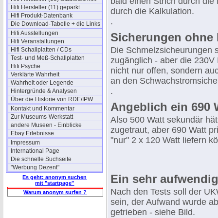
bald einen Strich durch die
Hifi Hersteller (11) geparkt
durch die Kalkulation.
Hifi Produkt-Datenbank
.
Die Download-Tabelle + die Links
Hifi Ausstellungen
Sicherungen ohne
Hifi Veranstaltungen
Die Schmelzsicheurungen si
Hifi Schallplatten / CDs
Test- und Meß-Schallplatten
zugänglich - aber die 230V
Hifi Psyche
nicht nur offen, sondern au
Verklärte Wahrheit
an den Schwachstromsiche
Wahrheit oder Legende
.
Hintergründe & Analysen
Über die Historie von RDE/IPW
Angeblich ein 690 
Kontakt und Kommentar
Zur Museums-Werkstatt
Also 500 Watt sekundär hät
andere Museen - Einblicke
zugetraut, aber 690 Watt pri
Ebay Erlebnisse
"nur" 2 x 120 Watt liefern k
Impressum
International Page
Die schnelle Suchseite
"Werbung Dezent"
Ein sehr aufwendig
Es geht: anonym suchen
mit "startpage"
Nach den Tests soll der UK
Warum anonym surfen ?
sein, der Aufwand wurde a
getrieben - siehe Bild.