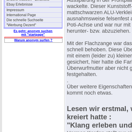
Aussparung in der Frontplat
Ebay Erlebnisse
wackelte. Dieser Kunststoff
Impressum
mattschwarzen ALU-Verkle
International Page
ausnahmsweise felsenfest a
Die schnelle Suchseite
Poti-Achse und war nur mit 
"Werbung Dezent"
herunter- bzw. abzuziehen.
Es geht: anonym suchen
mit "startpage"
Warum anonym surfen ?
Mit der Flachzange war da
schnell behoben. Diese Üb
mit einem (leider zu) klein
gesichert, hier hatte die Fa
Überwurfmutter aber nicht
festgehalten.
.
Über weitere Eigenschaften 
kommt noch etwas.
Lesen wir erstmal,
kreiert hatte :
"Klang erleben un