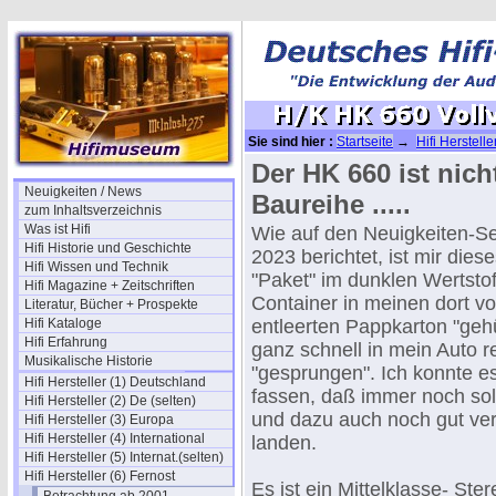
Sie sind hier :
Startseite
→
Hifi Herstelle
Vollverstärker 1995
Der HK 660 ist nich
Neuigkeiten / News
Baureihe .....
zum Inhaltsverzeichnis
Was ist Hifi
Wie auf den Neuigkeiten-S
Hifi Historie und Geschichte
2023 berichtet, ist mir dies
Hifi Wissen und Technik
"Paket" im dunklen Wertstof
Hifi Magazine + Zeitschriften
Container in meinen dort vo
Literatur, Bücher + Prospekte
Hifi Kataloge
entleerten Pappkarton "geh
Hifi Erfahrung
ganz schnell in mein Auto r
Musikalische Historie
"gesprungen". Ich konnte es
Hifi Hersteller (1) Deutschland
fassen, daß immer noch sol
Hifi Hersteller (2) De (selten)
und dazu auch noch gut ver
Hifi Hersteller (3) Europa
Hifi Hersteller (4) International
landen.
Hifi Hersteller (5) Internat.(selten)
Hifi Hersteller (6) Fernost
Es ist ein Mittelklasse- Ste