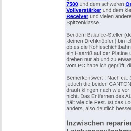
7500
und dem schweren
O
Vollverstärker
und dem kl
Receiver
und vielen ander
Spitzenklasse.
.
Bei dem Balance-Steller (d
kleinen Drehknöpfen) bin ich
ob es die Kohleschichtbahn 
ein Haarriß auf der Platine
drehen nur ab und zu etwa
vom PC habe ich geprüft, di
Bemerkenswert : Nach ca. 3
jedoch die beiden CANTON 
drauf) klingen nach wie vor
nicht. Das Entfernen des A
hält wie die Pest. Ist das L
anders, also deutlich besser
.
Inzwischen reparie