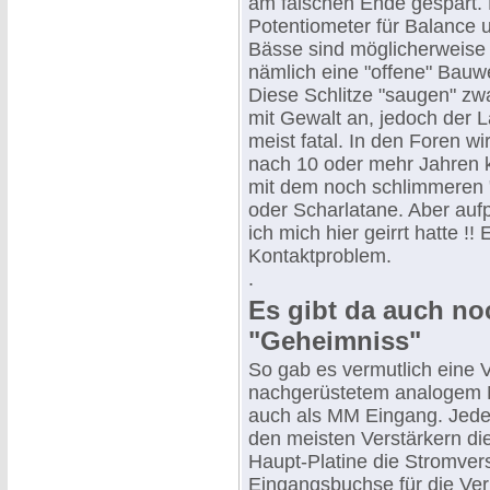
am falschen Ende gespart. 
Potentiometer für Balance
Bässe sind möglicherweise z
nämlich eine "offene" Bauw
Diese Schlitze "saugen" zw
mit Gewalt an, jedoch der La
meist fatal. In den Foren w
nach 10 oder mehr Jahren kr
mit dem noch schlimmeren 
oder Scharlatane. Aber aufp
ich mich hier geirrt hatte !!
Kontaktproblem.
.
Es gibt da auch no
"Geheimniss"
So gab es vermutlich eine V
nachgerüstetem analogem 
auch als MM Eingang. Jeden
den meisten Verstärkern di
Haupt-Platine die Stromver
Eingangsbuchse für die Ve