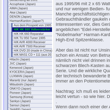
Betrachtung ab 2001
aus 1995/96 mit 2 x 65 Watt
Accuphase (Japan)
und nur wenigen Bedien- fu
AIWA (Japan)
Akai (Japan)
Manche geschäftstüchtigen
DENON (Japan)
Gebrauchthändler gaukeln 
Harman/Kardon (Japan?)
Interessenten vor, dies Ger
Aus dem Prospekt von 1995
angeblichen "Edel-Herstelle
H/K HK 660 Vollverstärker 1995
H/K HK 660 Reparatur
"Nobelmarke" Harman-Kard
H/K TU 950 Tuner 1995
High-End Spitzenklasse.
H/K AVR 4000 Receiver
H/K AVR 7500 Receiver
Aber das ist nicht nur Unsin
H/K DVD 20 (made in China)
schon ein Ansatz von Betrug
H/K MAS1 CD + 111 (aus 2010)
Hitachi (Japan)
nämlich nicht viel drinnen 
JVC (Japan)
schwarzen Blech-Kasten au
Kenwood (Japan)
Serie. Und die wirkliche Qua
KYOCERA (Japan)
der technisch bewanderte B
LUXMAN (Japan)
Marantz (nur Japan)
immer an den Potentiomete
Mitsubishi (Japan)
ONKYO (Japan)
Nachtrag: Ich muß es leide
Pioneer (Japan)
leicht vertun - so wie hier
Samsung (Korea)
.
Sankyo (Japan)
Sansui (Japan)
Wenn dann noch einer der A
SHARP (Japan)