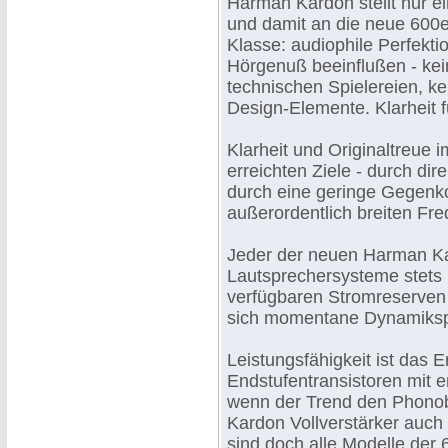
Harman Kardon stellt nur e
und damit an die neue 600er
Klasse: audiophile Perfektio
Hörgenuß beeinflußen - kei
technischen Spielereien, k
Design-Elemente. Klarheit 
Klarheit und Originaltreue i
erreichten Ziele - durch dir
durch eine geringe Gegenk
außerordentlich breiten Fr
Jeder der neuen Harman Kar
Lautsprechersysteme stets u
verfügbaren Stromreserven 
sich momentane Dynamikspi
Leistungsfähigkeit ist das 
Endstufentransistoren mit 
wenn der Trend den Phonob
Kardon Vollverstärker auch
sind doch alle Modelle der 