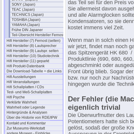
das Teil sei für den Preis 
SONY (Japan)
Sie allermeist davon ausg
TEAC (Japan)
und alle Alarmglocken sollt
TECHNICS (Japan)
TOSHIBA (Japan)
Kondensatoren, so sie denn
YAMAHA (Japan)
kostet immens viel Zeit.
Frühe DIN Japaner
Teil-Übersicht Hersteller Fernost
Wenn man in solch einen H
Hifi Hersteller (7) Fernost (selten)
wir jetzt, findet man noch g
Hifi Hersteller (8) Lautsprecher
Hifi Hersteller (9) Lautspr. selten
das Spitzengerät HK 680 /
Hifi Hersteller (10) Studiotechnik
Produktlinie (690, 680, 660
Hifi Hersteller (11) geparkt
abgeschminkt oder ausgedün
Hifi Produkt-Datenbank
Front übrig blieb. Sogar d
Die Download-Tabelle + die Links
Hifi Ausstellungen
bzw. nur noch zur Nachrüst
Hifi Veranstaltungen
hingegen wurde die Technik 
Hifi Schallplatten / CDs
.
Test- und Meß-Schallplatten
Der Fehler (die Mac
Hifi Psyche
Verklärte Wahrheit
eigenlich trivial
Wahrheit oder Legende
Hintergründe & Analysen
Die Überwurfmutter des Lau
Über die Historie von RDE/IPW
Potentiometers hatte sich 
Kontakt und Kommentar
gelöst, sodaß der große Kno
Zur Museums-Werkstatt
andere Museen - Einblicke