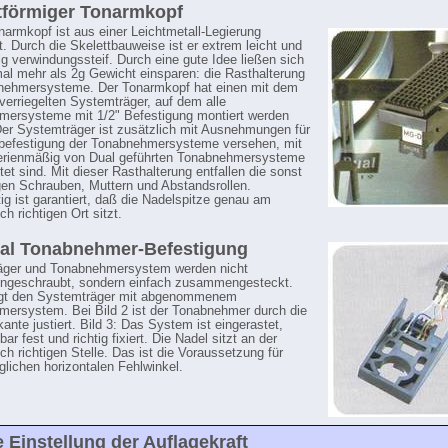
tförmiger Tonarmkopf
narmkopf ist aus einer Leichtmetall-Legierung
t. Durch die Skelettbauweise ist er extrem leicht und
tig verwindungssteif. Durch eine gute Idee ließen sich
al mehr als 2g Gewicht einsparen: die Rasthalterung
bnehmersysteme. Der Tonarmkopf hat einen mit dem
 verriegelten Systemträger, auf dem alle
ersysteme mit 1/2" Befestigung montiert werden
er Systemträger ist zusätzlich mit Ausnehmungen für
befestigung der Tonabnehmersysteme versehen, mit
serienmäßig von Dual geführten Tonabnehmersysteme
et sind. Mit dieser Rasthalterung entfallen die sonst
en Schrauben, Muttern und Abstandsrollen.
tig ist garantiert, daß die Nadelspitze genau am
h richtigen Ort sitzt.
ual Tonabnehmer-Befestigung
äger und Tonabnehmersystem werden nicht
geschraubt, sondern einfach zusammengesteckt.
eigt den Systemträger mit abgenommenem
ersystem. Bei Bild 2 ist der Tonabnehmer durch die
ante justiert. Bild 3: Das System ist eingerastet,
ar fest und richtig fixiert. Die Nadel sitzt an der
ch richtigen Stelle. Das ist die Voraussetzung für
glichen horizontalen Fehlwinkel.
 Einstellung der Auflagekraft