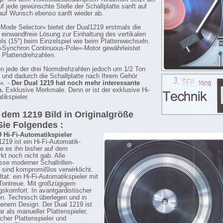
f jede gewünschte Stelle der Schallplatte sanft auf
auf Wunsch ebenso sanft wieder ab.
Mode Selector« bietet der Dual1219 erstmals die
 einwandfreie Lösung zur Einhaltung des vertikalen
ls (15°) beim Einzelspiel wie beim Plattenwechseln.
»Synchron Continuous-Pole«-Motor gewährleistet
 Plattendrehzahlen.
n jede der drei Normdrehzahlen jedoch um 1/2 Ton
 und dadurch die Schallplatte nach Ihrem Gehör
«. -
Der Dual 1219 hat noch mehr interessante
.
Exklusive Merkmale. Denn er ist der exklusive Hi-
tikspieler.
dem 1219 Bild in Originalgröße
Sie Folgendes :
 Hi-Fi-Automatikspieler
1219 ist ein Hi-Fi-Automatik-
ie es ihn bisher auf dem
t noch nicht gab. Alle
sse moderner Schallrillen-
 sind kompromißlos verwirklicht.
tat: ein Hi-Fi-Automatikspieler mit
Tontreue. Mit großzügigem
skomfort. In avantgardistischer
n. Technisch überlegen und in
enem Design. Der Dual 1219 ist
r als manueller Plattenspieler,
cher Plattenspieler und