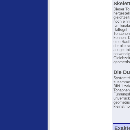
Skelet
Dieser To
hergestell
gleichzei
noch einm
für Tona
Haltegriff
Tonabnehm
können. D
eine Rast
der alle 
ausgestatt
notwendig
Gleichzei
geometrisc
Die D
Systemtr
zusammen
Bild 1 z
Tonabnehm
Führungsk
unverrückb
geometris
kleinstmö
Exakte