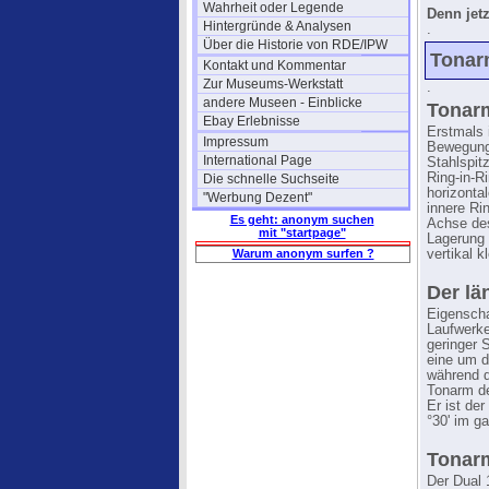
Wahrheit oder Legende
Denn jetz
Hintergründe & Analysen
.
Über die Historie von RDE/IPW
Tonar
Kontakt und Kommentar
Zur Museums-Werkstatt
.
andere Museen - Einblicke
Tonar
Ebay Erlebnisse
Erstmals 
Impressum
Bewegungs
International Page
Stahlspit
Ring-in-R
Die schnelle Suchseite
horizonta
"Werbung Dezent"
innere Ri
Es geht: anonym suchen
Achse des
mit "startpage"
Lagerung 
Warum anonym surfen ?
vertikal k
Der lä
Eigenscha
Laufwerke
geringer 
eine um d
während d
Tonarm de
Er ist de
°30' im g
Tonarm
Der Dual 