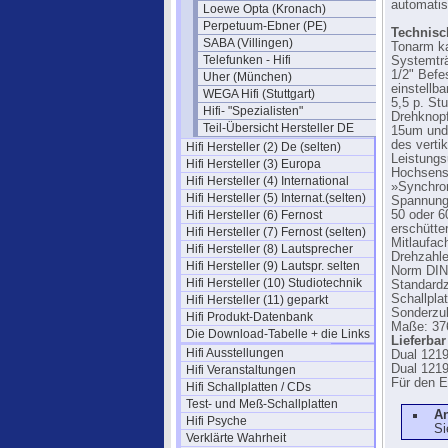
automatis
Loewe Opta (Kronach)
Perpetuum-Ebner (PE)
Technisc
SABA (Villingen)
Tonarm ka
Telefunken - Hifi
Systemtr
1/2" Befe
Uher (München)
einstellb
WEGA Hifi (Stuttgart)
5,5 p. St
Hifi- "Spezialisten"
Drehknopf
Teil-Übersicht Hersteller DE
15um und 
des verti
Hifi Hersteller (2) De (selten)
Leistungs
Hifi Hersteller (3) Europa
Hochsensi
Hifi Hersteller (4) International
»Synchron
Hifi Hersteller (5) Internat.(selten)
Spannung
Hifi Hersteller (6) Fernost
50 oder 6
erschütte
Hifi Hersteller (7) Fernost (selten)
Mitlaufac
Hifi Hersteller (8) Lautsprecher
Drehzahlen
Hifi Hersteller (9) Lautspr. selten
Norm DIN 
Hifi Hersteller (10) Studiotechnik
Standardz
Schallpla
Hifi Hersteller (11) geparkt
Sonderzub
Hifi Produkt-Datenbank
Maße: 37
Die Download-Tabelle + die Links
Lieferbar
Hifi Ausstellungen
Dual 121
Dual 121
Hifi Veranstaltungen
Für den E
Hifi Schallplatten / CDs
Test- und Meß-Schallplatten
A
Hifi Psyche
Si
Verklärte Wahrheit