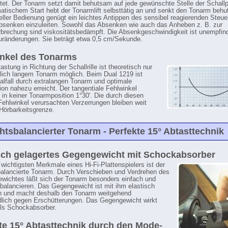
tet. Der Tonarm setzt damit behutsam auf jede gewünschte Stelle der Schallpl
atischem Start hebt der Tonarmlift selbsttätig an und senkt den Tonarm beh
ller Bedienung genügt ein leichtes Antippen des sensibel reagierenden Steue
senken einzuleiten. Sowohl das Absenken wie auch das Anheben z. B. zur
rbrechung sind viskositätsbedämpft. Die Absenkgeschwindigkeit ist unempfin
ränderungen. Sie beträgt etwa 0,5 cm/Sekunde.
nkel des Tonarms
astung in Richtung der Schallrille ist theoretisch nur
lich langem Tonarm möglich. Beim Dual 1219 ist
ealfall durch extralangen Tonarm und optimale
ion nahezu erreicht. Der tangentiale Fehlwinkel
t in keiner Tonarmposition 1°30'. Die durch diesen
Fehlwinkel verursachten Verzerrungen bleiben weit
 Hörbarkeitsgrenze.
tsbalancierter Tonarm - Perfekte 15° Abtasttechnik
sch gelagertes Gegengewicht mit Schockabsorber
 wichtigsten Merkmale eines Hi-Fi-Plattenspielers ist der
alancierte Tonarm. Durch Verschieben und Verdrehen des
wichtes läßt sich der Tonarm besonders einfach und
balancieren. Das Gegengewicht ist mit ihm elastisch
n und macht deshalb den Tonarm weitgehend
lich gegen Erschütterungen. Das Gegengewicht wirkt
ls Schockabsorber.
te 15° Abtasttechnik durch den Mode-