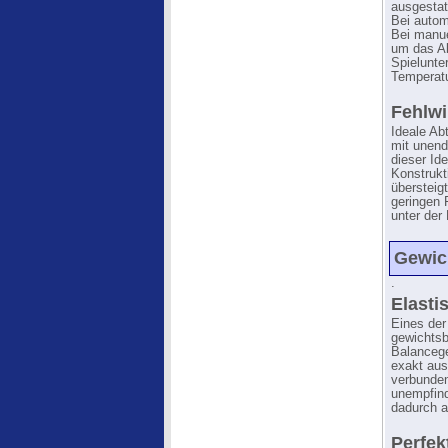
ausgestat
Bei autom
Bei manue
um das Ab
Spielunte
Temperatu
Fehlwi
Ideale Abt
mit unend
dieser Id
Konstrukt
übersteig
geringen 
unter der
Gewich
.
Elasti
Eines der
gewichtsb
Balancege
exakt aus
verbunde
unempfind
dadurch a
Perfek