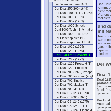
Dual (2) Plattenspieler
Das Herau
die Zeiten vor dem 1009
Klimmzüge
Der Dual 250/260 (1949)
nicht me
Der Dual P50 mit 410 (1968)
Plattens
Der Dual 1006 (1959)
realisiert.
Der Dual 1009 (1963)
Der Dual 1009 Schock
und da
Dual 1009 Techn. Information (W102)
mit Na
Der Dual 1009 Test 1982
Auch hie
Der Plattenspieler 1963
wurde no
Der Dual-Export nach USA
würde nah
Der Dual 1019 (1965)
ganz rei
japanisc
Der Dual 1219 (1969)
sind im 
Der Dual 1219 Pospekt (1)
.
Der Dual 1229 (1972)
Der We
Der Dual 1229 Prospekt (1)
Der Dual 1229 Prospekt (2)
Der Dual 701 (1973) Prospekt
Dual 1
Der Dual 701 Prospekt (engl.)
Dual 1219
Der Dual 701 Einblick
professio
Der Dual 701 Macken (1)
Kompromiß
Der Dual 701 Macken (2)
Musikfreu
Der Dual CS 1214 (1973)
genießen
Der Dual CS 601 (1975)
Der Dual
Der Dual CS 1249 (1975)
Automatik
Der Dual CS 1249 Teil II
geringste
Der Dual CS 1249 Prospekt (1975)
aufgehäng