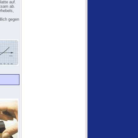
atte auf.
utsam ab.
rhebels,
dlich gegen