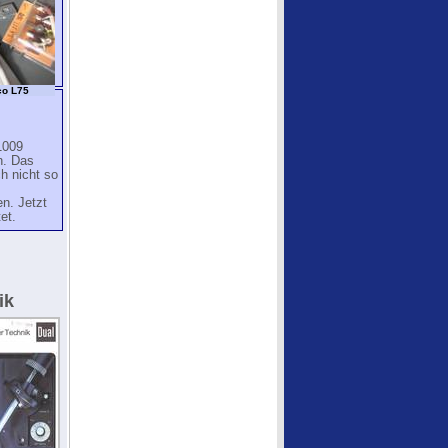
co L75
1009
. Das
h nicht so
n. Jetzt
et.
ik