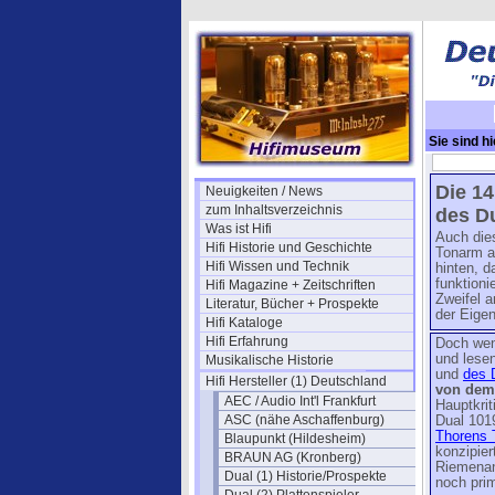
Sie sind hi
Pospekt (1)
Die 14
Neuigkeiten / News
zum Inhaltsverzeichnis
des Du
Was ist Hifi
Auch die
Hifi Historie und Geschichte
Tonarm a
Hifi Wissen und Technik
hinten, d
funktioni
Hifi Magazine + Zeitschriften
Zweifel a
Literatur, Bücher + Prospekte
der Eige
Hifi Kataloge
Hifi Erfahrung
Doch wen
und lese
Musikalische Historie
und
des 
Hifi Hersteller (1) Deutschland
von dem
AEC / Audio Int'l Frankfurt
Hauptkri
ASC (nähe Aschaffenburg)
Dual 1019
Thorens 
Blaupunkt (Hildesheim)
konzipier
BRAUN AG (Kronberg)
Riemenan
Dual (1) Historie/Prospekte
noch prim