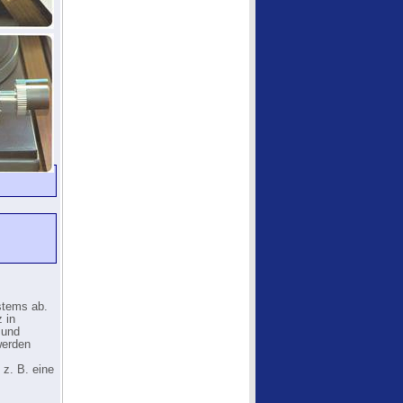
stems ab.
 in
 und
werden
z. B. eine