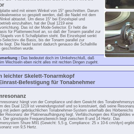
or
lplatte wird mit einem Winkel von 15° geschnitten. Darum
e idealerweise so gespielt werden, daß die Nadel mit dem
Winkel abtastet. Um diese 15° bei Einzelspiel und
etrieb einzuhalten, hat der Dual 1219 eine
orrichtung. Das ist der Mode-Selector. Er hebt die
sis für Plattenwechsel an, so daß der Tonarm parallel zur
 Stapels von 6 Schallplatten steht. Bei Einzelspiel senkt
-Selector« die Basis, bis der Tonarm parallel zur
te liegt. Die Nadel tastet dadurch genauso die Schallrille
e geschnitten wurde.
nmerkung :
Das bedeutet doch im Umkehrschluß, daß
im Wechseln eben nicht alles mit rechten Dingen zugeht.
 leichter Skelett-Tonarmkopf
Einrast-Befestigung für Tonabnehmer
mresonanz
rmresonanz hängt von der Compliance und dem Gewicht des Tonabnehmersy
m des Dual 1219 ist verwindungssteif und so konstruiert, daß seine Resonanz
g mit jedem gebräuchlichen Tonabnehmer-System unterhalb des Hörbereichs
der Resonanz der Platinenaufhängung liegt. Verfälschungen des Klangbildes 
. Der günstigste Frequenzbereich liegt zwischen 8 und 14 Hertz. Das
ersystem Shure M91 (Gewicht: 5,5 g, Compliance: 25 x 10-6 cm/dyn) ergibt 
onanz von 9,5 Hertz.