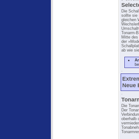
Select
Die Schal
sollte si
gleichen 
Wechslerb
Umschaltv
Tonarm-Ba
Mitte des
der »Mode
Schallplat
ab wie si
A
be
.
Extrem
Neue 
.
Tonar
Die Tona
Der Tonar
Verbindun
oberhalb 
vermieden
Tonabnehm
Tonarmres