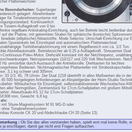
cher Plattenwechsler.
he Besonderheiten:
Superlanger
rdanisch gelagert. Abnehmbarer
äger für Tonabnehmersysteme mit
stigungsstandard. Kontinuierlich
are Tonarm-Auflagekraft von 0 bis
ufenlos regelbare Antiskating-Einrichtung, auch bei Betrieb leicht bedienbar du
 auf der Platine, mit getrennten Skalen für sphärische (konische) Spitzenver
biradiale (elliptische) Abtaststifte. Mode Selector, Umschalt-Einrichtung zur 
kalen Spurwinkels bei Einzelspiel und automatischem Plattenwechsel.
unabhängige Tonhöhenabstimmung mit einem Regelbereich von ca. 1/2 Ton.
ble Abstellautomatik. Betriebssicher ab 0,25 p Auflagekraft. Streuarmer Dual
-Continuous-Pole«-Motor. Drehzahl konstant mit der Netzfrequenz, unabhäng
sschwankungen. Netzspannungen 110/117 und 220 Volt Wechselstrom. Netz
0 Hz umrüstbar durch Austausch der Antriebsrolle. Drehtasten für leichtes
rungsfreies Bedienen. Nichtmagnetischer Plattenteller mit Stroboskopscheibe
hse. 3,1 kg schwer und 305mm.
: 33 1/3, 45, 78 U/min. Der Dual 1219 übertrifft in allen Meßwerten die in der 
45 500 festgelegten Anforderungen an Abspielgeräte der Heim-Studio-Techni
ubehör: Mitlaufachse für Einzelspiel, selbststabilisierende Wechselachse AW
tten aller Normgrößen, Zentrierstück für 17cm-Schallplatten mit großem Mittel
ehör: Abwurfsäule AS 12 für 17cm-Schallplatten.
6X308 mm, Gewicht: 6,8 kg
 als:
9 mit Shure-Magnetsystem M 91 MG-D oder
9 ohne Tonabnehmersystem
inbau Konsole CK 20 und Abdeckhaube CH 20 (Seite 13).
nmerkung :
Ob Sie das alles verstanden haben, spielt erst mal keine Rolle, es
e ja erschlagen, damit gar nicht erst Fragen auftauchen.