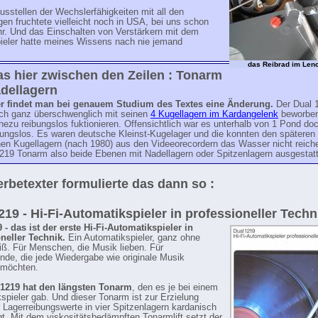
sstellen der Wechslerfähigkeiten mit all den
n fruchtete vielleicht noch in USA, bei uns schon
hr. Und das Einschalten von Verstärkern mit dem
pieler hatte meines Wissens nach nie jemand
das Reibrad im Len
s hier zwischen den Zeilen : Tonarm
dellagern
r findet man bei genauem Studium des Textes eine Änderung.
Der Dual 
ch ganz überschwenglich mit seinen
4 Kugellagern im Kardangelenk
beworben
ezu reibungslos fuktionieren. Offensichtlich war es unterhalb von 1 Pond doc
bungslos. Es waren deutsche Kleinst-Kugelager und die konnten den späteren
hen Kugellagern (nach 1980) aus den Videeorecordern das Wasser nicht reiche
1219 Tonarm also beide Ebenen mit Nadellagern oder Spitzenlagern ausgestatt
rbetexter formulierte das dann so :
219 - Hi-Fi-Automatikspieler in professioneller Techn
 - das ist der erste Hi-Fi-Automatikspieler in
neller Technik.
Ein Automatikspieler, ganz ohne
. Für Menschen, die Musik lieben. Für
nde, die jede Wiedergabe wie originale Musik
 möchten.
 1219 hat den längsten Tonarm
, den es je bei einem
spieler gab. Und dieser Tonarm ist zur Erzielung
r Lagerreibungswerte in vier Spitzenlagern kardanisch
t. Mit dem viskositätsbedämpften Tonarmlift setzt der