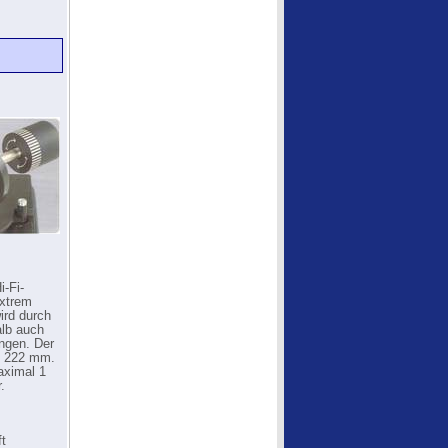
-Fi-
extrem
ird durch
alb auch
ungen. Der
n 222 mm.
aximal 1
.
ft