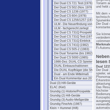
Der Dual CS 721 Test (1976)
Tonarm au
und hebt 
Der Dual CS 502 (Nov. 1976)
Der Dual CS 1236 (1977)
Mit dem »
Der Dual CS 604 (1978)
technisch
Der Dual CS 1256/1257 (1979)
Spurwinke
Der Dual 
ULM - Die Neuerfindung von DUAL
konstante
ULM - fachgerecht zerlegt
Der Dual CS 731Q Prospekt (1979)
Sie könne
Der Dual CS 731Q Test (1979)
verändern
Der Dual CS 731Q Einblick
»stimmen
Merkmale
Der Dual CS 741Q (1982)
Fi-Automa
Der Dual CS 505-2 (1983)
Die Dual Tonarme (bis 1982)
Neben 
Der Dual CS 5000 (1985)
lesen 
1986-Dez. DUAL CD Spieler
DUAL Einbauschablonen
Dual 1219
Die DUAL Kopfträger (die Shell's)
Der Dual 
spieler, w
Dual - am Ende Mittelmaß
Phonomark
Ein Dual Kommentar aus 2011
Erkenntni
Dual (3) Hifi-Geräte
abtastung
ELAC (Kiel)
Das Resul
höchster 
Grundig (1) Historie/Prospekte
Bedienung
Grundig (2) Hifi-Geräte
Konzeptio
Grundig (3) Audio-Meßgeräte
ausgewog
Grundig FineArts (1987)
verwendba
automatis
Klein + Hummel (Hifi)