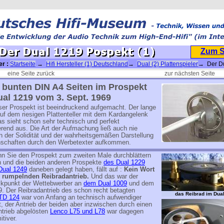
Zum 
er :
Startseite
→
Hifi Hersteller (1) Deutschland
→
Dual (2) Plattenspieler
→ Der D
eine Seite zurück
zur nächsten Seite
 bunten DIN A4 Seiten im Prospekt
al 1219 vom 3. Sept. 1969
ser Prospekt ist beeindruckend aufgemacht. Der lange
uf dem riesigen Plattenteller mit dem Kardangelenk
as sieht schon sehr technisch und perfekt
erend aus. Die Art der Aufmachung ließ auch nie
n der Solidität und der wahrheitsgemäßen Darstellung
nschaften durch den Werbetexter aufkommen.
n Sie den Prospekt zum zweiten Male durchblättern
n und die beiden anderen Prospekte
des Dual 1229
Dual 1249
daneben gelegt haben, fällt auf :
Kein Wort
 rumpelnden Reibradantrieb.
Und das war der
tikpunkt der Wettebwerber an
dem Dual 1009
und dem
. Der Reibradantrieb des schon recht betagten
das Reibrad im Dua
TD 124
war von Anfang an technisch aufwendiger
t, der Antrieb der beiden aber inzwischen durch einen
trieb abgelösten
Lenco L75 und L78
war dagegen
itiver.