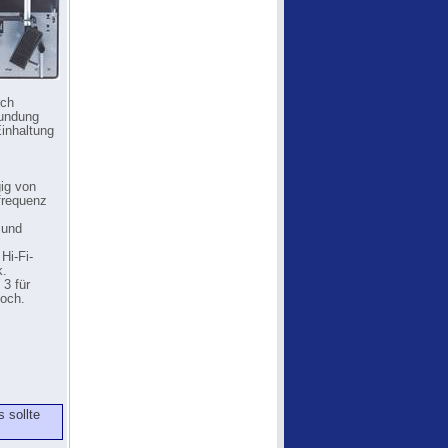
rch
rundung
Einhaltung
ig von
frequenz
 und
Hi-Fi-
k.
 3 für
loch.
 sollte