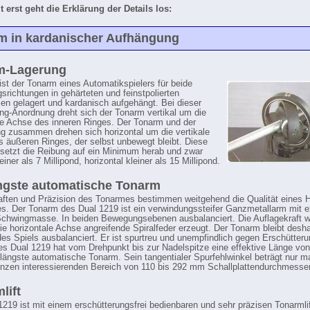
t erst geht die Erklärung der Details los:
m in kardanischer Aufhängung
m-Lagerung
ist der Tonarm eines Automatikspielers für beide
richtungen in gehärteten und feinstpolierten
zen gelagert und kardanisch aufgehängt. Bei dieser
ing-Anordnung dreht sich der Tonarm vertikal um die
le Achse des inneren Ringes. Der Tonarm und der
ng zusammen drehen sich horizontal um die vertikale
 äußeren Ringes, der selbst unbewegt bleibt. Diese
setzt die Reibung auf ein Minimum herab und zwar
leiner als 7 Millipond, horizontal kleiner als 15 Millipond.
ngste automatische Tonarm
ften und Präzision des Tonarmes bestimmen weitgehend die Qualität eines Hi
s. Der Tonarm des Dual 1219 ist ein verwindungssteifer Ganzmetallarm mit 
Schwingmasse. In beiden Bewegungsebenen ausbalanciert. Die Auflagekraft w
ie horizontale Achse angreifende Spiralfeder erzeugt. Der Tonarm bleibt desh
es Spiels ausbalanciert. Er ist spurtreu und unempfindlich gegen Erschütter
s Dual 1219 hat vom Drehpunkt bis zur Nadelspitze eine effektive Länge vo
r längste automatische Tonarm. Sein tangentialer Spurfehlwinkel beträgt nur m
anzen interessierenden Bereich von 110 bis 292 mm Schallplattendurchmesser
lift
1219 ist mit einem erschütterungsfrei bedienbaren und sehr präzisen Tonarmli