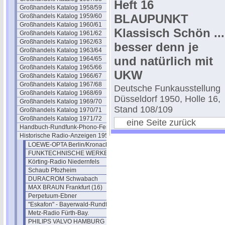
Heft 16
Großhandels Katalog 1958/59
BLAUPUNKT
Großhandels Katalog 1959/60
Großhandels Katalog 1960/61
Klassisch Schön ...
Großhandels Katalog 1961/62
Großhandels Katalog 1962/63
besser denn je
Großhandels Katalog 1963/64
und natürlich mit
Großhandels Katalog 1964/65
Großhandels Katalog 1965/66
UKW
Großhandels Katalog 1966/67
Großhandels Katalog 1967/68
Deutsche Funkausstellung
Großhandels Katalog 1968/69
Düsseldorf 1950, Holle 16,
Großhandels Katalog 1969/70
Stand 108/109
Großhandels Katalog 1970/71
Großhandels Katalog 1971/72
eine Seite zurück
Handbuch-Rundfunk-Phono-Fernseh
Historische Radio-Anzeigen 1950
LOEWE-OPTA Berlin/Kronach
FUNKTECHNISCHE WERKE-FÜSSEN
Körting-Radio Niedernfels
Schaub Pfozheim
DURACROM Schwabach
MAX BRAUN Frankfurt (16)
Perpetuum-Ebner
"Eskafon" - Bayerwald-Rundfunk
Metz-Radio Fürth-Bay.
PHILIPS VALVO HAMBURG