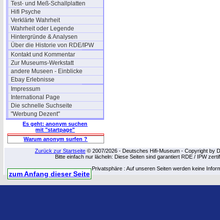
Test- und Meß-Schallplatten
Hifi Psyche
Verklärte Wahrheit
Wahrheit oder Legende
Hintergründe & Analysen
Über die Historie von RDE/IPW
Kontakt und Kommentar
Zur Museums-Werkstatt
andere Museen - Einblicke
Ebay Erlebnisse
Impressum
International Page
Die schnelle Suchseite
"Werbung Dezent"
Es geht: anonym suchen
mit "startpage"
Warum anonym surfen ?
Zurück zur Startseite
© 2007/2026 - Deutsches Hifi-Museum - Copyright by Dip
Bitte einfach nur lächeln: Diese Seiten sind garantiert RDE / IPW zert
Privatsphäre : Auf unseren Seiten werden keine Infor
zum Anfang dieser Seite