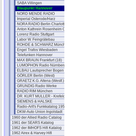
SABA Villingen
Blaupunkt Hannover
NORD MENDE RADIO
Imperial Osterode/Harz
NORA RADIO Berlin Charlottenburg
Anton Kathrein Rosenheim Obb.
Lorenz Radio Stuttgart
Labor W. Feingrätebau
ROHDE & SCHWARZ München
Engel Trafos Wiesbaden
Telefunken Hannover
MAX BRAUN Frankfurt (18)
LUMOPHON Radio Nürnberg
ELBAU Lautsprecher Bogen
GÖRLER Berlin (West)
GRAETZ K.G. Altena (Westf.)
GRUNDIG Radio Werke
RADIO RIM München
DR. KURT MULLER - Krefeld
SIEMENS & HALSKE
Radio-Arlt's Funkkatalog 1951
DKW-Auto Union Ingolstadt
1960 der Allied Radio Catalog
1961 der SEARS Katalog
1962 der IMHOFS Hifi Katalog
1962 Airex & Harvey Hifi