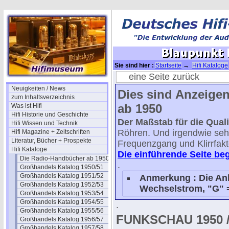
Sie sind hier :
Startseite
→
Hifi Kataloge
eine Seite zurück
Neuigkeiten / News
Dies sind Anzeige
zum Inhaltsverzeichnis
ab 1950
Was ist Hifi
Hifi Historie und Geschichte
Der Maßstab für die Quali
Hifi Wissen und Technik
Röhren. Und irgendwie sehe
Hifi Magazine + Zeitschriften
Literatur, Bücher + Prospekte
Frequenzgang und Klirrfakt
Hifi Kataloge
Die einführende Seite beg
Die Radio-Handbücher ab 1950
.
Großhandels Katalog 1950/51
Großhandels Katalog 1951/52
Anmerkung : Die Anh
Großhandels Katalog 1952/53
Wechselstrom, "G" 
Großhandels Katalog 1953/54
Großhandels Katalog 1954/55
.
Großhandels Katalog 1955/56
FUNKSCHAU 1950 
Großhandels Katalog 1956/57
Großhandels Katalog 1957/58