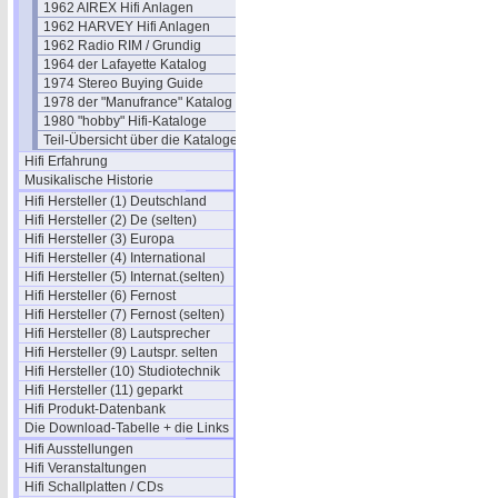
1962 AIREX Hifi Anlagen
1962 HARVEY Hifi Anlagen
1962 Radio RIM / Grundig
1964 der Lafayette Katalog
1974 Stereo Buying Guide
1978 der "Manufrance" Katalog
1980 "hobby" Hifi-Kataloge
Teil-Übersicht über die Kataloge
Hifi Erfahrung
Musikalische Historie
Hifi Hersteller (1) Deutschland
Hifi Hersteller (2) De (selten)
Hifi Hersteller (3) Europa
Hifi Hersteller (4) International
Hifi Hersteller (5) Internat.(selten)
Hifi Hersteller (6) Fernost
Hifi Hersteller (7) Fernost (selten)
Hifi Hersteller (8) Lautsprecher
Hifi Hersteller (9) Lautspr. selten
Hifi Hersteller (10) Studiotechnik
Hifi Hersteller (11) geparkt
Hifi Produkt-Datenbank
Die Download-Tabelle + die Links
Hifi Ausstellungen
Hifi Veranstaltungen
Hifi Schallplatten / CDs