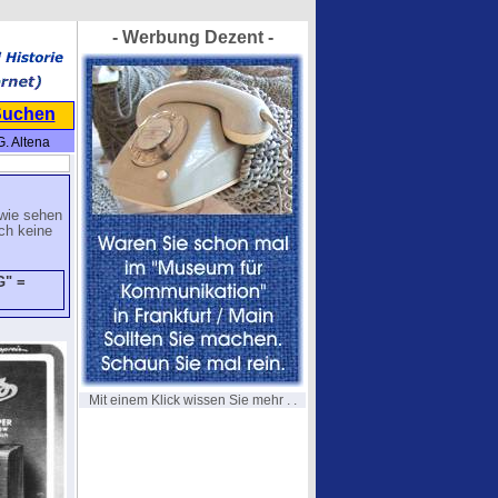
- Werbung Dezent -
Suchen
 Altena
dwie sehen
och keine
G" =
Mit einem Klick wissen Sie mehr . .