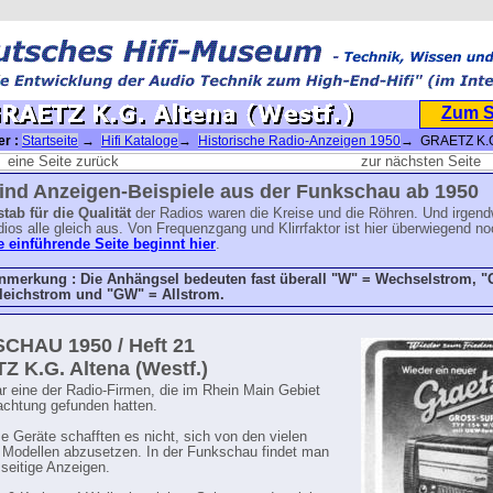
Zum 
er :
Startseite
→
Hifi Kataloge
→
Historische Radio-Anzeigen 1950
→ GRAETZ K.G.
eine Seite zurück
zur nächsten Seite
sind Anzeigen-Beispiele aus der Funkschau ab 1950
tab für die Qualität
der Radios waren die Kreise und die Röhren. Und irgen
ios alle gleich aus. Von Frequenzgang und Klirrfaktor ist hier überwiegend n
e einführende Seite beginnt hier
.
nmerkung : Die Anhängsel bedeuten fast überall "W" = Wechselstrom, "
leichstrom und "GW" = Allstrom.
CHAU 1950 / Heft 21
 K.G. Altena (Westf.)
r eine der Radio-Firmen, die im Rhein Main Gebiet
chtung gefunden hatten.
e Geräte schafften es nicht, sich von den vielen
 Modellen abzusetzen. In der Funkschau findet man
 seitige Anzeigen.