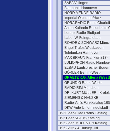
SABA Villingen
Blaupunkt Hannover
NORD MENDE RADIO
Imperial Osterode/Harz
NORA RADIO Berlin Charlottenburg
Anton Kathrein Rosenheim Obb.
Lorenz Radio Stuttgart
Labor W. Feingrätebau
ROHDE & SCHWARZ München
Engel Trafos Wiesbaden
Telefunken Hannover
MAX BRAUN Frankfurt (18)
LUMOPHON Radio Nürnberg
ELBAU Lautsprecher Bogen
GÖRLER Berlin (West)
GRAETZ K.G. Altena (Westf.)
GRUNDIG Radio Werke
RADIO RIM München
DR. KURT MULLER - Krefeld
SIEMENS & HALSKE
Radio-Arlt's Funkkatalog 1951
DKW-Auto Union Ingolstadt
1960 der Allied Radio Catalog
1961 der SEARS Katalog
1962 der IMHOFS Hifi Katalog
1962 Airex & Harvey Hifi