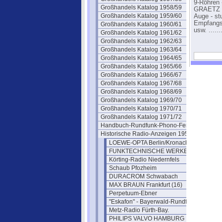
9-Röhren 
Großhandels Katalog 1958/59
GRAETZ S
Großhandels Katalog 1959/60
Auge - st
Empfangs
Großhandels Katalog 1960/61
usw. .......
Großhandels Katalog 1961/62
Großhandels Katalog 1962/63
Großhandels Katalog 1963/64
Großhandels Katalog 1964/65
Großhandels Katalog 1965/66
Großhandels Katalog 1966/67
Großhandels Katalog 1967/68
Großhandels Katalog 1968/69
Großhandels Katalog 1969/70
Großhandels Katalog 1970/71
Großhandels Katalog 1971/72
Handbuch-Rundfunk-Phono-Fernseh
Historische Radio-Anzeigen 1950
LOEWE-OPTA Berlin/Kronach
FUNKTECHNISCHE WERKE-FÜSSEN
Körting-Radio Niedernfels
Schaub Pfozheim
DURACROM Schwabach
MAX BRAUN Frankfurt (16)
Perpetuum-Ebner
"Eskafon" - Bayerwald-Rundfunk
Metz-Radio Fürth-Bay.
PHILIPS VALVO HAMBURG