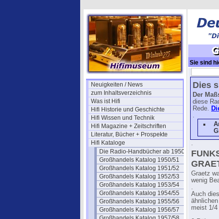
Sie sind hi
(Westf.)
Dies 
Neuigkeiten / News
zum Inhaltsverzeichnis
Der Maßs
Was ist Hifi
diese Rad
Rede.
Di
Hifi Historie und Geschichte
.
Hifi Wissen und Technik
A
Hifi Magazine + Zeitschriften
G
Literatur, Bücher + Prospekte
Hifi Kataloge
.
Die Radio-Handbücher ab 1950
FUNKS
Großhandels Katalog 1950/51
GRAETZ
Großhandels Katalog 1951/52
Graetz wa
Großhandels Katalog 1952/53
wenig Bea
Großhandels Katalog 1953/54
.
Großhandels Katalog 1954/55
Auch dies
ähnlichen
Großhandels Katalog 1955/56
meist 1/4
Großhandels Katalog 1956/57
Großhandels Katalog 1957/58