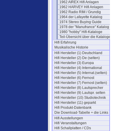
1962 AIREX Hifi Anlagen
1962 HARVEY Hifi Anlagen
1962 Radio RIM / Grundig
1964 der Lafayette Katalog
1974 Stereo Buying Guide
1978 der "Manufrance" Katalog
1980 "hobby" Hifi-Kataloge
Teil-Übersicht über die Kataloge
Hifi Erfahrung
Musikalische Historie
Hifi Hersteller (1) Deutschland
Hifi Hersteller (2) De (selten)
Hifi Hersteller (3) Europa
Hifi Hersteller (4) International
Hifi Hersteller (5) Internat.(selten)
Hifi Hersteller (6) Fernost
Hifi Hersteller (7) Fernost (selten)
Hifi Hersteller (8) Lautsprecher
Hifi Hersteller (9) Lautspr. selten
Hifi Hersteller (10) Studiotechnik
Hifi Hersteller (11) geparkt
Hifi Produkt-Datenbank
Die Download-Tabelle + die Links
Hifi Ausstellungen
Hifi Veranstaltungen
Hifi Schallplatten / CDs