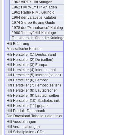
1962 AIREX Hifi Anlagen
1962 HARVEY Hifi Anlagen
1962 Radio RIM / Grundig
1964 der Lafayette Katalog
1974 Stereo Buying Guide
1978 der "Manufrance" Katalog
1980 "hobby" Hifi-Kataloge
Teil-Übersicht über die Kataloge
Hifi Erfahrung
Musikalische Historie
Hifi Hersteller (1) Deutschland
Hifi Hersteller (2) De (selten)
Hifi Hersteller (3) Europa
Hifi Hersteller (4) International
Hifi Hersteller (5) Internat.(selten)
Hifi Hersteller (6) Fernost
Hifi Hersteller (7) Fernost (selten)
Hifi Hersteller (8) Lautsprecher
Hifi Hersteller (9) Lautspr. selten
Hifi Hersteller (10) Studiotechnik
Hifi Hersteller (11) geparkt
Hifi Produkt-Datenbank
Die Download-Tabelle + die Links
Hifi Ausstellungen
Hifi Veranstaltungen
Hifi Schallplatten / CDs