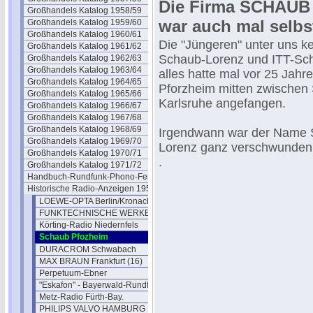
Die Firma SCHAUB 
Großhandels Katalog 1958/59
war auch mal selbstä
Großhandels Katalog 1959/60
Großhandels Katalog 1960/61
Die "Jüngeren" unter uns k
Großhandels Katalog 1961/62
Schaub-Lorenz und ITT-Sc
Großhandels Katalog 1962/63
Großhandels Katalog 1963/64
alles hatte mal vor 25 Jahre
Großhandels Katalog 1964/65
Pforzheim mitten zwischen 
Großhandels Katalog 1965/66
Karlsruhe angefangen.
Großhandels Katalog 1966/67
Großhandels Katalog 1967/68
Großhandels Katalog 1968/69
Irgendwann war der Name 
Großhandels Katalog 1969/70
Lorenz ganz verschwunden
Großhandels Katalog 1970/71
.
Großhandels Katalog 1971/72
Handbuch-Rundfunk-Phono-Fernseh
Historische Radio-Anzeigen 1950
LOEWE-OPTA Berlin/Kronach
FUNKTECHNISCHE WERKE-FÜSSEN
Körting-Radio Niedernfels
Schaub Pfozheim
DURACROM Schwabach
MAX BRAUN Frankfurt (16)
Perpetuum-Ebner
"Eskafon" - Bayerwald-Rundfunk
Metz-Radio Fürth-Bay.
PHILIPS VALVO HAMBURG