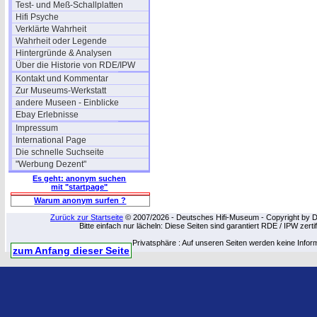
Test- und Meß-Schallplatten
Hifi Psyche
Verklärte Wahrheit
Wahrheit oder Legende
Hintergründe & Analysen
Über die Historie von RDE/IPW
Kontakt und Kommentar
Zur Museums-Werkstatt
andere Museen - Einblicke
Ebay Erlebnisse
Impressum
International Page
Die schnelle Suchseite
"Werbung Dezent"
Es geht: anonym suchen
mit "startpage"
Warum anonym surfen ?
Zurück zur Startseite
© 2007/2026 - Deutsches Hifi-Museum - Copyright by Dip
Bitte einfach nur lächeln: Diese Seiten sind garantiert RDE / IPW zert
Privatsphäre : Auf unseren Seiten werden keine Infor
zum Anfang dieser Seite