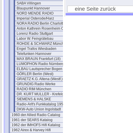
SABA Villingen
eine Seite zurück
Blaupunkt Hannover
NORD MENDE RADIO
Imperial Osterode/Harz
NORA RADIO Berlin Charlottenburg
Anton Kathrein Rosenheim Obb.
Lorenz Radio Stuttgart
Labor W. Feingrätebau
ROHDE & SCHWARZ München
Engel Trafos Wiesbaden
Telefunken Hannover
MAX BRAUN Frankfurt (18)
LUMOPHON Radio Nürnberg
ELBAU Lautsprecher Bogen
GÖRLER Berlin (West)
GRAETZ K.G. Altena (Westf.)
GRUNDIG Radio Werke
RADIO RIM München
DR. KURT MULLER - Krefeld
SIEMENS & HALSKE
Radio-Arlt's Funkkatalog 1951
DKW-Auto Union Ingolstadt
1960 der Allied Radio Catalog
1961 der SEARS Katalog
1962 der IMHOFS Hifi Katalog
1962 Airex & Harvey Hifi