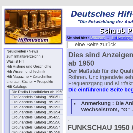
Sie sind hier :
Startseite
→
Hifi Kataloge
eine Seite zurück
Neuigkeiten / News
Dies sind Anzeige
zum Inhaltsverzeichnis
ab 1950
Was ist Hifi
Hifi Historie und Geschichte
Der Maßstab für die Quali
Hifi Wissen und Technik
Röhren. Und irgendwie sehe
Hifi Magazine + Zeitschriften
Literatur, Bücher + Prospekte
Frequenzgang und Klirrfakt
Hifi Kataloge
Die einführende Seite beg
Die Radio-Handbücher ab 1950
.
Großhandels Katalog 1950/51
Großhandels Katalog 1951/52
Anmerkung : Die Anh
Großhandels Katalog 1952/53
Wechselstrom, "G" 
Großhandels Katalog 1953/54
Großhandels Katalog 1954/55
.
Großhandels Katalog 1955/56
FUNKSCHAU 1950 / 
Großhandels Katalog 1956/57
Großhandels Katalog 1957/58