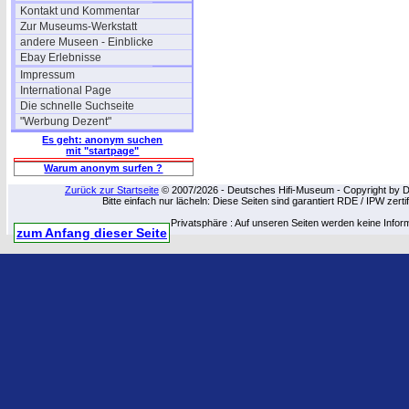
Kontakt und Kommentar
Zur Museums-Werkstatt
andere Museen - Einblicke
Ebay Erlebnisse
Impressum
International Page
Die schnelle Suchseite
"Werbung Dezent"
Es geht: anonym suchen
mit "startpage"
Warum anonym surfen ?
Zurück zur Startseite
© 2007/2026 - Deutsches Hifi-Museum - Copyright by Dip
Bitte einfach nur lächeln: Diese Seiten sind garantiert RDE / IPW zert
Privatsphäre : Auf unseren Seiten werden keine Infor
zum Anfang dieser Seite