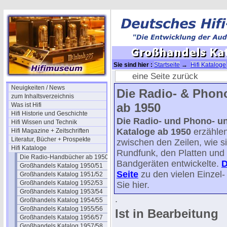
Sie sind hier :
Startseite
→
Hifi Kataloge
eine Seite zurück
Neuigkeiten / News
Die Radio- & Phon
zum Inhaltsverzeichnis
ab 1950
Was ist Hifi
Hifi Historie und Geschichte
Die Radio- und Phono- u
Hifi Wissen und Technik
Kataloge ab 1950
erzählen
Hifi Magazine + Zeitschriften
Literatur, Bücher + Prospekte
zwischen den Zeilen, wie s
Hifi Kataloge
Rundfunk, den Platten und
Die Radio-Handbücher ab 1950
Bandgeräten entwickelte.
D
Großhandels Katalog 1950/51
Seite
zu den vielen Einzel- 
Großhandels Katalog 1951/52
Großhandels Katalog 1952/53
Sie hier.
Großhandels Katalog 1953/54
.
Großhandels Katalog 1954/55
Großhandels Katalog 1955/56
Ist in Bearbeitung
Großhandels Katalog 1956/57
Großhandels Katalog 1957/58