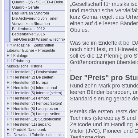
Quadro - QS - SQ - CD-4 Doku
„Gesellschaft für musikalis
Quadro - Geräte
und mechanische Vervielfäl
Das Karajan Syndrom
kurz Gema, regelt das Urhe
Die Archivierung von Tönen
einen auf die leeren Bänder
Vorwort zum Streamen
Bedienbarkeit 2012
Obulus.
Bedienbarkeit 2015
Teil-Übersicht Wissen & Technik
Was sie im Endeffekt bei DA
Hifi Magazine + Zeitschriften
noch nicht fest, mit Hinweis
Literatur, Bücher + Prospekte
soll es die 12 Pfennig pro
Hifi Kataloge
Hifi Erfahrung
Größenordnungen überstei
Musikalische Historie
.
Hifi Hersteller (1) Deutschland
Der "Preis" pro St
Hifi Hersteller (2) De (selten)
Hifi Hersteller (3) Europa
Rund zehn Mark pro Stunde
Hifi Hersteller (4) International
leeren Bänder berappen, u
Hifi Hersteller (5) Internat.(selten)
Standardisierung gerade de
Hifi Hersteller (6) Fernost
Hifi Hersteller (7) Fernost (selten)
Hifi Hersteller (8) Lautsprecher
Bereits die ersten Tests d
Hifi Hersteller (9) Lautspr. selten
Technics (stereoplay 5 und
Hifi Hersteller (10) Studiotechnik
Zeitcode und im Handling. M
Hifi Hersteller (11) geparkt
Hifi Produkt-Datenbank
Victor (JVC), Pioneer und Gr
Die Download-Tabelle + die Links
Testinspektion.