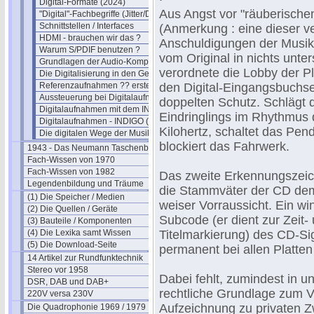
Digital-Formate (2024)
Aus Angst vor "räuberische
"Digital"-Fachbegriffe (Jitter/Dither)
Schnittstellen / Interfaces
(Anmerkung : eine dieser v
HDMI - brauchen wir das ?
Anschuldigungen der Musik-
Warum S/PDIF benutzen ?
vom Original in nichts unte
Grundlagen der Audio-Kompression
verordnete die Lobby der P
Die Digitalisierung in den Geräten
Referenzaufnahmen ?? erstellen
den Digital-Eingangsbuchse
Aussteuerung bei Digitalaufnahmen
doppelten Schutz. Schlägt 
Digitalaufnahmen mit dem INDIGO
Eindringlings im Rhythmus 
Digitalaufnahmen - INDIGO (2)
Kilohertz, schaltet das Pen
Die digitalen Wege der Musik
blockiert das Fahrwerk.
1943 - Das Neumann Taschenbuch
Fach-Wissen von 1970
Fach-Wissen von 1982
Das zweite Erkennungszeic
Legendenbildung und Träume
die Stammväter der CD de
(1) Die Speicher / Medien
weiser Vorraussicht. Ein wi
(2) Die Quellen / Geräte
Subcode (er dient zur Zeit-
(3) Bauteile / Komponenten
(4) Die Lexika samt Wissen
Titelmarkierung) des CD-Sig
(5) Die Download-Seite
permanent bei allen Platte
14 Artikel zur Rundfunktechnik
Stereo vor 1958
Dabei fehlt, zumindest in 
DSR, DAB und DAB+
rechtliche Grundlage zum V
220V versa 230V
Aufzeichnung zu privaten 
Die Quadrophonie 1969 / 1979