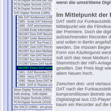
PCM Digital-Technik (ab 1967)
wenn die umstrittene Digit
PCM Digital-Technik (1973)
.
PCM Digital-Technik (1979)
DAT Digital-Technik (1985)
Im Mittelpunkt der
Wie DAT funktioniert (1987)
DAT steht zur Funkausstell
1985 - Erste DAT Informationen
1986 - DAT wird kommen
Mittelpunkt wie die Filmdiva
12/1986 Erste Informationen
der Premiere. Doch die digi
09/1987 Eine DAT Beschreibung
aufzeichnenden Recorder d
01/1987 Unter Bewachung zum Test
und sollen in Berlin angefaß
02/1987 DAT The Final Countdown
werden. Sie müssen Begier
06/1987 Zwei DAT Recorder im Test
06/1987 Aus dem Meßlabor
Form von Käufergunst wec
07/1987 Vier DAT Recorder im Test
soll sich das neue Medium
07/1987 Aus dem Meßlabor
Stammtisch der HiFi-Anlag
07/1987 Einen DAT kaufen
gesellen. Der Preis liegt wie
09/1987 Einen DAT kaufen
1991 - DAT Recorder DTC-55-ES
allem Neuen hoch.
1989 - Sony DTC-55ES BDA
1990 - Neue Sony DAT Modelle
Zwischen drei- und viertau
1989 - DAT in Theorie und Praxis
DAT nach der Funkausstell
Mixer Digital-Technik (1995)
kompromißlosen Betrieb ste
halb analog - halb digital
DSD Digital-Technik (2002)
Digitalsignal aus CD-Player
PCM Digital-Technik (2018)
kaum ein Recorder auf die 
Die SACD (1999) - ein grosser Flop?
.