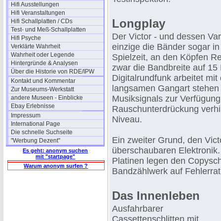
Hifi Ausstellungen
Hifi Veranstaltungen
Longplay
Hifi Schallplatten / CDs
Test- und Meß-Schallplatten
Der Victor - und dessen Var
Hifi Psyche
einzige die Bänder sogar in
Verklärte Wahrheit
Wahrheit oder Legende
Spielzeit, an den Köpfen Re
Hintergründe & Analysen
zwar die Bandbreite auf 15 
Über die Historie von RDE/IPW
Digitalrundfunk arbeitet mi
Kontakt und Kommentar
langsamen Gangart stehen 
Zur Museums-Werkstatt
Musiksignals zur Verfügung,
andere Museen - Einblicke
Ebay Erlebnisse
Rauschunterdrückung verhilf
Impressum
Niveau.
International Page
Die schnelle Suchseite
Ein zweiter Grund, den Victo
"Werbung Dezent"
überschaubaren Elektronik.
Es geht: anonym suchen
mit "startpage"
Platinen legen den Copysch
Warum anonym surfen ?
Bandzählwerk auf Fehlerrat
Das Innenleben
Ausfahrbarer
Cassettenschlitten mit