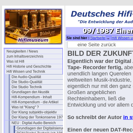
Sie sind hier :
Startseite
→
Hifi Wissen 
(1985)
→ 09/1987 Einen DAT kaufen
eine Seite zurück
Neuigkeiten / News
BILD DER ZUKUNFT
zum Inhaltsverzeichnis
Eigentlich war der Digital
Was ist Hifi
Hifi Historie und Geschichte
Tape- Recorder fertig,
abe
Hifi Wissen und Technik
unendlich langen Querelen 
Die Audio-Qualität
weltweiten Musik-Industrie,
Die Studio-Qualität
eigentlich nur mit den ganz
Die Studio Technik
Großen angeblichen
Grundlagen der Akustik
Hifi-Kompendium - Inhalt
Rechteinhabern, ließ die
Hifi-Kompendium - die Artikel
Entwicklung und vor allem 
Was ist "Klang" ?
Der Klang subjektiv-objektiv
So schreibt der Autor
in 
Der Klang der Tonkonserve 1979
NEU : Digital Audio Bereich
Grundlagen der Digitalisierung
Einen der neuen DAT-Rec